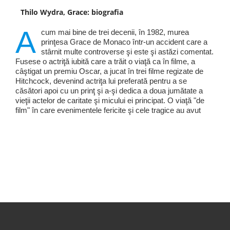
Thilo Wydra, Grace: biografia
A
cum mai bine de trei decenii, în 1982, murea
prinţesa Grace de Monaco într-un accident care a
stârnit multe controverse şi este şi astăzi comentat.
Fusese o actriţă iubită care a trăit o viaţă ca în filme, a
câştigat un premiu Oscar, a jucat în trei filme regizate de
Hitchcock, devenind actriţa lui preferată pentru a se
căsători apoi cu un prinţ şi a-şi dedica a doua jumătate a
vieţii actelor de caritate şi micului ei principat. O viaţă "de
film" în care evenimentele fericite şi cele tragice au avut