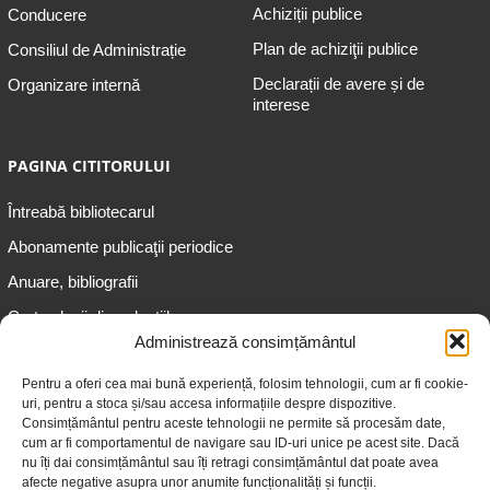
Achiziții publice
Conducere
Plan de achiziţii publice
Consiliul de Administrație
Declarații de avere și de
Organizare internă
interese
PAGINA CITITORULUI
Întreabă bibliotecarul
Abonamente publicaţii periodice
Anuare, bibliografii
Cartea lunii din colecțiile
speciale
Administrează consimțământul
Informații pentru copii
Pentru a oferi cea mai bună experiență, folosim tehnologii, cum ar fi cookie-
uri, pentru a stoca și/sau accesa informațiile despre dispozitive.
Informații pentru adolescenți
Consimțământul pentru aceste tehnologii ne permite să procesăm date,
Informații pentru adulți
cum ar fi comportamentul de navigare sau ID-uri unice pe acest site. Dacă
nu îți dai consimțământul sau îți retragi consimțământul dat poate avea
Informații pentru seniori
afecte negative asupra unor anumite funcționalități și funcții.