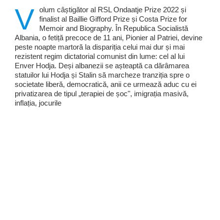
V
olum câștigător al RSL Ondaatje Prize 2022 și
finalist al Baillie Gifford Prize și Costa Prize for
Memoir and Biography. În Republica Socialistă
Albania, o fetiță precoce de 11 ani, Pionier al Patriei, devine
peste noapte martoră la dispariția celui mai dur și mai
rezistent regim dictatorial comunist din lume: cel al lui
Enver Hodja. Deși albanezii se așteaptă ca dărâmarea
statuilor lui Hodja și Stalin să marcheze tranziția spre o
societate liberă, democratică, anii ce urmează aduc cu ei
privatizarea de tipul „terapiei de șoc", imigrația masivă,
inflația, jocurile