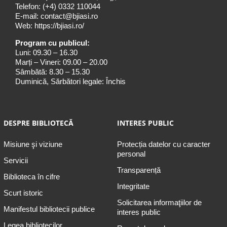
Telefon:
(+4) 0332 110044
E-mail:
contact@bjiasi.ro
Web:
https://bjiasi.ro/
Program cu publicul:
Luni: 09.30 – 16.30
Marți – Vineri: 09.00 – 20.00
Sâmbătă: 8.30 – 15.30
Duminică, Sărbători legale: Închis
DESPRE BIBLIOTECĂ
INTERES PUBLIC
Misiune şi viziune
Protecția datelor cu caracter
personal
Servicii
Transparență
Biblioteca în cifre
Integritate
Scurt istoric
Solicitarea informaţiilor de
Manifestul bibliotecii publice
interes public
Legea bibliotecilor