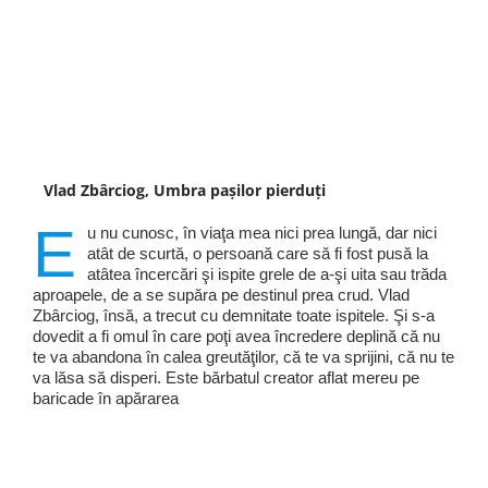
Vlad Zbârciog, Umbra pașilor pierduți
E
u nu cunosc, în viaţa mea nici prea lungă, dar nici
atât de scurtă, o persoană care să fi fost pusă la
atâtea încercări şi ispite grele de a-şi uita sau trăda
aproapele, de a se supăra pe destinul prea crud. Vlad
Zbârciog, însă, a trecut cu demnitate toate ispitele. Şi s-a
dovedit a fi omul în care poţi avea încredere deplină că nu
te va abandona în calea greutăţilor, că te va sprijini, că nu te
va lăsa să disperi. Este bărbatul creator aflat mereu pe
baricade în apărarea