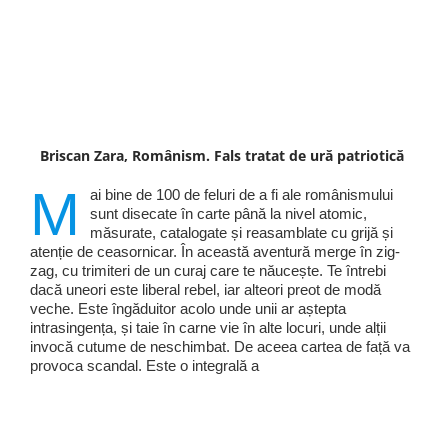
Briscan Zara, Românism. Fals tratat de ură patriotică
M
ai bine de 100 de feluri de a fi ale românismului
sunt disecate în carte până la nivel atomic,
măsurate, catalogate și reasamblate cu grijă și
atenție de ceasornicar. În această aventură merge în zig-
zag, cu trimiteri de un curaj care te năucește. Te întrebi
dacă uneori este liberal rebel, iar alteori preot de modă
veche. Este îngăduitor acolo unde unii ar aștepta
intrasingența, și taie în carne vie în alte locuri, unde alții
invocă cutume de neschimbat. De aceea cartea de față va
provoca scandal. Este o integrală a