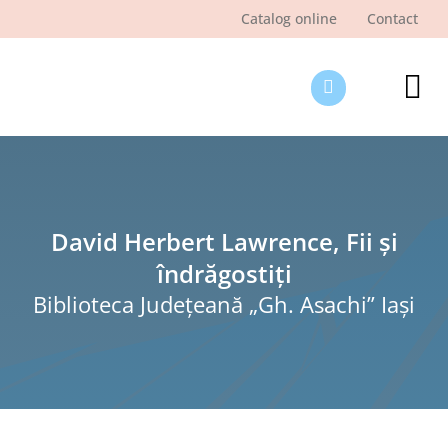
Skip
Catalog online
Contact
to
content
Tog
Nav
Des
Pagi
Şti
David Herbert Lawrence, Fii și
îndrăgostiți
Pro
Biblioteca Judeţeană „Gh. Asachi” Iaşi
Int