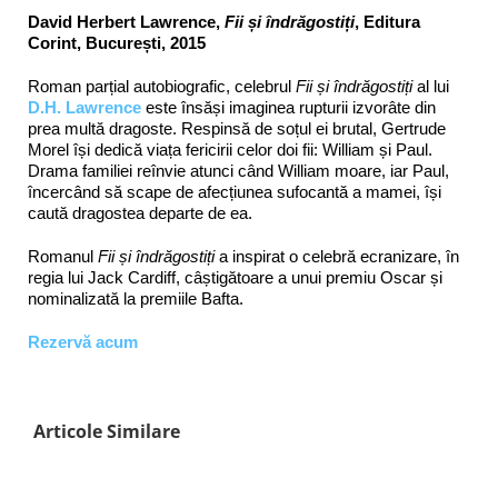
David Herbert Lawrence,
Fii și îndrăgostiți
, Editura
Corint, București, 2015
Roman parțial autobiografic, celebrul
Fii și îndrăgostiți
al lui
D.H. Lawrence
este însăși imaginea rupturii izvorâte din
prea multă dragoste. Respinsă de soțul ei brutal, Gertrude
Morel își dedică viața fericirii celor doi fii: William și Paul.
Drama familiei reînvie atunci când William moare, iar Paul,
încercând să scape de afecțiunea sufocantă a mamei, își
caută dragostea departe de ea.
Romanul
Fii și îndrăgostiți
a inspirat o celebră ecranizare, în
regia lui Jack Cardiff, câștigătoare a unui premiu Oscar și
nominalizată la premiile Bafta.
Rezervă acum
Articole Similare