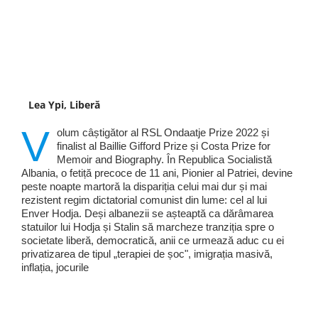
Lea Ypi, Liberă
V
olum câștigător al RSL Ondaatje Prize 2022 și
finalist al Baillie Gifford Prize și Costa Prize for
Memoir and Biography. În Republica Socialistă
Albania, o fetiță precoce de 11 ani, Pionier al Patriei, devine
peste noapte martoră la dispariția celui mai dur și mai
rezistent regim dictatorial comunist din lume: cel al lui
Enver Hodja. Deși albanezii se așteaptă ca dărâmarea
statuilor lui Hodja și Stalin să marcheze tranziția spre o
societate liberă, democratică, anii ce urmează aduc cu ei
privatizarea de tipul „terapiei de șoc", imigrația masivă,
inflația, jocurile