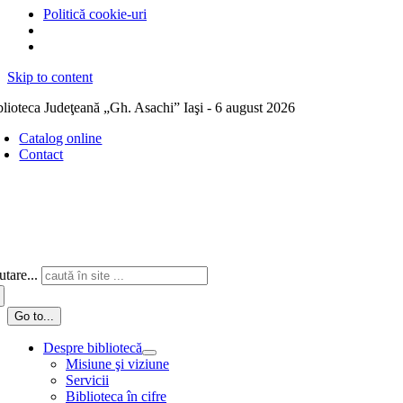
Politică cookie-uri
Skip to content
blioteca Judeţeană „Gh. Asachi” Iaşi - 6 august 2026
Catalog online
Contact
tare...
Go to...
Despre bibliotecă
Misiune şi viziune
Servicii
Biblioteca în cifre