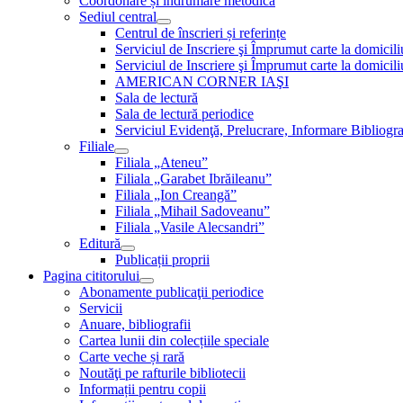
Coordonare și îndrumare metodică
Sediul central
Centrul de înscrieri și referințe
Serviciul de Inscriere şi Împrumut carte la domici
Serviciul de Inscriere şi Împrumut carte la domici
AMERICAN CORNER IAŞI
Sala de lectură
Sala de lectură periodice
Serviciul Evidenţă, Prelucrare, Informare Bibliogra
Filiale
Filiala „Ateneu”
Filiala „Garabet Ibrăileanu”
Filiala „Ion Creangă”
Filiala „Mihail Sadoveanu”
Filiala „Vasile Alecsandri”
Editură
Publicații proprii
Pagina cititorului
Abonamente publicaţii periodice
Servicii
Anuare, bibliografii
Cartea lunii din colecțiile speciale
Carte veche și rară
Noutăţi pe rafturile bibliotecii
Informații pentru copii