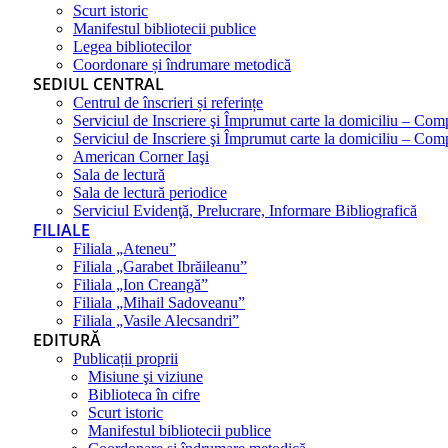
Scurt istoric
Manifestul bibliotecii publice
Legea bibliotecilor
Coordonare și îndrumare metodică
SEDIUL CENTRAL
Centrul de înscrieri și referințe
Serviciul de Inscriere şi Împrumut carte la domiciliu – Com
Serviciul de Inscriere şi Împrumut carte la domiciliu – Co
American Corner Iaşi
Sala de lectură
Sala de lectură periodice
Serviciul Evidenţă, Prelucrare, Informare Bibliografică
FILIALE
Filiala „Ateneu”
Filiala „Garabet Ibrăileanu”
Filiala „Ion Creangă”
Filiala „Mihail Sadoveanu”
Filiala „Vasile Alecsandri”
EDITURĂ
Publicații proprii
Misiune şi viziune
Biblioteca în cifre
Scurt istoric
Manifestul bibliotecii publice