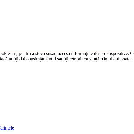
cookie-uri, pentru a stoca și/sau accesa informațiile despre dispozitive.
că nu îți dai consimțământul sau îți retragi consimțământul dat poate av
erințele