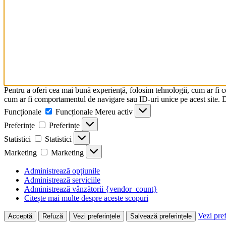
Pentru a oferi cea mai bună experiență, folosim tehnologii, cum ar fi 
cum ar fi comportamentul de navigare sau ID-uri unice pe acest site. Da
Funcționale
Funcționale
Mereu activ
Preferințe
Preferințe
Statistici
Statistici
Marketing
Marketing
Administrează opțiunile
Administrează serviciile
Administrează vânzătorii {vendor_count}
Citește mai multe despre aceste scopuri
Vezi pref
Acceptă
Refuză
Vezi preferințele
Salvează preferințele