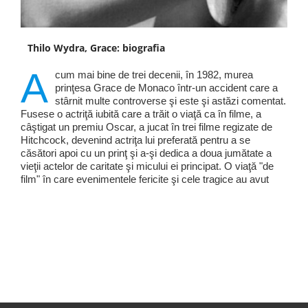
Thilo Wydra, Grace: biografia
A
cum mai bine de trei decenii, în 1982, murea
prinţesa Grace de Monaco într-un accident care a
stârnit multe controverse şi este şi astăzi comentat.
Fusese o actriţă iubită care a trăit o viaţă ca în filme, a
câştigat un premiu Oscar, a jucat în trei filme regizate de
Hitchcock, devenind actriţa lui preferată pentru a se
căsători apoi cu un prinţ şi a-şi dedica a doua jumătate a
vieţii actelor de caritate şi micului ei principat. O viaţă "de
film" în care evenimentele fericite şi cele tragice au avut