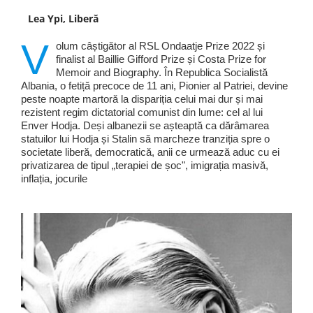
Lea Ypi, Liberă
V
olum câștigător al RSL Ondaatje Prize 2022 și
finalist al Baillie Gifford Prize și Costa Prize for
Memoir and Biography. În Republica Socialistă
Albania, o fetiță precoce de 11 ani, Pionier al Patriei, devine
peste noapte martoră la dispariția celui mai dur și mai
rezistent regim dictatorial comunist din lume: cel al lui
Enver Hodja. Deși albanezii se așteaptă ca dărâmarea
statuilor lui Hodja și Stalin să marcheze tranziția spre o
societate liberă, democratică, anii ce urmează aduc cu ei
privatizarea de tipul „terapiei de șoc", imigrația masivă,
inflația, jocurile