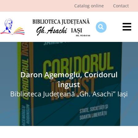
Skip
Catalog online
Contact
to
content
Tog
Nav
Despre bibliotecă
Pagina cititorului
Ştiri şi evenimente
Daron Agemoglu, Coridorul
îngust
Programe şi proiecte
Biblioteca Judeţeană „Gh. Asachi” Iaşi
Interes public