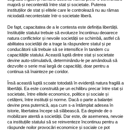
majoră și necontenită între stat și societate. Puterea
instituțiilor de stat și elitele care le controlează nu au rămas
niciodată necontestate într-o societate liberă.
De fapt, capacitatea de a le contesta este definiția libertății.
Instituțiile statului trebuie să evolueze încontinuu deoarece
natura conflictelor și nevoile societății se schimbă, astfel că
abilitatea societății de a trage la răspundere statul și pe
conducătorii săi trebuie să se intensifice în tandem cu
capacitățile statului. Această luptă dintre stat și societate
devine auto-stimulativă, determinându-le pe amândouă să
dezvolte o serie mai largă de capacități, doar pentru a
continua să înainteze pe coridor.
Însă această luptă scoate totodată în evidență natura fragilă a
libertății. Ea este construită pe un echilibru precar între stat și
societate, între elitele economice, politice și sociale și
cetățeni, între instituții și norme. Dacă o parte a balanței
devine prea puternică, așa cum s-a întâmplat adesea în
istorie, libertatea începe să slăbească. Ea depinde de o
mobilizare atentă a societății. Dar este, de asemenea, nevoie
ca instituțiile statului să se reinventeze încontinuu pentru a
răspunde noilor provocări economice și sociale ce pot