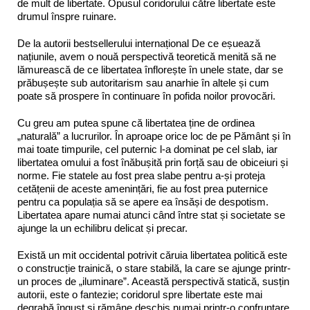
de mult de libertate. Opusul coridorului către libertate este
drumul înspre ruinare.
De la autorii bestsellerului internațional De ce eșuează
națiunile, avem o nouă perspectivă teoretică menită să ne
lămurească de ce libertatea înflorește în unele state, dar se
prăbușește sub autoritarism sau anarhie în altele și cum
poate să prospere în continuare în pofida noilor provocări.
Cu greu am putea spune că libertatea ține de ordinea
„naturală” a lucrurilor. În aproape orice loc de pe Pământ și în
mai toate timpurile, cel puternic l-a dominat pe cel slab, iar
libertatea omului a fost înăbușită prin forță sau de obiceiuri și
norme. Fie statele au fost prea slabe pentru a-și proteja
cetățenii de aceste amenințări, fie au fost prea puternice
pentru ca populația să se apere ea însăși de despotism.
Libertatea apare numai atunci când între stat și societate se
ajunge la un echilibru delicat și precar.
Există un mit occidental potrivit căruia libertatea politică este
o construcție trainică, o stare stabilă, la care se ajunge printr-
un proces de „iluminare”. Această perspectivă statică, susțin
autorii, este o fantezie; coridorul spre libertate este mai
degrabă îngust și rămâne deschis numai printr-o confruntare