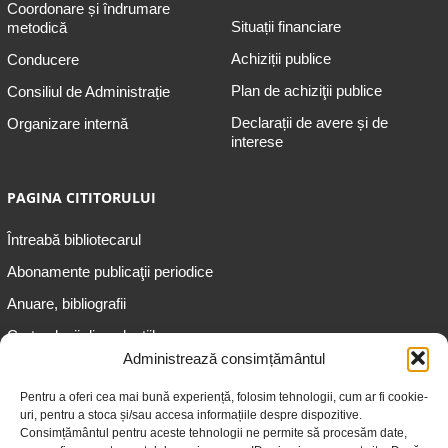
Coordonare și îndrumare
Situații financiare
metodică
Achiziții publice
Conducere
Plan de achiziţii publice
Consiliul de Administrație
Declarații de avere și de
Organizare internă
interese
PAGINA CITITORULUI
Întreabă bibliotecarul
Abonamente publicaţii periodice
Anuare, bibliografii
Cartea lunii din colecțiile
speciale
Administrează consimțământul
Informații pentru copii
Pentru a oferi cea mai bună experiență, folosim tehnologii, cum ar fi cookie-
uri, pentru a stoca și/sau accesa informațiile despre dispozitive.
Informații pentru adolescenți
Consimțământul pentru aceste tehnologii ne permite să procesăm date,