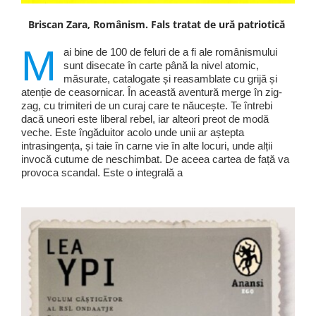
Briscan Zara, Românism. Fals tratat de ură patriotică
M
ai bine de 100 de feluri de a fi ale românismului
sunt disecate în carte până la nivel atomic,
măsurate, catalogate și reasamblate cu grijă și
atenție de ceasornicar. În această aventură merge în zig-
zag, cu trimiteri de un curaj care te năucește. Te întrebi
dacă uneori este liberal rebel, iar alteori preot de modă
veche. Este îngăduitor acolo unde unii ar aștepta
intrasingența, și taie în carne vie în alte locuri, unde alții
invocă cutume de neschimbat. De aceea cartea de față va
provoca scandal. Este o integrală a