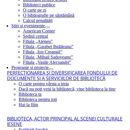
Biblioteci publice
O carte pe zi
O bibliografie pe săptămână
Calcul penalități
Ştiri şi evenimente
American Corner
Sediul central
Filiala „Ateneu”
Filiala „Garabet Ibrăileanu”
Filiala „Ion Creangă”
Filiala „Mihail Sadoveanu”
Filiala „Vasile Alecsandri”
Programe şi proiecte
PERFECŢIONAREA ŞI DIVERSIFICAREA FONDULUI DE
DOCUMENTE ŞI A SERVICIILOR DE BIBLIOTECĂ
O carte pentru vârsta a treia
Dacă nu poţi veni la bibliotecă, vine biblioteca la tine
Biblioteca ta
Biblioteca pentru toţi
Hai la film
BIBLIOTECA, ACTOR PRINCIPAL AL SCENEI CULTURALE
IEŞENE
Scriitorii Iaşului