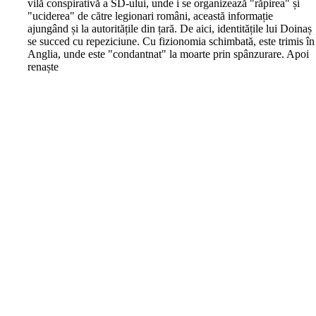
vilă conspirativă a SD-ului, unde i se organizează "răpirea" și
"uciderea" de către legionari români, această informație
ajungând și la autoritățile din țară. De aici, identitățile lui Doinaș
se succed cu repeziciune. Cu fizionomia schimbată, este trimis în
Anglia, unde este "condantnat" la moarte prin spânzurare. Apoi
renaște