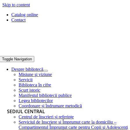
Skip to content
Catalog online
Contact
Toggle Navigation
Despre bibliotecă
Misiune şi viziune
Servicii
Biblioteca în cifre
Scurt istoric
Manifestul bibliotecii publice
Legea bibliotecilor
Coordonare și îndrumare metodică
SEDIUL CENTRAL
Centrul de înscrieri și referințe
Serviciul de Inscriere şi Împrumut carte la domiciliu –
Compartimentul Împrumut carte pentru Copii şi Adolescenţi