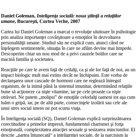
Daniel Goleman,
Inteligen
ţa socială: noua ştiinţă a relaţiilor
umane
, Bucureşti, Curtea Veche, 2007
Cartea lui Daniel Goleman a marcat o revoluţie uluitoare în psihologie
prin analiza importanţei covârşitoare a emoţiilor în dezvoltarea
personalităţii umane. Studiul său ne explică cum, atunci când ne
înţelegem sentimentele, situaţia în care ne aflăm devine mai limpede.
Descoperim chiar un nou mod de a privi cauzele bolilor care ne
macină familia şi societatea.
Reacţiile pe care le avem faţă de ceilalţi, ca şi ale lor faţă de noi, au un
impact biologic mult mai extins decât ne închipuim. Este vorba de
declanşarea unor cascade de hormoni care ne reglează întregul
organism, de la inimă până la sistemul imunitar, determinând relaţiile
bune să acţioneze ca nişte vitamine, iar pe cele proaste ca nişte
otrăvuri. Ne putem „molipsi” de emoţiile celorlalţi oameni tot aşa cum
luăm o gripă, iar, pe de altă parte, consecinţele izolării sau cele ale
unui stres social intens ne pot scurta viaţa.
În Inteligenţa socială (SQ), Daniel Goleman explică surprinzătoarea
corectitudine a primelor impresii, fundamentul charismei şi forţa
emoţională, complexitatea atracţiei sexuale şi sesizarea minciunilor. El
descrie „partea întunecată“ a inteligenţei sociale, de la narcisism la