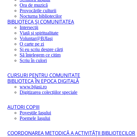
Ora de muzică
Provocările culturii
Nocturna bibliotecilor
BIBLIOTECA ŞI COMUNITATEA
Intersecţii
Viaţă şi spiritualitate
Voluntar@BJIaşi
O carte pe zi
Şi eu scriu despre cărţi
Să înţelegem ce citim
Scriu în culori
CURSURI PENTRU COMUNITATE
BIBLIOTECA ÎN EPOCA DIGITALĂ
www.bjiasi.ro
Digitizarea colecţiilor speciale
AUTORI COPIII
Poveştile Iaşului
Poemele Iaşului
COORDONAREA METODICĂ A ACTIVITĂŢII BIBLIOTECILOR