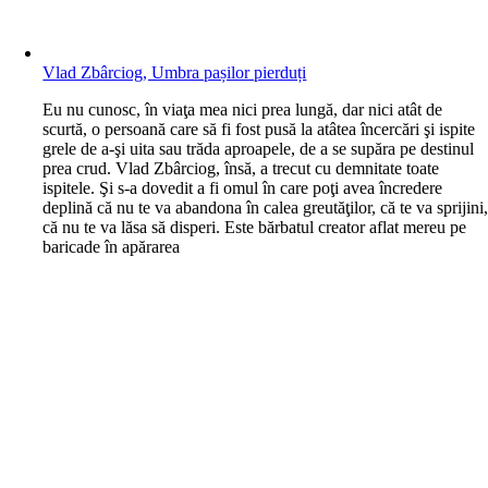
Vlad Zbârciog, Umbra pașilor pierduți
E
u nu cunosc, în viaţa mea nici prea lungă, dar nici atât de
scurtă, o persoană care să fi fost pusă la atâtea încercări şi ispite
grele de a-şi uita sau trăda aproapele, de a se supăra pe destinul
prea crud. Vlad Zbârciog, însă, a trecut cu demnitate toate
ispitele. Şi s-a dovedit a fi omul în care poţi avea încredere
deplină că nu te va abandona în calea greutăţilor, că te va sprijini
că nu te va lăsa să disperi. Este bărbatul creator aflat mereu pe
baricade în apărarea