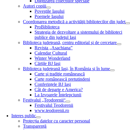
Digitizarea colecţiilor speciale
Autori copiii
Poveştile Iaşului
Poemele Iaşului
Coordonarea metodică a activităţii bibliotecilor din judeţ
ProBiblioteca
Strategia de dezvoltare a sistemului de biblioteci
publice din judeţul Iaşi
Biblioteca judeţeană, centru editorial şi de cercetare
Revista „Asachiana”
Calendar Cultural
Winter Wonderland
Cărţile BJ Iaşi
Biblioteca judeţeană Iaşi, în România şi în lume
Carte şi tradiţie românească
Carte românească pretutindeni
Conferințele BJ Iași
Cât de departe e America?
La Izvoarele Înţelepciunii
Festivalul „Teodorenii“
Festivalul Teodorenii
www.teodorenii.ro
Interes public
Protecția datelor cu caracter personal
Transparență