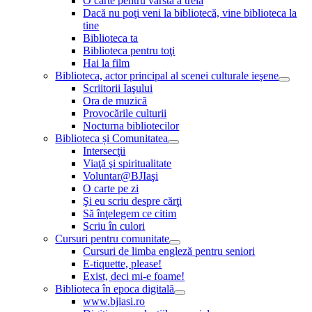
O carte pentru vârsta a treia
Dacă nu poţi veni la bibliotecă, vine biblioteca la
tine
Biblioteca ta
Biblioteca pentru toţi
Hai la film
Biblioteca, actor principal al scenei culturale ieşene
Scriitorii Iaşului
Ora de muzică
Provocările culturii
Nocturna bibliotecilor
Biblioteca și Comunitatea
Intersecţii
Viaţă şi spiritualitate
Voluntar@BJIaşi
O carte pe zi
Şi eu scriu despre cărţi
Să înţelegem ce citim
Scriu în culori
Cursuri pentru comunitate
Cursuri de limba engleză pentru seniori
E-tiquette, please!
Exist, deci mi-e foame!
Biblioteca în epoca digitală
www.bjiasi.ro