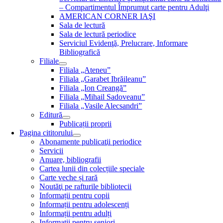
– Compartimentul Împrumut carte pentru Adulţi
AMERICAN CORNER IAŞI
Sala de lectură
Sala de lectură periodice
Serviciul Evidenţă, Prelucrare, Informare
Bibliografică
Filiale
Filiala „Ateneu”
Filiala „Garabet Ibrăileanu”
Filiala „Ion Creangă”
Filiala „Mihail Sadoveanu”
Filiala „Vasile Alecsandri”
Editură
Publicații proprii
Pagina cititorului
Abonamente publicaţii periodice
Servicii
Anuare, bibliografii
Cartea lunii din colecțiile speciale
Carte veche și rară
Noutăţi pe rafturile bibliotecii
Informații pentru copii
Informații pentru adolescenți
Informații pentru adulți
Informații pentru seniori