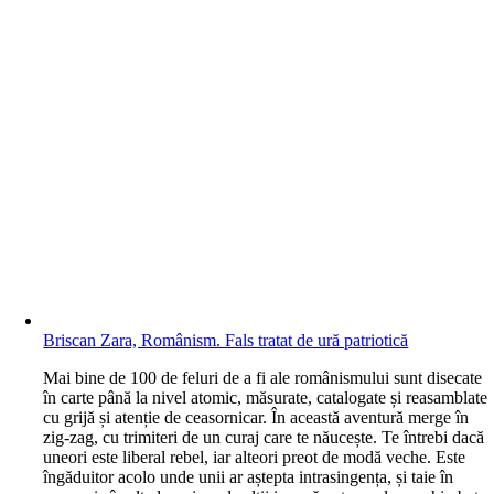
Briscan Zara, Românism. Fals tratat de ură patriotică
M
ai bine de 100 de feluri de a fi ale românismului sunt disecate
în carte până la nivel atomic, măsurate, catalogate și reasamblate
cu grijă și atenție de ceasornicar. În această aventură merge în
zig-zag, cu trimiteri de un curaj care te năucește. Te întrebi dacă
uneori este liberal rebel, iar alteori preot de modă veche. Este
îngăduitor acolo unde unii ar aștepta intrasingența, și taie în