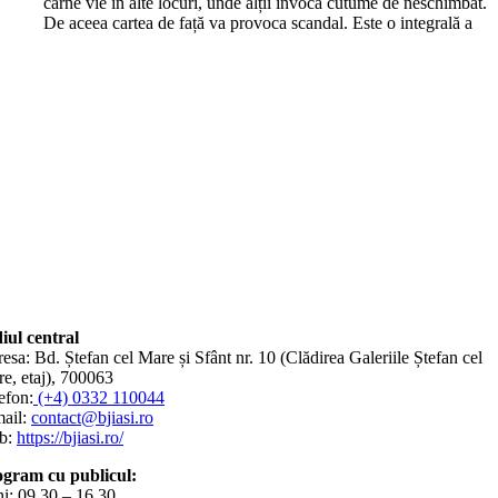
carne vie în alte locuri, unde alții invocă cutume de neschimbat.
De aceea cartea de față va provoca scandal. Este o integrală a
iul central
esa: Bd. Ștefan cel Mare și Sfânt nr. 10 (Clădirea Galeriile Ștefan cel
e, etaj), 700063
efon:
(+4) 0332 110044
ail:
contact@bjiasi.ro
b:
https://bjiasi.ro/
gram cu publicul:
i: 09.30 – 16.30