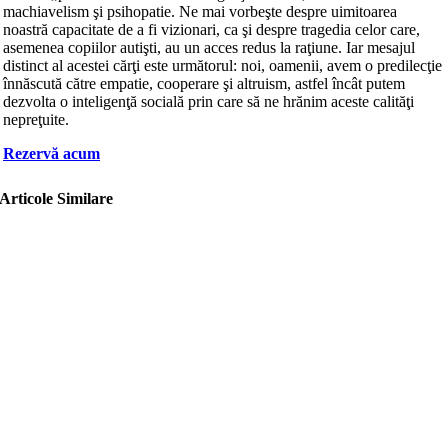
machiavelism şi psihopatie. Ne mai vorbeşte despre uimitoarea
noastră capacitate de a fi vizionari, ca şi despre tragedia celor care,
asemenea copiilor autişti, au un acces redus la raţiune. Iar mesajul
distinct al acestei cărţi este următorul: noi, oamenii, avem o predilecţie
înnăscută către empatie, cooperare şi altruism, astfel încât putem
dezvolta o inteligenţă socială prin care să ne hrănim aceste calităţi
nepreţuite.
Rezervă acum
Articole Similare