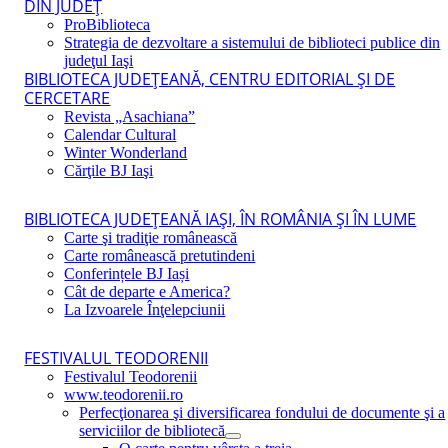
DIN JUDEŢ
ProBiblioteca
Strategia de dezvoltare a sistemului de biblioteci publice din
judeţul Iaşi
BIBLIOTECA JUDEŢEANĂ, CENTRU EDITORIAL ŞI DE
CERCETARE
Revista „Asachiana”
Calendar Cultural
Winter Wonderland
Cărţile BJ Iaşi
BIBLIOTECA JUDEŢEANĂ IAŞI, ÎN ROMÂNIA ŞI ÎN LUME
Carte şi tradiţie românească
Carte românească pretutindeni
Conferințele BJ Iași
Cât de departe e America?
La Izvoarele Înţelepciunii
FESTIVALUL TEODORENII
Festivalul Teodorenii
www.teodorenii.ro
Perfecţionarea şi diversificarea fondului de documente şi a
serviciilor de bibliotecă