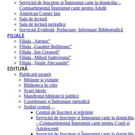
Serviciul de Inscriere şi Împrumut carte la domiciliu –
Compartimentul Împrumut carte pentru Adulţi
American Corner Iaşi
Sala de lectură
Sala de lectură periodice
Serviciul Evidenţă, Prelucrare, Informare Bibliografică
FILIALE
Filiala „Ateneu”
Filiala „Garabet Ibrăileanu”
Filiala „Ion Creangă”
Filiala „Mihail Sadoveanu”
Filiala „Vasile Alecsandri”
EDITURĂ
Publicații proprii
Misiune şi viziune
Biblioteca în cifre
Scurt istoric
Manifestul bibliotecii publice
Coordonare și îndrumare metodică
Sediul central
Centrul de înscrieri și referințe
Serviciul de Inscriere şi Împrumut carte la domiciliu
– Compartimentul Împrumut carte pentru Copii şi
Adolescenţi
Serviciul de Inscriere şi Împrumut carte la domiciliu