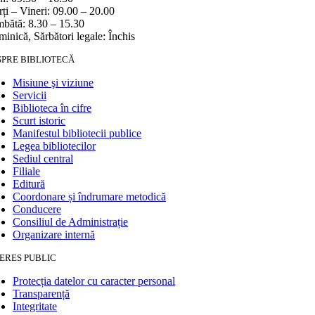
ți – Vineri: 09.00 – 20.00
bătă: 8.30 – 15.30
inică, Sărbători legale: Închis
SPRE BIBLIOTECĂ
Misiune şi viziune
Servicii
Biblioteca în cifre
Scurt istoric
Manifestul bibliotecii publice
Legea bibliotecilor
Sediul central
Filiale
Editură
Coordonare și îndrumare metodică
Conducere
Consiliul de Administrație
Organizare internă
ERES PUBLIC
Protecția datelor cu caracter personal
Transparență
Integritate