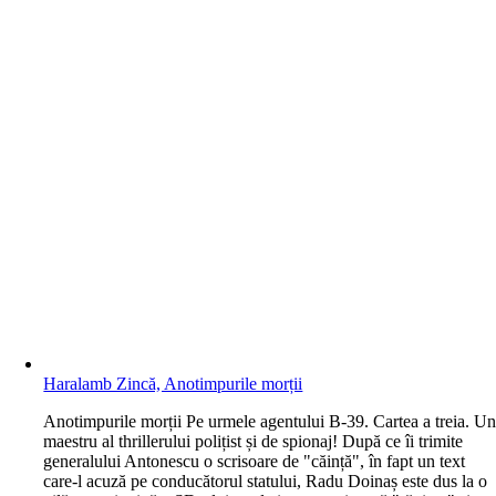
Haralamb Zincă, Anotimpurile morții
A
notimpurile morții Pe urmele agentului B-39. Cartea a treia. U
maestru al thrillerului polițist și de spionaj! După ce îi trimite
generalului Antonescu o scrisoare de "căință", în fapt un text
care-l acuză pe conducătorul statului, Radu Doinaș este dus la o