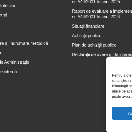
nr. 544/2001 în anul 2025
iotecilor
Raport de evaluare a implementă
tral
nr. 544/2001 în anul 2024
Situații financiare
Achiziții publice
re și îndrumare metodică
Plan de achiziţii publice
re
Declarații de avere și de intere
de Administrație
e internă
Pentru a ofe
stoca și/sau
tehnologii n
unice pe ace
poate avea a
A