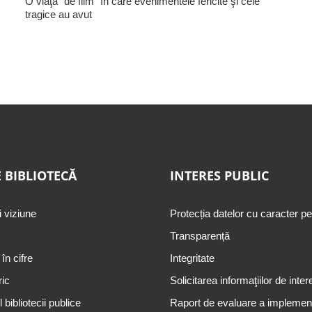
O viaţă "de film" în care evenimentele fericite şi cele
tragice au avut
 BIBLIOTECĂ
INTERES PUBLIC
i viziune
Protecția datelor cu caracter p
Transparență
 în cifre
Integritate
ric
Solicitarea informaţiilor de inter
 bibliotecii publice
Raport de evaluare a implementă