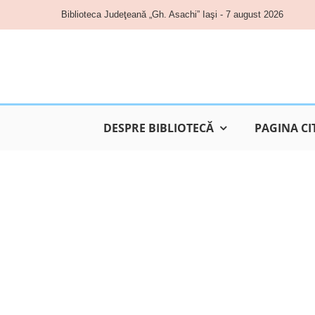
Skip
Biblioteca Judeţeană „Gh. Asachi” Iaşi - 7 august 2026
to
content
DESPRE BIBLIOTECĂ
PAGINA CI