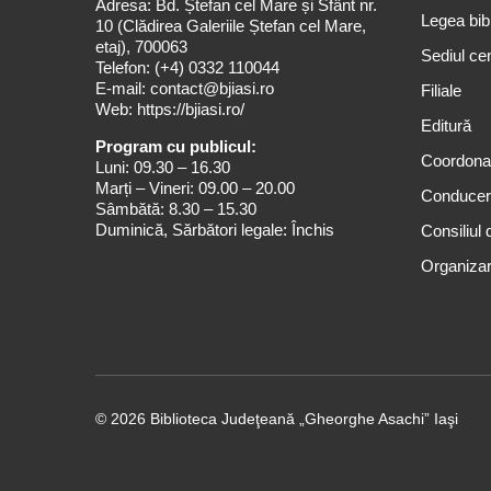
Adresa: Bd. Ștefan cel Mare și Sfânt nr.
Legea bibl
10 (Clădirea Galeriile Ștefan cel Mare,
etaj), 700063
Sediul cen
Telefon:
(+4) 0332 110044
E-mail:
contact@bjiasi.ro
Filiale
Web:
https://bjiasi.ro/
Editură
Program cu publicul:
Coordona
Luni: 09.30 – 16.30
Marți – Vineri: 09.00 – 20.00
Conduce
Sâmbătă: 8.30 – 15.30
Duminică, Sărbători legale: Închis
Consiliul 
Organizar
© 2026 Biblioteca Judeţeană „Gheorghe Asachi” Iaşi