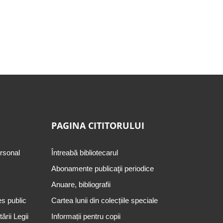
PAGINA CITITORULUI
ersonal
Întreabă bibliotecarul
Abonamente publicaţii periodice
Anuare, bibliografii
es public
Cartea lunii din colecțiile speciale
rii Legii
Informații pentru copii