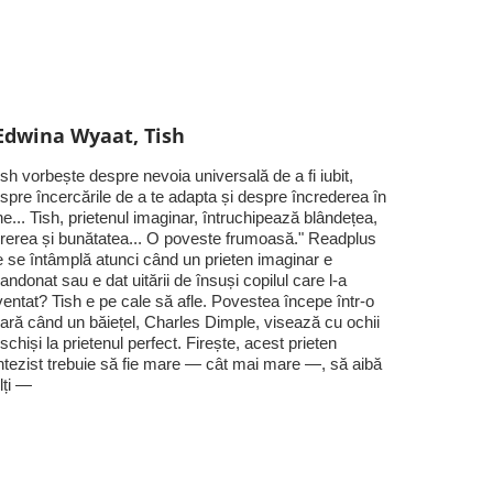
Edwina Wyaat, Tish
ish vorbește despre nevoia universală de a fi iubit,
spre încercările de a te adapta și despre încrederea în
ne... Tish, prietenul imaginar, întruchipează blândețea,
rerea și bunătatea... O poveste frumoasă." Readplus
 se întâmplă atunci când un prieten imaginar e
andonat sau e dat uitării de însuși copilul care l-a
ventat? Tish e pe cale să afle. Povestea începe într-o
ară când un băiețel, Charles Dimple, visează cu ochii
schiși la prietenul perfect. Firește, acest prieten
ntezist trebuie să fie mare — cât mai mare —, să aibă
lți —