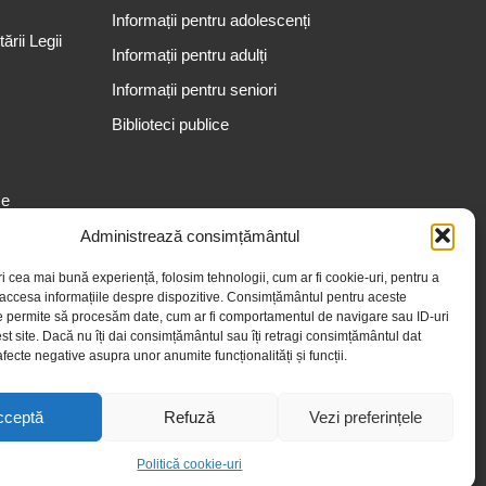
Informații pentru adolescenți
rii Legii
Informații pentru adulți
Informații pentru seniori
Biblioteci publice
se
Administrează consimțământul
ri cea mai bună experiență, folosim tehnologii, cum ar fi cookie-uri, pentru a
 accesa informațiile despre dispozitive. Consimțământul pentru aceste
e permite să procesăm date, cum ar fi comportamentul de navigare sau ID-uri
st site. Dacă nu îți dai consimțământul sau îți retragi consimțământul dat
fecte negative asupra unor anumite funcționalități și funcții.
cceptă
Refuză
Vezi preferințele
Politică cookie-uri