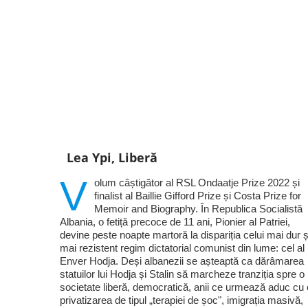
Lea Ypi, Liberă
V
olum câștigător al RSL Ondaatje Prize 2022 și
finalist al Baillie Gifford Prize și Costa Prize for
Memoir and Biography. În Republica Socialistă
Albania, o fetiță precoce de 11 ani, Pionier al Patriei,
devine peste noapte martoră la dispariția celui mai dur ș
mai rezistent regim dictatorial comunist din lume: cel al 
Enver Hodja. Deși albanezii se așteaptă ca dărâmarea
statuilor lui Hodja și Stalin să marcheze tranziția spre o
societate liberă, democratică, anii ce urmează aduc cu 
privatizarea de tipul „terapiei de șoc", imigrația masivă,