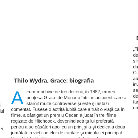
„T
de
si
du
Ce
ab
Thilo Wydra, Grace: biografia
in
A
se
cum mai bine de trei decenii, în 1982, murea
de
prinţesa Grace de Monaco într-un accident care a
fa
stârnit multe controverse şi este şi astăzi
i
co
comentat. Fusese o actriţă iubită care a trăit o viaţă ca în
lui
filme, a câştigat un premiu Oscar, a jucat în trei filme
regizate de Hitchcock, devenind actriţa lui preferată
pentru a se căsători apoi cu un prinţ şi a-şi dedica a doua
ei
jumătate a vieţii actelor de caritate şi micului ei principat.