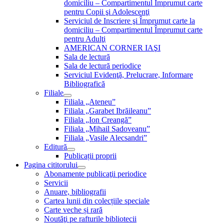
domiciliu – Compartimentul Împrumut carte
pentru Copii şi Adolescenţi
Serviciul de Inscriere şi Împrumut carte la
domiciliu – Compartimentul Împrumut carte
pentru Adulţi
AMERICAN CORNER IAŞI
Sala de lectură
Sala de lectură periodice
Serviciul Evidenţă, Prelucrare, Informare
Bibliografică
Filiale
Filiala „Ateneu”
Filiala „Garabet Ibrăileanu”
Filiala „Ion Creangă”
Filiala „Mihail Sadoveanu”
Filiala „Vasile Alecsandri”
Editură
Publicații proprii
Pagina cititorului
Abonamente publicaţii periodice
Servicii
Anuare, bibliografii
Cartea lunii din colecțiile speciale
Carte veche și rară
Noutăţi pe rafturile bibliotecii