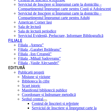
Serviciul de Inscriere şi Împrumut carte la domiciliu –
Compartimentul Împrumut carte pentru Copii şi Adolescenţ
Serviciul de Inscriere şi Împrumut carte la domiciliu –
Compartimentul Împrumut carte pentru Adulţi
American Corner Iaşi
Sala de lectură
Sala de lectură periodice
Serviciul Evidenţă, Prelucrare, Informare Bibliografică
FILIALE
Filiala „Ateneu”
Filiala „Garabet Ibrăileanu”
Filiala „Ion Creangă”
Filiala „Mihail Sadoveanu”
Filiala „Vasile Alecsandri”
EDITURĂ
Publicații proprii
Misiune şi viziune
Biblioteca în cifre
Scurt istoric
Manifestul bibliotecii publice
Coordonare și îndrumare metodică
Sediul central
Centrul de înscrieri și referințe
Serviciul de Inscriere şi Împrumut carte la