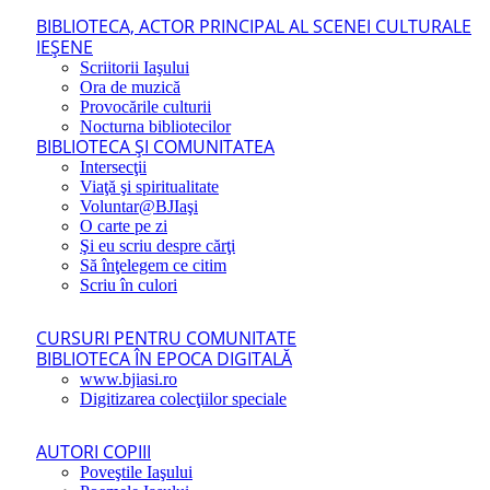
BIBLIOTECA, ACTOR PRINCIPAL AL SCENEI CULTURALE
IEŞENE
Scriitorii Iaşului
Ora de muzică
Provocările culturii
Nocturna bibliotecilor
BIBLIOTECA ŞI COMUNITATEA
Intersecţii
Viaţă şi spiritualitate
Voluntar@BJIaşi
O carte pe zi
Şi eu scriu despre cărţi
Să înţelegem ce citim
Scriu în culori
CURSURI PENTRU COMUNITATE
BIBLIOTECA ÎN EPOCA DIGITALĂ
www.bjiasi.ro
Digitizarea colecţiilor speciale
AUTORI COPIII
Poveştile Iaşului