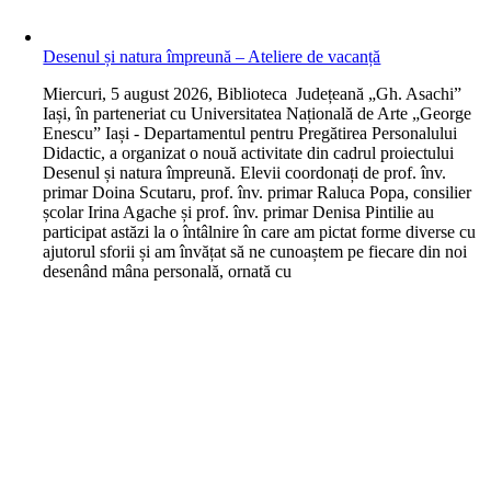
Desenul și natura împreună – Ateliere de vacanță
M
iercuri, 5 august 2026, Biblioteca Județeană „Gh. Asachi”
Iași, în parteneriat cu Universitatea Națională de Arte „George
Enescu” Iași - Departamentul pentru Pregătirea Personalului
Didactic, a organizat o nouă activitate din cadrul proiectului
Desenul și natura împreună. Elevii coordonați de prof. înv.
primar Doina Scutaru, prof. înv. primar Raluca Popa, consilier
școlar Irina Agache și prof. înv. primar Denisa Pintilie au
participat astăzi la o întâlnire în care am pictat forme diverse cu
ajutorul sforii și am învățat să ne cunoaștem pe fiecare din noi
desenând mâna personală, ornată cu