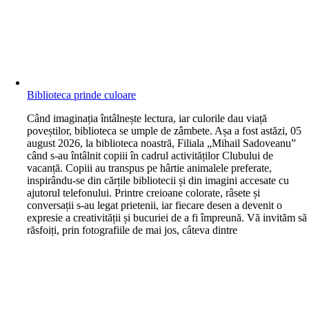
Biblioteca prinde culoare
C
ând imaginația întâlnește lectura, iar culorile dau viață
poveștilor, biblioteca se umple de zâmbete. Așa a fost astăzi, 05
august 2026, la biblioteca noastră, Filiala „Mihail Sadoveanu”
când s-au întâlnit copiii în cadrul activităților Clubului de
vacanță. Copiii au transpus pe hârtie animalele preferate,
inspirându-se din cărțile bibliotecii și din imagini accesate cu
ajutorul telefonului. Printre creioane colorate, râsete și
conversații s-au legat prietenii, iar fiecare desen a devenit o
expresie a creativității și bucuriei de a fi împreună. Vă invităm să
răsfoiți, prin fotografiile de mai jos, câteva dintre