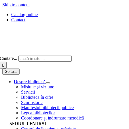
Skip to content
Catalog online
Contact
Cautare...
Go to...
Despre bibliotecă
Misiune şi viziune
Servicii
Biblioteca în cifre
Scurt istoric
Manifestul bibliotecii publice
Legea bibliotecilor
Coordonare și îndrumare metodică
SEDIUL CENTRAL
Centrul de înscrieri și referințe