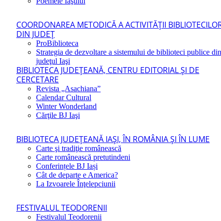
Poemele Iaşului
COORDONAREA METODICĂ A ACTIVITĂŢII BIBLIOTECILO
DIN JUDEŢ
ProBiblioteca
Strategia de dezvoltare a sistemului de biblioteci publice di
judeţul Iaşi
BIBLIOTECA JUDEŢEANĂ, CENTRU EDITORIAL ŞI DE
CERCETARE
Revista „Asachiana”
Calendar Cultural
Winter Wonderland
Cărţile BJ Iaşi
BIBLIOTECA JUDEŢEANĂ IAŞI, ÎN ROMÂNIA ŞI ÎN LUME
Carte şi tradiţie românească
Carte românească pretutindeni
Conferințele BJ Iași
Cât de departe e America?
La Izvoarele Înţelepciunii
FESTIVALUL TEODORENII
Festivalul Teodorenii