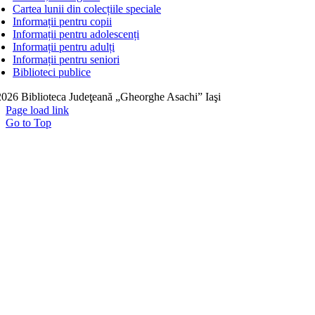
Cartea lunii din colecțiile speciale
Informații pentru copii
Informații pentru adolescenți
Informații pentru adulți
Informații pentru seniori
Biblioteci publice
026 Biblioteca Judeţeană „Gheorghe Asachi” Iaşi
Page load link
Go to Top