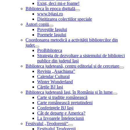
Exist, deci mi-e foame!
Biblioteca în epoca digitală
www.bjiasi.ro
Digitizarea colecţiilor speciale
Autori copiii
Poveştile Iaşului
Poemele Iaşului
Coordonarea metodică a activităţii bibliotecilor din
judeţ
ProBiblioteca
Strategia de dezvoltare a sistemului de biblioteci
publice din judeţul Iaşi
Biblioteca judeţeană, centru editorial şi de cercetare
Revista „Asachiana”
Calendar Cultural
Winter Wonderland
Cărţile BJ Iaşi
Biblioteca judeţeană Iaşi, în România şi în lume
Carte şi tradiţie românească
Carte românească pretutindeni
Conferințele BJ Iași
Cât de departe e America?
La Izvoarele Înţelepciunii
Festivalul „Teodorenii“
Festivalul Teodorenii