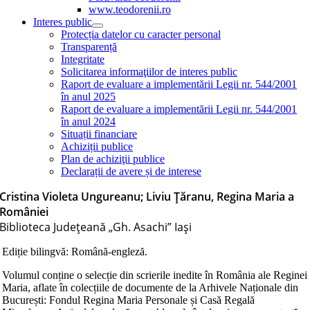
www.teodorenii.ro
Interes public
Protecția datelor cu caracter personal
Transparență
Integritate
Solicitarea informaţiilor de interes public
Raport de evaluare a implementării Legii nr. 544/2001
în anul 2025
Raport de evaluare a implementării Legii nr. 544/2001
în anul 2024
Situații financiare
Achiziții publice
Plan de achiziţii publice
Declarații de avere și de interese
Cristina Violeta Ungureanu; Liviu Țăranu, Regina Maria a
României
Biblioteca Judeţeană „Gh. Asachi” Iaşi
Ediție bilingvă: Română-engleză.
Volumul conține o selecție din scrierile inedite în România ale Reginei
Maria, aflate în colecțiile de documente de la Arhivele Naționale din
București: Fondul Regina Maria Personale și Casă Regală