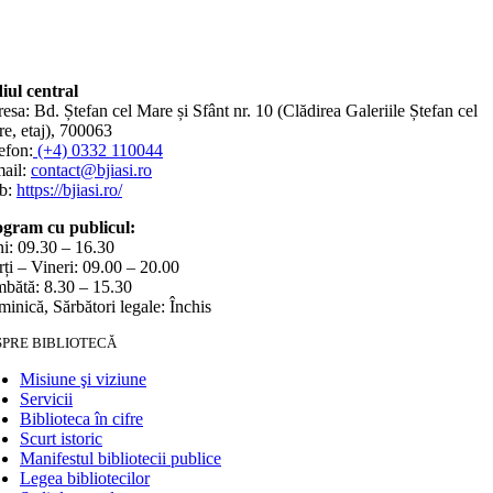
iul central
esa: Bd. Ștefan cel Mare și Sfânt nr. 10 (Clădirea Galeriile Ștefan cel
e, etaj), 700063
efon:
(+4) 0332 110044
ail:
contact@bjiasi.ro
b:
https://bjiasi.ro/
gram cu publicul:
i: 09.30 – 16.30
ți – Vineri: 09.00 – 20.00
bătă: 8.30 – 15.30
inică, Sărbători legale: Închis
SPRE BIBLIOTECĂ
Misiune şi viziune
Servicii
Biblioteca în cifre
Scurt istoric
Manifestul bibliotecii publice
Legea bibliotecilor