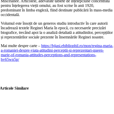
Miscelanee. Articolele, adevărate tablete de înțelepciune concentrată
pentru înțelegerea vieții omului, au fost scrise în anii 1920,
predominant în limba engleză, fiind destinate publicării în mass-media
occidentală.
Volumul este însoțit de un generos studiu introductiv în care autorii
încadrează textele Reginei Maria în epocă, cu necesarele precizări
biografice, trecând apoi la o analiză detaliată a atitudinilor, percepțiilor
și reprezentărilor sociale prezente în însemnările Reginei noastre.
Mai multe despre carte –
https://bjiasi.ebibliophil.ro/mon/regina-maria-
a-romaniei-despre-viata-atitudini-perceptii-si-reprezentari-queen-
marie-of-romania-attitudes-perceptions-and-representations-
hv65wn5p/
Articole Similare