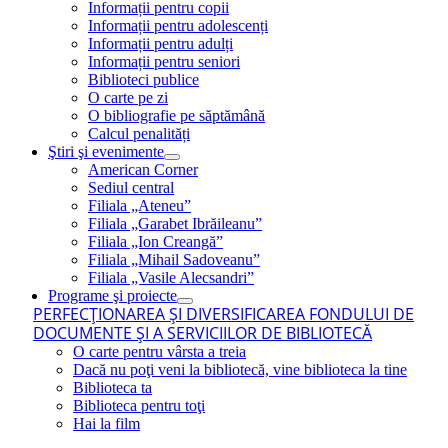
Informații pentru copii
Informații pentru adolescenți
Informații pentru adulți
Informații pentru seniori
Biblioteci publice
O carte pe zi
O bibliografie pe săptămână
Calcul penalități
Ştiri şi evenimente
American Corner
Sediul central
Filiala „Ateneu”
Filiala „Garabet Ibrăileanu”
Filiala „Ion Creangă”
Filiala „Mihail Sadoveanu”
Filiala „Vasile Alecsandri”
Programe şi proiecte
PERFECŢIONAREA ŞI DIVERSIFICAREA FONDULUI DE
DOCUMENTE ŞI A SERVICIILOR DE BIBLIOTECĂ
O carte pentru vârsta a treia
Dacă nu poţi veni la bibliotecă, vine biblioteca la tine
Biblioteca ta
Biblioteca pentru toţi
Hai la film