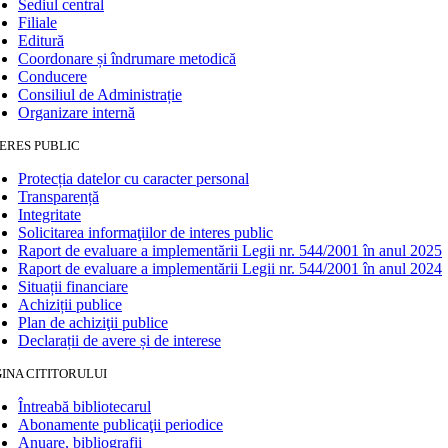
Sediul central
Filiale
Editură
Coordonare și îndrumare metodică
Conducere
Consiliul de Administrație
Organizare internă
ERES PUBLIC
Protecția datelor cu caracter personal
Transparență
Integritate
Solicitarea informaţiilor de interes public
Raport de evaluare a implementării Legii nr. 544/2001 în anul 2025
Raport de evaluare a implementării Legii nr. 544/2001 în anul 2024
Situații financiare
Achiziții publice
Plan de achiziţii publice
Declarații de avere și de interese
INA CITITORULUI
Întreabă bibliotecarul
Abonamente publicaţii periodice
Anuare, bibliografii