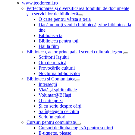
www.teodorenii.ro
Perfecţionarea şi diversificarea fondului de documente
şi a serviciilor de bibliotecă
O carte pentru vârsta a treia
Dacă nu poţi veni la bibliotecă, vine biblioteca la
tine
Biblioteca ta
Biblioteca pentru toţi
Hai la film
Biblioteca, actor principal al scenei culturale ieşene
Scriitorii Iaşului
Ora de muzică
Provocările culturii
Nocturna bibliotecilor
Biblioteca și Comunitatea
Intersecţii
Viaţă şi spiritualitate
Voluntar@BJIaşi
O carte pe zi
Şi eu scriu despre cărţi
Să înţelegem ce citim
Scriu în culori
Cursuri pentru comunitate
Cursuri de limba engleză pentru seniori
E-tiquette, please!