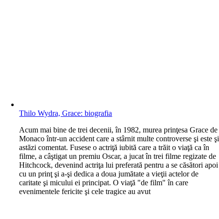
Thilo Wydra, Grace: biografia
A
cum mai bine de trei decenii, în 1982, murea prinţesa Grace de
Monaco într-un accident care a stârnit multe controverse şi este ş
astăzi comentat. Fusese o actriţă iubită care a trăit o viaţă ca în
filme, a câştigat un premiu Oscar, a jucat în trei filme regizate de
Hitchcock, devenind actriţa lui preferată pentru a se căsători apoi
cu un prinţ şi a-şi dedica a doua jumătate a vieţii actelor de
caritate şi micului ei principat. O viaţă "de film" în care
evenimentele fericite şi cele tragice au avut