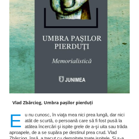
Vlad Zbârciog, Umbra pașilor pierduți
E
u nu cunosc, în viaţa mea nici prea lungă, dar nici
atât de scurtă, o persoană care să fi fost pusă la
atâtea încercări şi ispite grele de a-şi uita sau trăda
aproapele, de a se supăra pe destinul prea crud. Vlad
Zbârciog, însă, a trecut cu demnitate toate ispitele. Şi s-a