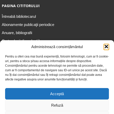
PAGINA CITITORULUI
Întreabă bibliotecarul
Abonamente publicaţii periodice
Anuare, bibliografii
Cartea lunii din colecțiile
speciale
Administrează consimțământul
Informații pentru copii
Pentru a oferi cea mai bună experiență, folosim tehnologii, cum ar fi cookie-
uri, pentru a stoca și/sau accesa informațiile despre dispozitive.
Informații pentru adolescenți
Consimțământul pentru aceste tehnologii ne permite să procesăm date,
Informații pentru adulți
cum ar fi comportamentul de navigare sau ID-uri unice pe acest site. Dacă
nu îți dai consimțământul sau îți retragi consimțământul dat poate avea
Informații pentru seniori
afecte negative asupra unor anumite funcționalități și funcții.
Biblioteci publice
Acceptă
Refuză