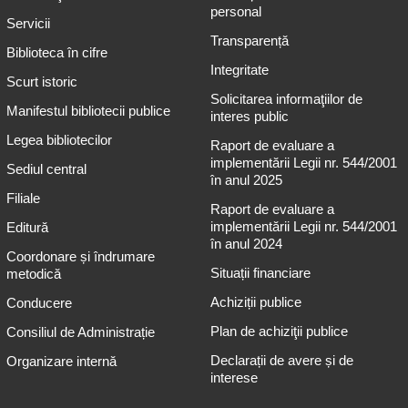
personal
Servicii
Transparență
Biblioteca în cifre
Integritate
Scurt istoric
Solicitarea informaţiilor de
Manifestul bibliotecii publice
interes public
Legea bibliotecilor
Raport de evaluare a
implementării Legii nr. 544/2001
Sediul central
în anul 2025
Filiale
Raport de evaluare a
implementării Legii nr. 544/2001
Editură
în anul 2024
Coordonare și îndrumare
Situații financiare
metodică
Achiziții publice
Conducere
Plan de achiziţii publice
Consiliul de Administrație
Declarații de avere și de
Organizare internă
interese