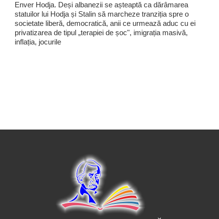
Enver Hodja. Deși albanezii se așteaptă ca dărâmarea
statuilor lui Hodja și Stalin să marcheze tranziția spre o
societate liberă, democratică, anii ce urmează aduc cu ei
privatizarea de tipul „terapiei de șoc", imigrația masivă,
inflația, jocurile