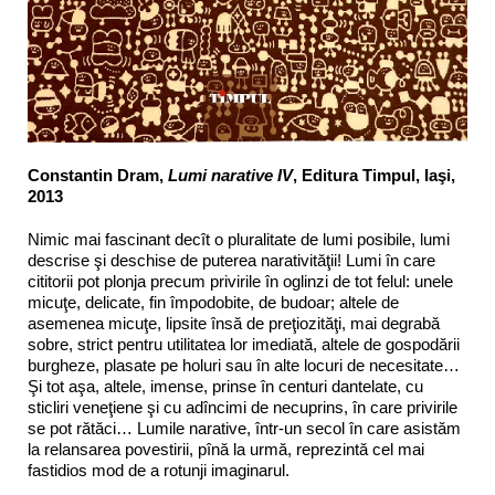
Constantin Dram,
Lumi narative IV
, Editura Timpul, Iaşi,
2013
Nimic mai fascinant decît o pluralitate de lumi posibile, lumi
descrise şi deschise de puterea narativităţii! Lumi în care
cititorii pot plonja precum privirile în oglinzi de tot felul: unele
micuţe, delicate, fin împodobite, de budoar; altele de
asemenea micuţe, lipsite însă de preţiozităţi, mai degrabă
sobre, strict pentru utilitatea lor imediată, altele de gospodării
burgheze, plasate pe holuri sau în alte locuri de necesitate…
Şi tot aşa, altele, imense, prinse în centuri dantelate, cu
sticliri veneţiene şi cu adîncimi de necuprins, în care privirile
se pot rătăci… Lumile narative, într-un secol în care asistăm
la relansarea povestirii, pînă la urmă, reprezintă cel mai
fastidios mod de a rotunji imaginarul.