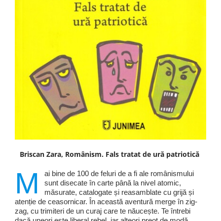
Briscan Zara, Românism. Fals tratat de ură patriotică
M
ai bine de 100 de feluri de a fi ale românismului
sunt disecate în carte până la nivel atomic,
măsurate, catalogate și reasamblate cu grijă și
atenție de ceasornicar. În această aventură merge în zig-
zag, cu trimiteri de un curaj care te năucește. Te întrebi
dacă uneori este liberal rebel, iar alteori preot de modă