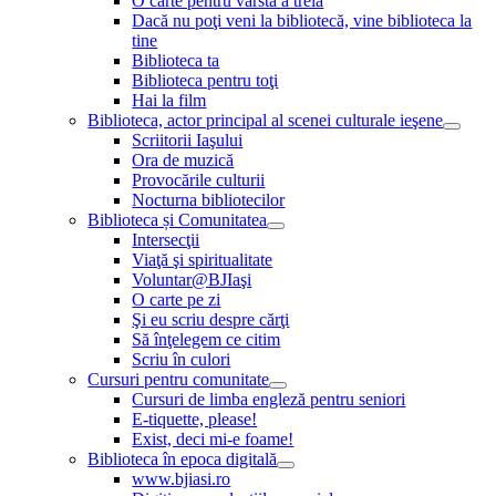
O carte pentru vârsta a treia
Dacă nu poţi veni la bibliotecă, vine biblioteca la
tine
Biblioteca ta
Biblioteca pentru toţi
Hai la film
Biblioteca, actor principal al scenei culturale ieşene
Scriitorii Iaşului
Ora de muzică
Provocările culturii
Nocturna bibliotecilor
Biblioteca și Comunitatea
Intersecţii
Viaţă şi spiritualitate
Voluntar@BJIaşi
O carte pe zi
Şi eu scriu despre cărţi
Să înţelegem ce citim
Scriu în culori
Cursuri pentru comunitate
Cursuri de limba engleză pentru seniori
E-tiquette, please!
Exist, deci mi-e foame!
Biblioteca în epoca digitală
www.bjiasi.ro