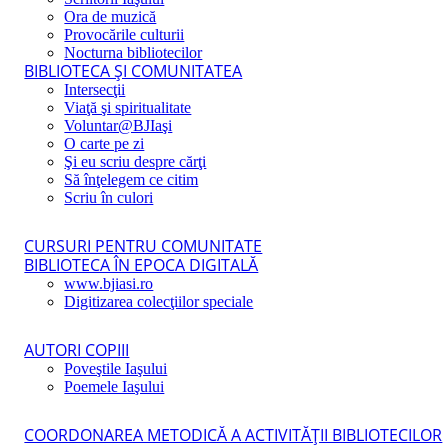
Ora de muzică
Provocările culturii
Nocturna bibliotecilor
BIBLIOTECA ŞI COMUNITATEA
Intersecţii
Viaţă şi spiritualitate
Voluntar@BJIaşi
O carte pe zi
Şi eu scriu despre cărţi
Să înţelegem ce citim
Scriu în culori
CURSURI PENTRU COMUNITATE
BIBLIOTECA ÎN EPOCA DIGITALĂ
www.bjiasi.ro
Digitizarea colecţiilor speciale
AUTORI COPIII
Poveştile Iaşului
Poemele Iaşului
COORDONAREA METODICĂ A ACTIVITĂŢII BIBLIOTECILOR