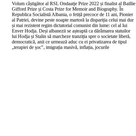
V
olum câștigător al RSL Ondaatje Prize 2022 și finalist al Baillie
Gifford Prize și Costa Prize for Memoir and Biography. În
Republica Socialistă Albania, o fetiță precoce de 11 ani, Pionier
al Patriei, devine peste noapte martoră la dispariția celui mai dur
și mai rezistent regim dictatorial comunist din lume: cel al lui
Enver Hodja. Deși albanezii se așteaptă ca dărâmarea statuilor
lui Hodja și Stalin să marcheze tranziția spre o societate liberă,
democratică, anii ce urmează aduc cu ei privatizarea de tipul
„terapiei de șoc", imigrația masivă, inflația, jocurile