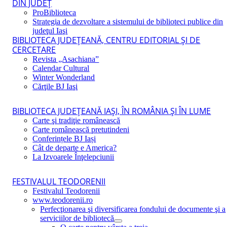
DIN JUDEŢ
ProBiblioteca
Strategia de dezvoltare a sistemului de biblioteci publice din
judeţul Iaşi
BIBLIOTECA JUDEŢEANĂ, CENTRU EDITORIAL ŞI DE
CERCETARE
Revista „Asachiana”
Calendar Cultural
Winter Wonderland
Cărţile BJ Iaşi
BIBLIOTECA JUDEŢEANĂ IAŞI, ÎN ROMÂNIA ŞI ÎN LUME
Carte şi tradiţie românească
Carte românească pretutindeni
Conferințele BJ Iași
Cât de departe e America?
La Izvoarele Înţelepciunii
FESTIVALUL TEODORENII
Festivalul Teodorenii
www.teodorenii.ro
Perfecţionarea şi diversificarea fondului de documente şi a
serviciilor de bibliotecă