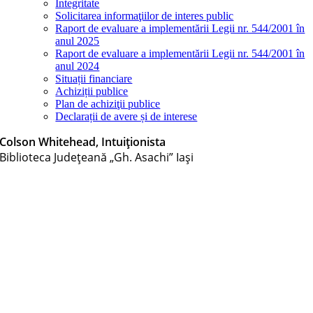
Integritate
Solicitarea informaţiilor de interes public
Raport de evaluare a implementării Legii nr. 544/2001 în
anul 2025
Raport de evaluare a implementării Legii nr. 544/2001 în
anul 2024
Situații financiare
Achiziții publice
Plan de achiziţii publice
Declarații de avere și de interese
Colson Whitehead, Intuiționista
Biblioteca Judeţeană „Gh. Asachi” Iaşi