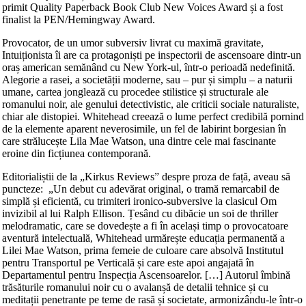
primit Quality Paperback Book Club New Voices Award și a fost
finalist la PEN/Hemingway Award.
Provocator, de un umor subversiv livrat cu maximă gravitate,
Intuiționista îi are ca protagoniști pe inspectorii de ascensoare dintr-un
oraș american semănând cu New York-ul, într-o perioadă nedefinită.
Alegorie a rasei, a societății moderne, sau – pur și simplu – a naturii
umane, cartea jonglează cu procedee stilistice și structurale ale
romanului noir, ale genului detectivistic, ale criticii sociale naturaliste,
chiar ale distopiei. Whitehead creează o lume perfect credibilă pornind
de la elemente aparent neverosimile, un fel de labirint borgesian în
care strălucește Lila Mae Watson, una dintre cele mai fascinante
eroine din ficțiunea contemporană.
Editorialiștii de la „Kirkus Reviews” despre proza de față, aveau să
puncteze: „Un debut cu adevărat original, o tramă remarcabil de
simplă și eficientă, cu trimiteri ironico-subversive la clasicul Om
invizibil al lui Ralph Ellison. Țesând cu dibăcie un soi de thriller
melodramatic, care se dovedește a fi în același timp o provocatoare
aventură intelectuală, Whitehead urmărește educația permanentă a
Lilei Mae Watson, prima femeie de culoare care absolvă Institutul
pentru Transportul pe Verticală și care este apoi angajată în
Departamentul pentru Inspecția Ascensoarelor. […] Autorul îmbină
trăsăturile romanului noir cu o avalanșă de detalii tehnice și cu
meditații penetrante pe teme de rasă și societate, armonizându-le într-o