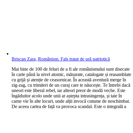
Briscan Zara, Românism. Fals tratat de ură patriotică
M
ai bine de 100 de feluri de a fi ale românismului sunt disecate
în carte până la nivel atomic, măsurate, catalogate și reasamblate
cu grijă și atenție de ceasornicar. În această aventură merge în
zig-zag, cu trimiteri de un curaj care te năucește. Te întrebi dacă
uneori este liberal rebel, iar alteori preot de modă veche. Este
îngăduitor acolo unde unii ar aștepta intrasingența, și taie în
carne vie în alte locuri, unde alții invocă cutume de neschimbat.
De aceea cartea de față va provoca scandal. Este o integrală a