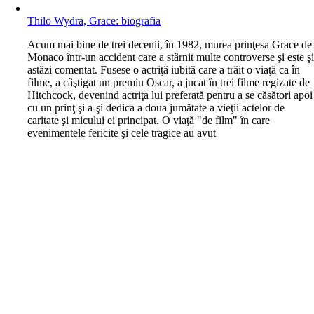
Thilo Wydra, Grace: biografia
A
cum mai bine de trei decenii, în 1982, murea prinţesa Grace de
Monaco într-un accident care a stârnit multe controverse şi este ş
astăzi comentat. Fusese o actriţă iubită care a trăit o viaţă ca în
filme, a câştigat un premiu Oscar, a jucat în trei filme regizate de
Hitchcock, devenind actriţa lui preferată pentru a se căsători apoi
cu un prinţ şi a-şi dedica a doua jumătate a vieţii actelor de
caritate şi micului ei principat. O viaţă "de film" în care
evenimentele fericite şi cele tragice au avut