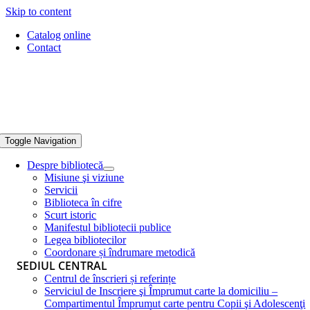
Skip to content
Catalog online
Contact
Toggle Navigation
Despre bibliotecă
Misiune şi viziune
Servicii
Biblioteca în cifre
Scurt istoric
Manifestul bibliotecii publice
Legea bibliotecilor
Coordonare și îndrumare metodică
SEDIUL CENTRAL
Centrul de înscrieri și referințe
Serviciul de Inscriere şi Împrumut carte la domiciliu –
Compartimentul Împrumut carte pentru Copii şi Adolescenţi