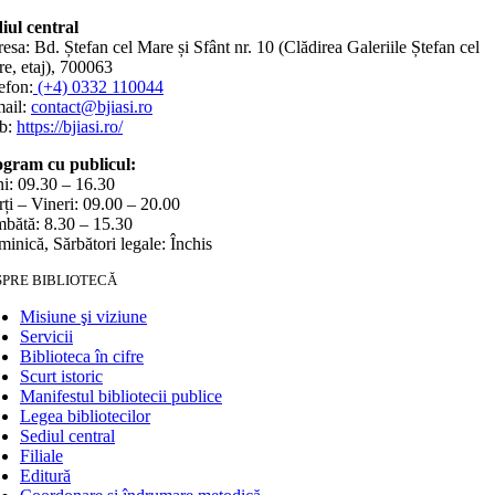
iul central
esa: Bd. Ștefan cel Mare și Sfânt nr. 10 (Clădirea Galeriile Ștefan cel
e, etaj), 700063
efon:
(+4) 0332 110044
ail:
contact@bjiasi.ro
b:
https://bjiasi.ro/
gram cu publicul:
i: 09.30 – 16.30
ți – Vineri: 09.00 – 20.00
bătă: 8.30 – 15.30
inică, Sărbători legale: Închis
SPRE BIBLIOTECĂ
Misiune şi viziune
Servicii
Biblioteca în cifre
Scurt istoric
Manifestul bibliotecii publice
Legea bibliotecilor
Sediul central
Filiale
Editură