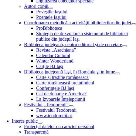
Digitizarea colecţiilor speciale
Autori copiii
Poveştile Iaşului
Poemele Iaşului
Coordonarea metodică a activităţii bibliotecilor din judeţ
ProBiblioteca
Strategia de dezvoltare a sistemului de biblioteci
publice din judeţul Iaşi
Biblioteca judeţeană, centru editorial şi de cercetare
Revista „Asachiana”
Calendar Cultural
Winter Wonderland
Cărţile BJ Iaşi
Biblioteca judeţeană Iaşi, în România şi în lume
Carte şi tradiţie românească
Carte românească pretutindeni
Conferințele BJ Iași
Cât de departe e America?
La Izvoarele Înţelepciunii
Festivalul „Teodorenii“
Festivalul Teodorenii
www.teodorenii.ro
Interes public
Protecția datelor cu caracter personal
Transparență