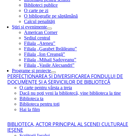
Biblioteci publice
O carte pe zi
O bibliografie pe săptămână
Calcul penalități
Ştiri şi evenimente
American Corner
Sediul central
Filiala „Ateneu”
Filiala „Garabet Ibrăileanu”
Filiala „Ion Creangă”
Filiala „Mihail Sadoveanu”
Filiala „Vasile Alecsandri”
Programe şi proiecte
PERFECŢIONAREA ŞI DIVERSIFICAREA FONDULUI DE
DOCUMENTE ŞI A SERVICIILOR DE BIBLIOTECĂ
O carte pentru vârsta a treia
Dacă nu poţi veni la bibliotecă, vine biblioteca la tine
Biblioteca ta
Biblioteca pentru toţi
Hai la film
BIBLIOTECA, ACTOR PRINCIPAL AL SCENEI CULTURALE
IEŞENE
Scriitorii Iaşului