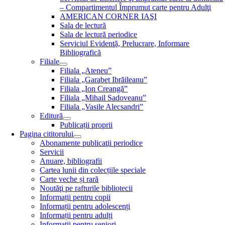
– Compartimentul Împrumut carte pentru Adulţi
AMERICAN CORNER IAŞI
Sala de lectură
Sala de lectură periodice
Serviciul Evidenţă, Prelucrare, Informare
Bibliografică
Filiale
Filiala „Ateneu”
Filiala „Garabet Ibrăileanu”
Filiala „Ion Creangă”
Filiala „Mihail Sadoveanu”
Filiala „Vasile Alecsandri”
Editură
Publicații proprii
Pagina cititorului
Abonamente publicaţii periodice
Servicii
Anuare, bibliografii
Cartea lunii din colecțiile speciale
Carte veche și rară
Noutăţi pe rafturile bibliotecii
Informații pentru copii
Informații pentru adolescenți
Informații pentru adulți
Informații pentru seniori