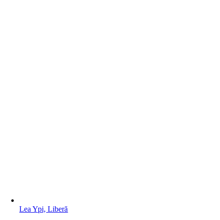
Lea Ypi, Liberă