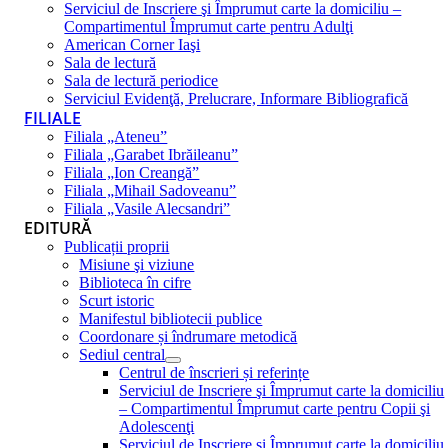
Serviciul de Inscriere şi Împrumut carte la domiciliu –
Compartimentul Împrumut carte pentru Adulţi
American Corner Iaşi
Sala de lectură
Sala de lectură periodice
Serviciul Evidenţă, Prelucrare, Informare Bibliografică
FILIALE
Filiala „Ateneu”
Filiala „Garabet Ibrăileanu”
Filiala „Ion Creangă”
Filiala „Mihail Sadoveanu”
Filiala „Vasile Alecsandri”
EDITURĂ
Publicații proprii
Misiune şi viziune
Biblioteca în cifre
Scurt istoric
Manifestul bibliotecii publice
Coordonare și îndrumare metodică
Sediul central
Centrul de înscrieri și referințe
Serviciul de Inscriere şi Împrumut carte la domiciliu
– Compartimentul Împrumut carte pentru Copii şi
Adolescenţi
Serviciul de Inscriere şi Împrumut carte la domiciliu