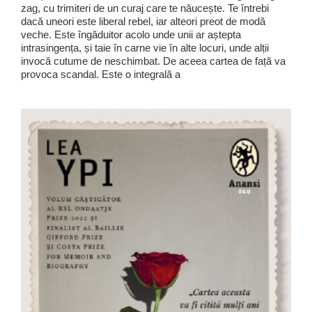
zag, cu trimiteri de un curaj care te năucește. Te întrebi
dacă uneori este liberal rebel, iar alteori preot de modă
veche. Este îngăduitor acolo unde unii ar aștepta
intrasingența, și taie în carne vie în alte locuri, unde alții
invocă cutume de neschimbat. De aceea cartea de față va
provoca scandal. Este o integrală a