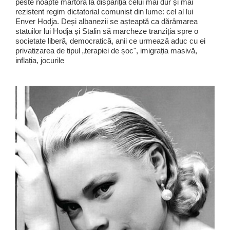
peste noapte martoră la dispariția celui mai dur și mai
rezistent regim dictatorial comunist din lume: cel al lui
Enver Hodja. Deși albanezii se așteaptă ca dărâmarea
statuilor lui Hodja și Stalin să marcheze tranziția spre o
societate liberă, democratică, anii ce urmează aduc cu ei
privatizarea de tipul „terapiei de șoc", imigrația masivă,
inflația, jocurile