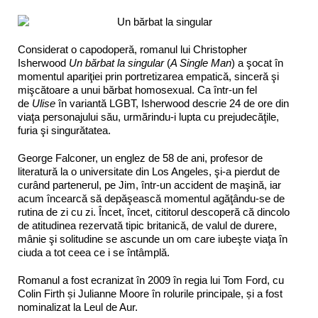
Considerat o capodoperă, romanul lui Christopher
Isherwood
Un bărbat la singular
(
A Single Man
) a şocat în
momentul apariţiei prin portretizarea empatică, sinceră şi
mişcătoare a unui bărbat homosexual. Ca într-un fel
de
Ulise
în variantă LGBT, Isherwood descrie 24 de ore din
viaţa personajului său, urmărindu-i lupta cu prejudecăţile,
furia şi singurătatea.
George Falconer, un englez de 58 de ani, profesor de
literatură la o universitate din Los Angeles, şi-a pierdut de
curând partenerul, pe Jim, într-un accident de maşină, iar
acum încearcă să depăşească momentul agăţându-se de
rutina de zi cu zi. Încet, încet, cititorul descoperă că dincolo
de atitudinea rezervată tipic britanică, de valul de durere,
mânie şi solitudine se ascunde un om care iubeşte viaţa în
ciuda a tot ceea ce i se întâmplă.
Romanul a fost ecranizat în 2009 în regia lui Tom Ford, cu
Colin Firth și Julianne Moore în rolurile principale, și a fost
nominalizat la Leul de Aur.