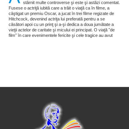
stârnit multe controverse şi este şi astăzi comentat.
Fusese o actriţă iubită care a trăit o viaţă ca în filme, a
câştigat un premiu Oscar, a jucat în trei filme regizate de
Hitchcock, devenind actriţa lui preferată pentru a se
căsători apoi cu un prinţ şi a-şi dedica a doua jumătate a
vieţii actelor de caritate şi micului ei principat. O viaţă "de
film" în care evenimentele fericite şi cele tragice au avut