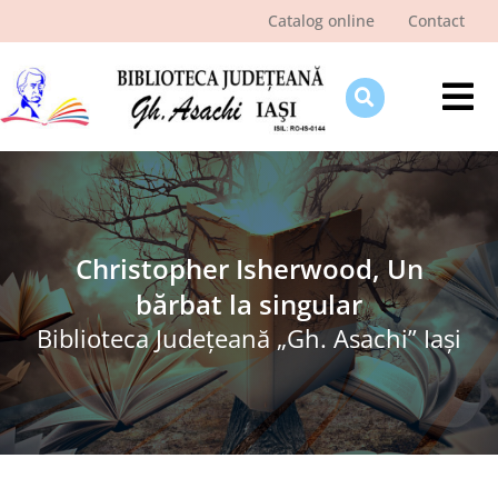
Skip
Catalog online
Contact
to
content
Tog
Nav
Despre bibliotecă
Pagina cititorului
Ştiri şi evenimente
Christopher Isherwood, Un
bărbat la singular
Programe şi proiecte
Biblioteca Judeţeană „Gh. Asachi” Iaşi
Interes public