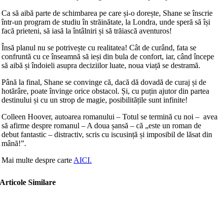
Ca să aibă parte de schimbarea pe care și-o dorește, Shane se înscrie
într-un program de studiu în străinătate, la Londra, unde speră să își
facă prieteni, să iasă la întâlniri și să trăiască aventuros!
Însă planul nu se potrivește cu realitatea! Cât de curând, fata se
confruntă cu ce înseamnă să ieși din bula de confort, iar, când începe
să aibă și îndoieli asupra deciziilor luate, noua viață se destramă.
Până la final, Shane se convinge că, dacă dă dovadă de curaj și de
hotărâre, poate învinge orice obstacol. Și, cu puțin ajutor din partea
destinului și cu un strop de magie, posibilitățile sunt infinite!
Colleen Hoover, autoarea romanului – Totul se termină cu noi – avea
să afirme despre romanul – A doua șansă – că „este un roman de
debut fantastic – distractiv, scris cu iscusință și imposibil de lăsat din
mână!”.
Mai multe despre carte
AICI.
Articole Similare