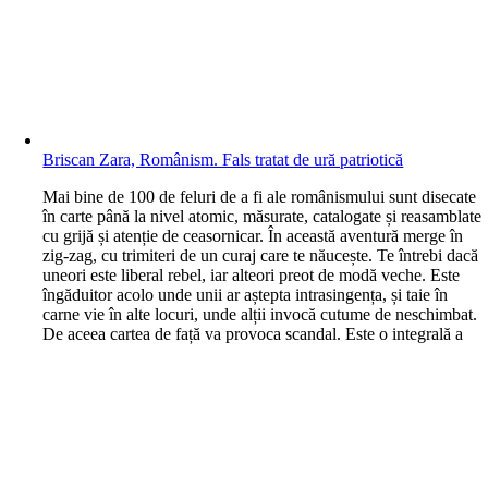
Briscan Zara, Românism. Fals tratat de ură patriotică
M
ai bine de 100 de feluri de a fi ale românismului sunt disecate
în carte până la nivel atomic, măsurate, catalogate și reasamblate
cu grijă și atenție de ceasornicar. În această aventură merge în
zig-zag, cu trimiteri de un curaj care te năucește. Te întrebi dacă
uneori este liberal rebel, iar alteori preot de modă veche. Este
îngăduitor acolo unde unii ar aștepta intrasingența, și taie în
carne vie în alte locuri, unde alții invocă cutume de neschimbat.
De aceea cartea de față va provoca scandal. Este o integrală a