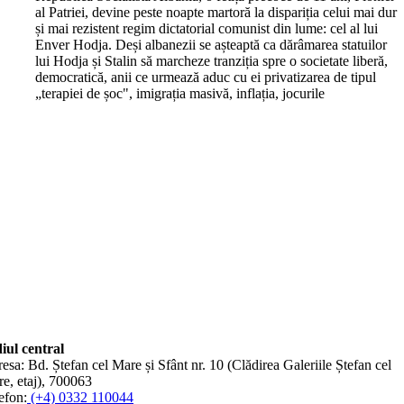
al Patriei, devine peste noapte martoră la dispariția celui mai dur
și mai rezistent regim dictatorial comunist din lume: cel al lui
Enver Hodja. Deși albanezii se așteaptă ca dărâmarea statuilor
lui Hodja și Stalin să marcheze tranziția spre o societate liberă,
democratică, anii ce urmează aduc cu ei privatizarea de tipul
„terapiei de șoc", imigrația masivă, inflația, jocurile
iul central
esa: Bd. Ștefan cel Mare și Sfânt nr. 10 (Clădirea Galeriile Ștefan cel
e, etaj), 700063
efon:
(+4) 0332 110044