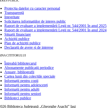
ERES PUBLIC
Protecția datelor cu caracter personal
Transparență
Integritate
Solicitarea informaţiilor de interes public
Raport de evaluare a implementării Legii nr. 544/2001 în anul 2025
Raport de evaluare a implementării Legii nr. 544/2001 în anul 2024
Situații financiare
Achiziții publice
Plan de achiziţii publice
Declarații de avere și de interese
INA CITITORULUI
Întreabă bibliotecarul
Abonamente publicaţii periodice
Anuare, bibliografii
Cartea lunii din colecțiile speciale
Informații pentru copii
Informații pentru adolescenți
Informații pentru adulți
Informații pentru seniori
Biblioteci publice
026 Biblioteca Judeţeană „Gheorghe Asachi” Iaşi