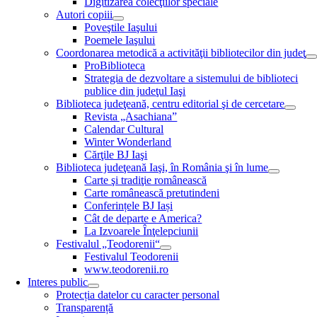
Digitizarea colecţiilor speciale
Autori copiii
Poveştile Iaşului
Poemele Iaşului
Coordonarea metodică a activităţii bibliotecilor din judeţ
ProBiblioteca
Strategia de dezvoltare a sistemului de biblioteci
publice din judeţul Iaşi
Biblioteca judeţeană, centru editorial şi de cercetare
Revista „Asachiana”
Calendar Cultural
Winter Wonderland
Cărţile BJ Iaşi
Biblioteca judeţeană Iaşi, în România şi în lume
Carte şi tradiţie românească
Carte românească pretutindeni
Conferințele BJ Iași
Cât de departe e America?
La Izvoarele Înţelepciunii
Festivalul „Teodorenii“
Festivalul Teodorenii
www.teodorenii.ro
Interes public
Protecția datelor cu caracter personal
Transparență