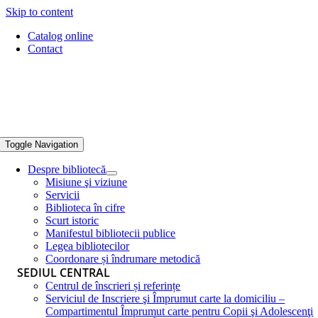
Skip to content
Catalog online
Contact
Toggle Navigation
Despre bibliotecă
Misiune şi viziune
Servicii
Biblioteca în cifre
Scurt istoric
Manifestul bibliotecii publice
Legea bibliotecilor
Coordonare și îndrumare metodică
SEDIUL CENTRAL
Centrul de înscrieri și referințe
Serviciul de Inscriere şi Împrumut carte la domiciliu –
Compartimentul Împrumut carte pentru Copii şi Adolescenţi