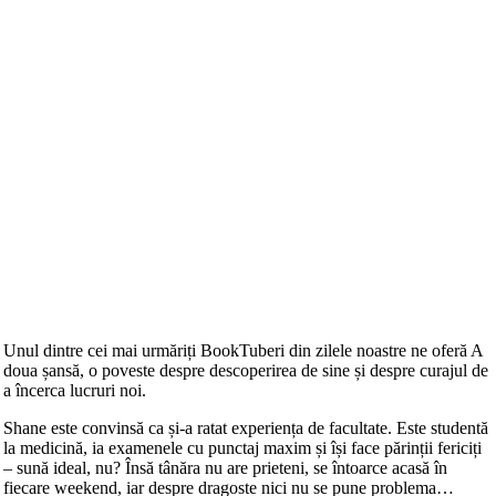
Unul dintre cei mai urmăriți BookTuberi din zilele noastre ne oferă A
doua șansă, o poveste despre descoperirea de sine și despre curajul de
a încerca lucruri noi.
Shane este convinsă ca și-a ratat experiența de facultate. Este studentă
la medicină, ia examenele cu punctaj maxim și își face părinții fericiți
– sună ideal, nu? Însă tânăra nu are prieteni, se întoarce acasă în
fiecare weekend, iar despre dragoste nici nu se pune problema…