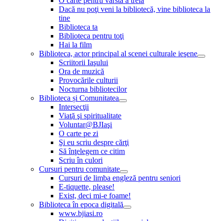
O carte pentru vârsta a treia
Dacă nu poţi veni la bibliotecă, vine biblioteca la
tine
Biblioteca ta
Biblioteca pentru toţi
Hai la film
Biblioteca, actor principal al scenei culturale ieşene
Scriitorii Iaşului
Ora de muzică
Provocările culturii
Nocturna bibliotecilor
Biblioteca și Comunitatea
Intersecţii
Viaţă şi spiritualitate
Voluntar@BJIaşi
O carte pe zi
Şi eu scriu despre cărţi
Să înţelegem ce citim
Scriu în culori
Cursuri pentru comunitate
Cursuri de limba engleză pentru seniori
E-tiquette, please!
Exist, deci mi-e foame!
Biblioteca în epoca digitală
www.bjiasi.ro