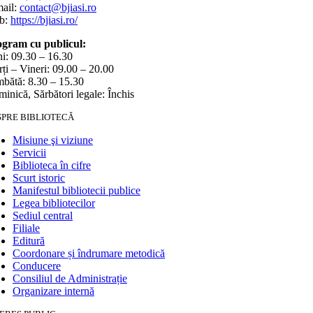
ail:
contact@bjiasi.ro
b:
https://bjiasi.ro/
gram cu publicul:
i: 09.30 – 16.30
ți – Vineri: 09.00 – 20.00
bătă: 8.30 – 15.30
inică, Sărbători legale: Închis
SPRE BIBLIOTECĂ
Misiune şi viziune
Servicii
Biblioteca în cifre
Scurt istoric
Manifestul bibliotecii publice
Legea bibliotecilor
Sediul central
Filiale
Editură
Coordonare și îndrumare metodică
Conducere
Consiliul de Administrație
Organizare internă