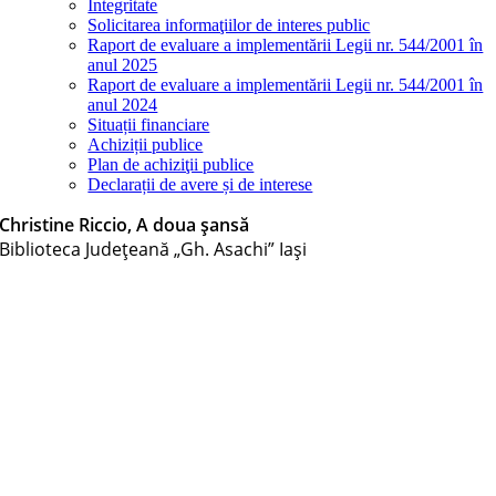
Integritate
Solicitarea informaţiilor de interes public
Raport de evaluare a implementării Legii nr. 544/2001 în
anul 2025
Raport de evaluare a implementării Legii nr. 544/2001 în
anul 2024
Situații financiare
Achiziții publice
Plan de achiziţii publice
Declarații de avere și de interese
Christine Riccio, A doua șansă
Biblioteca Judeţeană „Gh. Asachi” Iaşi