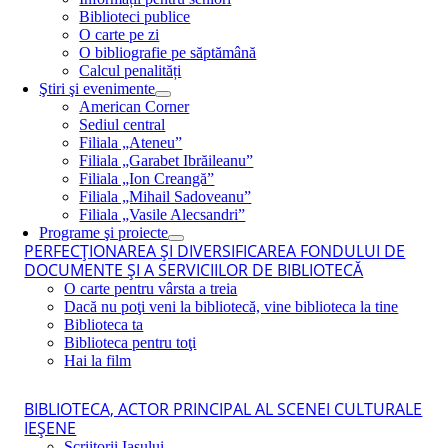
Biblioteci publice
O carte pe zi
O bibliografie pe săptămână
Calcul penalități
Ştiri şi evenimente
American Corner
Sediul central
Filiala „Ateneu”
Filiala „Garabet Ibrăileanu”
Filiala „Ion Creangă”
Filiala „Mihail Sadoveanu”
Filiala „Vasile Alecsandri”
Programe şi proiecte
PERFECŢIONAREA ŞI DIVERSIFICAREA FONDULUI DE
DOCUMENTE ŞI A SERVICIILOR DE BIBLIOTECĂ
O carte pentru vârsta a treia
Dacă nu poţi veni la bibliotecă, vine biblioteca la tine
Biblioteca ta
Biblioteca pentru toţi
Hai la film
BIBLIOTECA, ACTOR PRINCIPAL AL SCENEI CULTURALE
IEŞENE
Scriitorii Iaşului