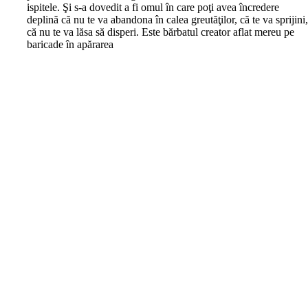
ispitele. Şi s-a dovedit a fi omul în care poţi avea încredere
deplină că nu te va abandona în calea greutăţilor, că te va sprijini
că nu te va lăsa să disperi. Este bărbatul creator aflat mereu pe
baricade în apărarea