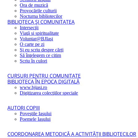
Ora de muzică
Provocările culturii
Nocturna bibliotecilor
BIBLIOTECA ŞI COMUNITATEA
Intersecţii
Viaţă şi spiritualitate
Voluntar@BJIaşi
O carte pe zi
Şi eu scriu despre cărţi
Să înţelegem ce citim
Scriu în culori
CURSURI PENTRU COMUNITATE
BIBLIOTECA ÎN EPOCA DIGITALĂ
www.bjiasi.ro
Digitizarea colecţiilor speciale
AUTORI COPIII
Poveştile Iaşului
Poemele Iaşului
COORDONAREA METODICĂ A ACTIVITĂŢII BIBLIOTECILOR