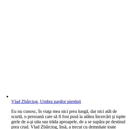
Vlad Zbârciog, Umbra pașilor pierduți
E
u nu cunosc, în viaţa mea nici prea lungă, dar nici atât de
scurtă, o persoană care să fi fost pusă la atâtea încercări şi ispite
grele de a-şi uita sau trăda aproapele, de a se supăra pe destinul
prea crud. Vlad Zbârciog, însă, a trecut cu demnitate toate