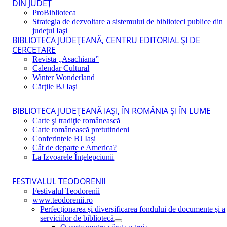
DIN JUDEŢ
ProBiblioteca
Strategia de dezvoltare a sistemului de biblioteci publice din
judeţul Iaşi
BIBLIOTECA JUDEŢEANĂ, CENTRU EDITORIAL ŞI DE
CERCETARE
Revista „Asachiana”
Calendar Cultural
Winter Wonderland
Cărţile BJ Iaşi
BIBLIOTECA JUDEŢEANĂ IAŞI, ÎN ROMÂNIA ŞI ÎN LUME
Carte şi tradiţie românească
Carte românească pretutindeni
Conferințele BJ Iași
Cât de departe e America?
La Izvoarele Înţelepciunii
FESTIVALUL TEODORENII
Festivalul Teodorenii
www.teodorenii.ro
Perfecţionarea şi diversificarea fondului de documente şi a
serviciilor de bibliotecă