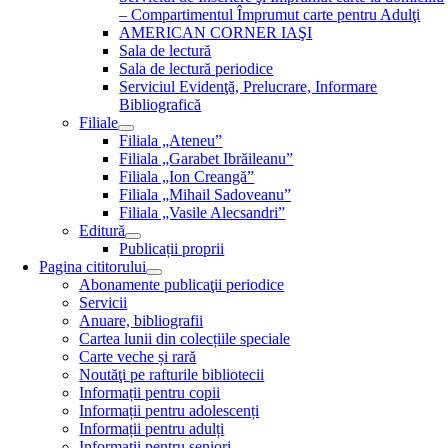
– Compartimentul Împrumut carte pentru Adulţi
AMERICAN CORNER IAŞI
Sala de lectură
Sala de lectură periodice
Serviciul Evidenţă, Prelucrare, Informare
Bibliografică
Filiale
Filiala „Ateneu”
Filiala „Garabet Ibrăileanu”
Filiala „Ion Creangă”
Filiala „Mihail Sadoveanu”
Filiala „Vasile Alecsandri”
Editură
Publicații proprii
Pagina cititorului
Abonamente publicaţii periodice
Servicii
Anuare, bibliografii
Cartea lunii din colecțiile speciale
Carte veche și rară
Noutăţi pe rafturile bibliotecii
Informații pentru copii
Informații pentru adolescenți
Informații pentru adulți
Informații pentru seniori