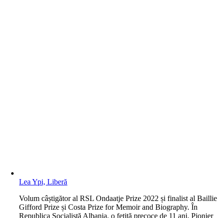
Lea Ypi, Liberă
V
olum câștigător al RSL Ondaatje Prize 2022 și finalist al Baillie
Gifford Prize și Costa Prize for Memoir and Biography. În
Republica Socialistă Albania, o fetiță precoce de 11 ani, Pionier