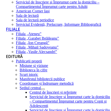
Serviciul de Inscriere şi Împrumut carte la domiciliu –
Compartimentul Împrumut carte pentru Adulţi
American Corner Iaşi
Sala de lectură
Sala de lectură periodice
Serviciul Evidenţă, Prelucrare, Informare Bibliografică
FILIALE
Filiala „Ateneu”
Filiala „Garabet Ibrăileanu”
Filiala „Ion Creangă”
Filiala „Mihail Sadoveanu”
Filiala „Vasile Alecsandri”
EDITURĂ
Publicații proprii
Misiune şi viziune
Biblioteca în cifre
Scurt istoric
Manifestul bibliotecii publice
Coordonare și îndrumare metodică
Sediul central
Centrul de înscrieri și referințe
Serviciul de Inscriere şi Împrumut carte la domiciliu
– Compartimentul Împrumut carte pentru Copii şi
Adolescenţi
Serviciul de Inscriere şi Împrumut carte la domiciliu