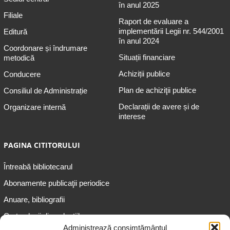
în anul 2025
Filiale
Raport de evaluare a
implementării Legii nr. 544/2001
Editură
în anul 2024
Coordonare și îndrumare
Situații financiare
metodică
Achiziții publice
Conducere
Plan de achiziţii publice
Consiliul de Administrație
Declarații de avere și de
Organizare internă
interese
PAGINA CITITORULUI
Întreabă bibliotecarul
Abonamente publicaţii periodice
Anuare, bibliografii
Cartea lunii din colecțiile
speciale
Administrează consimțământul