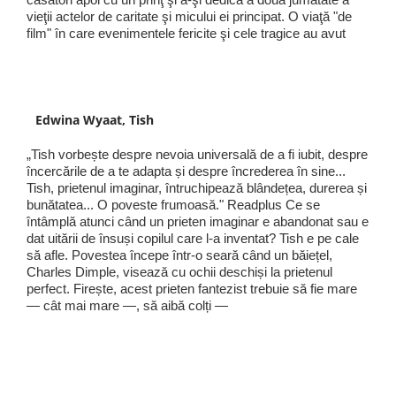
vieţii actelor de caritate şi micului ei principat. O viaţă "de
film" în care evenimentele fericite şi cele tragice au avut
Edwina Wyaat, Tish
„Tish vorbește despre nevoia universală de a fi iubit, despre
încercările de a te adapta și despre încrederea în sine...
Tish, prietenul imaginar, întruchipează blândețea, durerea și
bunătatea... O poveste frumoasă." Readplus Ce se
întâmplă atunci când un prieten imaginar e abandonat sau e
dat uitării de însuși copilul care l-a inventat? Tish e pe cale
să afle. Povestea începe într-o seară când un băiețel,
Charles Dimple, visează cu ochii deschiși la prietenul
perfect. Firește, acest prieten fantezist trebuie să fie mare
— cât mai mare —, să aibă colți —