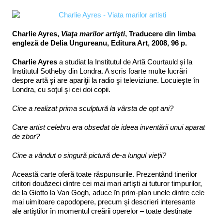
Charlie Ayres,
Viaţa marilor artişti
, Traducere din limba
engleză de Delia Ungureanu, Editura Art, 2008, 96 p.
Charlie Ayres
a studiat la Institutul de Artă Courtauld şi la
Institutul Sotheby din Londra. A scris foarte multe lucrări
despre artă şi are apariţii la radio şi televiziune. Locuieşte în
Londra, cu soţul şi cei doi copii.
Cine a realizat prima sculptură la vârsta de opt ani?
Care artist celebru era obsedat de ideea inventării unui aparat
de zbor?
Cine a vândut o singură pictură de-a lungul vieţii?
Această carte oferă toate răspunsurile. Prezentând tinerilor
cititori douăzeci dintre cei mai mari artişti ai tuturor timpurilor,
de la Giotto la Van Gogh, aduce în prim-plan unele dintre cele
mai uimitoare capodopere, precum şi descrieri interesante
ale artiştilor în momentul creării operelor – toate destinate