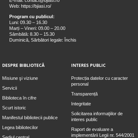
E-mail:
contact@bjiasi.ro
Web:
https://bjiasi.ro/
Program cu publicul:
Luni: 09.30 – 16.30
Marți – Vineri: 09.00 – 20.00
Sâmbătă: 8.30 – 15.30
Duminică, Sărbători legale: Închis
DESPRE BIBLIOTECĂ
INTERES PUBLIC
Misiune şi viziune
Protecția datelor cu caracter
personal
Servicii
Transparență
Biblioteca în cifre
Integritate
Scurt istoric
Solicitarea informaţiilor de
Manifestul bibliotecii publice
interes public
Legea bibliotecilor
Raport de evaluare a
implementării Legii nr. 544/2001
Sediul central