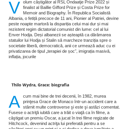
V
olum câștigător al RSL Ondaatje Prize 2022 și
finalist al Baillie Gifford Prize și Costa Prize for
Memoir and Biography. În Republica Socialistă
Albania, o fetiță precoce de 11 ani, Pionier al Patriei, devine
peste noapte martoră la dispariția celui mai dur și mai
rezistent regim dictatorial comunist din lume: cel al lui
Enver Hodja. Deși albanezii se așteaptă ca dărâmarea
statuilor lui Hodja și Stalin să marcheze tranziția spre o
societate liberă, democratică, anii ce urmează aduc cu ei
privatizarea de tipul „terapiei de șoc", imigrația masivă,
inflația, jocurile
Thilo Wydra, Grace: biografia
A
cum mai bine de trei decenii, în 1982, murea
prinţesa Grace de Monaco într-un accident care a
stârnit multe controverse şi este şi astăzi comentat.
Fusese o actriţă iubită care a trăit o viaţă ca în filme, a
câştigat un premiu Oscar, a jucat în trei filme regizate de
Hitchcock, devenind actriţa lui preferată pentru a se
căsători apoi cu un prinţ şi a-şi dedica a doua jumătate a