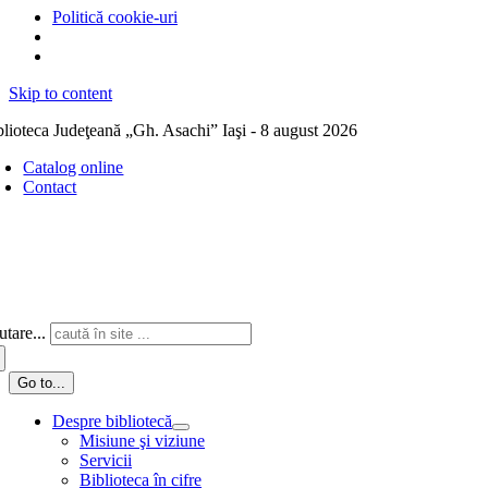
Politică cookie-uri
Skip to content
blioteca Judeţeană „Gh. Asachi” Iaşi - 8 august 2026
Catalog online
Contact
tare...
Go to...
Despre bibliotecă
Misiune şi viziune
Servicii
Biblioteca în cifre