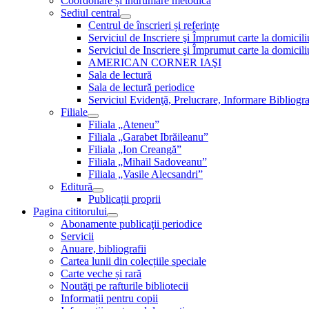
Coordonare și îndrumare metodică
Sediul central
Centrul de înscrieri și referințe
Serviciul de Inscriere şi Împrumut carte la domici
Serviciul de Inscriere şi Împrumut carte la domici
AMERICAN CORNER IAŞI
Sala de lectură
Sala de lectură periodice
Serviciul Evidenţă, Prelucrare, Informare Bibliogra
Filiale
Filiala „Ateneu”
Filiala „Garabet Ibrăileanu”
Filiala „Ion Creangă”
Filiala „Mihail Sadoveanu”
Filiala „Vasile Alecsandri”
Editură
Publicații proprii
Pagina cititorului
Abonamente publicaţii periodice
Servicii
Anuare, bibliografii
Cartea lunii din colecțiile speciale
Carte veche și rară
Noutăţi pe rafturile bibliotecii
Informații pentru copii