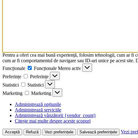
Pentru a oferi cea mai bună experiență, folosim tehnologii, cum ar fi 
cum ar fi comportamentul de navigare sau ID-uri unice pe acest site. Da
Funcționale
Funcționale
Mereu activ
Preferințe
Preferințe
Statistici
Statistici
Marketing
Marketing
Administrează opțiunile
Administrează serviciile
Administrează vânzătorii {vendor_count}
Citește mai multe despre aceste scopuri
Vezi pref
Acceptă
Refuză
Vezi preferințele
Salvează preferințele