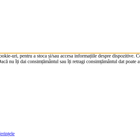
cookie-uri, pentru a stoca și/sau accesa informațiile despre dispozitive.
că nu îți dai consimțământul sau îți retragi consimțământul dat poate av
erințele