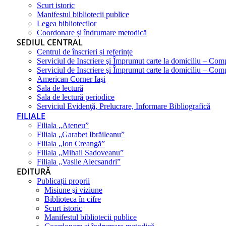
Scurt istoric
Manifestul bibliotecii publice
Legea bibliotecilor
Coordonare și îndrumare metodică
SEDIUL CENTRAL
Centrul de înscrieri și referințe
Serviciul de Inscriere şi Împrumut carte la domiciliu – Com
Serviciul de Inscriere şi Împrumut carte la domiciliu – Co
American Corner Iaşi
Sala de lectură
Sala de lectură periodice
Serviciul Evidenţă, Prelucrare, Informare Bibliografică
FILIALE
Filiala „Ateneu”
Filiala „Garabet Ibrăileanu”
Filiala „Ion Creangă”
Filiala „Mihail Sadoveanu”
Filiala „Vasile Alecsandri”
EDITURĂ
Publicații proprii
Misiune şi viziune
Biblioteca în cifre
Scurt istoric
Manifestul bibliotecii publice