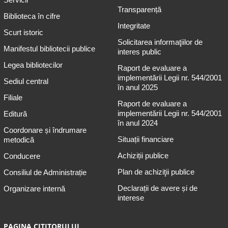
Transparență
Biblioteca în cifre
Integritate
Scurt istoric
Solicitarea informaţiilor de
Manifestul bibliotecii publice
interes public
Legea bibliotecilor
Raport de evaluare a
implementării Legii nr. 544/2001
Sediul central
în anul 2025
Filiale
Raport de evaluare a
implementării Legii nr. 544/2001
Editură
în anul 2024
Coordonare și îndrumare
Situații financiare
metodică
Achiziții publice
Conducere
Plan de achiziţii publice
Consiliul de Administrație
Declarații de avere și de
Organizare internă
interese
PAGINA CITITORULUI