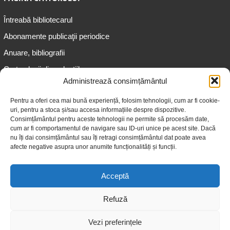
Întreabă bibliotecarul
Abonamente publicaţii periodice
Anuare, bibliografii
Cartea lunii din colecțiile
speciale
Administrează consimțământul
Informații pentru copii
Pentru a oferi cea mai bună experiență, folosim tehnologii, cum ar fi cookie-
uri, pentru a stoca și/sau accesa informațiile despre dispozitive.
Informații pentru adolescenți
Consimțământul pentru aceste tehnologii ne permite să procesăm date,
Informații pentru adulți
cum ar fi comportamentul de navigare sau ID-uri unice pe acest site. Dacă
nu îți dai consimțământul sau îți retragi consimțământul dat poate avea
Informații pentru seniori
afecte negative asupra unor anumite funcționalități și funcții.
Biblioteci publice
Acceptă
Refuză
Vezi preferințele
© 2026 Biblioteca Judeţeană „Gheorghe Asachi” Iaşi