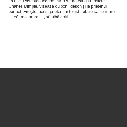
să afle. Povestea începe într-o seară când un băiețel,
Charles Dimple, visează cu ochii deschiși la prietenul
perfect. Firește, acest prieten fantezist trebuie să fie mare
— cât mai mare —, să aibă colți —