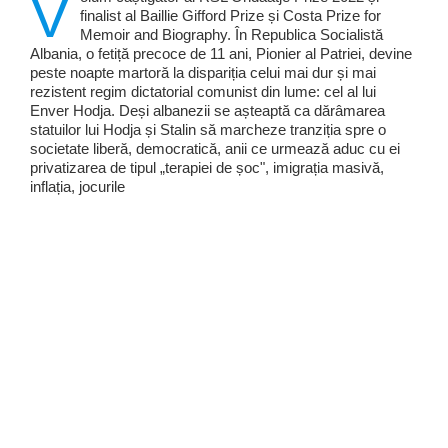
V
finalist al Baillie Gifford Prize și Costa Prize for
Memoir and Biography. În Republica Socialistă
Albania, o fetiță precoce de 11 ani, Pionier al Patriei, devine
peste noapte martoră la dispariția celui mai dur și mai
rezistent regim dictatorial comunist din lume: cel al lui
Enver Hodja. Deși albanezii se așteaptă ca dărâmarea
statuilor lui Hodja și Stalin să marcheze tranziția spre o
societate liberă, democratică, anii ce urmează aduc cu ei
privatizarea de tipul „terapiei de șoc", imigrația masivă,
inflația, jocurile