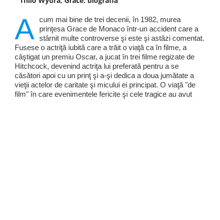
Thilo Wydra, Grace: biografia
A
cum mai bine de trei decenii, în 1982, murea
prinţesa Grace de Monaco într-un accident care a
stârnit multe controverse şi este şi astăzi comentat.
Fusese o actriţă iubită care a trăit o viaţă ca în filme, a
câştigat un premiu Oscar, a jucat în trei filme regizate de
Hitchcock, devenind actriţa lui preferată pentru a se
căsători apoi cu un prinţ şi a-şi dedica a doua jumătate a
vieţii actelor de caritate şi micului ei principat. O viaţă "de
film" în care evenimentele fericite şi cele tragice au avut