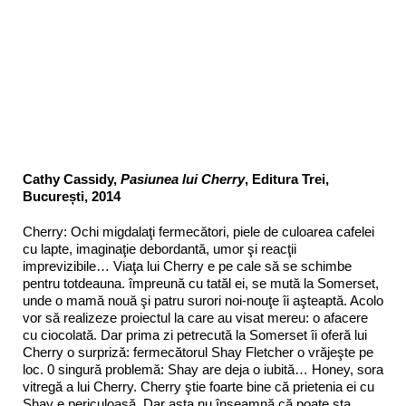
Cathy Cassidy,
Pasiunea lui Cherry
, Editura Trei,
București, 2014
Cherry: Ochi migdalaţi fermecători, piele de culoarea cafelei
cu lapte, imaginaţie debordantă, umor şi reacţii
imprevizibile… Viaţa lui Cherry e pe cale să se schimbe
pentru totdeauna. împreună cu tatăl ei, se mută la Somerset,
unde o mamă nouă şi patru surori noi-nouţe îi aşteaptă. Acolo
vor să realizeze proiectul la care au visat mereu: o afacere
cu ciocolată. Dar prima zi petrecută la Somerset îi oferă lui
Cherry o surpriză: fermecătorul Shay Fletcher o vrăjeşte pe
loc. 0 singură problemă: Shay are deja o iubită… Honey, sora
vitregă a lui Cherry. Cherry ştie foarte bine că prietenia ei cu
Shay e periculoasă. Dar asta nu înseamnă că poate sta