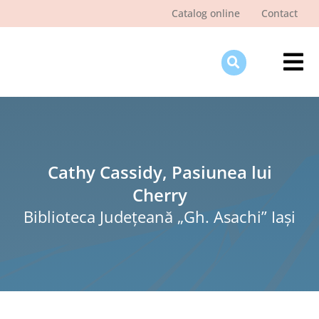
Skip
Catalog online
Contact
to
content
Tog
Nav
Des
Pagi
Şti
Cathy Cassidy, Pasiunea lui
Cherry
Pro
Biblioteca Judeţeană „Gh. Asachi” Iaşi
Int