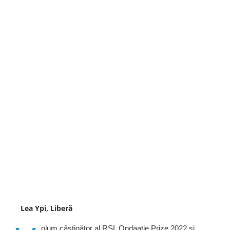
Lea Ypi, Liberă
olum câștigător al RSL Ondaatje Prize 2022 și