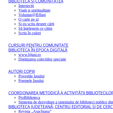
BIBLIOTECA ŞI COMUNITATEA
Intersecţii
Viaţă şi spiritualitate
Voluntar@BJIaşi
O carte pe zi
Şi eu scriu despre cărţi
Să înţelegem ce citim
Scriu în culori
CURSURI PENTRU COMUNITATE
BIBLIOTECA ÎN EPOCA DIGITALĂ
www.bjiasi.ro
Digitizarea colecţiilor speciale
AUTORI COPIII
Poveştile Iaşului
Poemele Iaşului
COORDONAREA METODICĂ A ACTIVITĂŢII BIBLIOTECILOR
ProBiblioteca
Strategia de dezvoltare a sistemului de biblioteci publice din
BIBLIOTECA JUDEŢEANĂ, CENTRU EDITORIAL ŞI DE CER
Revista „Asachiana”