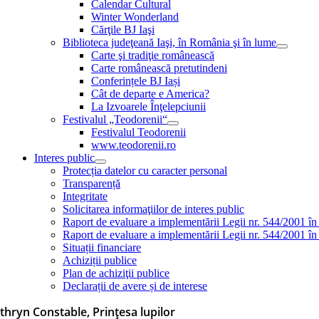
Calendar Cultural
Winter Wonderland
Cărţile BJ Iaşi
Biblioteca judeţeană Iaşi, în România şi în lume
Carte şi tradiţie românească
Carte românească pretutindeni
Conferințele BJ Iași
Cât de departe e America?
La Izvoarele Înţelepciunii
Festivalul „Teodorenii“
Festivalul Teodorenii
www.teodorenii.ro
Interes public
Protecția datelor cu caracter personal
Transparență
Integritate
Solicitarea informaţiilor de interes public
Raport de evaluare a implementării Legii nr. 544/2001 în
Raport de evaluare a implementării Legii nr. 544/2001 în
Situații financiare
Achiziții publice
Plan de achiziţii publice
Declarații de avere și de interese
thryn Constable, Prințesa lupilor