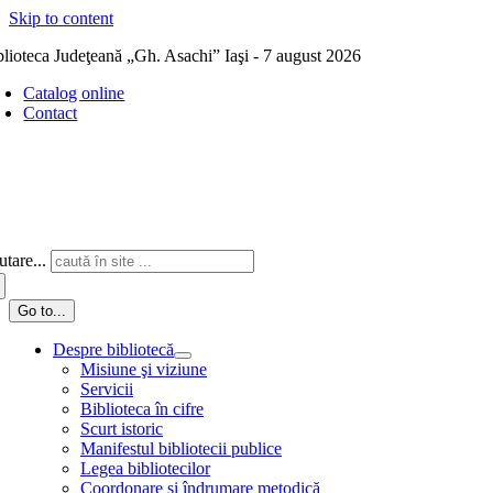
Skip to content
blioteca Judeţeană „Gh. Asachi” Iaşi - 7 august 2026
Catalog online
Contact
tare...
Go to...
Despre bibliotecă
Misiune şi viziune
Servicii
Biblioteca în cifre
Scurt istoric
Manifestul bibliotecii publice
Legea bibliotecilor
Coordonare și îndrumare metodică