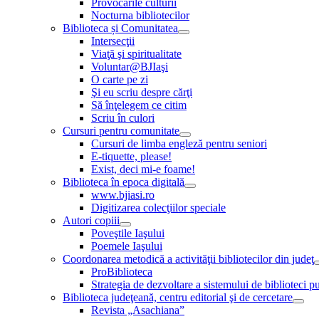
Provocările culturii
Nocturna bibliotecilor
Biblioteca și Comunitatea
Intersecţii
Viaţă şi spiritualitate
Voluntar@BJIaşi
O carte pe zi
Şi eu scriu despre cărţi
Să înţelegem ce citim
Scriu în culori
Cursuri pentru comunitate
Cursuri de limba engleză pentru seniori
E-tiquette, please!
Exist, deci mi-e foame!
Biblioteca în epoca digitală
www.bjiasi.ro
Digitizarea colecţiilor speciale
Autori copiii
Poveştile Iaşului
Poemele Iaşului
Coordonarea metodică a activităţii bibliotecilor din judeţ
ProBiblioteca
Strategia de dezvoltare a sistemului de biblioteci pu
Biblioteca judeţeană, centru editorial şi de cercetare
Revista „Asachiana”