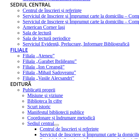
SEDIUL CENTRAL
Centrul de înscrieri și referințe
Serviciul de Inscriere şi Împrumut carte la domiciliu – Com
Serviciul de Inscriere şi Împrumut carte la domiciliu – Co
American Corner Iaşi
Sala de lectură
Sala de lectură periodice
Serviciul Evidenţă, Prelucrare, Informare Bibliografică
FILIALE
Filiala „Ateneu”
Filiala „Garabet Ibrăileanu”
Filiala „Ion Creangă”
Filiala „Mihail Sadoveanu”
Filiala „Vasile Alecsandri”
EDITURĂ
Publicații proprii
Misiune şi viziune
Biblioteca în cifre
Scurt istoric
Manifestul bibliotecii publice
Coordonare și îndrumare metodică
Sediul central
Centrul de înscrieri și referințe
Serviciul de Inscriere şi Împrumut carte la domici