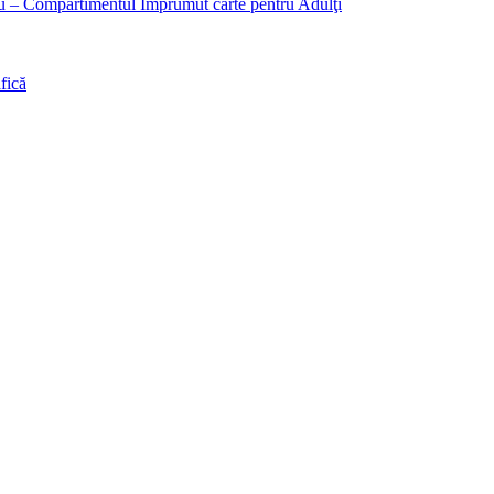
liu – Compartimentul Împrumut carte pentru Adulţi
fică