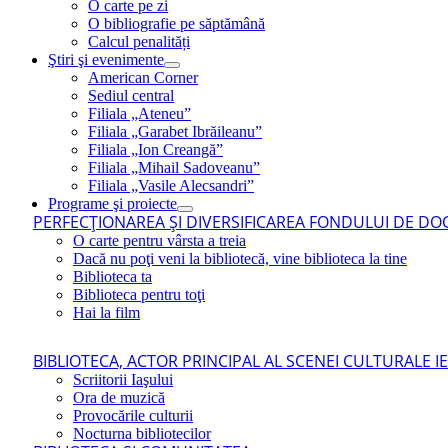
O carte pe zi
O bibliografie pe săptămână
Calcul penalități
Ştiri şi evenimente
American Corner
Sediul central
Filiala „Ateneu”
Filiala „Garabet Ibrăileanu”
Filiala „Ion Creangă”
Filiala „Mihail Sadoveanu”
Filiala „Vasile Alecsandri”
Programe şi proiecte
PERFECŢIONAREA ŞI DIVERSIFICAREA FONDULUI DE DOC
O carte pentru vârsta a treia
Dacă nu poţi veni la bibliotecă, vine biblioteca la tine
Biblioteca ta
Biblioteca pentru toţi
Hai la film
BIBLIOTECA, ACTOR PRINCIPAL AL SCENEI CULTURALE I
Scriitorii Iaşului
Ora de muzică
Provocările culturii
Nocturna bibliotecilor