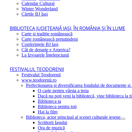
Calendar Cultural
Winter Wonderland
Cărţile BJ Iaşi
BIBLIOTECA JUDEŢEANĂ IAŞI, ÎN ROMÂNIA ŞI ÎN LUME
Carte şi tradiţie românească
Carte românească pretutindeni
Conferințele BJ Iași
Cât de departe e America?
La Izvoarele Înţelepciunii
FESTIVALUL TEODORENII
Festivalul Teodorenii
www.teodorenii.ro
Perfecţionarea şi diversificarea fondului de documente şi a
O carte pentru vârsta a treia
Dacă nu poţi veni la bibliotecă, vine biblioteca la t
Biblioteca ta
Biblioteca pentru toţi
Hai la film
Biblioteca, actor principal al scenei culturale ieşene
Scriitorii Iaşului
Ora de muzică