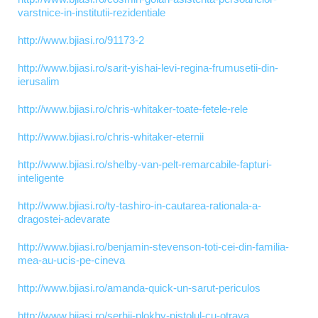
varstnice-in-institutii-rezidentiale
http://www.bjiasi.ro/91173-2
http://www.bjiasi.ro/sarit-yishai-levi-regina-frumusetii-din-
ierusalim
http://www.bjiasi.ro/chris-whitaker-toate-fetele-rele
http://www.bjiasi.ro/chris-whitaker-eternii
http://www.bjiasi.ro/shelby-van-pelt-remarcabile-fapturi-
inteligente
http://www.bjiasi.ro/ty-tashiro-in-cautarea-rationala-a-
dragostei-adevarate
http://www.bjiasi.ro/benjamin-stevenson-toti-cei-din-familia-
mea-au-ucis-pe-cineva
http://www.bjiasi.ro/amanda-quick-un-sarut-periculos
http://www.bjiasi.ro/serhii-plokhy-pistolul-cu-otrava