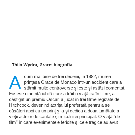
Thilo Wydra, Grace: biografia
A
cum mai bine de trei decenii, în 1982, murea
prinţesa Grace de Monaco într-un accident care a
stârnit multe controverse şi este şi astăzi comentat.
Fusese o actriţă iubită care a trăit o viaţă ca în filme, a
câştigat un premiu Oscar, a jucat în trei filme regizate de
Hitchcock, devenind actriţa lui preferată pentru a se
căsători apoi cu un prinţ şi a-şi dedica a doua jumătate a
vieţii actelor de caritate şi micului ei principat. O viaţă "de
film" în care evenimentele fericite şi cele tragice au avut