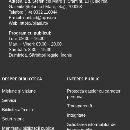
Adresa: Bd. Ștefan cel Mare și Sfânt nr. 10 (Clădirea
Galeriile Ștefan cel Mare, etaj), 700063
Telefon:
(+4) 0332 110044
E-mail:
contact@bjiasi.ro
Web:
https://bjiasi.ro/
Program cu publicul:
Luni: 09.30 – 16.30
Marți – Vineri: 09.00 – 20.00
Sâmbătă: 8.30 – 15.30
Duminică, Sărbători legale: Închis
DESPRE BIBLIOTECĂ
INTERES PUBLIC
Misiune şi viziune
Protecția datelor cu caracter
personal
Servicii
Transparență
Biblioteca în cifre
Integritate
Scurt istoric
Solicitarea informaţiilor de
Manifestul bibliotecii publice
interes public