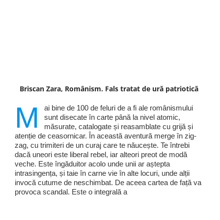
Briscan Zara, Românism. Fals tratat de ură patriotică
M
ai bine de 100 de feluri de a fi ale românismului
sunt disecate în carte până la nivel atomic,
măsurate, catalogate și reasamblate cu grijă și
atenție de ceasornicar. În această aventură merge în zig-
zag, cu trimiteri de un curaj care te năucește. Te întrebi
dacă uneori este liberal rebel, iar alteori preot de modă
veche. Este îngăduitor acolo unde unii ar aștepta
intrasingența, și taie în carne vie în alte locuri, unde alții
invocă cutume de neschimbat. De aceea cartea de față va
provoca scandal. Este o integrală a