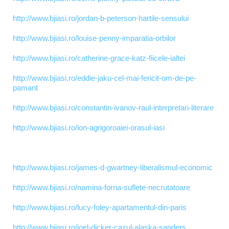
http://www.bjiasi.ro/jordan-b-peterson-hartile-sensului
http://www.bjiasi.ro/louise-penny-imparatia-orbilor
http://www.bjiasi.ro/catherine-grace-katz-fiicele-ialtei
http://www.bjiasi.ro/eddie-jaku-cel-mai-fericit-om-de-pe-
pamant
http://www.bjiasi.ro/constantin-ivanov-raul-interpretari-literare
http://www.bjiasi.ro/ion-agrigoroaiei-orasul-iasi
http://www.bjiasi.ro/james-d-gwartney-liberalismul-economic
http://www.bjiasi.ro/namina-forna-suflete-necrutatoare
http://www.bjiasi.ro/lucy-foley-apartamentul-din-paris
http://www.bjiasi.ro/joel-dicker-cazul-alaska-sanders