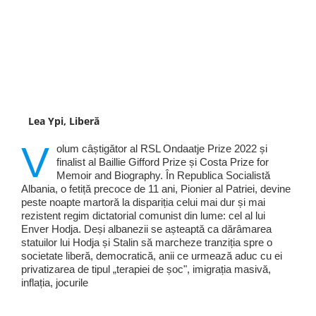
Lea Ypi, Liberă
V
olum câștigător al RSL Ondaatje Prize 2022 și
finalist al Baillie Gifford Prize și Costa Prize for
Memoir and Biography. În Republica Socialistă
Albania, o fetiță precoce de 11 ani, Pionier al Patriei, devine
peste noapte martoră la dispariția celui mai dur și mai
rezistent regim dictatorial comunist din lume: cel al lui
Enver Hodja. Deși albanezii se așteaptă ca dărâmarea
statuilor lui Hodja și Stalin să marcheze tranziția spre o
societate liberă, democratică, anii ce urmează aduc cu ei
privatizarea de tipul „terapiei de șoc", imigrația masivă,
inflația, jocurile