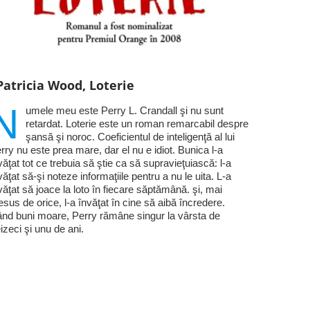
Patricia Wood, Loterie
N
umele meu este Perry L. Crandall şi nu sunt
retardat. Loterie este un roman remarcabil despre
şansă şi noroc. Coeficientul de inteligenţă al lui
rry nu este prea mare, dar el nu e idiot. Bunica l-a
văţat tot ce trebuia să ştie ca să supravieţuiască: l-a
văţat să-şi noteze informaţiile pentru a nu le uita. L-a
văţat să joace la loto în fiecare săptămână. şi, mai
esus de orice, l-a învăţat în cine să aibă încredere.
nd buni moare, Perry rămâne singur la vârsta de
eizeci şi unu de ani.