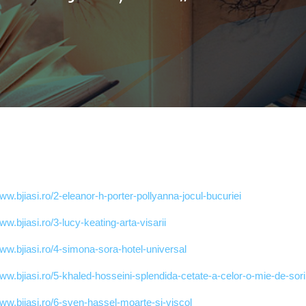
www.bjiasi.ro/2-eleanor-h-porter-pollyanna-jocul-bucuriei
www.bjiasi.ro/3-lucy-keating-arta-visarii
www.bjiasi.ro/4-simona-sora-hotel-universal
www.bjiasi.ro/5-khaled-hosseini-splendida-cetate-a-celor-o-mie-de-sori
www.bjiasi.ro/6-sven-hassel-moarte-si-viscol