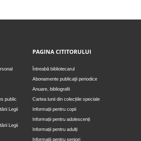
PAGINA CITITORULUI
ersonal
Întreabă bibliotecarul
Abonamente publicaţii periodice
Anuare, bibliografii
es public
Cartea lunii din colecțiile speciale
rii Legii
Informații pentru copii
Informații pentru adolescenți
rii Legii
Informații pentru adulți
Informații pentru seniori