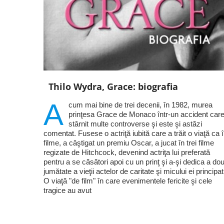
Thilo Wydra, Grace: biografia
A
cum mai bine de trei decenii, în 1982, murea
prinţesa Grace de Monaco într-un accident care
stârnit multe controverse şi este şi astăzi
comentat. Fusese o actriţă iubită care a trăit o viaţă ca 
filme, a câştigat un premiu Oscar, a jucat în trei filme
regizate de Hitchcock, devenind actriţa lui preferată
pentru a se căsători apoi cu un prinţ şi a-şi dedica a do
jumătate a vieţii actelor de caritate şi micului ei principat
O viaţă "de film" în care evenimentele fericite şi cele
tragice au avut