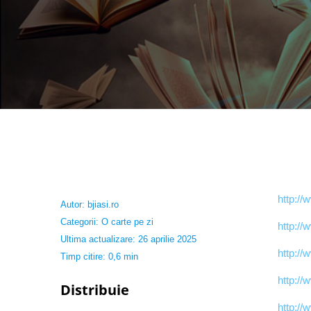
http://
Autor:
bjiasi.ro
Categorii:
O carte pe zi
http://
Ultima actualizare: 26 aprilie 2025
http://
Timp citire: 0,6 min
http://
Distribuie
http://