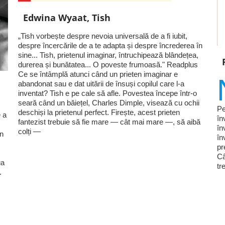
Edwina Wyaat, Tish
„Tish vorbește despre nevoia universală de a fi iubit,
despre încercările de a te adapta și despre încrederea în
sine... Tish, prietenul imaginar, întruchipează blândețea,
durerea și bunătatea... O poveste frumoasă." Readplus
Ce se întâmplă atunci când un prieten imaginar e
abandonat sau e dat uitării de însuși copilul care l-a
inventat? Tish e pe cale să afle. Povestea începe într-o
seară când un băiețel, Charles Dimple, visează cu ochii
Pe
deschiși la prietenul perfect. Firește, acest prieten
 a
în
fantezist trebuie să fie mare — cât mai mare —, să aibă
în
colți —
în
în
pr
Câ
ua
tr
.