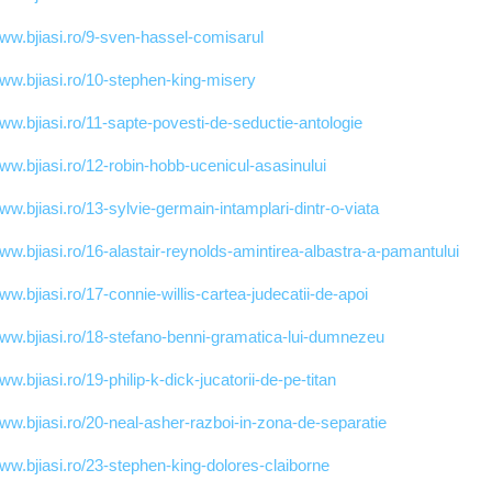
www.bjiasi.ro/9-sven-hassel-comisarul
www.bjiasi.ro/10-stephen-king-misery
www.bjiasi.ro/11-sapte-povesti-de-seductie-antologie
www.bjiasi.ro/12-robin-hobb-ucenicul-asasinului
www.bjiasi.ro/13-sylvie-germain-intamplari-dintr-o-viata
www.bjiasi.ro/16-alastair-reynolds-amintirea-albastra-a-pamantului
www.bjiasi.ro/17-connie-willis-cartea-judecatii-de-apoi
www.bjiasi.ro/18-stefano-benni-gramatica-lui-dumnezeu
www.bjiasi.ro/19-philip-k-dick-jucatorii-de-pe-titan
www.bjiasi.ro/20-neal-asher-razboi-in-zona-de-separatie
www.bjiasi.ro/23-stephen-king-dolores-claiborne