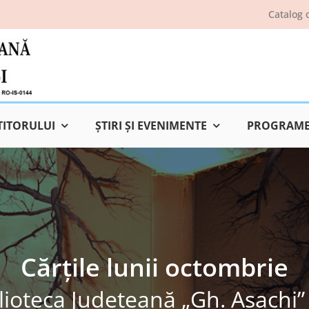
Catalog 
TITORULUI
ŞTIRI ŞI EVENIMENTE
PROGRAME 
Cărțile lunii octombrie
lioteca Judeţeană „Gh. Asachi” 