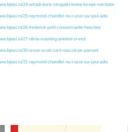
www.bjiasi.ro/24-arkadi-boris-strugatki-lunea-incepe-sambata
www.bjiasi.ro/25-raymond-chandler-nu-i-usor-sa-spui-adio
www.bjiasi.ro/26-frederick-pohl-consemnarile-heechee
www.bjiasi.ro/27-olivia-manning-prieteni-si-eroi
www.bjiasi.ro/30-orson-scott-card-nascuti-pe-pamant
www.bjiasi.ro/31-raymond-chandler-nu-i-usor-sa-spui-adio