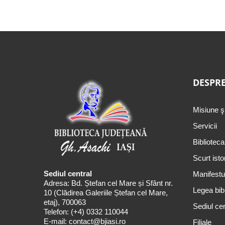
DESPRE
Misiune ş
Servicii
Biblioteca
Scurt isto
Sediul central
Manifestul
Adresa: Bd. Ștefan cel Mare și Sfânt nr.
Legea bibl
10 (Clădirea Galeriile Ștefan cel Mare,
etaj), 700063
Sediul cen
Telefon:
(+4) 0332 110044
E-mail:
contact@bjiasi.ro
Filiale