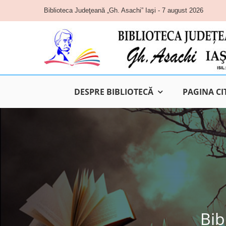
Skip
Biblioteca Judeţeană „Gh. Asachi” Iaşi - 7 august 2026
to
content
DESPRE BIBLIOTECĂ
PAGINA CI
Bib