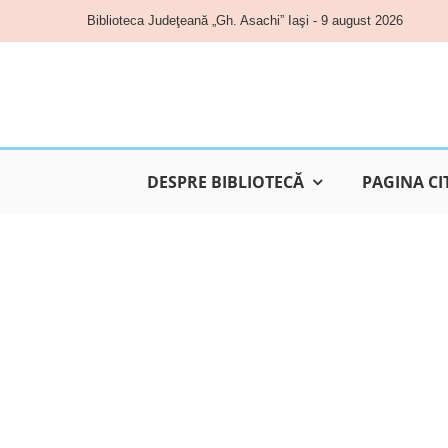
Skip
Biblioteca Judeţeană „Gh. Asachi” Iaşi - 9 august 2026
to
content
DESPRE BIBLIOTECĂ
PAGINA CI