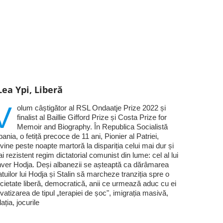
Lea Ypi, Liberă
V
olum câștigător al RSL Ondaatje Prize 2022 și
finalist al Baillie Gifford Prize și Costa Prize for
Memoir and Biography. În Republica Socialistă
bania, o fetiță precoce de 11 ani, Pionier al Patriei,
vine peste noapte martoră la dispariția celui mai dur și
i rezistent regim dictatorial comunist din lume: cel al lui
ver Hodja. Deși albanezii se așteaptă ca dărâmarea
atuilor lui Hodja și Stalin să marcheze tranziția spre o
cietate liberă, democratică, anii ce urmează aduc cu ei
ivatizarea de tipul „terapiei de șoc", imigrația masivă,
flația, jocurile