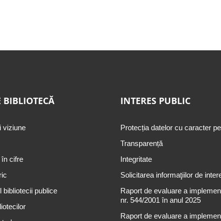
 BIBLIOTECĂ
INTERES PUBLIC
i viziune
Protecția datelor cu caracter p
Transparență
 în cifre
Integritate
ric
Solicitarea informaţiilor de inter
 bibliotecii publice
Raport de evaluare a implementă
nr. 544/2001 în anul 2025
iotecilor
Raport de evaluare a implementă