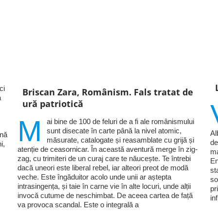
ci
Briscan Zara, Românism. Fals tratat de
a
ură patriotică
M
ai bine de 100 de feluri de a fi ale românismului
sunt disecate în carte până la nivel atomic,
Al
ină
măsurate, catalogate și reasamblate cu grijă și
de
i,
atenție de ceasornicar. În această aventură merge în zig-
ma
zag, cu trimiteri de un curaj care te năucește. Te întrebi
En
dacă uneori este liberal rebel, iar alteori preot de modă
st
veche. Este îngăduitor acolo unde unii ar aștepta
so
intrasingența, și taie în carne vie în alte locuri, unde alții
pr
invocă cutume de neschimbat. De aceea cartea de față
in
va provoca scandal. Este o integrală a