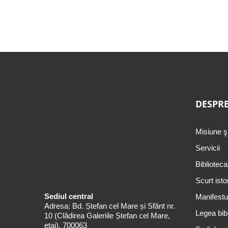
DESPRE
Misiune ş
Servicii
Biblioteca
Scurt isto
Sediul central
Manifestul
Adresa: Bd. Ștefan cel Mare și Sfânt nr.
Legea bibl
10 (Clădirea Galeriile Ștefan cel Mare,
etaj), 700063