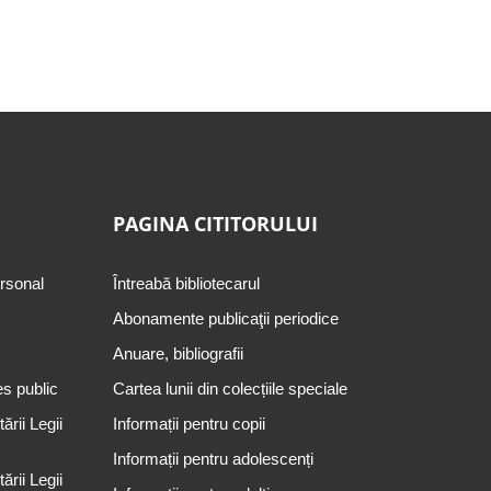
PAGINA CITITORULUI
ersonal
Întreabă bibliotecarul
Abonamente publicaţii periodice
Anuare, bibliografii
es public
Cartea lunii din colecțiile speciale
rii Legii
Informații pentru copii
Informații pentru adolescenți
rii Legii