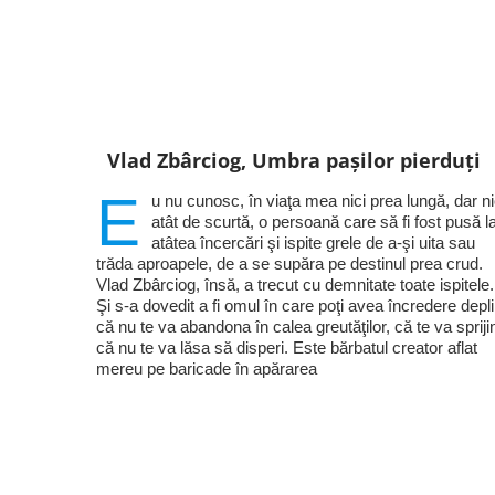
Vlad Zbârciog, Umbra pașilor pierduți
E
u nu cunosc, în viaţa mea nici prea lungă, dar ni
atât de scurtă, o persoană care să fi fost pusă l
atâtea încercări şi ispite grele de a-şi uita sau
trăda aproapele, de a se supăra pe destinul prea crud.
Vlad Zbârciog, însă, a trecut cu demnitate toate ispitele.
Şi s-a dovedit a fi omul în care poţi avea încredere depl
că nu te va abandona în calea greutăţilor, că te va sprijin
că nu te va lăsa să disperi. Este bărbatul creator aflat
mereu pe baricade în apărarea