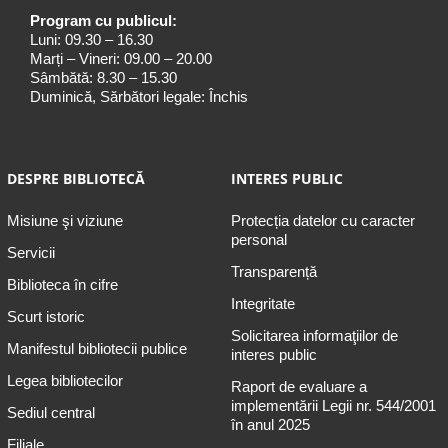
Program cu publicul:
Luni: 09.30 – 16.30
Marți – Vineri: 09.00 – 20.00
Sâmbătă: 8.30 – 15.30
Duminică, Sărbători legale: Închis
DESPRE BIBLIOTECĂ
INTERES PUBLIC
Misiune şi viziune
Protecția datelor cu caracter
personal
Servicii
Transparență
Biblioteca în cifre
Integritate
Scurt istoric
Solicitarea informaţiilor de
Manifestul bibliotecii publice
interes public
Legea bibliotecilor
Raport de evaluare a
implementării Legii nr. 544/2001
Sediul central
în anul 2025
Filiale