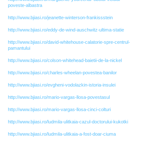
poveste-albastra
http://www.bjiasi.ro/jeanette-winterson-frankissstein
http://www.bjiasi.ro/eddy-de-wind-auschwitz-ultima-statie
http://www.bjiasi.ro/david-whitehouse-calatorie-spre-centrul-
pamantului
http://www.bjiasi.ro/colson-whitehead-baietii-de-la-nickel
http://www.bjiasi.ro/charles-wheelan-povestea-banilor
http://www.bjiasi.ro/evgheni-vodolazkin-istoria-insulei
http://www.bjiasi.ro/mario-vargas-llosa-povestasul
http://www.bjiasi.ro/mario-vargas-llosa-cinci-colturi
http://www.bjiasi.ro/ludmila-ulitkaia-cazul-doctorului-kukotki
http://www.bjiasi.ro/ludmila-ulitkaia-a-fost-doar-ciuma