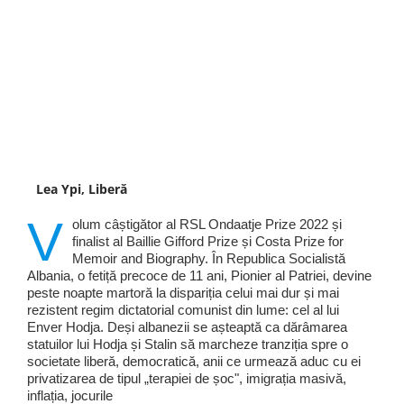
Lea Ypi, Liberă
V
olum câștigător al RSL Ondaatje Prize 2022 și
finalist al Baillie Gifford Prize și Costa Prize for
Memoir and Biography. În Republica Socialistă
Albania, o fetiță precoce de 11 ani, Pionier al Patriei, devine
peste noapte martoră la dispariția celui mai dur și mai
rezistent regim dictatorial comunist din lume: cel al lui
Enver Hodja. Deși albanezii se așteaptă ca dărâmarea
statuilor lui Hodja și Stalin să marcheze tranziția spre o
societate liberă, democratică, anii ce urmează aduc cu ei
privatizarea de tipul „terapiei de șoc", imigrația masivă,
inflația, jocurile