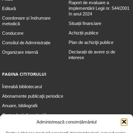
Raport de evaluare a
implementării Legii nr. 544/2001
Editură
în anul 2024
Coordonare și îndrumare
Situații financiare
metodică
Achiziții publice
Conducere
Plan de achiziţii publice
Consiliul de Administrație
Declarații de avere și de
Organizare internă
interese
PAGINA CITITORULUI
Întreabă bibliotecarul
Abonamente publicaţii periodice
Anuare, bibliografii
Cartea lunii din colecțiile
speciale
Administrează consimțământul
Informații pentru copii