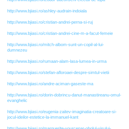
http://www.bjiasi.ro/ashley-audrain-indoiala
http://www.bjiasi.ro/cristian-andrei-perna-si-ruj
http://www.bjiasi.ro/cristian-andrei-cine-m-a-facut-femeie
http://www.bjiasi.ro/mitch-albom-sunt-un-copil-al-lui-
dumnezeu
http://www.bjiasi.ro/rumaan-alam-lasa-lumea-in-urma
http://www.bjiasi.ro/stefan-afloroaei-despre-simtul-vietii
http://www.bjiasi.ro/andre-aciman-gaseste-ma
http://www.bjiasi.ro/dorin-dobrincu-danut-manastireanu-omul-
evanghelic
http://www.bjiasi.ro/eugenia-zaitev-imaginatia-creatoare-si-
jocul-ideilor-estetice-la-immanuel-kant
http://www.bjiasi.ro/marguerite-yourcenar-obolul-visului-