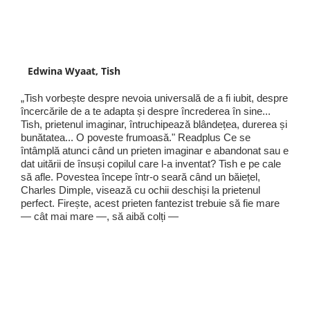
Edwina Wyaat, Tish
„Tish vorbește despre nevoia universală de a fi iubit, despre
încercările de a te adapta și despre încrederea în sine...
Tish, prietenul imaginar, întruchipează blândețea, durerea și
bunătatea... O poveste frumoasă." Readplus Ce se
întâmplă atunci când un prieten imaginar e abandonat sau e
dat uitării de însuși copilul care l-a inventat? Tish e pe cale
să afle. Povestea începe într-o seară când un băiețel,
Charles Dimple, visează cu ochii deschiși la prietenul
perfect. Firește, acest prieten fantezist trebuie să fie mare
— cât mai mare —, să aibă colți —