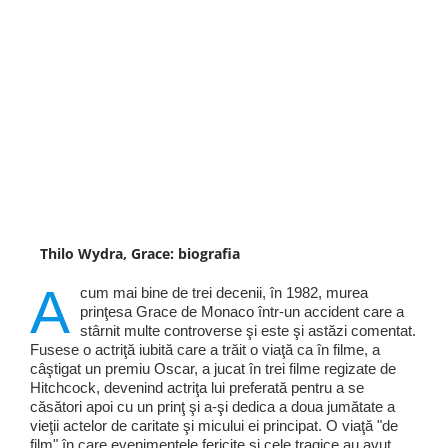
Thilo Wydra, Grace: biografia
A
cum mai bine de trei decenii, în 1982, murea
prinţesa Grace de Monaco într-un accident care a
stârnit multe controverse şi este şi astăzi comentat.
Fusese o actriţă iubită care a trăit o viaţă ca în filme, a
câştigat un premiu Oscar, a jucat în trei filme regizate de
Hitchcock, devenind actriţa lui preferată pentru a se
căsători apoi cu un prinţ şi a-şi dedica a doua jumătate a
vieţii actelor de caritate şi micului ei principat. O viaţă "de
film" în care evenimentele fericite şi cele tragice au avut