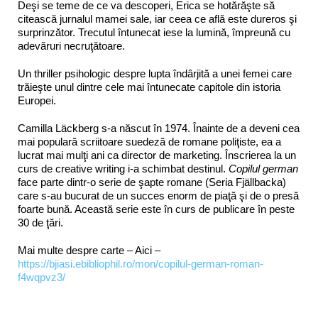
Deşi se teme de ce va descoperi, Erica se hotărăşte să
citească jurnalul mamei sale, iar ceea ce află este dureros şi
surprinzător. Trecutul întunecat iese la lumină, împreună cu
adevăruri necruţătoare.
Un thriller psihologic despre lupta îndârjită a unei femei care
trăieşte unul dintre cele mai întunecate capitole din istoria
Europei.
Camilla Läckberg s-a născut în 1974. Înainte de a deveni cea
mai populară scriitoare suedeză de romane poliţiste, ea a
lucrat mai mulţi ani ca director de marketing. Înscrierea la un
curs de creative writing i-a schimbat destinul.
Copilul german
face parte dintr-o serie de şapte romane (Seria Fjällbacka)
care s-au bucurat de un succes enorm de piaţă şi de o presă
foarte bună. Această serie este în curs de publicare în peste
30 de ţări.
Mai multe despre carte – Aici –
https://bjiasi.ebibliophil.ro/mon/copilul-german-roman-
f4wqpvz3/