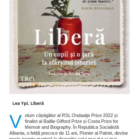
Lea Ypi, Liberă
V
olum câștigător al RSL Ondaatje Prize 2022 și
finalist al Baillie Gifford Prize și Costa Prize for
Memoir and Biography. În Republica Socialistă
Albania, o fetiță precoce de 11 ani, Pionier al Patriei, devine
peste noapte martoră la dispariția celui mai dur și mai