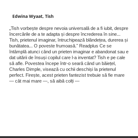
Edwina Wyaat, Tish
„Tish vorbește despre nevoia universală de a fi iubit, despre
încercările de a te adapta și despre încrederea în sine...
Tish, prietenul imaginar, întruchipează blândețea, durerea și
bunătatea... O poveste frumoasă." Readplus Ce se
întâmplă atunci când un prieten imaginar e abandonat sau e
dat uitării de însuși copilul care l-a inventat? Tish e pe cale
să afle. Povestea începe într-o seară când un băiețel,
Charles Dimple, visează cu ochii deschiși la prietenul
perfect. Firește, acest prieten fantezist trebuie să fie mare
— cât mai mare —, să aibă colți —