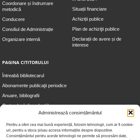
Coordonare și îndrumare
Situații financiare
metodică
Achiziții publice
Conducere
Plan de achiziţii publice
Consiliul de Administrație
Declarații de avere și de
Organizare internă
interese
PAGINA CITITORULUI
Întreabă bibliotecarul
Abonamente publicaţii periodice
Anuare, bibliografii
Cartea lunii din colecțiile
speciale
Administrează consimțământul
Informații pentru copii
Pentru a oferi cea mai bună experiență, folosim tehnologii, cum ar fi cookie-
uri, pentru a stoca și/sau accesa informațiile despre dispozitive.
Informații pentru adolescenți
Consimțământul pentru aceste tehnologii ne permite să procesăm date,