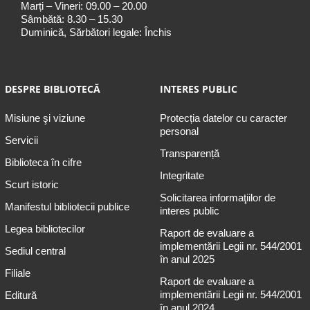
Marți – Vineri: 09.00 – 20.00
Sâmbătă: 8.30 – 15.30
Duminică, Sărbători legale: Închis
DESPRE BIBLIOTECĂ
INTERES PUBLIC
Misiune şi viziune
Protecția datelor cu caracter
personal
Servicii
Transparență
Biblioteca în cifre
Integritate
Scurt istoric
Solicitarea informaţiilor de
Manifestul bibliotecii publice
interes public
Legea bibliotecilor
Raport de evaluare a
implementării Legii nr. 544/2001
Sediul central
în anul 2025
Filiale
Raport de evaluare a
implementării Legii nr. 544/2001
Editură
în anul 2024