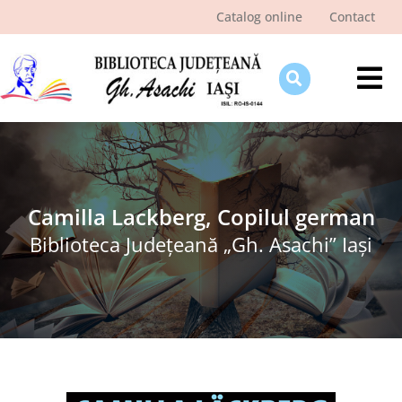
Skip
Catalog online
Contact
to
content
Tog
Nav
Despre bibliotecă
Pagina cititorului
Ştiri şi evenimente
Camilla Lackberg, Copilul german
Biblioteca Judeţeană „Gh. Asachi” Iaşi
Programe şi proiecte
Interes public