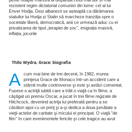
rezistent regim dictatorial comunist din lume: cel al lui
Enver Hodja. Deși albanezii se așteaptă ca dărâmarea
statuilor lui Hodja și Stalin să marcheze tranziția spre o
societate liberă, democratică, anii ce urmează aduc cu ei
privatizarea de tipul „terapiei de șoc", imigrația masivă,
inflația, jocurile
Thilo Wydra, Grace: biografia
A
cum mai bine de trei decenii, în 1982, murea
prinţesa Grace de Monaco într-un accident care a
stârnit multe controverse şi este şi astăzi comentat.
Fusese o actriţă iubită care a trăit o viaţă ca în filme, a
câştigat un premiu Oscar, a jucat în trei filme regizate de
Hitchcock, devenind actriţa lui preferată pentru a se
căsători apoi cu un prinţ şi a-şi dedica a doua jumătate a
vieţii actelor de caritate şi micului ei principat. O viaţă "de
film" în care evenimentele fericite şi cele tragice au avut