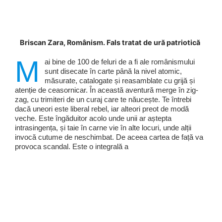
Briscan Zara, Românism. Fals tratat de ură patriotică
M
ai bine de 100 de feluri de a fi ale românismului
sunt disecate în carte până la nivel atomic,
măsurate, catalogate și reasamblate cu grijă și
atenție de ceasornicar. În această aventură merge în zig-
zag, cu trimiteri de un curaj care te năucește. Te întrebi
dacă uneori este liberal rebel, iar alteori preot de modă
veche. Este îngăduitor acolo unde unii ar aștepta
intrasingența, și taie în carne vie în alte locuri, unde alții
invocă cutume de neschimbat. De aceea cartea de față va
provoca scandal. Este o integrală a