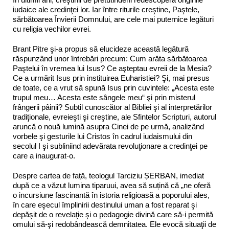
iudaice ale credinţei lor. Iar între riturile creştine, Paştele,
sărbătoarea Învierii Domnului, are cele mai puternice legături
cu religia vechilor evrei.
Brant Pitre şi-a propus să elucideze această legătură
răspunzând unor întrebări precum: Cum arăta sărbătoarea
Paştelui în vremea lui Isus? Ce aşteptau evreii de la Mesia?
Ce a urmărit Isus prin instituirea Euharistiei? Şi, mai presus
de toate, ce a vrut să spună Isus prin cuvintele: „Acesta este
trupul meu… Acesta este sângele meu“ şi prin misterul
frângerii pâinii? Subtil cunoscător al Bibliei şi al interpretărilor
tradiţionale, evreieşti şi creştine, ale Sfintelor Scripturi, autorul
aruncă o nouă lumină asupra Cinei de pe urmă, analizând
vorbele şi gesturile lui Cristos în cadrul iudaismului din
secolul I şi subliniind adevărata revoluţionare a credinţei pe
care a inaugurat-o.
Despre cartea de față, teologul Tarciziu ȘERBAN, imediat
după ce a văzut lumina tiparuui, avea să suțină că „ne oferă
o incursiune fascinantă în istoria religioasă a poporului ales,
în care eşecul împlinirii destinului uman a fost reparat şi
depăşit de o revelaţie şi o pedagogie divină care să-i permită
omului să-şi redobândească demnitatea. Ele evocă situaţii de