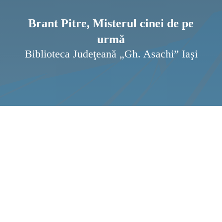
Pagi
Ştir
Brant Pitre, Misterul cinei de pe
urmă
Prog
Biblioteca Judeţeană „Gh. Asachi” Iaşi
Inte