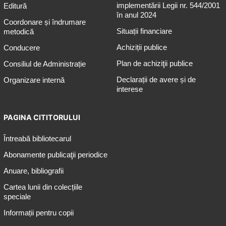
implementării Legii nr. 544/2001
Editură
în anul 2024
Coordonare și îndrumare
Situații financiare
metodică
Achiziții publice
Conducere
Plan de achiziţii publice
Consiliul de Administrație
Declarații de avere și de
Organizare internă
interese
PAGINA CITITORULUI
Întreabă bibliotecarul
Abonamente publicaţii periodice
Anuare, bibliografii
Cartea lunii din colecțiile
speciale
Informații pentru copii