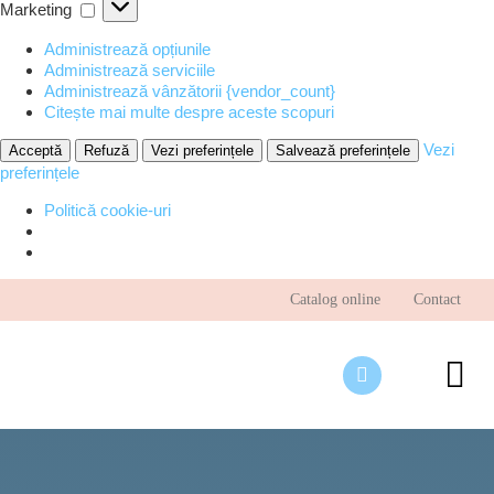
Marketing
Marketing
Administrează opțiunile
Administrează serviciile
Administrează vânzătorii {vendor_count}
Citește mai multe despre aceste scopuri
Vezi
Acceptă
Refuză
Vezi preferințele
Salvează preferințele
preferințele
Politică cookie-uri
Skip
Catalog online
Contact
to
content
To
Nav
Desp