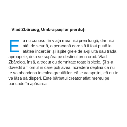
Vlad Zbârciog, Umbra pașilor pierduți
E
u nu cunosc, în viaţa mea nici prea lungă, dar nici
atât de scurtă, o persoană care să fi fost pusă la
atâtea încercări şi ispite grele de a-şi uita sau trăda
aproapele, de a se supăra pe destinul prea crud. Vlad
Zbârciog, însă, a trecut cu demnitate toate ispitele. Şi s-a
dovedit a fi omul în care poţi avea încredere deplină că nu
te va abandona în calea greutăţilor, că te va sprijini, că nu te
va lăsa să disperi. Este bărbatul creator aflat mereu pe
baricade în apărarea