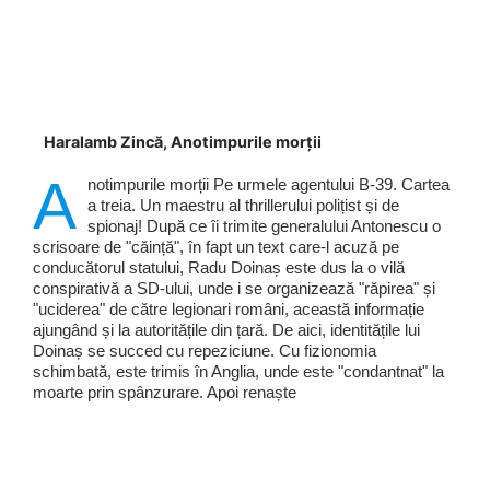
Haralamb Zincă, Anotimpurile morții
A
notimpurile morții Pe urmele agentului B-39. Cartea
a treia. Un maestru al thrillerului polițist și de
spionaj! După ce îi trimite generalului Antonescu o
scrisoare de "căință", în fapt un text care-l acuză pe
conducătorul statului, Radu Doinaș este dus la o vilă
conspirativă a SD-ului, unde i se organizează "răpirea" și
"uciderea" de către legionari români, această informație
ajungând și la autoritățile din țară. De aici, identitățile lui
Doinaș se succed cu repeziciune. Cu fizionomia
schimbată, este trimis în Anglia, unde este "condantnat" la
moarte prin spânzurare. Apoi renaște