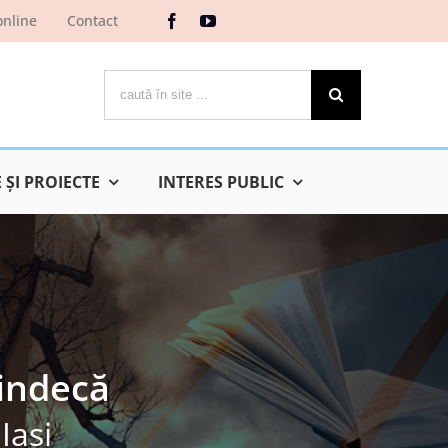
online
Contact
Cautare...
ŞI PROIECTE
INTERES PUBLIC
vindecă
Iaşi