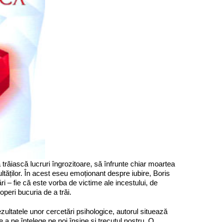
răiască lucruri îngrozitoare, să înfrunte chiar moartea
cultăților. În acest eseu emoționant despre iubire, Boris
ri – fie că este vorba de victime ale incestului, de
operi bucuria de a trăi.
ezultatele unor cercetări psihologice, autorul situează
 a ne înțelege pe noi înșine și trecutul nostru. O