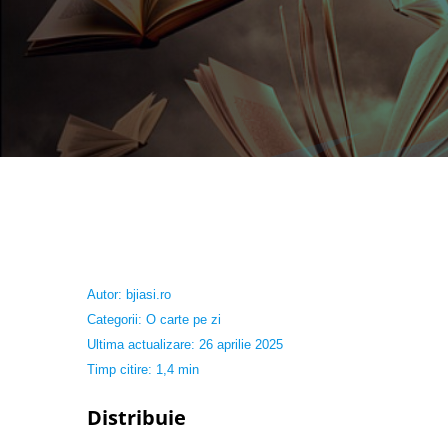
Autor:
bjiasi.ro
Categorii:
O carte pe zi
Ultima actualizare: 26 aprilie 2025
Timp citire: 1,4 min
Distribuie