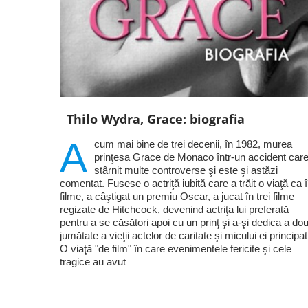
Thilo Wydra, Grace: biografia
A
cum mai bine de trei decenii, în 1982, murea
prinţesa Grace de Monaco într-un accident care
stârnit multe controverse şi este şi astăzi
comentat. Fusese o actriţă iubită care a trăit o viaţă ca 
filme, a câştigat un premiu Oscar, a jucat în trei filme
regizate de Hitchcock, devenind actriţa lui preferată
pentru a se căsători apoi cu un prinţ şi a-şi dedica a do
jumătate a vieţii actelor de caritate şi micului ei principat
O viaţă "de film" în care evenimentele fericite şi cele
tragice au avut