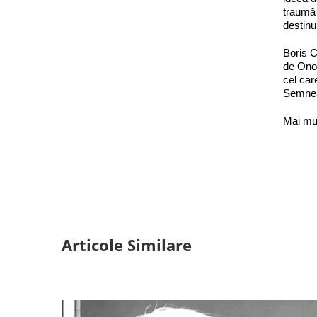
traumă 
destinu
Boris C
de Ono
cel car
Semnea
Mai mu
Articole Similare