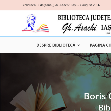
Skip
Biblioteca Judeţeană „Gh. Asachi” Iaşi - 7 august 2026
to
content
DESPRE BIBLIOTECĂ
PAGINA CI
Boris 
Bib