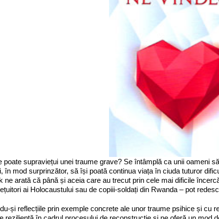
poate supraviețui unei traume grave? Se întâmplă ca unii oameni să t
și, în mod surprinzător, să își poată continua viața în ciuda tuturor difi
k ne arată că până și aceia care au trecut prin cele mai dificile încercă
ețuitori ai Holocaustului sau de copiii-soldați din Rwanda – pot redesc
ndu-și reflecțiile prin exemple concrete ale unor traume psihice și cu r
e reziliență în cadrul procesului de reconstrucție și ne oferă un mod de