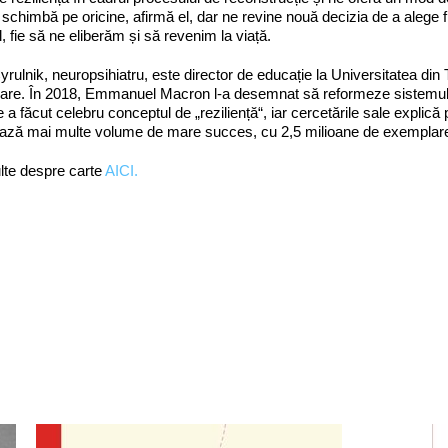
schimbă pe oricine, afirmă el, dar ne revine nouă decizia de a alege
l, fie să ne eliberăm și să revenim la viață.
yrulnik, neuropsihiatru, este director de educație la Universitatea din 
are. În 2018, Emmanuel Macron l-a desemnat să reformeze sistemul e
e a făcut celebru conceptul de „reziliență“, iar cercetările sale expli
ză mai multe volume de mare succes, cu 2,5 milioane de exemplare 
lte despre carte
AICI.