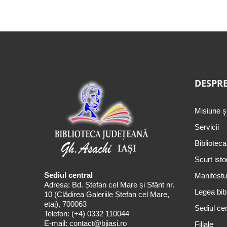
DESPRE
Misiune ş
Servicii
Biblioteca
Scurt isto
Sediul central
Manifestul
Adresa: Bd. Ștefan cel Mare și Sfânt nr.
Legea bibl
10 (Clădirea Galeriile Ștefan cel Mare,
etaj), 700063
Sediul cen
Telefon:
(+4) 0332 110044
E-mail:
contact@bjiasi.ro
Filiale