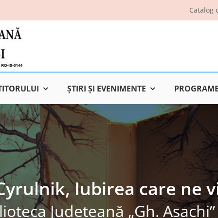
Catalog 
TITORULUI
ŞTIRI ŞI EVENIMENTE
PROGRAME 
Cyrulnik, Iubirea care ne 
lioteca Judeţeană „Gh. Asachi” 