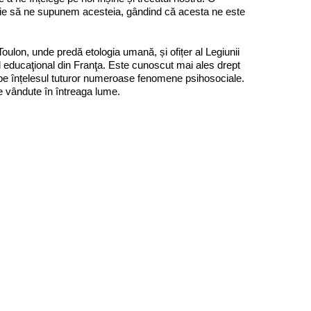
 fie să ne supunem acesteia, gândind că acesta ne este
Toulon, unde predă etologia umană, și ofițer al Legiunii
ducaţional din Franţa. Este cunoscut mai ales drept
că pe înțelesul tuturor numeroase fenomene psihosociale.
vândute în întreaga lume.