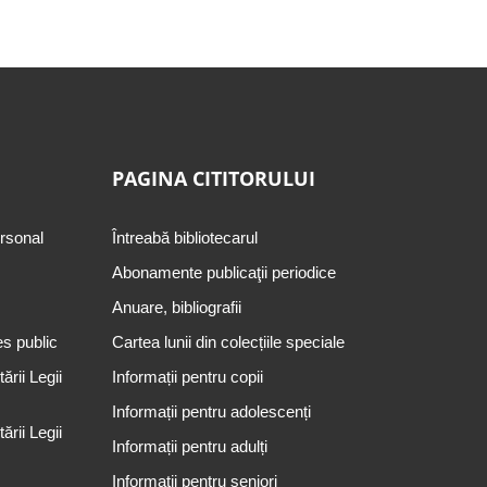
PAGINA CITITORULUI
ersonal
Întreabă bibliotecarul
Abonamente publicaţii periodice
Anuare, bibliografii
es public
Cartea lunii din colecțiile speciale
rii Legii
Informații pentru copii
Informații pentru adolescenți
rii Legii
Informații pentru adulți
Informații pentru seniori