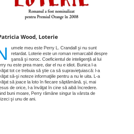
Patricia Wood, Loterie
N
umele meu este Perry L. Crandall şi nu sunt
retardat. Loterie este un roman remarcabil despre
şansă şi noroc. Coeficientul de inteligenţă al lui
rry nu este prea mare, dar el nu e idiot. Bunica l-a
văţat tot ce trebuia să ştie ca să supravieţuiască: l-a
văţat să-şi noteze informaţiile pentru a nu le uita. L-a
văţat să joace la loto în fiecare săptămână. şi, mai
esus de orice, l-a învăţat în cine să aibă încredere.
nd buni moare, Perry rămâne singur la vârsta de
eizeci şi unu de ani.