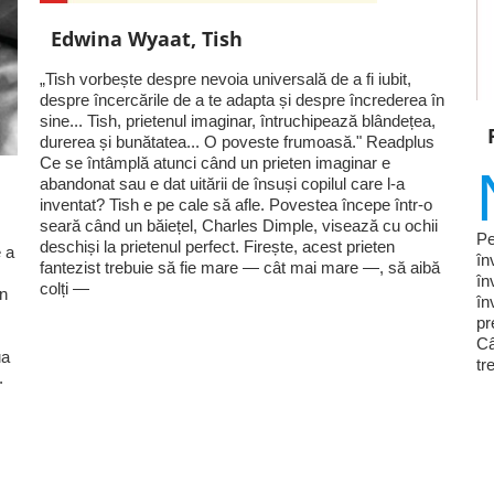
Edwina Wyaat, Tish
„Tish vorbește despre nevoia universală de a fi iubit,
despre încercările de a te adapta și despre încrederea în
sine... Tish, prietenul imaginar, întruchipează blândețea,
durerea și bunătatea... O poveste frumoasă." Readplus
Ce se întâmplă atunci când un prieten imaginar e
abandonat sau e dat uitării de însuși copilul care l-a
inventat? Tish e pe cale să afle. Povestea începe într-o
seară când un băiețel, Charles Dimple, visează cu ochii
Pe
deschiși la prietenul perfect. Firește, acest prieten
 a
în
fantezist trebuie să fie mare — cât mai mare —, să aibă
în
colți —
în
în
pr
Câ
ua
tr
.