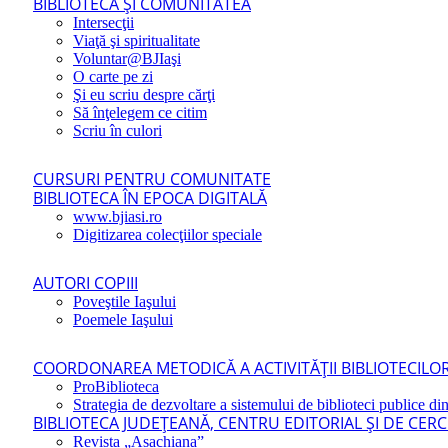
BIBLIOTECA ŞI COMUNITATEA
Intersecţii
Viaţă şi spiritualitate
Voluntar@BJIaşi
O carte pe zi
Şi eu scriu despre cărţi
Să înţelegem ce citim
Scriu în culori
CURSURI PENTRU COMUNITATE
BIBLIOTECA ÎN EPOCA DIGITALĂ
www.bjiasi.ro
Digitizarea colecţiilor speciale
AUTORI COPIII
Poveştile Iaşului
Poemele Iaşului
COORDONAREA METODICĂ A ACTIVITĂŢII BIBLIOTECILOR
ProBiblioteca
Strategia de dezvoltare a sistemului de biblioteci publice din
BIBLIOTECA JUDEŢEANĂ, CENTRU EDITORIAL ŞI DE CER
Revista „Asachiana”