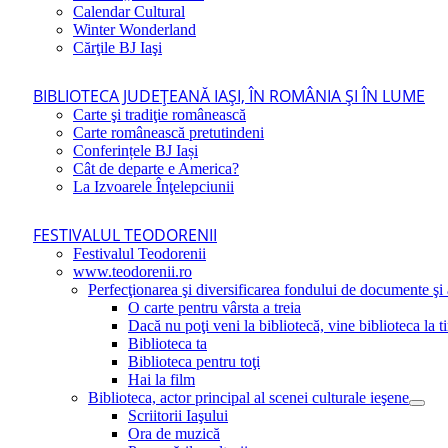
Calendar Cultural
Winter Wonderland
Cărţile BJ Iaşi
BIBLIOTECA JUDEŢEANĂ IAŞI, ÎN ROMÂNIA ŞI ÎN LUME
Carte şi tradiţie românească
Carte românească pretutindeni
Conferințele BJ Iași
Cât de departe e America?
La Izvoarele Înţelepciunii
FESTIVALUL TEODORENII
Festivalul Teodorenii
www.teodorenii.ro
Perfecţionarea şi diversificarea fondului de documente şi a
O carte pentru vârsta a treia
Dacă nu poţi veni la bibliotecă, vine biblioteca la t
Biblioteca ta
Biblioteca pentru toţi
Hai la film
Biblioteca, actor principal al scenei culturale ieşene
Scriitorii Iaşului
Ora de muzică