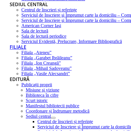
SEDIUL CENTRAL
Centrul de înscrieri și referințe
Serviciul de Inscriere şi Împrumut carte la domiciliu – Com
Serviciul de Inscriere şi Împrumut carte la domiciliu – Co
American Corner Iaşi
Sala de lectură
Sala de lectură periodice
Serviciul Evidenţă, Prelucrare, Informare Bibliografică
FILIALE
Filiala „Ateneu”
Filiala „Garabet Ibrăileanu”
Filiala „Ion Creangă”
Filiala „Mihail Sadoveanu”
Filiala „Vasile Alecsandri”
EDITURĂ
Publicații proprii
Misiune şi viziune
Biblioteca în cifre
Scurt istoric
Manifestul bibliotecii publice
Coordonare și îndrumare metodică
Sediul central
Centrul de înscrieri și referințe
Serviciul de Inscriere şi Împrumut carte la domici