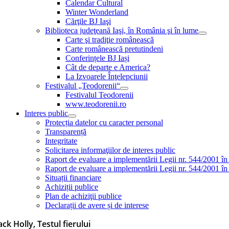
Calendar Cultural
Winter Wonderland
Cărţile BJ Iaşi
Biblioteca judeţeană Iaşi, în România şi în lume
Carte şi tradiţie românească
Carte românească pretutindeni
Conferințele BJ Iași
Cât de departe e America?
La Izvoarele Înţelepciunii
Festivalul „Teodorenii“
Festivalul Teodorenii
www.teodorenii.ro
Interes public
Protecția datelor cu caracter personal
Transparență
Integritate
Solicitarea informaţiilor de interes public
Raport de evaluare a implementării Legii nr. 544/2001 în
Raport de evaluare a implementării Legii nr. 544/2001 în
Situații financiare
Achiziții publice
Plan de achiziţii publice
Declarații de avere și de interese
ack Holly, Testul fierului