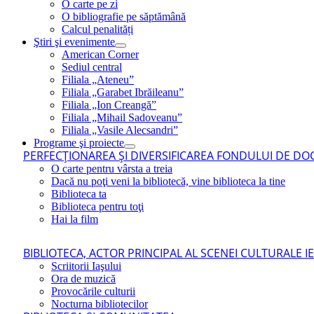
O carte pe zi
O bibliografie pe săptămână
Calcul penalități
Ştiri şi evenimente
American Corner
Sediul central
Filiala „Ateneu”
Filiala „Garabet Ibrăileanu”
Filiala „Ion Creangă”
Filiala „Mihail Sadoveanu”
Filiala „Vasile Alecsandri”
Programe şi proiecte
PERFECŢIONAREA ŞI DIVERSIFICAREA FONDULUI DE DOC
O carte pentru vârsta a treia
Dacă nu poţi veni la bibliotecă, vine biblioteca la tine
Biblioteca ta
Biblioteca pentru toţi
Hai la film
BIBLIOTECA, ACTOR PRINCIPAL AL SCENEI CULTURALE I
Scriitorii Iaşului
Ora de muzică
Provocările culturii
Nocturna bibliotecilor