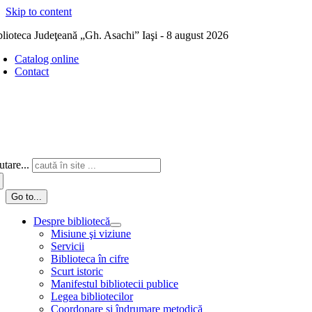
Skip to content
blioteca Judeţeană „Gh. Asachi” Iaşi - 8 august 2026
Catalog online
Contact
tare...
Go to...
Despre bibliotecă
Misiune şi viziune
Servicii
Biblioteca în cifre
Scurt istoric
Manifestul bibliotecii publice
Legea bibliotecilor
Coordonare și îndrumare metodică