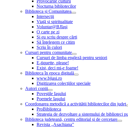
Provocările culturii
Nocturna bibliotecilor
Biblioteca și Comunitatea
Intersecţii
Viaţă şi spiritualitate
Voluntar@BJIaşi
O carte pe zi
Şi eu scriu despre cărţi
Să înţelegem ce citim
Scriu în culori
Cursuri pentru comunitate
Cursuri de limba engleză pentru seniori
E-tiquette, please!
Exist, deci mi-e foame!
Biblioteca în epoca digitală
www.bjiasi.ro
Digitizarea colecţiilor speciale
Autori copiii
Poveştile Iaşului
Poemele Iaşului
Coordonarea metodică a activităţii bibliotecilor din judeţ
ProBiblioteca
Strategia de dezvoltare a sistemului de biblioteci pu
Biblioteca judeţeană, centru editorial şi de cercetare
Revista „Asachiana”