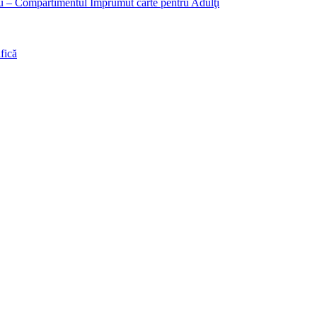
liu – Compartimentul Împrumut carte pentru Adulţi
fică