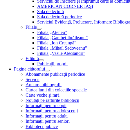
Serviciul de Inscriere şi Împrumut carte la domici
AMERICAN CORNER IAŞI
Sala de lectură
Sala de lectură periodice
Serviciul Evidenţă, Prelucrare, Informare Bibliogra
Filiale
Filiala „Ateneu”
Filiala „Garabet Ibrăileanu”
Filiala „Ion Creangă”
Filiala „Mihail Sadoveanu”
Filiala „Vasile Alecsandri”
Editură
Publicații proprii
Pagina cititorului
Abonamente publicaţii periodice
Servicii
Anuare, bibliografii
Cartea lunii din colecțiile speciale
Carte veche și rară
Noutăţi pe rafturile bibliotecii
Informații pentru copii
Informații pentru adolescenți
Informații pentru adulți
Informații pentru seniori
Biblioteci publice