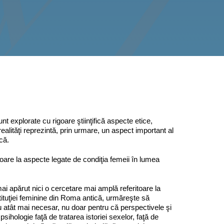
t explorate cu rigoare ştiinţifică aspecte etice,
 realităţi reprezintă, prin urmare, un aspect important al
ică.
are la aspecte legate de condiţia femeii în lumea
i apărut nici o cercetare mai amplă referitoare la
stituţiei feminine din Roma antică, urmăreşte să
u atât mai necesar, nu doar pentru că perspectivele şi
 psihologie faţă de tratarea istoriei sexelor, faţă de