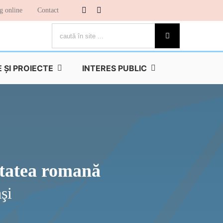
g online
Contact
Cautare...
ŞI PROIECTE
INTERES PUBLIC
itatea romană
şi