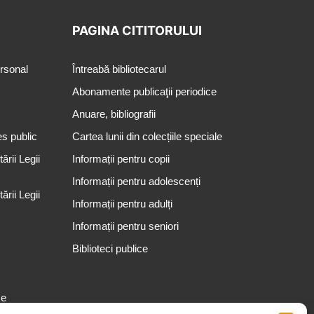
PAGINA CITITORULUI
ersonal
Întreabă bibliotecarul
Abonamente publicaţii periodice
Anuare, bibliografii
es public
Cartea lunii din colecțiile speciale
rii Legii
Informații pentru copii
Informații pentru adolescenți
rii Legii
Informații pentru adulți
Informații pentru seniori
Biblioteci publice
se