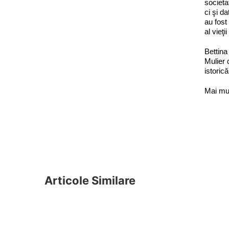
societa
ci şi d
au fost
al vieţ
Bettina
Mulier 
istoric
Mai mul
Articole Similare