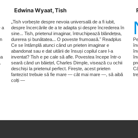
Edwina Wyaat, Tish
„Tish vorbește despre nevoia universală de a fi iubit,
 a
despre încercările de a te adapta și despre încrederea în
sine... Tish, prietenul imaginar, întruchipează blândețea,
în
durerea și bunătatea... O poveste frumoasă." Readplus
Pe
Ce se întâmplă atunci când un prieten imaginar e
în
abandonat sau e dat uitării de însuși copilul care l-a
în
ua
inventat? Tish e pe cale să afle. Povestea începe într-o
în
.
seară când un băiețel, Charles Dimple, visează cu ochii
pr
deschiși la prietenul perfect. Firește, acest prieten
Câ
fantezist trebuie să fie mare — cât mai mare —, să aibă
tr
colți —