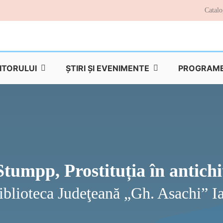
Catalo
TITORULUI
ŞTIRI ŞI EVENIMENTE
PROGRAME 
Stumpp, Prostituția în antich
iblioteca Judeţeană „Gh. Asachi” Ia