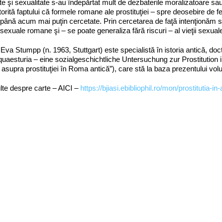
te şi sexualitate s-au îndepărtat mult de dezbaterile moralizatoare sau 
atorită faptului că formele romane ale prostituţiei – spre deosebire de
 până acum mai puţin cercetate. Prin cercetarea de faţă intenţionăm să
ii sexuale romane şi – se poate generaliza fără riscuri – al vieţii sexuale
 Eva Stumpp (n. 1963, Stuttgart) este specialistă în istoria antică, docto
quaesturia – eine sozialgeschichtliche Untersuchung zur Prostitution 
ă asupra prostituţiei în Roma antică”), care stă la baza prezentului vo
te despre carte – AICI –
https://bjiasi.ebibliophil.ro/mon/prostitutia-i