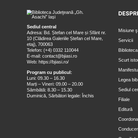
DESPR
Sediul central
Misiune ş
Adresa: Bd. Ștefan cel Mare și Sfânt nr.
10 (Clădirea Galeriile Ștefan cel Mare,
Servicii
etaj), 700063
Telefon:
(+4) 0332 110044
Biblioteca
E-mail:
contact@bjiasi.ro
Scurt isto
Web:
https://bjiasi.ro/
Manifestul
Program cu publicul:
Luni: 09.30 – 16.30
Legea bibl
Marți – Vineri: 09.00 – 20.00
Sediul cen
Sâmbătă: 8.30 – 15.30
Duminică, Sărbători legale: Închis
Filiale
Editură
Coordona
Conduce