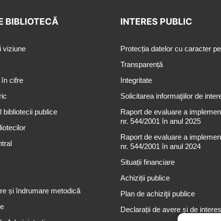
E BIBLIOTECĂ
INTERES PUBLIC
i viziune
Protecția datelor cu caracter p
Transparență
 în cifre
Integritate
ric
Solicitarea informaţiilor de inter
 bibliotecii publice
Raport de evaluare a implementă
nr. 544/2001 în anul 2025
iotecilor
Raport de evaluare a implementă
tral
nr. 544/2001 în anul 2024
Situații financiare
Achiziții publice
re și îndrumare metodică
Plan de achiziţii publice
re
Declarații de avere și de intere