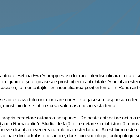
autoarei Bettina Eva Stumpp este o lucrare interdisciplinară în care sun
ce, juridice şi religioase ale prostituţiei în antichitate. Studiul acestei
 sociale şi a mentalităţilor prin identificarea poziţiei femeii în Roma ant
se adresează tuturor celor care doresc să găsescă răspunsuri referito
 constituindu-se într-o sursă valoroasă pe această temă.
propria cercetare autoarea ne spune: „De peste optzeci de ani n-a ma
uţia din Roma antică. Studiul de faţă, o cercetare social-istorică a pro
oneze discuţia în vederea umplerii acestei lacune. Acest lucru este c
e actuale din cadrul istoriei antice, dar şi din sociologie, antropologie şi