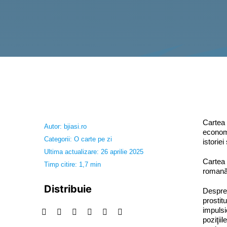
Cartea 
Autor:
bjiasi.ro
economi
Categorii:
O carte pe zi
istoriei
Ultima actualizare: 26 aprilie 2025
Cartea 
Timp citire: 1,7 min
romană,
Distribuie
Despre 
prostit
impulsi
poziţiil