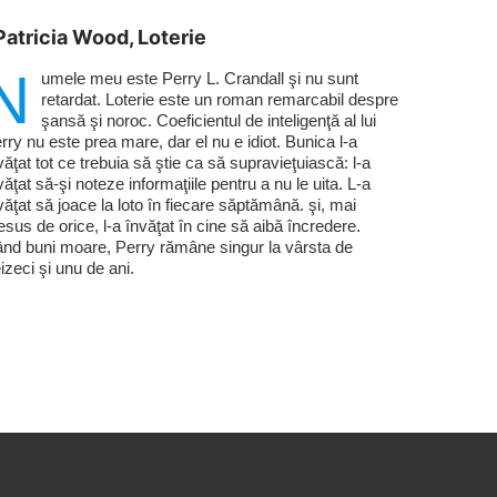
Patricia Wood, Loterie
N
umele meu este Perry L. Crandall şi nu sunt
retardat. Loterie este un roman remarcabil despre
şansă şi noroc. Coeficientul de inteligenţă al lui
rry nu este prea mare, dar el nu e idiot. Bunica l-a
văţat tot ce trebuia să ştie ca să supravieţuiască: l-a
văţat să-şi noteze informaţiile pentru a nu le uita. L-a
văţat să joace la loto în fiecare săptămână. şi, mai
esus de orice, l-a învăţat în cine să aibă încredere.
nd buni moare, Perry rămâne singur la vârsta de
eizeci şi unu de ani.