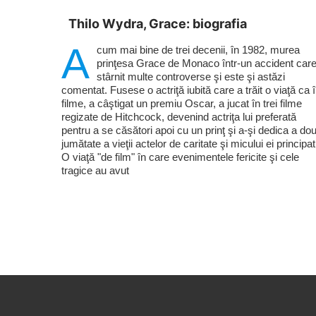
Thilo Wydra, Grace: biografia
A
cum mai bine de trei decenii, în 1982, murea
prinţesa Grace de Monaco într-un accident care
stârnit multe controverse şi este şi astăzi
comentat. Fusese o actriţă iubită care a trăit o viaţă ca 
filme, a câştigat un premiu Oscar, a jucat în trei filme
regizate de Hitchcock, devenind actriţa lui preferată
pentru a se căsători apoi cu un prinţ şi a-şi dedica a do
jumătate a vieţii actelor de caritate şi micului ei principat
O viaţă "de film" în care evenimentele fericite şi cele
tragice au avut