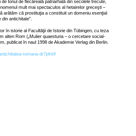
de tonul de flecăreală patriarhală din secolele trecute,
 fenomenul mult mai spectaculos al hetairelor greceşti –
 arătăm că prostituţia a constituit un domeniu esenţial
 din antichitate”.
r în istorie al Facultăţii de Istorie din Tübingen, cu teza
im alten Rom („Mulier quaesturia – o cercetare social-
lum, publicat în naul 1998 de Akademie Verlag din Berlin.
n-antichitatea-romana-dr7pfnrf/