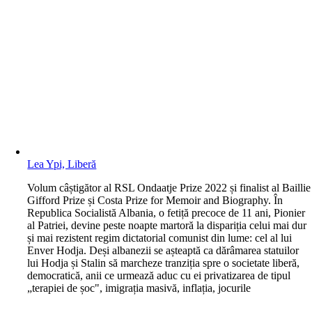
Lea Ypi, Liberă
V
olum câștigător al RSL Ondaatje Prize 2022 și finalist al Baillie
Gifford Prize și Costa Prize for Memoir and Biography. În
Republica Socialistă Albania, o fetiță precoce de 11 ani, Pionier
al Patriei, devine peste noapte martoră la dispariția celui mai dur
și mai rezistent regim dictatorial comunist din lume: cel al lui
Enver Hodja. Deși albanezii se așteaptă ca dărâmarea statuilor
lui Hodja și Stalin să marcheze tranziția spre o societate liberă,
democratică, anii ce urmează aduc cu ei privatizarea de tipul
„terapiei de șoc", imigrația masivă, inflația, jocurile