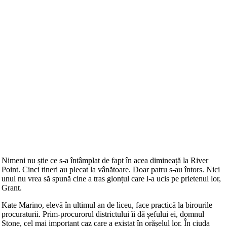
Nimeni nu știe ce s-a întâmplat de fapt în acea dimineață la River
Point. Cinci tineri au plecat la vânătoare. Doar patru s-au întors. Nici
unul nu vrea să spună cine a tras glonțul care l-a ucis pe prietenul lor,
Grant.
Kate Marino, elevă în ultimul an de liceu, face practică la birourile
procuraturii. Prim-procurorul districtului îi dă șefului ei, domnul
Stone, cel mai important caz care a existat în orășelul lor. În ciuda