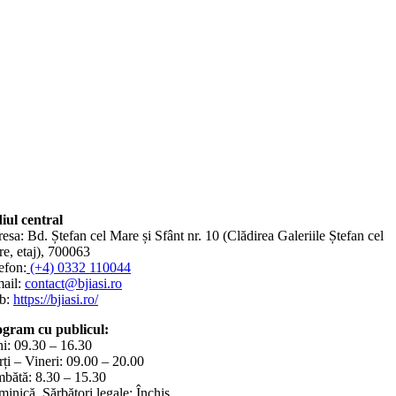
iul central
esa: Bd. Ștefan cel Mare și Sfânt nr. 10 (Clădirea Galeriile Ștefan cel
e, etaj), 700063
efon:
(+4) 0332 110044
ail:
contact@bjiasi.ro
b:
https://bjiasi.ro/
gram cu publicul:
i: 09.30 – 16.30
ți – Vineri: 09.00 – 20.00
bătă: 8.30 – 15.30
inică, Sărbători legale: Închis