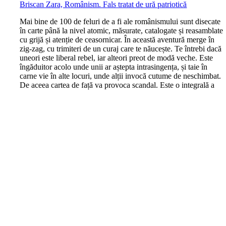
Briscan Zara, Românism. Fals tratat de ură patriotică
M
ai bine de 100 de feluri de a fi ale românismului sunt disecate
în carte până la nivel atomic, măsurate, catalogate și reasamblate
cu grijă și atenție de ceasornicar. În această aventură merge în
zig-zag, cu trimiteri de un curaj care te năucește. Te întrebi dacă
uneori este liberal rebel, iar alteori preot de modă veche. Este
îngăduitor acolo unde unii ar aștepta intrasingența, și taie în
carne vie în alte locuri, unde alții invocă cutume de neschimbat.
De aceea cartea de față va provoca scandal. Este o integrală a