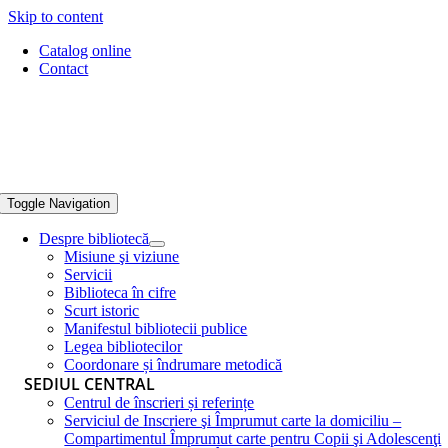
Skip to content
Catalog online
Contact
Toggle Navigation
Despre bibliotecă
Misiune şi viziune
Servicii
Biblioteca în cifre
Scurt istoric
Manifestul bibliotecii publice
Legea bibliotecilor
Coordonare și îndrumare metodică
SEDIUL CENTRAL
Centrul de înscrieri și referințe
Serviciul de Inscriere şi Împrumut carte la domiciliu –
Compartimentul Împrumut carte pentru Copii şi Adolescenţi