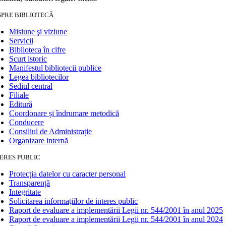
SPRE BIBLIOTECĂ
Misiune şi viziune
Servicii
Biblioteca în cifre
Scurt istoric
Manifestul bibliotecii publice
Legea bibliotecilor
Sediul central
Filiale
Editură
Coordonare și îndrumare metodică
Conducere
Consiliul de Administrație
Organizare internă
ERES PUBLIC
Protecția datelor cu caracter personal
Transparență
Integritate
Solicitarea informaţiilor de interes public
Raport de evaluare a implementării Legii nr. 544/2001 în anul 2025
Raport de evaluare a implementării Legii nr. 544/2001 în anul 2024