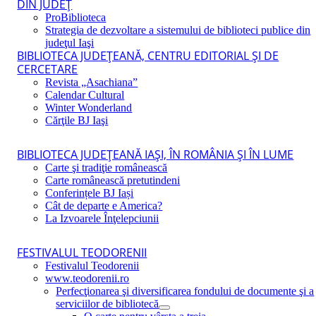
DIN JUDEŢ
ProBiblioteca
Strategia de dezvoltare a sistemului de biblioteci publice din
judeţul Iaşi
BIBLIOTECA JUDEŢEANĂ, CENTRU EDITORIAL ŞI DE
CERCETARE
Revista „Asachiana”
Calendar Cultural
Winter Wonderland
Cărţile BJ Iaşi
BIBLIOTECA JUDEŢEANĂ IAŞI, ÎN ROMÂNIA ŞI ÎN LUME
Carte şi tradiţie românească
Carte românească pretutindeni
Conferințele BJ Iași
Cât de departe e America?
La Izvoarele Înţelepciunii
FESTIVALUL TEODORENII
Festivalul Teodorenii
www.teodorenii.ro
Perfecţionarea şi diversificarea fondului de documente şi a
serviciilor de bibliotecă