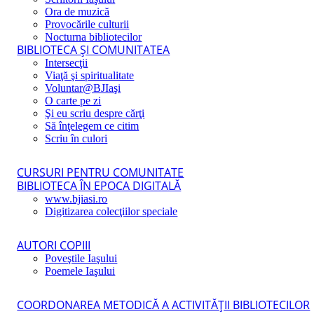
Ora de muzică
Provocările culturii
Nocturna bibliotecilor
BIBLIOTECA ŞI COMUNITATEA
Intersecţii
Viaţă şi spiritualitate
Voluntar@BJIaşi
O carte pe zi
Şi eu scriu despre cărţi
Să înţelegem ce citim
Scriu în culori
CURSURI PENTRU COMUNITATE
BIBLIOTECA ÎN EPOCA DIGITALĂ
www.bjiasi.ro
Digitizarea colecţiilor speciale
AUTORI COPIII
Poveştile Iaşului
Poemele Iaşului
COORDONAREA METODICĂ A ACTIVITĂŢII BIBLIOTECILOR