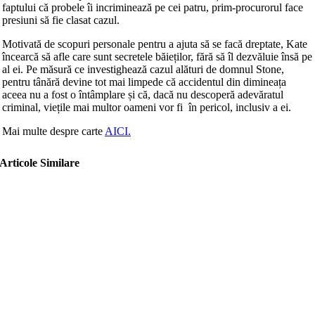
faptului că probele îi incriminează pe cei patru, prim-procurorul face
presiuni să fie clasat cazul.
Motivată de scopuri personale pentru a ajuta să se facă dreptate, Kate
încearcă să afle care sunt secretele băieților, fără să îl dezvăluie însă pe
al ei. Pe măsură ce investighează cazul alături de domnul Stone,
pentru tânără devine tot mai limpede că accidentul din dimineața
aceea nu a fost o întâmplare și că, dacă nu descoperă adevăratul
criminal, viețile mai multor oameni vor fi în pericol, inclusiv a ei.
Mai multe despre carte
AICI.
Articole Similare