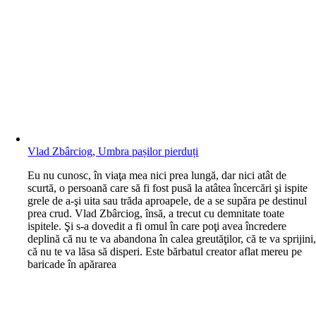
Vlad Zbârciog, Umbra pașilor pierduți
E
u nu cunosc, în viaţa mea nici prea lungă, dar nici atât de
scurtă, o persoană care să fi fost pusă la atâtea încercări şi ispite
grele de a-şi uita sau trăda aproapele, de a se supăra pe destinul
prea crud. Vlad Zbârciog, însă, a trecut cu demnitate toate
ispitele. Şi s-a dovedit a fi omul în care poţi avea încredere
deplină că nu te va abandona în calea greutăţilor, că te va sprijini
că nu te va lăsa să disperi. Este bărbatul creator aflat mereu pe
baricade în apărarea