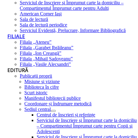
Serviciul de Inscriere şi Împrumut carte la domiciliu –
Compartimentul Împrumut carte pentru Adulţi
American Corner Iaşi
Sala de lectură
Sala de lectură periodice
Serviciul Evidenţă, Prelucrare, Informare Bibliografică
FILIALE
Filiala „Ateneu”
Filiala „Garabet Ibrăileanu”
Filiala „Ion Creangă”
Filiala „Mihail Sadoveanu”
Filiala „Vasile Alecsandri”
EDITURĂ
Publicații proprii
Misiune şi viziune
Biblioteca în cifre
Scurt istoric
Manifestul bibliotecii publice
Coordonare și îndrumare metodică
Sediul central
Centrul de înscrieri și referințe
Serviciul de Inscriere şi Împrumut carte la domiciliu
– Compartimentul Împrumut carte pentru Copii şi
Adolescenţi
Serviciul de Inscriere şi Împrumut carte la domiciliu