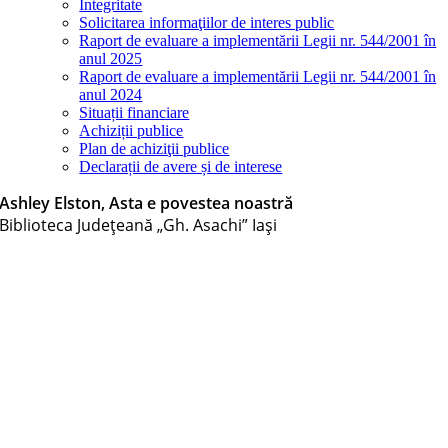
Integritate
Solicitarea informaţiilor de interes public
Raport de evaluare a implementării Legii nr. 544/2001 în
anul 2025
Raport de evaluare a implementării Legii nr. 544/2001 în
anul 2024
Situații financiare
Achiziții publice
Plan de achiziţii publice
Declarații de avere și de interese
Ashley Elston, Asta e povestea noastră
Biblioteca Judeţeană „Gh. Asachi” Iaşi