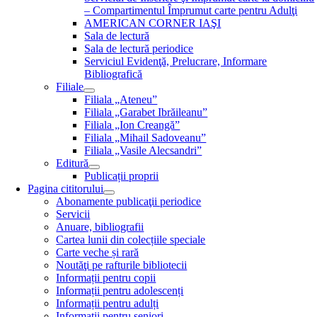
– Compartimentul Împrumut carte pentru Adulţi
AMERICAN CORNER IAŞI
Sala de lectură
Sala de lectură periodice
Serviciul Evidenţă, Prelucrare, Informare
Bibliografică
Filiale
Filiala „Ateneu”
Filiala „Garabet Ibrăileanu”
Filiala „Ion Creangă”
Filiala „Mihail Sadoveanu”
Filiala „Vasile Alecsandri”
Editură
Publicații proprii
Pagina cititorului
Abonamente publicaţii periodice
Servicii
Anuare, bibliografii
Cartea lunii din colecțiile speciale
Carte veche și rară
Noutăţi pe rafturile bibliotecii
Informații pentru copii
Informații pentru adolescenți
Informații pentru adulți
Informații pentru seniori