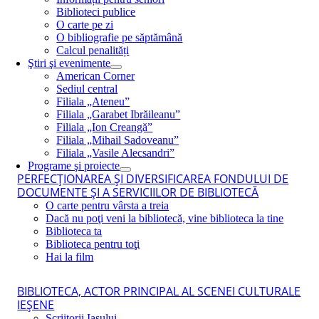
Biblioteci publice
O carte pe zi
O bibliografie pe săptămână
Calcul penalități
Ştiri şi evenimente
American Corner
Sediul central
Filiala „Ateneu”
Filiala „Garabet Ibrăileanu”
Filiala „Ion Creangă”
Filiala „Mihail Sadoveanu”
Filiala „Vasile Alecsandri”
Programe şi proiecte
PERFECŢIONAREA ŞI DIVERSIFICAREA FONDULUI DE
DOCUMENTE ŞI A SERVICIILOR DE BIBLIOTECĂ
O carte pentru vârsta a treia
Dacă nu poţi veni la bibliotecă, vine biblioteca la tine
Biblioteca ta
Biblioteca pentru toţi
Hai la film
BIBLIOTECA, ACTOR PRINCIPAL AL SCENEI CULTURALE
IEŞENE
Scriitorii Iaşului