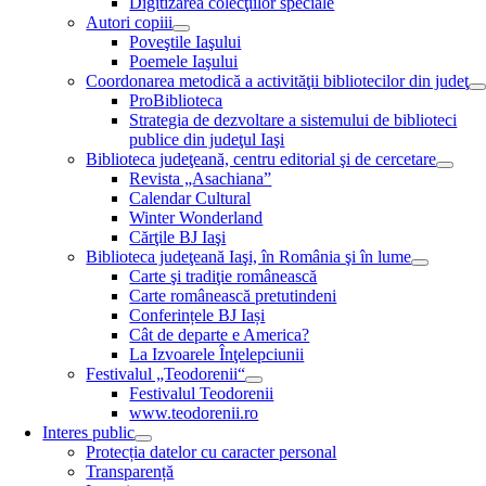
Digitizarea colecţiilor speciale
Autori copiii
Poveştile Iaşului
Poemele Iaşului
Coordonarea metodică a activităţii bibliotecilor din judeţ
ProBiblioteca
Strategia de dezvoltare a sistemului de biblioteci
publice din judeţul Iaşi
Biblioteca judeţeană, centru editorial şi de cercetare
Revista „Asachiana”
Calendar Cultural
Winter Wonderland
Cărţile BJ Iaşi
Biblioteca judeţeană Iaşi, în România şi în lume
Carte şi tradiţie românească
Carte românească pretutindeni
Conferințele BJ Iași
Cât de departe e America?
La Izvoarele Înţelepciunii
Festivalul „Teodorenii“
Festivalul Teodorenii
www.teodorenii.ro
Interes public
Protecția datelor cu caracter personal
Transparență