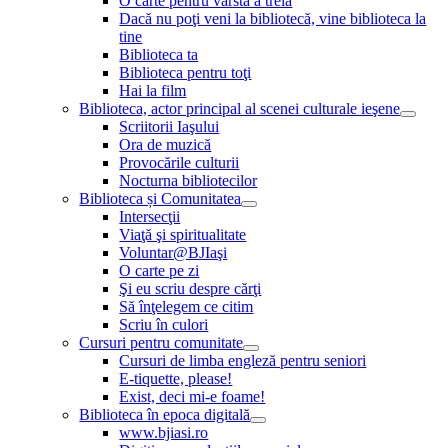
O carte pentru vârsta a treia
Dacă nu poţi veni la bibliotecă, vine biblioteca la
tine
Biblioteca ta
Biblioteca pentru toţi
Hai la film
Biblioteca, actor principal al scenei culturale ieşene
Scriitorii Iaşului
Ora de muzică
Provocările culturii
Nocturna bibliotecilor
Biblioteca și Comunitatea
Intersecţii
Viaţă şi spiritualitate
Voluntar@BJIaşi
O carte pe zi
Şi eu scriu despre cărţi
Să înţelegem ce citim
Scriu în culori
Cursuri pentru comunitate
Cursuri de limba engleză pentru seniori
E-tiquette, please!
Exist, deci mi-e foame!
Biblioteca în epoca digitală
www.bjiasi.ro