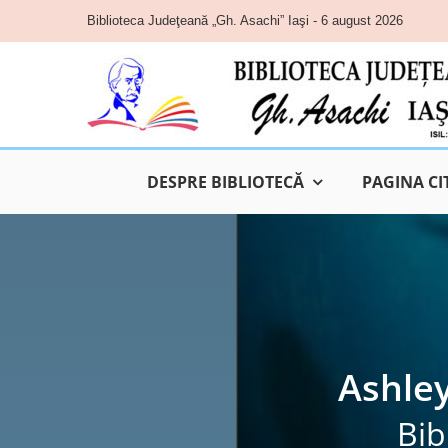
Skip
Biblioteca Judeţeană „Gh. Asachi” Iaşi - 6 august 2026
to
content
DESPRE BIBLIOTECĂ
PAGINA CI
Ashley
Bib