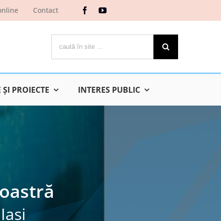
online
Contact
Cautare...
ŞI PROIECTE
INTERES PUBLIC
noastră
Iaşi