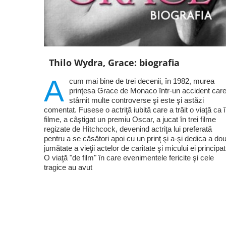
Thilo Wydra, Grace: biografia
A
cum mai bine de trei decenii, în 1982, murea
prinţesa Grace de Monaco într-un accident care
stârnit multe controverse şi este şi astăzi
comentat. Fusese o actriţă iubită care a trăit o viaţă ca 
filme, a câştigat un premiu Oscar, a jucat în trei filme
regizate de Hitchcock, devenind actriţa lui preferată
pentru a se căsători apoi cu un prinţ şi a-şi dedica a do
jumătate a vieţii actelor de caritate şi micului ei principat
O viaţă "de film" în care evenimentele fericite şi cele
tragice au avut