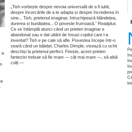
„Tish vorbește despre nevoia universală de a fi iubit,
despre încercările de a te adapta și despre încrederea în
sine... Tish, prietenul imaginar, întruchipează blândețea,
durerea și bunătatea... O poveste frumoasă." Readplus
Ce se întâmplă atunci când un prieten imaginar e
abandonat sau e dat uitării de însuși copilul care l-a
inventat? Tish e pe cale să afle. Povestea începe într-o
seară când un băiețel, Charles Dimple, visează cu ochii
Pe
deschiși la prietenul perfect. Firește, acest prieten
 a
în
fantezist trebuie să fie mare — cât mai mare —, să aibă
în
colți —
în
în
pr
Câ
ua
tr
.