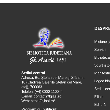
DESPRE
Misiune ş
Servicii
Biblioteca
Scurt isto
Sediul central
Manifestul
Adresa: Bd. Ștefan cel Mare și Sfânt nr.
Legea bibl
10 (Clădirea Galeriile Ștefan cel Mare,
etaj), 700063
Sediul cen
Telefon:
(+4) 0332 110044
E-mail:
contact@bjiasi.ro
Filiale
Web:
https://bjiasi.ro/
Editură
Program cu publicul: