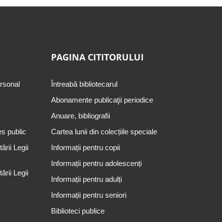
PAGINA CITITORULUI
ersonal
Întreabă bibliotecarul
Abonamente publicaţii periodice
Anuare, bibliografii
es public
Cartea lunii din colecțiile speciale
rii Legii
Informații pentru copii
Informații pentru adolescenți
rii Legii
Informații pentru adulți
Informații pentru seniori
Biblioteci publice