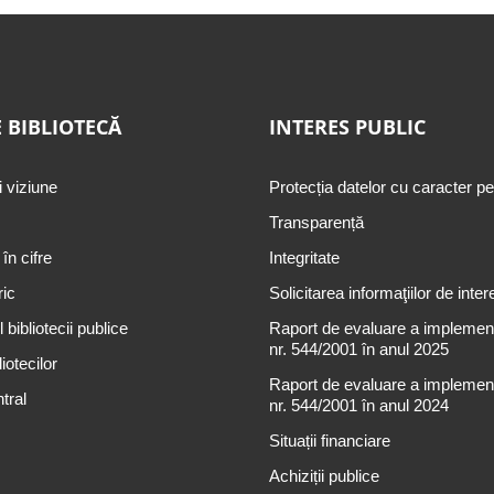
 BIBLIOTECĂ
INTERES PUBLIC
i viziune
Protecția datelor cu caracter p
Transparență
 în cifre
Integritate
ric
Solicitarea informaţiilor de inter
 bibliotecii publice
Raport de evaluare a implementă
nr. 544/2001 în anul 2025
iotecilor
Raport de evaluare a implementă
tral
nr. 544/2001 în anul 2024
Situații financiare
Achiziții publice