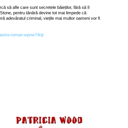
 să afle care sunt secretele băieților, fără să îl
 Stone, pentru tânără devine tot mai limpede că
ră adevăratul criminal, viețile mai multor oameni vor fi
-noastra-roman-wpnw74nj/