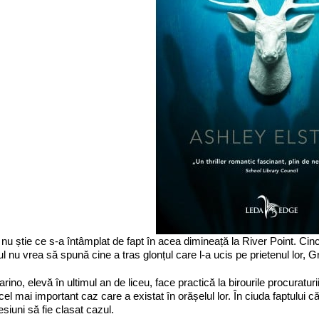
nu știe ce s-a întâmplat de fapt în acea dimineață la River Point. Cinci
ul nu vrea să spună cine a tras glonțul care l-a ucis pe prietenul lor, G
rino, elevă în ultimul an de liceu, face practică la birourile procuraturii
cel mai important caz care a existat în orășelul lor. În ciuda faptului c
esiuni să fie clasat cazul.