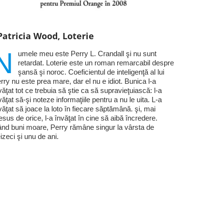
Patricia Wood, Loterie
N
umele meu este Perry L. Crandall şi nu sunt
retardat. Loterie este un roman remarcabil despre
şansă şi noroc. Coeficientul de inteligenţă al lui
rry nu este prea mare, dar el nu e idiot. Bunica l-a
văţat tot ce trebuia să ştie ca să supravieţuiască: l-a
văţat să-şi noteze informaţiile pentru a nu le uita. L-a
văţat să joace la loto în fiecare săptămână. şi, mai
esus de orice, l-a învăţat în cine să aibă încredere.
nd buni moare, Perry rămâne singur la vârsta de
eizeci şi unu de ani.