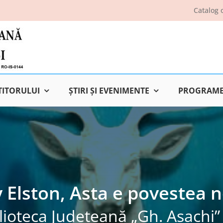
Catalog 
TITORULUI
ŞTIRI ŞI EVENIMENTE
PROGRAME 
 Elston, Asta e povestea 
lioteca Judeţeană „Gh. Asachi” 