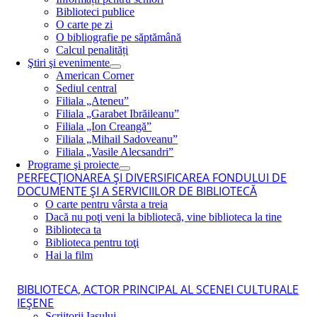
Biblioteci publice
O carte pe zi
O bibliografie pe săptămână
Calcul penalități
Ştiri şi evenimente
American Corner
Sediul central
Filiala „Ateneu”
Filiala „Garabet Ibrăileanu”
Filiala „Ion Creangă”
Filiala „Mihail Sadoveanu”
Filiala „Vasile Alecsandri”
Programe şi proiecte
PERFECŢIONAREA ŞI DIVERSIFICAREA FONDULUI DE
DOCUMENTE ŞI A SERVICIILOR DE BIBLIOTECĂ
O carte pentru vârsta a treia
Dacă nu poţi veni la bibliotecă, vine biblioteca la tine
Biblioteca ta
Biblioteca pentru toţi
Hai la film
BIBLIOTECA, ACTOR PRINCIPAL AL SCENEI CULTURALE
IEŞENE
Scriitorii Iaşului