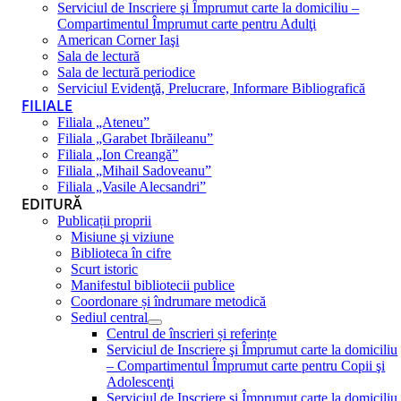
Serviciul de Inscriere şi Împrumut carte la domiciliu –
Compartimentul Împrumut carte pentru Adulţi
American Corner Iaşi
Sala de lectură
Sala de lectură periodice
Serviciul Evidenţă, Prelucrare, Informare Bibliografică
FILIALE
Filiala „Ateneu”
Filiala „Garabet Ibrăileanu”
Filiala „Ion Creangă”
Filiala „Mihail Sadoveanu”
Filiala „Vasile Alecsandri”
EDITURĂ
Publicații proprii
Misiune şi viziune
Biblioteca în cifre
Scurt istoric
Manifestul bibliotecii publice
Coordonare și îndrumare metodică
Sediul central
Centrul de înscrieri și referințe
Serviciul de Inscriere şi Împrumut carte la domiciliu
– Compartimentul Împrumut carte pentru Copii şi
Adolescenţi
Serviciul de Inscriere şi Împrumut carte la domiciliu