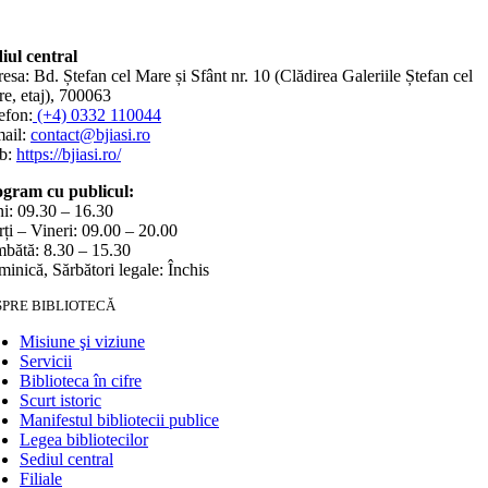
iul central
esa: Bd. Ștefan cel Mare și Sfânt nr. 10 (Clădirea Galeriile Ștefan cel
e, etaj), 700063
efon:
(+4) 0332 110044
ail:
contact@bjiasi.ro
b:
https://bjiasi.ro/
gram cu publicul:
i: 09.30 – 16.30
ți – Vineri: 09.00 – 20.00
bătă: 8.30 – 15.30
inică, Sărbători legale: Închis
SPRE BIBLIOTECĂ
Misiune şi viziune
Servicii
Biblioteca în cifre
Scurt istoric
Manifestul bibliotecii publice
Legea bibliotecilor
Sediul central
Filiale