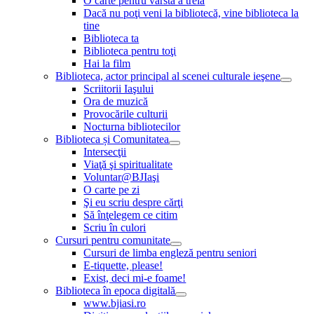
O carte pentru vârsta a treia
Dacă nu poţi veni la bibliotecă, vine biblioteca la
tine
Biblioteca ta
Biblioteca pentru toţi
Hai la film
Biblioteca, actor principal al scenei culturale ieşene
Scriitorii Iaşului
Ora de muzică
Provocările culturii
Nocturna bibliotecilor
Biblioteca și Comunitatea
Intersecţii
Viaţă şi spiritualitate
Voluntar@BJIaşi
O carte pe zi
Şi eu scriu despre cărţi
Să înţelegem ce citim
Scriu în culori
Cursuri pentru comunitate
Cursuri de limba engleză pentru seniori
E-tiquette, please!
Exist, deci mi-e foame!
Biblioteca în epoca digitală
www.bjiasi.ro