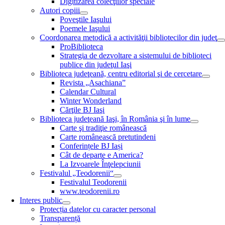
Digitizarea colecţiilor speciale
Autori copiii
Poveştile Iaşului
Poemele Iaşului
Coordonarea metodică a activităţii bibliotecilor din judeţ
ProBiblioteca
Strategia de dezvoltare a sistemului de biblioteci
publice din judeţul Iaşi
Biblioteca judeţeană, centru editorial şi de cercetare
Revista „Asachiana”
Calendar Cultural
Winter Wonderland
Cărţile BJ Iaşi
Biblioteca judeţeană Iaşi, în România şi în lume
Carte şi tradiţie românească
Carte românească pretutindeni
Conferințele BJ Iași
Cât de departe e America?
La Izvoarele Înţelepciunii
Festivalul „Teodorenii“
Festivalul Teodorenii
www.teodorenii.ro
Interes public
Protecția datelor cu caracter personal
Transparență