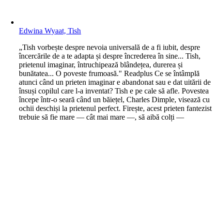
Edwina Wyaat, Tish
„Tish vorbește despre nevoia universală de a fi iubit, despre
încercările de a te adapta și despre încrederea în sine... Tish,
prietenul imaginar, întruchipează blândețea, durerea și
bunătatea... O poveste frumoasă." Readplus Ce se întâmplă
atunci când un prieten imaginar e abandonat sau e dat uitării de
însuși copilul care l-a inventat? Tish e pe cale să afle. Povestea
începe într-o seară când un băiețel, Charles Dimple, visează cu
ochii deschiși la prietenul perfect. Firește, acest prieten fantezist
trebuie să fie mare — cât mai mare —, să aibă colți —