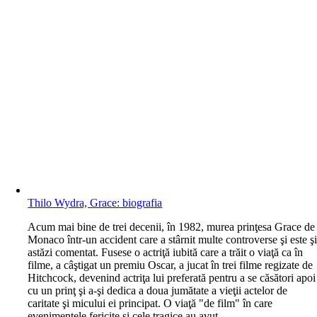
Thilo Wydra, Grace: biografia
A
cum mai bine de trei decenii, în 1982, murea prinţesa Grace de
Monaco într-un accident care a stârnit multe controverse şi este ş
astăzi comentat. Fusese o actriţă iubită care a trăit o viaţă ca în
filme, a câştigat un premiu Oscar, a jucat în trei filme regizate de
Hitchcock, devenind actriţa lui preferată pentru a se căsători apoi
cu un prinţ şi a-şi dedica a doua jumătate a vieţii actelor de
caritate şi micului ei principat. O viaţă "de film" în care
evenimentele fericite şi cele tragice au avut