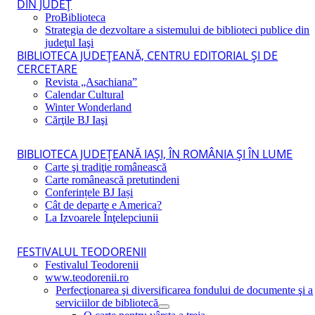
DIN JUDEŢ
ProBiblioteca
Strategia de dezvoltare a sistemului de biblioteci publice din
judeţul Iaşi
BIBLIOTECA JUDEŢEANĂ, CENTRU EDITORIAL ŞI DE
CERCETARE
Revista „Asachiana”
Calendar Cultural
Winter Wonderland
Cărţile BJ Iaşi
BIBLIOTECA JUDEŢEANĂ IAŞI, ÎN ROMÂNIA ŞI ÎN LUME
Carte şi tradiţie românească
Carte românească pretutindeni
Conferințele BJ Iași
Cât de departe e America?
La Izvoarele Înţelepciunii
FESTIVALUL TEODORENII
Festivalul Teodorenii
www.teodorenii.ro
Perfecţionarea şi diversificarea fondului de documente şi a
serviciilor de bibliotecă