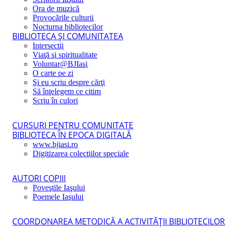
Ora de muzică
Provocările culturii
Nocturna bibliotecilor
BIBLIOTECA ŞI COMUNITATEA
Intersecţii
Viaţă şi spiritualitate
Voluntar@BJIaşi
O carte pe zi
Şi eu scriu despre cărţi
Să înţelegem ce citim
Scriu în culori
CURSURI PENTRU COMUNITATE
BIBLIOTECA ÎN EPOCA DIGITALĂ
www.bjiasi.ro
Digitizarea colecţiilor speciale
AUTORI COPIII
Poveştile Iaşului
Poemele Iaşului
COORDONAREA METODICĂ A ACTIVITĂŢII BIBLIOTECILOR