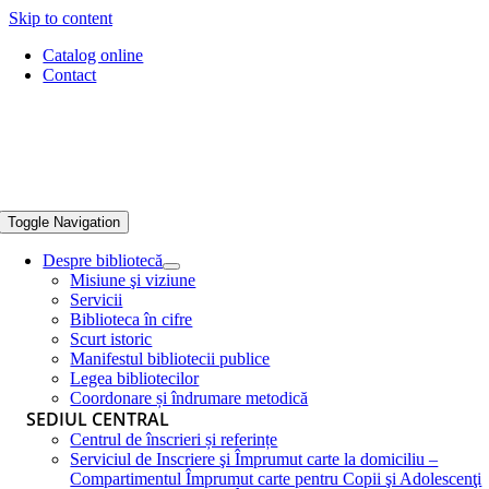
Skip to content
Catalog online
Contact
Toggle Navigation
Despre bibliotecă
Misiune şi viziune
Servicii
Biblioteca în cifre
Scurt istoric
Manifestul bibliotecii publice
Legea bibliotecilor
Coordonare și îndrumare metodică
SEDIUL CENTRAL
Centrul de înscrieri și referințe
Serviciul de Inscriere şi Împrumut carte la domiciliu –
Compartimentul Împrumut carte pentru Copii şi Adolescenţi