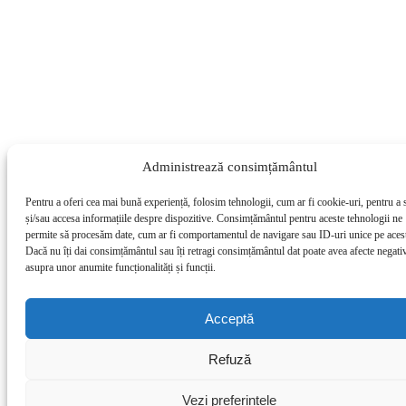
Administrează consimțământul
Pentru a oferi cea mai bună experiență, folosim tehnologii, cum ar fi cookie-uri, pentru a 
și/sau accesa informațiile despre dispozitive. Consimțământul pentru aceste tehnologii ne
permite să procesăm date, cum ar fi comportamentul de navigare sau ID-uri unice pe acest
Dacă nu îți dai consimțământul sau îți retragi consimțământul dat poate avea afecte negati
asupra unor anumite funcționalități și funcții.
Acceptă
Refuză
Vezi preferințele