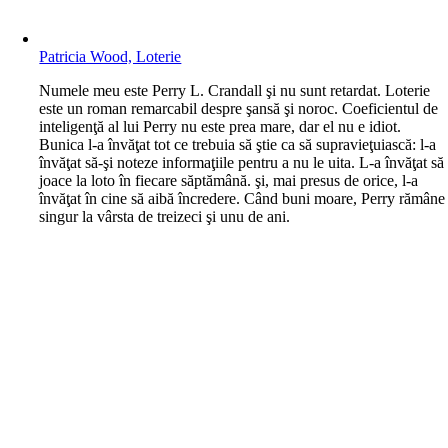
Patricia Wood, Loterie
N
umele meu este Perry L. Crandall şi nu sunt retardat. Loterie
este un roman remarcabil despre şansă şi noroc. Coeficientul de
inteligenţă al lui Perry nu este prea mare, dar el nu e idiot.
Bunica l-a învăţat tot ce trebuia să ştie ca să supravieţuiască: l-a
învăţat să-şi noteze informaţiile pentru a nu le uita. L-a învăţat să
joace la loto în fiecare săptămână. şi, mai presus de orice, l-a
învăţat în cine să aibă încredere. Când buni moare, Perry rămâne
singur la vârsta de treizeci şi unu de ani.