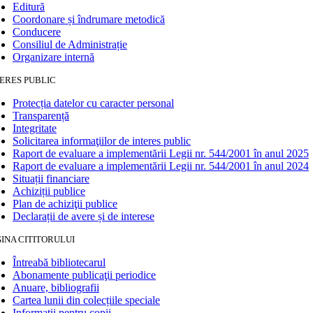
Editură
Coordonare și îndrumare metodică
Conducere
Consiliul de Administrație
Organizare internă
ERES PUBLIC
Protecția datelor cu caracter personal
Transparență
Integritate
Solicitarea informaţiilor de interes public
Raport de evaluare a implementării Legii nr. 544/2001 în anul 2025
Raport de evaluare a implementării Legii nr. 544/2001 în anul 2024
Situații financiare
Achiziții publice
Plan de achiziţii publice
Declarații de avere și de interese
INA CITITORULUI
Întreabă bibliotecarul
Abonamente publicaţii periodice
Anuare, bibliografii
Cartea lunii din colecțiile speciale
Informații pentru copii