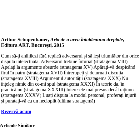
Arthur Schopenhauer,
Arta de a avea întotdeauna dreptate
,
Editura ART, București, 2015
Cum să-ți anihilezi fără replică adversarul și să ieși triumfător din orice
dispută intelectuală. Adversarul trebuie înfuriat (stratagema VIII)
Apelați la argumente absurde (stratagema XV) Apărați-vă despicând
firul în patru (stratagema XVII) Întrerupeți și deturnați discuția
(stratagema XVIII) Argumentul autorității (stratagema XXX) Nu
înțeleg nimic din ce-mi spui (stratagema XXXI) În teorie da, în
practică nu (stratagema XXXIII) Interesele mai presus decât rațiunea
(stratagema XXXV) Luați disputa la modul personal, proferați injurii
și puratați-vă ca un necioplit (ultima stratagemă)
Rezervă acum
Articole Similare