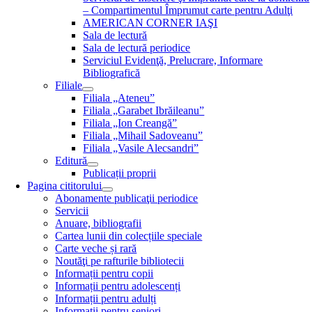
– Compartimentul Împrumut carte pentru Adulţi
AMERICAN CORNER IAŞI
Sala de lectură
Sala de lectură periodice
Serviciul Evidenţă, Prelucrare, Informare
Bibliografică
Filiale
Filiala „Ateneu”
Filiala „Garabet Ibrăileanu”
Filiala „Ion Creangă”
Filiala „Mihail Sadoveanu”
Filiala „Vasile Alecsandri”
Editură
Publicații proprii
Pagina cititorului
Abonamente publicaţii periodice
Servicii
Anuare, bibliografii
Cartea lunii din colecțiile speciale
Carte veche și rară
Noutăţi pe rafturile bibliotecii
Informații pentru copii
Informații pentru adolescenți
Informații pentru adulți
Informații pentru seniori