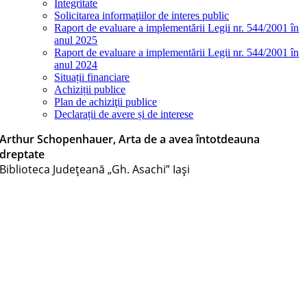
Integritate
Solicitarea informaţiilor de interes public
Raport de evaluare a implementării Legii nr. 544/2001 în
anul 2025
Raport de evaluare a implementării Legii nr. 544/2001 în
anul 2024
Situații financiare
Achiziții publice
Plan de achiziţii publice
Declarații de avere și de interese
Arthur Schopenhauer, Arta de a avea întotdeauna
dreptate
Biblioteca Judeţeană „Gh. Asachi” Iaşi