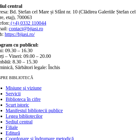
iul central
esa: Bd. Ștefan cel Mare și Sfânt nr. 10 (Clădirea Galeriile Ștefan cel
e, etaj), 700063
efon:
(+4) 0332 110044
ail:
contact@bjiasi.ro
b:
https://bjiasi.ro/
gram cu publicul:
i: 09.30 – 16.30
ți – Vineri: 09.00 – 20.00
bătă: 8.30 – 15.30
inică, Sărbători legale: Închis
SPRE BIBLIOTECĂ
Misiune şi viziune
Servicii
Biblioteca în cifre
Scurt istoric
Manifestul bibliotecii publice
Legea bibliotecilor
Sediul central
Filiale
Editură
Coordonare și îndrumare metodică