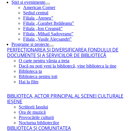
Ştiri şi evenimente
American Corner
Sediul central
Filiala „Ateneu”
Filiala „Garabet Ibrăileanu”
Filiala „Ion Creangă”
Filiala „Mihail Sadoveanu”
Filiala „Vasile Alecsandri”
Programe şi proiecte
PERFECŢIONAREA ŞI DIVERSIFICAREA FONDULUI DE
DOCUMENTE ŞI A SERVICIILOR DE BIBLIOTECĂ
O carte pentru vârsta a treia
Dacă nu poţi veni la bibliotecă, vine biblioteca la tine
Biblioteca ta
Biblioteca pentru toţi
Hai la film
BIBLIOTECA, ACTOR PRINCIPAL AL SCENEI CULTURALE
IEŞENE
Scriitorii Iaşului
Ora de muzică
Provocările culturii
Nocturna bibliotecilor
BIBLIOTECA ŞI COMUNITATEA