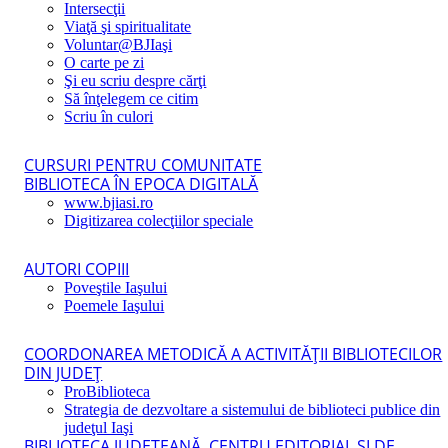
Intersecţii
Viaţă şi spiritualitate
Voluntar@BJIaşi
O carte pe zi
Şi eu scriu despre cărţi
Să înţelegem ce citim
Scriu în culori
CURSURI PENTRU COMUNITATE
BIBLIOTECA ÎN EPOCA DIGITALĂ
www.bjiasi.ro
Digitizarea colecţiilor speciale
AUTORI COPIII
Poveştile Iaşului
Poemele Iaşului
COORDONAREA METODICĂ A ACTIVITĂŢII BIBLIOTECILOR
DIN JUDEŢ
ProBiblioteca
Strategia de dezvoltare a sistemului de biblioteci publice din
judeţul Iaşi
BIBLIOTECA JUDEŢEANĂ, CENTRU EDITORIAL ŞI DE