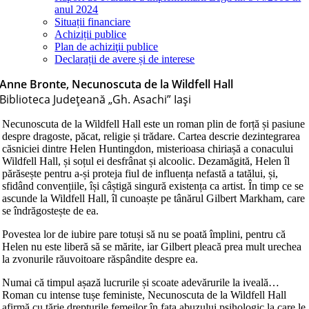
anul 2024
Situații financiare
Achiziții publice
Plan de achiziţii publice
Declarații de avere și de interese
Anne Bronte, Necunoscuta de la Wildfell Hall
Biblioteca Judeţeană „Gh. Asachi” Iaşi
Necunoscuta de la Wildfell Hall este un roman plin de forță și pasiune
despre dragoste, păcat, religie și trădare. Cartea descrie dezintegrarea
căsniciei dintre Helen Huntingdon, misterioasa chiriașă a conacului
Wildfell Hall, și soțul ei desfrânat și alcoolic. Dezamăgită, Helen îl
părăsește pentru a-și proteja fiul de influența nefastă a tatălui, și,
sfidând convențiile, își câștigă singură existența ca artist. În timp ce se
ascunde la Wildfell Hall, îl cunoaște pe tânărul Gilbert Markham, care
se îndrăgostește de ea.
Povestea lor de iubire pare totuși să nu se poată împlini, pentru că
Helen nu este liberă să se mărite, iar Gilbert pleacă prea mult urechea
la zvonurile răuvoitoare răspândite despre ea.
Numai că timpul așază lucrurile și scoate adevărurile la iveală…
Roman cu intense tușe feministe, Necunoscuta de la Wildfell Hall
afirmă cu tărie drepturile femeilor în fața abuzului psihologic la care le