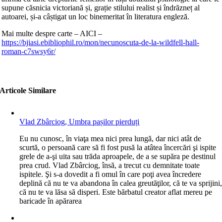
supune căsnicia victoriană și, grație stilului realist și îndrăzneț al
autoarei, și-a câștigat un loc binemeritat în literatura engleză.
Mai multe despre carte – AICI –
https://bjiasi.ebibliophil.ro/mon/necunoscuta-de-la-wildfell-hall-
roman-c7swsy6r/
Articole Similare
Vlad Zbârciog, Umbra pașilor pierduți
E
u nu cunosc, în viaţa mea nici prea lungă, dar nici atât de
scurtă, o persoană care să fi fost pusă la atâtea încercări şi ispite
grele de a-şi uita sau trăda aproapele, de a se supăra pe destinul
prea crud. Vlad Zbârciog, însă, a trecut cu demnitate toate
ispitele. Şi s-a dovedit a fi omul în care poţi avea încredere
deplină că nu te va abandona în calea greutăţilor, că te va sprijini
că nu te va lăsa să disperi. Este bărbatul creator aflat mereu pe
baricade în apărarea