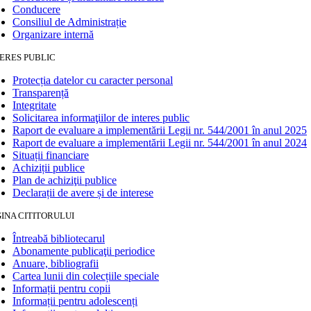
Conducere
Consiliul de Administrație
Organizare internă
ERES PUBLIC
Protecția datelor cu caracter personal
Transparență
Integritate
Solicitarea informaţiilor de interes public
Raport de evaluare a implementării Legii nr. 544/2001 în anul 2025
Raport de evaluare a implementării Legii nr. 544/2001 în anul 2024
Situații financiare
Achiziții publice
Plan de achiziţii publice
Declarații de avere și de interese
INA CITITORULUI
Întreabă bibliotecarul
Abonamente publicaţii periodice
Anuare, bibliografii
Cartea lunii din colecțiile speciale
Informații pentru copii
Informații pentru adolescenți