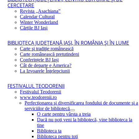
CERCETARE
Revista „Asachiana”
Calendar Cultural
Winter Wonderland
Cărţile BJ Iaşi
BIBLIOTECA JUDEŢEANĂ IAŞI, ÎN ROMÂNIA ŞI ÎN LUME
Carte şi tradiţie românească
Carte românească pretutindeni
Conferințele BJ Iași
Cât de departe e America?
La Izvoarele Înţelepciunii
FESTIVALUL TEODORENII
Festivalul Teodorenii
www.teodorenii.ro
Perfecţionarea şi diversificarea fondului de documente şi a
serviciilor de bibliotecă
O carte pentru vârsta a treia
Dacă nu poţi veni la bibliotecă, vine biblioteca la
tine
Biblioteca ta
Biblioteca pentru toţi