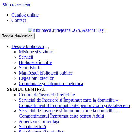
Skip to content
Catalog online
Contact
Toggle Navigation
Despre bibliotecă
Misiune şi viziune
Servicii
Biblioteca în cifre
Scurt istoric
Manifestul bibliotecii publice
Legea bibliotecilor
Coordonare și îndrumare metodică
SEDIUL CENTRAL
Centrul de înscrieri și referințe
Serviciul de Inscriere şi Împrumut carte la domiciliu –
Compartimentul Împrumut carte pentru Copii şi Adolescenţi
Serviciul de Inscriere şi Împrumut carte la domiciliu –
Compartimentul Împrumut carte pentru Adulţi
American Corner Iaşi
Sala de lectură
Sala de lectură periodice