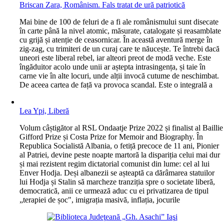
Briscan Zara, Românism. Fals tratat de ură patriotică
M
ai bine de 100 de feluri de a fi ale românismului sunt disecate
în carte până la nivel atomic, măsurate, catalogate și reasamblate
cu grijă și atenție de ceasornicar. În această aventură merge în
zig-zag, cu trimiteri de un curaj care te năucește. Te întrebi dacă
uneori este liberal rebel, iar alteori preot de modă veche. Este
îngăduitor acolo unde unii ar aștepta intrasingența, și taie în
carne vie în alte locuri, unde alții invocă cutume de neschimbat.
De aceea cartea de față va provoca scandal. Este o integrală a
Lea Ypi, Liberă
V
olum câștigător al RSL Ondaatje Prize 2022 și finalist al Baillie
Gifford Prize și Costa Prize for Memoir and Biography. În
Republica Socialistă Albania, o fetiță precoce de 11 ani, Pionier
al Patriei, devine peste noapte martoră la dispariția celui mai dur
și mai rezistent regim dictatorial comunist din lume: cel al lui
Enver Hodja. Deși albanezii se așteaptă ca dărâmarea statuilor
lui Hodja și Stalin să marcheze tranziția spre o societate liberă,
democratică, anii ce urmează aduc cu ei privatizarea de tipul
„terapiei de șoc", imigrația masivă, inflația, jocurile