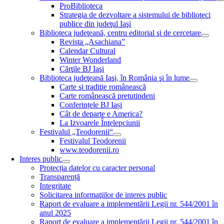
ProBiblioteca
Strategia de dezvoltare a sistemului de biblioteci
publice din judeţul Iaşi
Biblioteca judeţeană, centru editorial şi de cercetare
Revista „Asachiana”
Calendar Cultural
Winter Wonderland
Cărţile BJ Iaşi
Biblioteca judeţeană Iaşi, în România şi în lume
Carte şi tradiţie românească
Carte românească pretutindeni
Conferințele BJ Iași
Cât de departe e America?
La Izvoarele Înţelepciunii
Festivalul „Teodorenii“
Festivalul Teodorenii
www.teodorenii.ro
Interes public
Protecția datelor cu caracter personal
Transparență
Integritate
Solicitarea informaţiilor de interes public
Raport de evaluare a implementării Legii nr. 544/2001 în
anul 2025
Raport de evaluare a implementării Legii nr. 544/2001 în