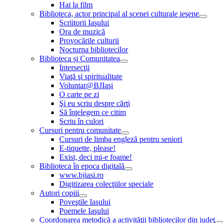
Hai la film
Biblioteca, actor principal al scenei culturale ieşene
Scriitorii Iaşului
Ora de muzică
Provocările culturii
Nocturna bibliotecilor
Biblioteca și Comunitatea
Intersecţii
Viaţă şi spiritualitate
Voluntar@BJIaşi
O carte pe zi
Şi eu scriu despre cărţi
Să înţelegem ce citim
Scriu în culori
Cursuri pentru comunitate
Cursuri de limba engleză pentru seniori
E-tiquette, please!
Exist, deci mi-e foame!
Biblioteca în epoca digitală
www.bjiasi.ro
Digitizarea colecţiilor speciale
Autori copiii
Poveştile Iaşului
Poemele Iaşului
Coordonarea metodică a activităţii bibliotecilor din judeţ