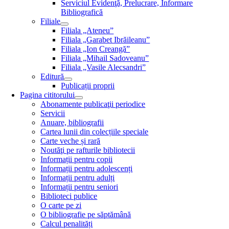
Serviciul Evidenţă, Prelucrare, Informare
Bibliografică
Filiale
Filiala „Ateneu”
Filiala „Garabet Ibrăileanu”
Filiala „Ion Creangă”
Filiala „Mihail Sadoveanu”
Filiala „Vasile Alecsandri”
Editură
Publicații proprii
Pagina cititorului
Abonamente publicaţii periodice
Servicii
Anuare, bibliografii
Cartea lunii din colecțiile speciale
Carte veche și rară
Noutăţi pe rafturile bibliotecii
Informații pentru copii
Informații pentru adolescenți
Informații pentru adulți
Informații pentru seniori
Biblioteci publice
O carte pe zi
O bibliografie pe săptămână
Calcul penalități