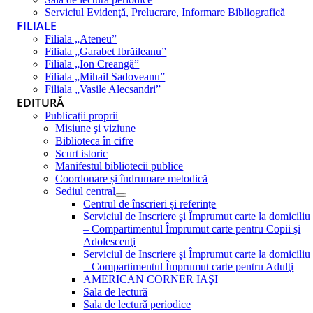
Serviciul Evidenţă, Prelucrare, Informare Bibliografică
FILIALE
Filiala „Ateneu”
Filiala „Garabet Ibrăileanu”
Filiala „Ion Creangă”
Filiala „Mihail Sadoveanu”
Filiala „Vasile Alecsandri”
EDITURĂ
Publicații proprii
Misiune şi viziune
Biblioteca în cifre
Scurt istoric
Manifestul bibliotecii publice
Coordonare și îndrumare metodică
Sediul central
Centrul de înscrieri și referințe
Serviciul de Inscriere şi Împrumut carte la domiciliu
– Compartimentul Împrumut carte pentru Copii şi
Adolescenţi
Serviciul de Inscriere şi Împrumut carte la domiciliu
– Compartimentul Împrumut carte pentru Adulţi
AMERICAN CORNER IAŞI
Sala de lectură
Sala de lectură periodice