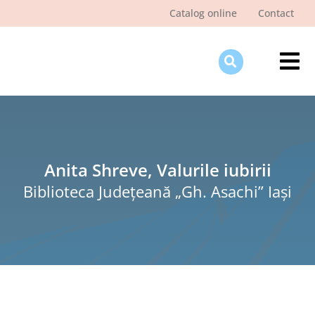
Skip
Catalog online
Contact
to
content
Tog
Nav
Des
Pagi
Şti
Anita Shreve, Valurile iubirii
Biblioteca Judeţeană „Gh. Asachi” Iaşi
Pro
Int