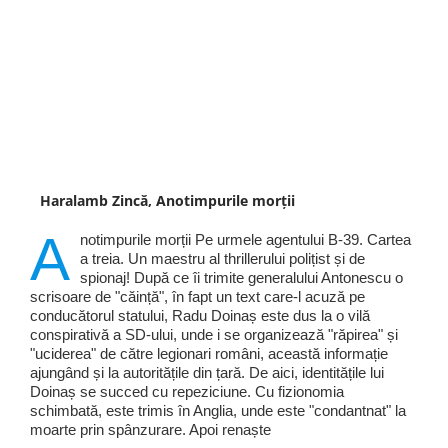
Haralamb Zincă, Anotimpurile morții
A
notimpurile morții Pe urmele agentului B-39. Cartea
a treia. Un maestru al thrillerului polițist și de
spionaj! După ce îi trimite generalului Antonescu o
scrisoare de "căință", în fapt un text care-l acuză pe
conducătorul statului, Radu Doinaș este dus la o vilă
conspirativă a SD-ului, unde i se organizează "răpirea" și
"uciderea" de către legionari români, această informație
ajungând și la autoritățile din țară. De aici, identitățile lui
Doinaș se succed cu repeziciune. Cu fizionomia
schimbată, este trimis în Anglia, unde este "condantnat" la
moarte prin spânzurare. Apoi renaște