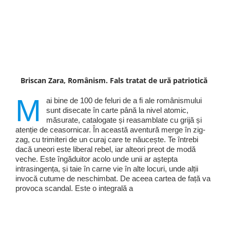
Briscan Zara, Românism. Fals tratat de ură patriotică
M
ai bine de 100 de feluri de a fi ale românismului
sunt disecate în carte până la nivel atomic,
măsurate, catalogate și reasamblate cu grijă și
atenție de ceasornicar. În această aventură merge în zig-
zag, cu trimiteri de un curaj care te năucește. Te întrebi
dacă uneori este liberal rebel, iar alteori preot de modă
veche. Este îngăduitor acolo unde unii ar aștepta
intrasingența, și taie în carne vie în alte locuri, unde alții
invocă cutume de neschimbat. De aceea cartea de față va
provoca scandal. Este o integrală a