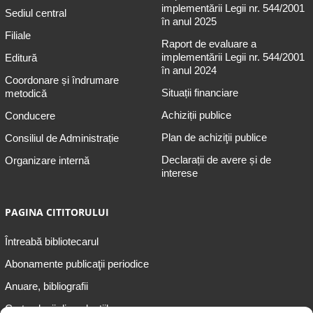
implementării Legii nr. 544/2001
Sediul central
în anul 2025
Filiale
Raport de evaluare a
implementării Legii nr. 544/2001
Editură
în anul 2024
Coordonare și îndrumare
Situații financiare
metodică
Achiziții publice
Conducere
Plan de achiziţii publice
Consiliul de Administrație
Declarații de avere și de
Organizare internă
interese
PAGINA CITITORULUI
Întreabă bibliotecarul
Abonamente publicaţii periodice
Anuare, bibliografii
Cartea lunii din colecțiile