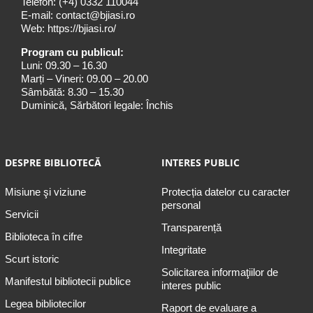
Telefon:
(+4) 0332 110044
E-mail:
contact@bjiasi.ro
Web:
https://bjiasi.ro/
Program cu publicul:
Luni: 09.30 – 16.30
Marți – Vineri: 09.00 – 20.00
Sâmbătă: 8.30 – 15.30
Duminică, Sărbători legale: Închis
DESPRE BIBLIOTECĂ
INTERES PUBLIC
Misiune şi viziune
Protecția datelor cu caracter
personal
Servicii
Transparență
Biblioteca în cifre
Integritate
Scurt istoric
Solicitarea informaţiilor de
Manifestul bibliotecii publice
interes public
Legea bibliotecilor
Raport de evaluare a