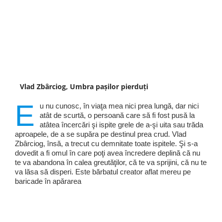
Vlad Zbârciog, Umbra pașilor pierduți
E
u nu cunosc, în viaţa mea nici prea lungă, dar nici
atât de scurtă, o persoană care să fi fost pusă la
atâtea încercări şi ispite grele de a-şi uita sau trăda
aproapele, de a se supăra pe destinul prea crud. Vlad
Zbârciog, însă, a trecut cu demnitate toate ispitele. Şi s-a
dovedit a fi omul în care poţi avea încredere deplină că nu
te va abandona în calea greutăţilor, că te va sprijini, că nu te
va lăsa să disperi. Este bărbatul creator aflat mereu pe
baricade în apărarea