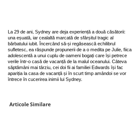
La 29 de ani, Sydney are deja experiență a două căsătorii:
una eșuată, iar cealaltă marcată de sfârșitul tragic al
bărbatului iubit. Încercând să-și regăsească echilibrul
sufletesc, ea răspunde propunerii de a o medita pe Julie, fiica
adolescentă a unui cuplu de oameni bogați care își petrece
verile într-o casă de vacanță de la malul oceanului. Câteva
săptămâni mai târziu, cei doi fii ai familiei Edwards își fac
apariția la casa de vacanță și în scurt timp amândoi se vor
întrece în cucerirea inimii lui Sydney.
Articole Similare