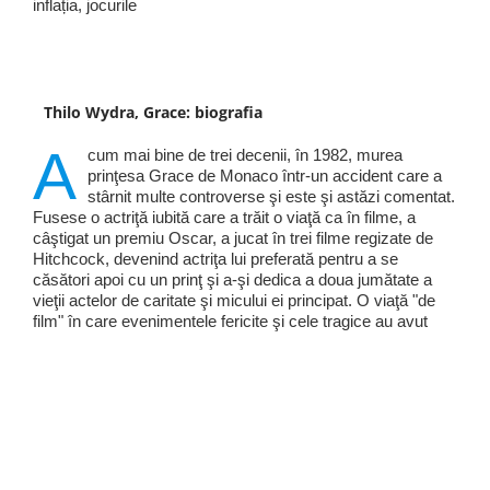
inflația, jocurile
Thilo Wydra, Grace: biografia
A
cum mai bine de trei decenii, în 1982, murea
prinţesa Grace de Monaco într-un accident care a
stârnit multe controverse şi este şi astăzi comentat.
Fusese o actriţă iubită care a trăit o viaţă ca în filme, a
câştigat un premiu Oscar, a jucat în trei filme regizate de
Hitchcock, devenind actriţa lui preferată pentru a se
căsători apoi cu un prinţ şi a-şi dedica a doua jumătate a
vieţii actelor de caritate şi micului ei principat. O viaţă "de
film" în care evenimentele fericite şi cele tragice au avut