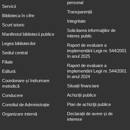
personal
Servicii
Transparență
Biblioteca în cifre
Integritate
Scurt istoric
Solicitarea informaţiilor de
Manifestul bibliotecii publice
interes public
Legea bibliotecilor
Raport de evaluare a
implementării Legii nr. 544/2001
Sediul central
în anul 2025
Filiale
Raport de evaluare a
implementării Legii nr. 544/2001
Editură
în anul 2024
Coordonare și îndrumare
Situații financiare
metodică
Achiziții publice
Conducere
Plan de achiziţii publice
Consiliul de Administrație
Declarații de avere și de
Organizare internă
interese