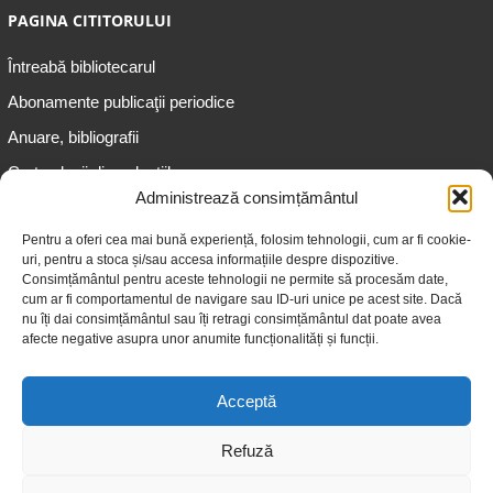
PAGINA CITITORULUI
Întreabă bibliotecarul
Abonamente publicaţii periodice
Anuare, bibliografii
Cartea lunii din colecțiile
speciale
Administrează consimțământul
Informații pentru copii
Pentru a oferi cea mai bună experiență, folosim tehnologii, cum ar fi cookie-
uri, pentru a stoca și/sau accesa informațiile despre dispozitive.
Informații pentru adolescenți
Consimțământul pentru aceste tehnologii ne permite să procesăm date,
Informații pentru adulți
cum ar fi comportamentul de navigare sau ID-uri unice pe acest site. Dacă
nu îți dai consimțământul sau îți retragi consimțământul dat poate avea
Informații pentru seniori
afecte negative asupra unor anumite funcționalități și funcții.
Biblioteci publice
Acceptă
Refuză