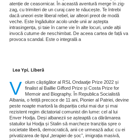
atenție de ceasornicar. În această aventură merge în zig-
zag, cu trimiteri de un curaj care te năucește. Te întrebi
dacă uneori este liberal rebel, iar alteori preot de modă
veche. Este îngăduitor acolo unde unii ar aștepta
intrasingența, și taie în carne vie în alte locuri, unde alții
invocă cutume de neschimbat. De aceea cartea de față va
provoca scandal. Este o integrală a
Lea Ypi, Liberă
V
olum câștigător al RSL Ondaatje Prize 2022 și
finalist al Baillie Gifford Prize și Costa Prize for
Memoir and Biography. În Republica Socialistă
Albania, o fetiță precoce de 11 ani, Pionier al Patriei, devine
peste noapte martoră la dispariția celui mai dur și mai
rezistent regim dictatorial comunist din lume: cel al lui
Enver Hodja. Deși albanezii se așteaptă ca dărâmarea
statuilor lui Hodja și Stalin să marcheze tranziția spre o
societate liberă, democratică, anii ce urmează aduc cu ei
privatizarea de tipul „terapiei de șoc", imigrația masivă,