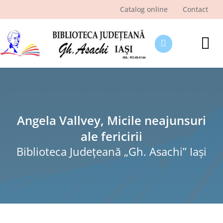
Skip
Catalog online
Contact
to
content
Tog
Nav
Despre bibliotecă
Pagina cititorului
Ştiri şi evenimente
Angela Vallvey, Micile neajunsuri
ale fericirii
Programe şi proiecte
Biblioteca Judeţeană „Gh. Asachi” Iaşi
Interes public