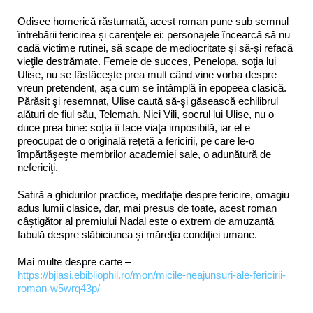
Odisee homerică răsturnată, acest roman pune sub semnul
întrebării fericirea şi carenţele ei: personajele încearcă să nu
cadă victime rutinei, să scape de mediocritate şi să-şi refacă
vieţile destrămate. Femeie de succes, Penelopa, soţia lui
Ulise, nu se fâstâceşte prea mult când vine vorba despre
vreun pretendent, aşa cum se întâmplă în epopeea clasică.
Părăsit şi resemnat, Ulise caută să-şi găsească echilibrul
alături de fiul său, Telemah. Nici Vili, socrul lui Ulise, nu o
duce prea bine: soţia îi face viaţa imposibilă, iar el e
preocupat de o originală reţetă a fericirii, pe care le-o
împărtăşeşte membrilor academiei sale, o adunătură de
nefericiţi.
Satiră a ghidurilor practice, meditaţie despre fericire, omagiu
adus lumii clasice, dar, mai presus de toate, acest roman
câştigător al premiului Nadal este o extrem de amuzantă
fabulă despre slăbiciunea şi măreţia condiţiei umane.
Mai multe despre carte –
https://bjiasi.ebibliophil.ro/mon/micile-neajunsuri-ale-fericirii-
roman-w5wrq43p/