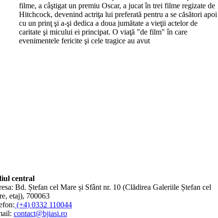
filme, a câştigat un premiu Oscar, a jucat în trei filme regizate de
Hitchcock, devenind actriţa lui preferată pentru a se căsători apoi
cu un prinţ şi a-şi dedica a doua jumătate a vieţii actelor de
caritate şi micului ei principat. O viaţă "de film" în care
evenimentele fericite şi cele tragice au avut
iul central
esa: Bd. Ștefan cel Mare și Sfânt nr. 10 (Clădirea Galeriile Ștefan cel
e, etaj), 700063
efon:
(+4) 0332 110044
ail:
contact@bjiasi.ro