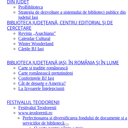
DIN JUDEŢ
ProBiblioteca
Strategia de dezvoltare a sistemului de biblioteci publice din
judeţul Iaşi
BIBLIOTECA JUDEŢEANĂ, CENTRU EDITORIAL ŞI DE
CERCETARE
Revista „Asachiana”
Calendar Cultural
Winter Wonderland
Cărţile BJ Iaşi
BIBLIOTECA JUDEŢEANĂ IAŞI, ÎN ROMÂNIA ŞI ÎN LUME
Carte şi tradiţie românească
Carte românească pretutindeni
Conferințele BJ Iași
Cât de departe e America?
La Izvoarele Înţelepciunii
FESTIVALUL TEODORENII
Festivalul Teodorenii
www.teodorenii.ro
Perfecţionarea şi diversificarea fondului de documente şi a
serviciilor de bibliotecă