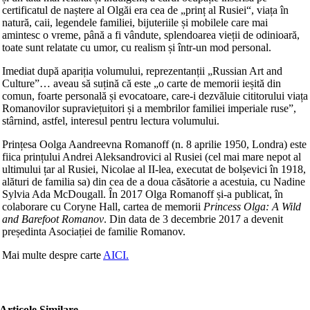
certificatul de naștere al Olgăi era cea de „prinț al Rusiei“, viața în
natură, caii, legendele familiei, bijuteriile și mobilele care mai
amintesc o vreme, până a fi vândute, splendoarea vieții de odinioară,
toate sunt relatate cu umor, cu realism și într-un mod personal.
Imediat după apariția volumului, reprezentanții „Russian Art and
Culture”… aveau să suțină că este „o carte de memorii ieșită din
comun, foarte personală și evocatoare, care-i dezvăluie cititorului viața
Romanovilor supraviețuitori și a membrilor familiei imperiale ruse”,
stârnind, astfel, interesul pentru lectura volumului.
Prințesa Oolga Aandreevna Romanoff (n. 8 aprilie 1950, Londra) este
fiica prințului Andrei Aleksandrovici al Rusiei (cel mai mare nepot al
ultimului țar al Rusiei, Nicolae al II-lea, executat de bolșevici în 1918,
alături de familia sa) din cea de a doua căsătorie a acestuia, cu Nadine
Sylvia Ada McDougall. În 2017 Olga Romanoff și‑a publicat, în
colaborare cu Coryne Hall, cartea de memorii
Princess Olga: A Wild
and Barefoot Romanov
. Din data de 3 decembrie 2017 a devenit
președinta Asociației de familie Romanov.
Mai multe despre carte
AICI.
Articole Similare