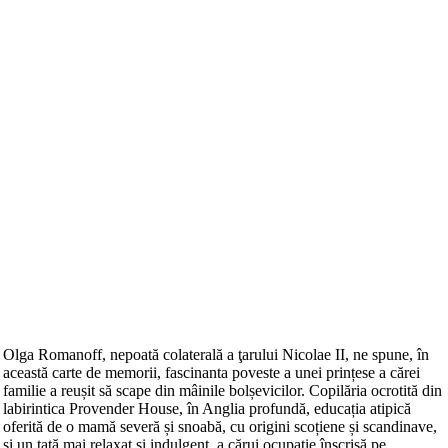
Olga Romanoff, nepoată colaterală a ţarului Nicolae II, ne spune, în
această carte de memorii, fascinanta poveste a unei prințese a cărei
familie a reușit să scape din mâinile bolșevicilor. Copilăria ocrotită din
labirintica Provender House, în Anglia profundă, educația atipică
oferită de o mamă severă și snoabă, cu origini scoțiene și scandinave,
și un tată mai relaxat și indulgent, a cărui ocupație înscrisă pe