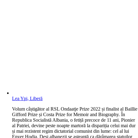
Lea Ypi, Liberă
V
olum câștigător al RSL Ondaatje Prize 2022 și finalist al Baillie
Gifford Prize și Costa Prize for Memoir and Biography. În
Republica Socialistă Albania, o fetiță precoce de 11 ani, Pionier
al Patriei, devine peste noapte martoră la dispariția celui mai dur
și mai rezistent regim dictatorial comunist din lume: cel al lui
Enver Hodja. Deși albanezii se așteaptă ca dărâmarea statuilor