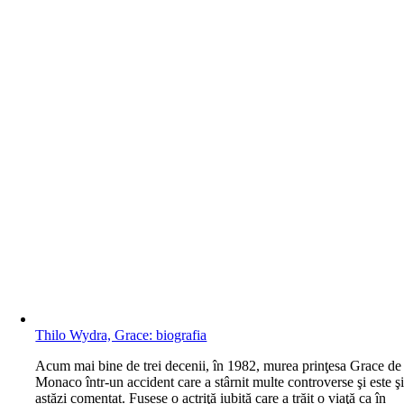
Thilo Wydra, Grace: biografia
A
cum mai bine de trei decenii, în 1982, murea prinţesa Grace de
Monaco într-un accident care a stârnit multe controverse şi este ş
astăzi comentat. Fusese o actriţă iubită care a trăit o viaţă ca în