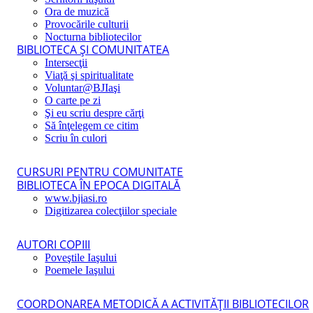
Ora de muzică
Provocările culturii
Nocturna bibliotecilor
BIBLIOTECA ŞI COMUNITATEA
Intersecţii
Viaţă şi spiritualitate
Voluntar@BJIaşi
O carte pe zi
Şi eu scriu despre cărţi
Să înţelegem ce citim
Scriu în culori
CURSURI PENTRU COMUNITATE
BIBLIOTECA ÎN EPOCA DIGITALĂ
www.bjiasi.ro
Digitizarea colecţiilor speciale
AUTORI COPIII
Poveştile Iaşului
Poemele Iaşului
COORDONAREA METODICĂ A ACTIVITĂŢII BIBLIOTECILOR