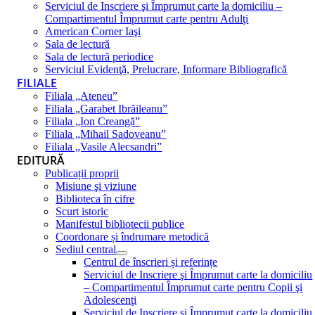
Serviciul de Inscriere şi Împrumut carte la domiciliu –
Compartimentul Împrumut carte pentru Adulţi
American Corner Iaşi
Sala de lectură
Sala de lectură periodice
Serviciul Evidenţă, Prelucrare, Informare Bibliografică
FILIALE
Filiala „Ateneu”
Filiala „Garabet Ibrăileanu”
Filiala „Ion Creangă”
Filiala „Mihail Sadoveanu”
Filiala „Vasile Alecsandri”
EDITURĂ
Publicații proprii
Misiune şi viziune
Biblioteca în cifre
Scurt istoric
Manifestul bibliotecii publice
Coordonare și îndrumare metodică
Sediul central
Centrul de înscrieri și referințe
Serviciul de Inscriere şi Împrumut carte la domiciliu
– Compartimentul Împrumut carte pentru Copii şi
Adolescenţi
Serviciul de Inscriere şi Împrumut carte la domiciliu