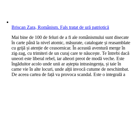
Briscan Zara, Românism. Fals tratat de ură patriotică
M
ai bine de 100 de feluri de a fi ale românismului sunt disecate
în carte până la nivel atomic, măsurate, catalogate și reasamblate
cu grijă și atenție de ceasornicar. În această aventură merge în
zig-zag, cu trimiteri de un curaj care te năucește. Te întrebi dacă
uneori este liberal rebel, iar alteori preot de modă veche. Este
îngăduitor acolo unde unii ar aștepta intrasingența, și taie în
carne vie în alte locuri, unde alții invocă cutume de neschimbat.
De aceea cartea de față va provoca scandal. Este o integrală a