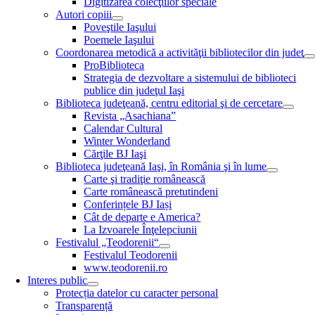
Digitizarea colecţiilor speciale
Autori copiii
Poveştile Iaşului
Poemele Iaşului
Coordonarea metodică a activităţii bibliotecilor din judeţ
ProBiblioteca
Strategia de dezvoltare a sistemului de biblioteci
publice din judeţul Iaşi
Biblioteca judeţeană, centru editorial şi de cercetare
Revista „Asachiana”
Calendar Cultural
Winter Wonderland
Cărţile BJ Iaşi
Biblioteca judeţeană Iaşi, în România şi în lume
Carte şi tradiţie românească
Carte românească pretutindeni
Conferințele BJ Iași
Cât de departe e America?
La Izvoarele Înţelepciunii
Festivalul „Teodorenii“
Festivalul Teodorenii
www.teodorenii.ro
Interes public
Protecția datelor cu caracter personal
Transparență