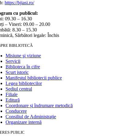
b:
https://bjiasi.ro/
gram cu publicul:
i: 09.30 – 16.30
ți – Vineri: 09.00 – 20.00
bătă: 8.30 – 15.30
inică, Sărbători legale: Închis
SPRE BIBLIOTECĂ
Misiune şi viziune
Servicii
Biblioteca în cifre
Scurt istoric
Manifestul bibliotecii publice
Legea bibliotecilor
Sediul central
Filiale
Editură
Coordonare și îndrumare metodică
Conducere
Consiliul de Administrație
Organizare internă
ERES PUBLIC