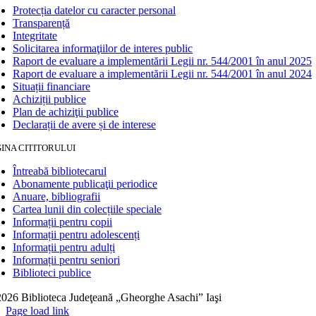
Protecția datelor cu caracter personal
Transparență
Integritate
Solicitarea informaţiilor de interes public
Raport de evaluare a implementării Legii nr. 544/2001 în anul 2025
Raport de evaluare a implementării Legii nr. 544/2001 în anul 2024
Situații financiare
Achiziții publice
Plan de achiziţii publice
Declarații de avere și de interese
INA CITITORULUI
Întreabă bibliotecarul
Abonamente publicaţii periodice
Anuare, bibliografii
Cartea lunii din colecțiile speciale
Informații pentru copii
Informații pentru adolescenți
Informații pentru adulți
Informații pentru seniori
Biblioteci publice
026 Biblioteca Judeţeană „Gheorghe Asachi” Iaşi
Page load link