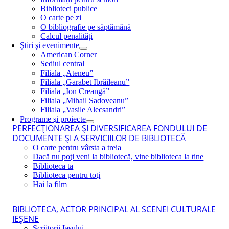
Biblioteci publice
O carte pe zi
O bibliografie pe săptămână
Calcul penalități
Ştiri şi evenimente
American Corner
Sediul central
Filiala „Ateneu”
Filiala „Garabet Ibrăileanu”
Filiala „Ion Creangă”
Filiala „Mihail Sadoveanu”
Filiala „Vasile Alecsandri”
Programe şi proiecte
PERFECŢIONAREA ŞI DIVERSIFICAREA FONDULUI DE
DOCUMENTE ŞI A SERVICIILOR DE BIBLIOTECĂ
O carte pentru vârsta a treia
Dacă nu poţi veni la bibliotecă, vine biblioteca la tine
Biblioteca ta
Biblioteca pentru toţi
Hai la film
BIBLIOTECA, ACTOR PRINCIPAL AL SCENEI CULTURALE
IEŞENE
Scriitorii Iaşului