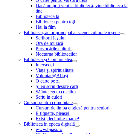
O carte pentru vârsta a treia
Dacă nu poţi veni la bibliotecă, vine biblioteca la
tine
Biblioteca ta
Biblioteca pentru toţi
Hai la film
Biblioteca, actor principal al scenei culturale ieşene
Scriitorii Iaşului
Ora de muzică
Provocările culturii
Nocturna bibliotecilor
Biblioteca și Comunitatea
Intersecţii
Viaţă şi spiritualitate
Voluntar@BJIaşi
O carte pe zi
Şi eu scriu despre cărţi
Să înţelegem ce citim
Scriu în culori
Cursuri pentru comunitate
Cursuri de limba engleză pentru seniori
E-tiquette, please!
Exist, deci mi-e foame!
Biblioteca în epoca digitală
www.bjiasi.ro