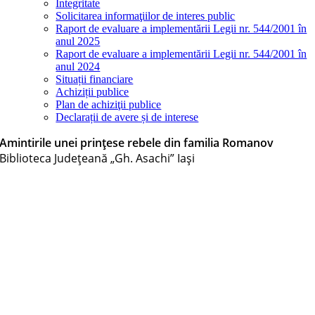
Integritate
Solicitarea informaţiilor de interes public
Raport de evaluare a implementării Legii nr. 544/2001 în
anul 2025
Raport de evaluare a implementării Legii nr. 544/2001 în
anul 2024
Situații financiare
Achiziții publice
Plan de achiziţii publice
Declarații de avere și de interese
Amintirile unei prințese rebele din familia Romanov
Biblioteca Judeţeană „Gh. Asachi” Iaşi