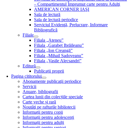
– Compartimentul Împrumut carte pentru Adulţi
AMERICAN CORNER IAŞI
Sala de lectură
Sala de lectură periodice
Serviciul Evidenţă, Prelucrare, Informare
Bibliografică
Filiale
Filiala „Ateneu”
Filiala „Garabet Ibrăileanu”
Filiala „Ion Creangă”
Filiala „Mihail Sadoveanu”
Filiala „Vasile Alecsandri”
Editură
Publicații proprii
Pagina cititorului
Abonamente publicaţii periodice
Servicii
Anuare, bibliografii
Cartea lunii din colecțiile speciale
Carte veche și rară
Noutăţi pe rafturile bibliotecii
Informații pentru copii
Informații pentru adolescenți
Informații pentru adulți
Informații pentru seniori