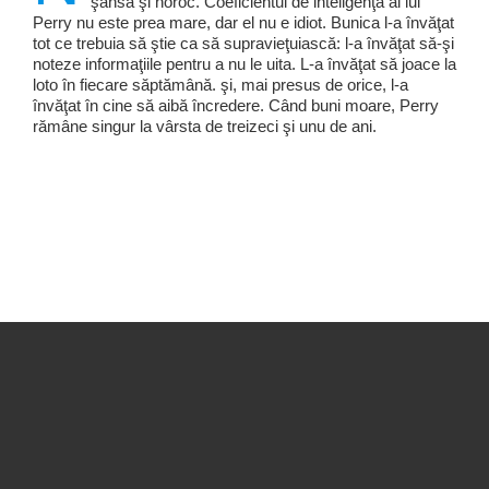
şansă şi noroc. Coeficientul de inteligenţă al lui
Perry nu este prea mare, dar el nu e idiot. Bunica l-a învăţat
tot ce trebuia să ştie ca să supravieţuiască: l-a învăţat să-şi
noteze informaţiile pentru a nu le uita. L-a învăţat să joace la
loto în fiecare săptămână. şi, mai presus de orice, l-a
învăţat în cine să aibă încredere. Când buni moare, Perry
rămâne singur la vârsta de treizeci şi unu de ani.