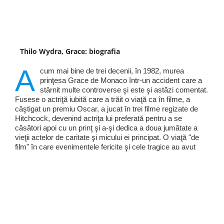
Thilo Wydra, Grace: biografia
A
cum mai bine de trei decenii, în 1982, murea
prinţesa Grace de Monaco într-un accident care a
stârnit multe controverse şi este şi astăzi comentat.
Fusese o actriţă iubită care a trăit o viaţă ca în filme, a
câştigat un premiu Oscar, a jucat în trei filme regizate de
Hitchcock, devenind actriţa lui preferată pentru a se
căsători apoi cu un prinţ şi a-şi dedica a doua jumătate a
vieţii actelor de caritate şi micului ei principat. O viaţă "de
film" în care evenimentele fericite şi cele tragice au avut