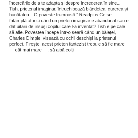
încercările de a te adapta și despre încrederea în sine...
Tish, prietenul imaginar, întruchipează blândețea, durerea și
bunătatea... O poveste frumoasă." Readplus Ce se
întâmplă atunci când un prieten imaginar e abandonat sau e
dat uitării de însuși copilul care l-a inventat? Tish e pe cale
să afle. Povestea începe într-o seară când un băiețel,
Charles Dimple, visează cu ochii deschiși la prietenul
perfect. Firește, acest prieten fantezist trebuie să fie mare
— cât mai mare —, să aibă colți —