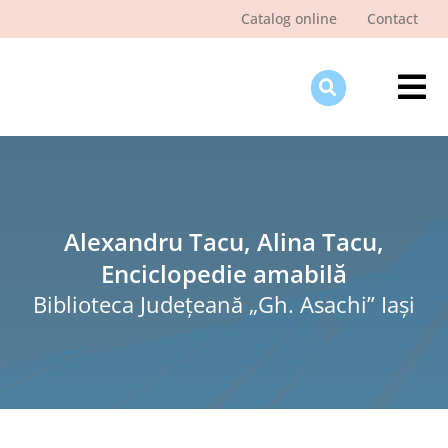
Skip
Catalog online
Contact
to
content
Tog
Nav
Des
Pagi
Şti
Alexandru Tacu, Alina Tacu,
Enciclopedie amabilă
Pro
Biblioteca Judeţeană „Gh. Asachi” Iaşi
Int