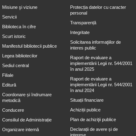
Misiune şi viziune
Protecția datelor cu caracter
personal
Servicii
Transparență
Biblioteca în cifre
Integritate
Scurt istoric
Solicitarea informaţiilor de
Manifestul bibliotecii publice
interes public
Legea bibliotecilor
Raport de evaluare a
implementării Legii nr. 544/2001
Sediul central
în anul 2025
Filiale
Raport de evaluare a
implementării Legii nr. 544/2001
Editură
în anul 2024
Coordonare și îndrumare
Situații financiare
metodică
Achiziții publice
Conducere
Plan de achiziţii publice
Consiliul de Administrație
Declarații de avere și de
Organizare internă
interese