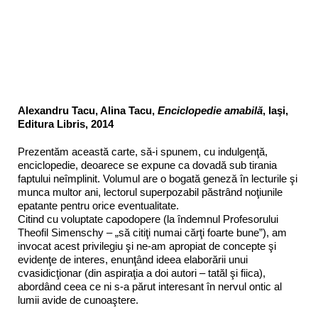
Alexandru Tacu, Alina Tacu,
Enciclopedie amabilă
, Iaşi,
Editura Libris, 2014
Prezentăm această carte, să-i spunem, cu indulgenţă,
enciclopedie, deoarece se expune ca dovadă sub tirania
faptului neîmplinit. Volumul are o bogată geneză în lecturile şi
munca multor ani, lectorul superpozabil păstrând noţiunile
epatante pentru orice eventualitate.
Citind cu voluptate capodopere (la îndemnul Profesorului
Theofil Simenschy – „să citiţi numai cărţi foarte bune”), am
invocat acest privilegiu şi ne-am apropiat de concepte şi
evidenţe de interes, enunţând ideea elaborării unui
cvasidicţionar (din aspiraţia a doi autori – tatăl şi fiica),
abordând ceea ce ni s-a părut interesant în nervul ontic al
lumii avide de cunoaştere.