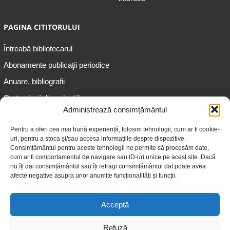
PAGINA CITITORULUI
Întreabă bibliotecarul
Abonamente publicaţii periodice
Anuare, bibliografii
Cartea lunii din colecțiile
speciale
Administrează consimțământul
Informații pentru copii
Pentru a oferi cea mai bună experiență, folosim tehnologii, cum ar fi cookie-
uri, pentru a stoca și/sau accesa informațiile despre dispozitive.
Informații pentru adolescenți
Consimțământul pentru aceste tehnologii ne permite să procesăm date,
Informații pentru adulți
cum ar fi comportamentul de navigare sau ID-uri unice pe acest site. Dacă
nu îți dai consimțământul sau îți retragi consimțământul dat poate avea
Informații pentru seniori
afecte negative asupra unor anumite funcționalități și funcții.
Biblioteci publice
Acceptă
Refuză