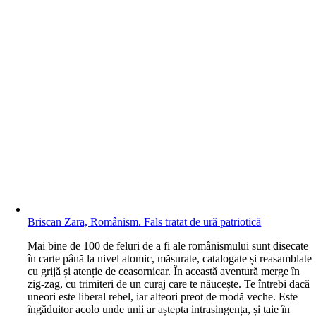
Briscan Zara, Românism. Fals tratat de ură patriotică
M
ai bine de 100 de feluri de a fi ale românismului sunt disecate
în carte până la nivel atomic, măsurate, catalogate și reasamblate
cu grijă și atenție de ceasornicar. În această aventură merge în
zig-zag, cu trimiteri de un curaj care te năucește. Te întrebi dacă
uneori este liberal rebel, iar alteori preot de modă veche. Este
îngăduitor acolo unde unii ar aștepta intrasingența, și taie în