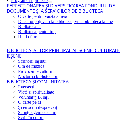
Programe şi proiecte
PERFECŢIONAREA ŞI DIVERSIFICAREA FONDULUI DE
DOCUMENTE ŞI A SERVICIILOR DE BIBLIOTECĂ
O carte pentru vârsta a treia
Dacă nu poţi veni la bibliotecă, vine biblioteca la tine
Biblioteca ta
Biblioteca pentru toţi
Hai la film
BIBLIOTECA, ACTOR PRINCIPAL AL SCENEI CULTURALE
IEŞENE
Scriitorii Iaşului
Ora de muzică
Provocările culturii
Nocturna bibliotecilor
BIBLIOTECA ŞI COMUNITATEA
Intersecţii
Viaţă şi spiritualitate
Voluntar@BJIaşi
O carte pe zi
Şi eu scriu despre cărţi
Să înţelegem ce citim
Scriu în culori