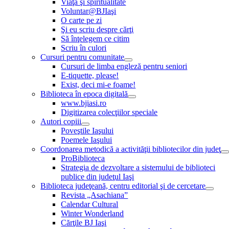
Viaţă şi spiritualitate
Voluntar@BJIaşi
O carte pe zi
Şi eu scriu despre cărţi
Să înţelegem ce citim
Scriu în culori
Cursuri pentru comunitate
Cursuri de limba engleză pentru seniori
E-tiquette, please!
Exist, deci mi-e foame!
Biblioteca în epoca digitală
www.bjiasi.ro
Digitizarea colecţiilor speciale
Autori copiii
Poveştile Iaşului
Poemele Iaşului
Coordonarea metodică a activităţii bibliotecilor din judeţ
ProBiblioteca
Strategia de dezvoltare a sistemului de biblioteci
publice din judeţul Iaşi
Biblioteca judeţeană, centru editorial şi de cercetare
Revista „Asachiana”
Calendar Cultural
Winter Wonderland
Cărţile BJ Iaşi