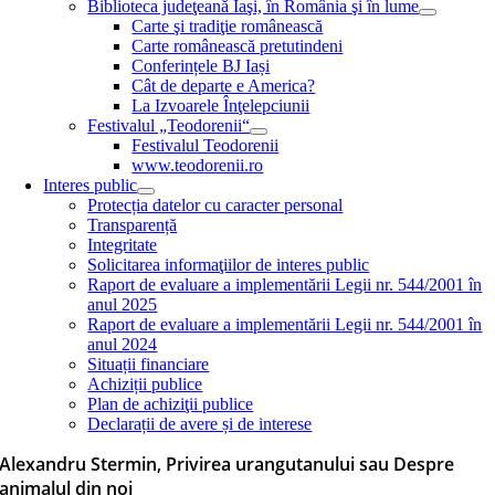
Biblioteca judeţeană Iaşi, în România şi în lume
Carte şi tradiţie românească
Carte românească pretutindeni
Conferințele BJ Iași
Cât de departe e America?
La Izvoarele Înţelepciunii
Festivalul „Teodorenii“
Festivalul Teodorenii
www.teodorenii.ro
Interes public
Protecția datelor cu caracter personal
Transparență
Integritate
Solicitarea informaţiilor de interes public
Raport de evaluare a implementării Legii nr. 544/2001 în
anul 2025
Raport de evaluare a implementării Legii nr. 544/2001 în
anul 2024
Situații financiare
Achiziții publice
Plan de achiziţii publice
Declarații de avere și de interese
Alexandru Stermin, Privirea urangutanului sau Despre
animalul din noi