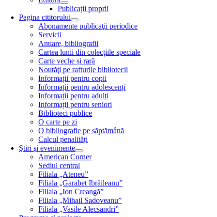
Publicații proprii
Pagina cititorului
Abonamente publicaţii periodice
Servicii
Anuare, bibliografii
Cartea lunii din colecțiile speciale
Carte veche și rară
Noutăţi pe rafturile bibliotecii
Informații pentru copii
Informații pentru adolescenți
Informații pentru adulți
Informații pentru seniori
Biblioteci publice
O carte pe zi
O bibliografie pe săptămână
Calcul penalități
Ştiri şi evenimente
American Corner
Sediul central
Filiala „Ateneu”
Filiala „Garabet Ibrăileanu”
Filiala „Ion Creangă”
Filiala „Mihail Sadoveanu”
Filiala „Vasile Alecsandri”