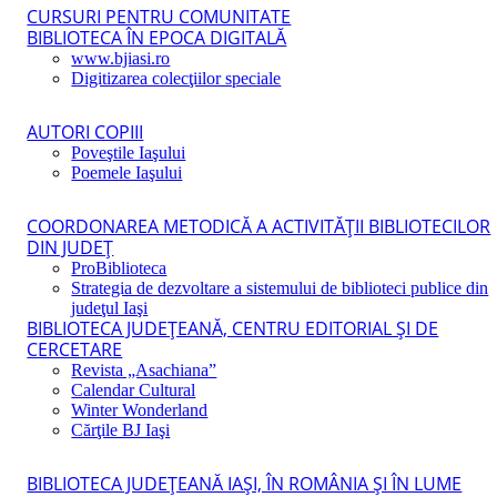
CURSURI PENTRU COMUNITATE
BIBLIOTECA ÎN EPOCA DIGITALĂ
www.bjiasi.ro
Digitizarea colecţiilor speciale
AUTORI COPIII
Poveştile Iaşului
Poemele Iaşului
COORDONAREA METODICĂ A ACTIVITĂŢII BIBLIOTECILOR
DIN JUDEŢ
ProBiblioteca
Strategia de dezvoltare a sistemului de biblioteci publice din
judeţul Iaşi
BIBLIOTECA JUDEŢEANĂ, CENTRU EDITORIAL ŞI DE
CERCETARE
Revista „Asachiana”
Calendar Cultural
Winter Wonderland
Cărţile BJ Iaşi
BIBLIOTECA JUDEŢEANĂ IAŞI, ÎN ROMÂNIA ŞI ÎN LUME