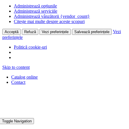
Administrează opțiunile
Administrează serviciile
Administrează vânzătorii {vendor_count}
Citește mai multe despre aceste scopuri
Vezi
Acceptă
Refuză
Vezi preferințele
Salvează preferințele
preferințele
Politică cookie-uri
Skip to content
Catalog online
Contact
Toggle Navigation