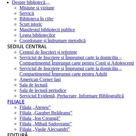
Despre bibliotecă
Misiune şi viziune
Servicii
Biblioteca în cifre
Scurt istoric
Manifestul bibliotecii publice
Legea bibliotecilor
Coordonare și îndrumare metodică
SEDIUL CENTRAL
Centrul de înscrieri și referințe
Serviciul de Inscriere şi Împrumut carte la domiciliu –
Compartimentul Împrumut carte pentru Copii şi Adolescenţi
Serviciul de Inscriere şi Împrumut carte la domiciliu –
Compartimentul Împrumut carte pentru Adulţi
American Corner Iaşi
Sala de lectură
Sala de lectură periodice
Serviciul Evidenţă, Prelucrare, Informare Bibliografică
FILIALE
Filiala „Ateneu”
Filiala „Garabet Ibrăileanu”
Filiala „Ion Creangă”
Filiala „Mihail Sadoveanu”
Filiala „Vasile Alecsandri”
EDITURĂ