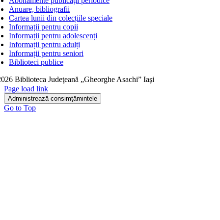
Abonamente publicaţii periodice
Anuare, bibliografii
Cartea lunii din colecțiile speciale
Informații pentru copii
Informații pentru adolescenți
Informații pentru adulți
Informații pentru seniori
Biblioteci publice
026 Biblioteca Judeţeană „Gheorghe Asachi” Iaşi
Page load link
Administrează consimțămintele
Go to Top