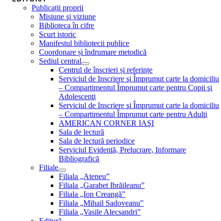
Publicații proprii
Misiune şi viziune
Biblioteca în cifre
Scurt istoric
Manifestul bibliotecii publice
Coordonare și îndrumare metodică
Sediul central
Centrul de înscrieri și referințe
Serviciul de Inscriere şi Împrumut carte la domiciliu
– Compartimentul Împrumut carte pentru Copii şi
Adolescenţi
Serviciul de Inscriere şi Împrumut carte la domiciliu
– Compartimentul Împrumut carte pentru Adulţi
AMERICAN CORNER IAŞI
Sala de lectură
Sala de lectură periodice
Serviciul Evidenţă, Prelucrare, Informare
Bibliografică
Filiale
Filiala „Ateneu”
Filiala „Garabet Ibrăileanu”
Filiala „Ion Creangă”
Filiala „Mihail Sadoveanu”
Filiala „Vasile Alecsandri”
Editură