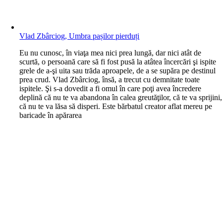
Vlad Zbârciog, Umbra pașilor pierduți
E
u nu cunosc, în viaţa mea nici prea lungă, dar nici atât de
scurtă, o persoană care să fi fost pusă la atâtea încercări şi ispite
grele de a-şi uita sau trăda aproapele, de a se supăra pe destinul
prea crud. Vlad Zbârciog, însă, a trecut cu demnitate toate
ispitele. Şi s-a dovedit a fi omul în care poţi avea încredere
deplină că nu te va abandona în calea greutăţilor, că te va sprijini
că nu te va lăsa să disperi. Este bărbatul creator aflat mereu pe
baricade în apărarea