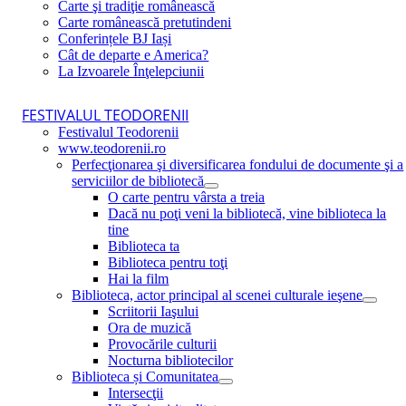
Carte şi tradiţie românească
Carte românească pretutindeni
Conferințele BJ Iași
Cât de departe e America?
La Izvoarele Înţelepciunii
FESTIVALUL TEODORENII
Festivalul Teodorenii
www.teodorenii.ro
Perfecţionarea şi diversificarea fondului de documente şi a
serviciilor de bibliotecă
O carte pentru vârsta a treia
Dacă nu poţi veni la bibliotecă, vine biblioteca la
tine
Biblioteca ta
Biblioteca pentru toţi
Hai la film
Biblioteca, actor principal al scenei culturale ieşene
Scriitorii Iaşului
Ora de muzică
Provocările culturii
Nocturna bibliotecilor
Biblioteca și Comunitatea
Intersecţii