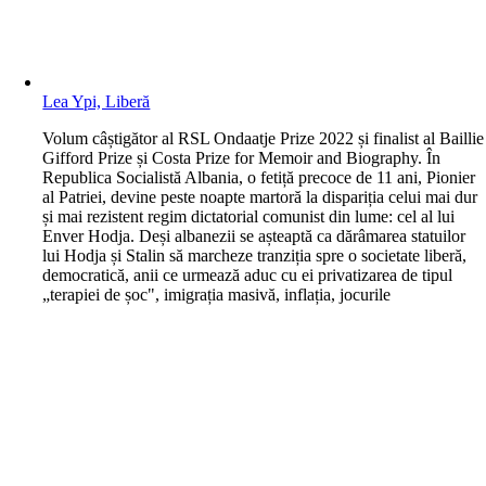
Lea Ypi, Liberă
V
olum câștigător al RSL Ondaatje Prize 2022 și finalist al Baillie
Gifford Prize și Costa Prize for Memoir and Biography. În
Republica Socialistă Albania, o fetiță precoce de 11 ani, Pionier
al Patriei, devine peste noapte martoră la dispariția celui mai dur
și mai rezistent regim dictatorial comunist din lume: cel al lui
Enver Hodja. Deși albanezii se așteaptă ca dărâmarea statuilor
lui Hodja și Stalin să marcheze tranziția spre o societate liberă,
democratică, anii ce urmează aduc cu ei privatizarea de tipul
„terapiei de șoc", imigrația masivă, inflația, jocurile