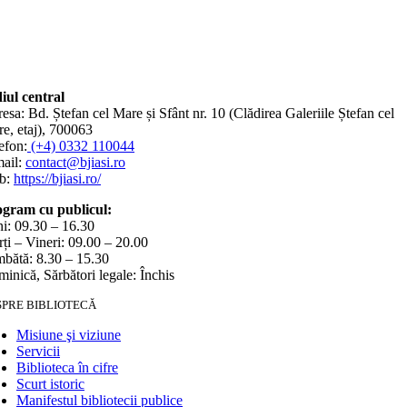
iul central
esa: Bd. Ștefan cel Mare și Sfânt nr. 10 (Clădirea Galeriile Ștefan cel
e, etaj), 700063
efon:
(+4) 0332 110044
ail:
contact@bjiasi.ro
b:
https://bjiasi.ro/
gram cu publicul:
i: 09.30 – 16.30
ți – Vineri: 09.00 – 20.00
bătă: 8.30 – 15.30
inică, Sărbători legale: Închis
SPRE BIBLIOTECĂ
Misiune şi viziune
Servicii
Biblioteca în cifre
Scurt istoric
Manifestul bibliotecii publice