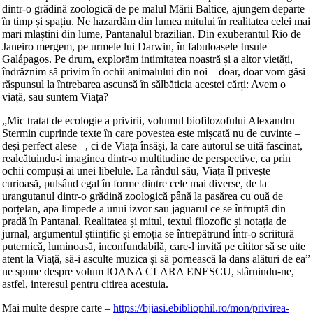
dintr-o grădină zoologică de pe malul Mării Baltice, ajungem departe
în timp și spațiu. Ne hazardăm din lumea mitului în realitatea celei mai
mari mlaștini din lume, Pantanalul brazilian. Din exuberantul Rio de
Janeiro mergem, pe urmele lui Darwin, în fabuloasele Insule
Galápagos. Pe drum, explorăm intimitatea noastră și a altor vietăți,
îndrăznim să privim în ochii animalului din noi – doar, doar vom găsi
răspunsul la întrebarea ascunsă în sălbăticia acestei cărți: Avem o
viață, sau suntem Viața?
„Mic tratat de ecologie a privirii, volumul biofilozofului Alexandru
Stermin cuprinde texte în care povestea este mișcată nu de cuvinte –
deși perfect alese –, ci de Viața însăși, la care autorul se uită fascinat,
realcătuindu-i imaginea dintr-o multitudine de perspective, ca prin
ochii compuși ai unei libelule. La rândul său, Viața îl privește
curioasă, pulsând egal în forme dintre cele mai diverse, de la
urangutanul dintr-o grădină zoologică până la pasărea cu ouă de
porțelan, apa limpede a unui izvor sau jaguarul ce se înfruptă din
pradă în Pantanal. Realitatea și mitul, textul filozofic și notația de
jurnal, argumentul științific și emoția se întrepătrund într-o scriitură
puternică, luminoasă, inconfundabilă, care-l invită pe cititor să se uite
atent la Viață, să-i asculte muzica și să pornească la dans alături de ea”
ne spune despre volum IOANA CLARA ENESCU, stârnindu-ne,
astfel, interesul pentru citirea acestuia.
Mai multe despre carte –
https://bjiasi.ebibliophil.ro/mon/privirea-