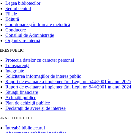
Legea bibliotecilor
Sediul central
Filiale
Editură
Coordonare și îndrumare metodică
Conducere
Consiliul de Administrație
Organizare internă
ERES PUBLIC
Protecția datelor cu caracter personal
Transparență
Integritate
Solicitarea informaţiilor de interes public
Raport de evaluare a implementării Legii nr. 544/2001 în anul 2025
Raport de evaluare a implementării Legii nr. 544/2001 în anul 2024
Situații financiare
Achiziții publice
Plan de achiziţii publice
Declarații de avere și de interese
INA CITITORULUI
Întreabă bibliotecarul