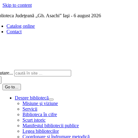
Skip to content
blioteca Judeţeană „Gh. Asachi” Iaşi - 6 august 2026
Catalog online
Contact
tare...
Go to...
Despre bibliotecă
Misiune şi viziune
Servicii
Biblioteca în cifre
Scurt istoric
Manifestul bibliotecii publice
Legea bibliotecilor
Coordonare și îndrumare metodică