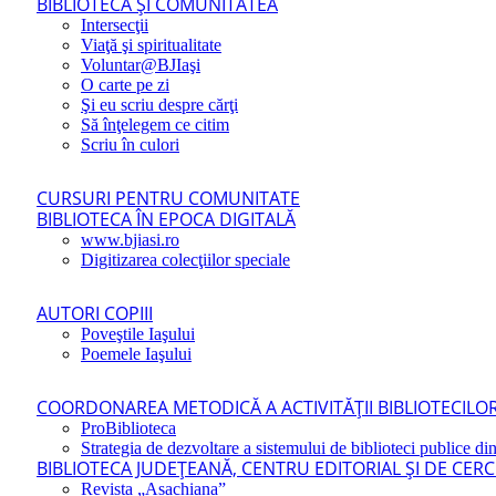
BIBLIOTECA ŞI COMUNITATEA
Intersecţii
Viaţă şi spiritualitate
Voluntar@BJIaşi
O carte pe zi
Şi eu scriu despre cărţi
Să înţelegem ce citim
Scriu în culori
CURSURI PENTRU COMUNITATE
BIBLIOTECA ÎN EPOCA DIGITALĂ
www.bjiasi.ro
Digitizarea colecţiilor speciale
AUTORI COPIII
Poveştile Iaşului
Poemele Iaşului
COORDONAREA METODICĂ A ACTIVITĂŢII BIBLIOTECILOR
ProBiblioteca
Strategia de dezvoltare a sistemului de biblioteci publice din
BIBLIOTECA JUDEŢEANĂ, CENTRU EDITORIAL ŞI DE CER
Revista „Asachiana”