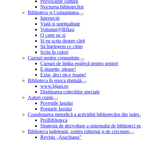
Provocările culturii
Nocturna bibliotecilor
Biblioteca și Comunitatea
Intersecţii
Viaţă şi spiritualitate
Voluntar@BJIaşi
O carte pe zi
Şi eu scriu despre cărţi
Să înţelegem ce citim
Scriu în culori
Cursuri pentru comunitate
Cursuri de limba engleză pentru seniori
E-tiquette, please!
Exist, deci mi-e foame!
Biblioteca în epoca digitală
www.bjiasi.ro
Digitizarea colecţiilor speciale
Autori copiii
Poveştile Iaşului
Poemele Iaşului
Coordonarea metodică a activităţii bibliotecilor din judeţ
ProBiblioteca
Strategia de dezvoltare a sistemului de biblioteci pu
Biblioteca judeţeană, centru editorial şi de cercetare
Revista „Asachiana”