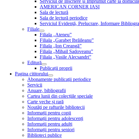
Serviciul de Inscriere şi Împrumut carte la domici
AMERICAN CORNER IAŞI
Sala de lectură
Sala de lectură periodice
Serviciul Evidenţă, Prelucrare, Informare Bibliogra
Filiale
Filiala „Ateneu”
Filiala „Garabet Ibrăileanu”
Filiala „Ion Creangă”
Filiala „Mihail Sadoveanu”
Filiala „Vasile Alecsandri”
Editură
Publicații proprii
Pagina cititorului
Abonamente publicaţii periodice
Servicii
Anuare, bibliografii
Cartea lunii din colecțiile speciale
Carte veche și rară
Noutăţi pe rafturile bibliotecii
Informații pentru copii
Informații pentru adolescenți
Informații pentru adulți
Informații pentru seniori
Biblioteci publice