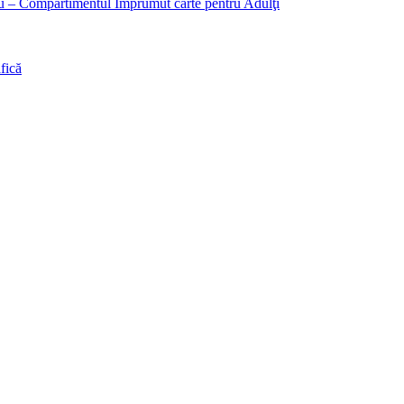
liu – Compartimentul Împrumut carte pentru Adulţi
fică