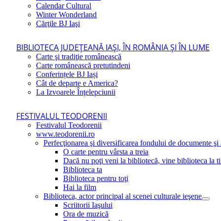
Calendar Cultural
Winter Wonderland
Cărţile BJ Iaşi
BIBLIOTECA JUDEŢEANĂ IAŞI, ÎN ROMÂNIA ŞI ÎN LUME
Carte şi tradiţie românească
Carte românească pretutindeni
Conferințele BJ Iași
Cât de departe e America?
La Izvoarele Înţelepciunii
FESTIVALUL TEODORENII
Festivalul Teodorenii
www.teodorenii.ro
Perfecţionarea şi diversificarea fondului de documente şi a
O carte pentru vârsta a treia
Dacă nu poţi veni la bibliotecă, vine biblioteca la t
Biblioteca ta
Biblioteca pentru toţi
Hai la film
Biblioteca, actor principal al scenei culturale ieşene
Scriitorii Iaşului
Ora de muzică