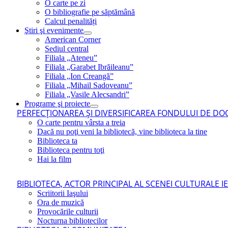
O carte pe zi
O bibliografie pe săptămână
Calcul penalități
Ştiri şi evenimente
American Corner
Sediul central
Filiala „Ateneu”
Filiala „Garabet Ibrăileanu”
Filiala „Ion Creangă”
Filiala „Mihail Sadoveanu”
Filiala „Vasile Alecsandri”
Programe şi proiecte
PERFECŢIONAREA ŞI DIVERSIFICAREA FONDULUI DE DOC
O carte pentru vârsta a treia
Dacă nu poţi veni la bibliotecă, vine biblioteca la tine
Biblioteca ta
Biblioteca pentru toţi
Hai la film
BIBLIOTECA, ACTOR PRINCIPAL AL SCENEI CULTURALE I
Scriitorii Iaşului
Ora de muzică
Provocările culturii
Nocturna bibliotecilor