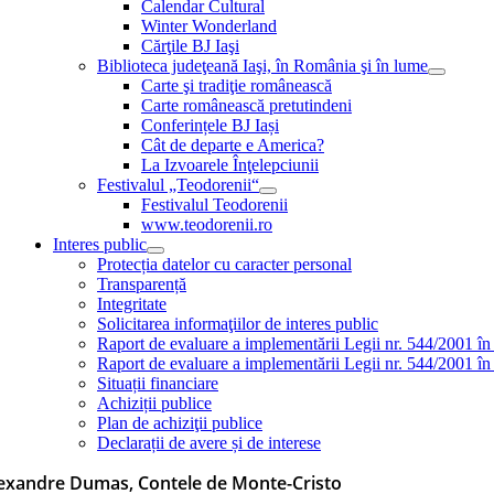
Calendar Cultural
Winter Wonderland
Cărţile BJ Iaşi
Biblioteca judeţeană Iaşi, în România şi în lume
Carte şi tradiţie românească
Carte românească pretutindeni
Conferințele BJ Iași
Cât de departe e America?
La Izvoarele Înţelepciunii
Festivalul „Teodorenii“
Festivalul Teodorenii
www.teodorenii.ro
Interes public
Protecția datelor cu caracter personal
Transparență
Integritate
Solicitarea informaţiilor de interes public
Raport de evaluare a implementării Legii nr. 544/2001 în
Raport de evaluare a implementării Legii nr. 544/2001 în
Situații financiare
Achiziții publice
Plan de achiziţii publice
Declarații de avere și de interese
exandre Dumas, Contele de Monte-Cristo