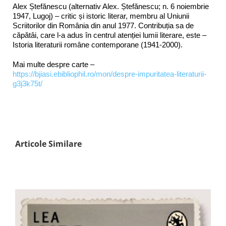
Alex Ștefănescu (alternativ Alex. Ștefănescu; n. 6 noiembrie
1947, Lugoj) – critic și istoric literar, membru al Uniunii
Scriitorilor din România din anul 1977. Contribuția sa de
căpătâi, care l-a adus în centrul atenției lumii literare, este –
Istoria literaturii române contemporane (1941-2000).
Mai multe despre carte –
https://bjiasi.ebibliophil.ro/mon/despre-impuritatea-literaturii-
g3j3k75t/
Articole Similare