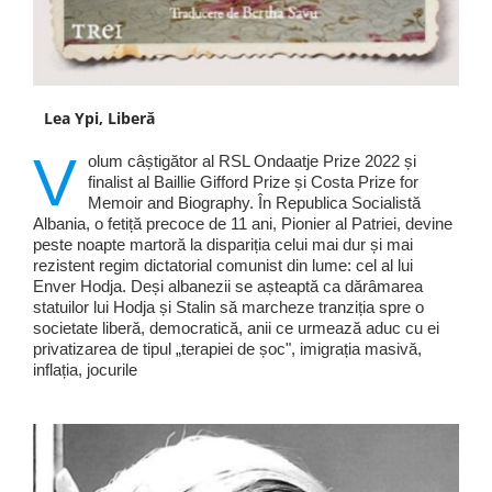
Lea Ypi, Liberă
V
olum câștigător al RSL Ondaatje Prize 2022 și
finalist al Baillie Gifford Prize și Costa Prize for
Memoir and Biography. În Republica Socialistă
Albania, o fetiță precoce de 11 ani, Pionier al Patriei, devine
peste noapte martoră la dispariția celui mai dur și mai
rezistent regim dictatorial comunist din lume: cel al lui
Enver Hodja. Deși albanezii se așteaptă ca dărâmarea
statuilor lui Hodja și Stalin să marcheze tranziția spre o
societate liberă, democratică, anii ce urmează aduc cu ei
privatizarea de tipul „terapiei de șoc", imigrația masivă,
inflația, jocurile