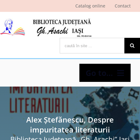
Skip
Catalog online
Contact
to
content
Cautare...
Go to...
Despre bibliotecă
Pagina cititorului
Alex Ştefănescu, Despre
impuritatea literaturii
Ştiri şi evenimente
Biblioteca Judeţeană „Gh. Asachi” Iaşi