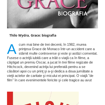
Thilo Wydra, Grace: biografia
A
cum mai bine de trei decenii, în 1982, murea
prinţesa Grace de Monaco într-un accident care a
stârnit multe controverse şi este şi astăzi comentat.
Fusese o actriţă iubită care a trăit o viaţă ca în filme, a
câştigat un premiu Oscar, a jucat în trei filme regizate de
Hitchcock, devenind actriţa lui preferată pentru a se
căsători apoi cu un prinţ şi a-şi dedica a doua jumătate a
vieţii actelor de caritate şi micului ei principat. O viaţă "de
film" în care evenimentele fericite şi cele tragice au avut