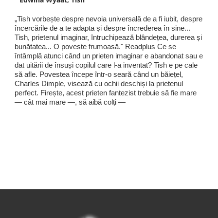
„Tish vorbește despre nevoia universală de a fi iubit, despre
încercările de a te adapta și despre încrederea în sine...
Tish, prietenul imaginar, întruchipează blândețea, durerea și
bunătatea... O poveste frumoasă." Readplus Ce se
întâmplă atunci când un prieten imaginar e abandonat sau e
dat uitării de însuși copilul care l-a inventat? Tish e pe cale
să afle. Povestea începe într-o seară când un băiețel,
Charles Dimple, visează cu ochii deschiși la prietenul
perfect. Firește, acest prieten fantezist trebuie să fie mare
— cât mai mare —, să aibă colți —