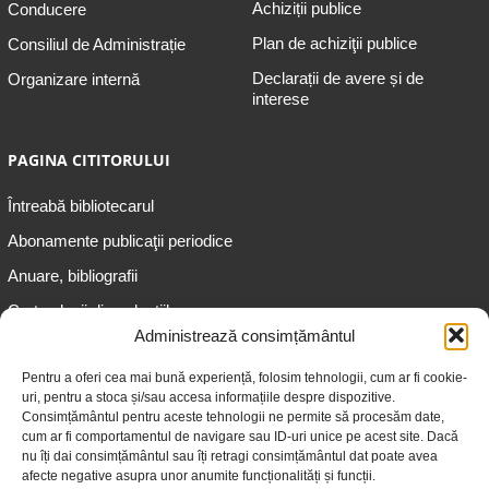
Achiziții publice
Conducere
Plan de achiziţii publice
Consiliul de Administrație
Declarații de avere și de
Organizare internă
interese
PAGINA CITITORULUI
Întreabă bibliotecarul
Abonamente publicaţii periodice
Anuare, bibliografii
Cartea lunii din colecțiile
speciale
Administrează consimțământul
Informații pentru copii
Pentru a oferi cea mai bună experiență, folosim tehnologii, cum ar fi cookie-
uri, pentru a stoca și/sau accesa informațiile despre dispozitive.
Informații pentru adolescenți
Consimțământul pentru aceste tehnologii ne permite să procesăm date,
Informații pentru adulți
cum ar fi comportamentul de navigare sau ID-uri unice pe acest site. Dacă
nu îți dai consimțământul sau îți retragi consimțământul dat poate avea
Informații pentru seniori
afecte negative asupra unor anumite funcționalități și funcții.