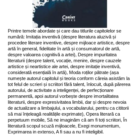
Printre temele abordate și care dau titlurile capitolelor se
numără: Imitația inventivă (despre literatura aluzivă și
procedee literare inventive, despre mijloace artistice, despre
artă în general, fidelitate în artă și consumatorul de artă,
despre valoarea cognitivă a artei), Despre impuritatea
literaturii (despre talent, vocație, menire, despre cauzele
artistice și neartistice ale artei, despre imitație inventivă,
considerată esențială în artă), Moda roților pătrate (așa
numește autorul capitolul și teoria conform căreia asistăm la
tot felul de scrieri și scriitori fără talent, înlocuit, după părerea
autorului, de activitate a inteligenței, de perfecționare
permanentă, apoi autorul vorbește despre imortalitatea
literaturii, despre expresivitatea limbii, dar și despre nevoia
de actualizare a limbajului, a vocabularului, pentru ca cititorii
să mai înțeleagă realitățile exprimate), Opera literară ca
perpetuum mobile, Să ne imaginăm că am fi toți scriitori, În
literatură scopul scuză mijloacele, Exegi monumentum,
Exprimarea in extenso, A fi sau a nu fi inteligibil.