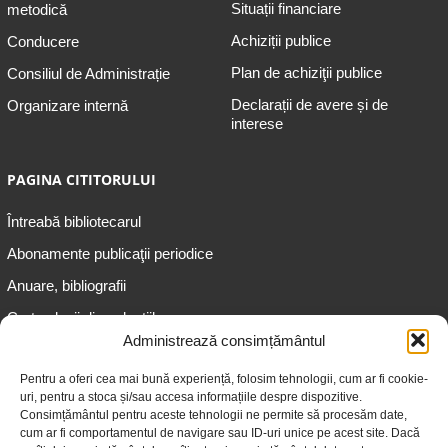
Situații financiare
metodică
Achiziții publice
Conducere
Plan de achiziţii publice
Consiliul de Administrație
Declarații de avere și de
Organizare internă
interese
PAGINA CITITORULUI
Întreabă bibliotecarul
Abonamente publicaţii periodice
Anuare, bibliografii
Cartea lunii din colecțiile
speciale
Administrează consimțământul
Informații pentru copii
Pentru a oferi cea mai bună experiență, folosim tehnologii, cum ar fi cookie-
uri, pentru a stoca și/sau accesa informațiile despre dispozitive.
Informații pentru adolescenți
Consimțământul pentru aceste tehnologii ne permite să procesăm date,
Informații pentru adulți
cum ar fi comportamentul de navigare sau ID-uri unice pe acest site. Dacă