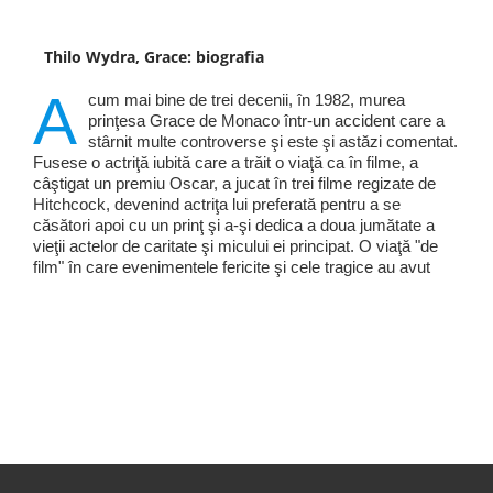
Thilo Wydra, Grace: biografia
A
cum mai bine de trei decenii, în 1982, murea
prinţesa Grace de Monaco într-un accident care a
stârnit multe controverse şi este şi astăzi comentat.
Fusese o actriţă iubită care a trăit o viaţă ca în filme, a
câştigat un premiu Oscar, a jucat în trei filme regizate de
Hitchcock, devenind actriţa lui preferată pentru a se
căsători apoi cu un prinţ şi a-şi dedica a doua jumătate a
vieţii actelor de caritate şi micului ei principat. O viaţă "de
film" în care evenimentele fericite şi cele tragice au avut