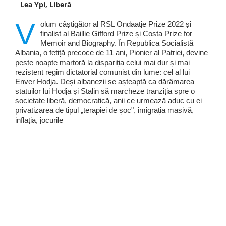
Lea Ypi, Liberă
V
olum câștigător al RSL Ondaatje Prize 2022 și
finalist al Baillie Gifford Prize și Costa Prize for
Memoir and Biography. În Republica Socialistă
Albania, o fetiță precoce de 11 ani, Pionier al Patriei, devine
peste noapte martoră la dispariția celui mai dur și mai
rezistent regim dictatorial comunist din lume: cel al lui
Enver Hodja. Deși albanezii se așteaptă ca dărâmarea
statuilor lui Hodja și Stalin să marcheze tranziția spre o
societate liberă, democratică, anii ce urmează aduc cu ei
privatizarea de tipul „terapiei de șoc", imigrația masivă,
inflația, jocurile