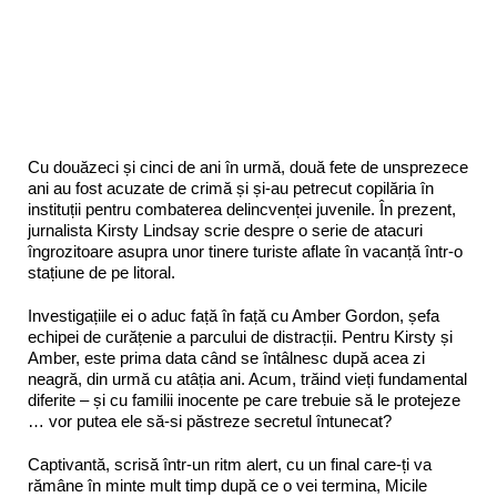
Cu douăzeci și cinci de ani în urmă, două fete de unsprezece
ani au fost acuzate de crimă și și-au petrecut copilăria în
instituții pentru combaterea delincvenței juvenile. În prezent,
jurnalista Kirsty Lindsay scrie despre o serie de atacuri
îngrozitoare asupra unor tinere turiste aflate în vacanță într-o
stațiune de pe litoral.
Investigațiile ei o aduc față în față cu Amber Gordon, șefa
echipei de curățenie a parcului de distracții. Pentru Kirsty și
Amber, este prima data când se întâlnesc după acea zi
neagră, din urmă cu atâția ani. Acum, trăind vieți fundamental
diferite – și cu familii inocente pe care trebuie să le protejeze
… vor putea ele să-si păstreze secretul întunecat?
Captivantă, scrisă într-un ritm alert, cu un final care-ți va
rămâne în minte mult timp după ce o vei termina, Micile