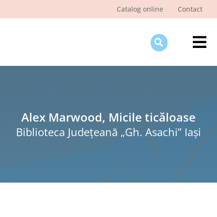
Skip
Catalog online
Contact
to
content
Tog
Nav
Des
Pagi
Şti
Alex Marwood, Micile ticăloase
Biblioteca Judeţeană „Gh. Asachi” Iaşi
Pro
Int