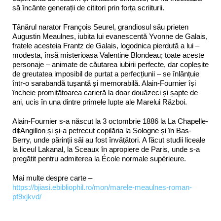
să încânte generații de cititori prin forța scriiturii.
Tânărul narator François Seurel, grandiosul său prieten
Augustin Meaulnes, iubita lui evanescentă Yvonne de Galais,
fratele acesteia Frantz de Galais, logodnica pierdută a lui –
modesta, însă misterioasa Valentine Blondeau; toate aceste
personaje – animate de căutarea iubirii perfecte, dar copleșite
de greutatea imposibil de purtat a perfecțiunii – se înlănțuie
într-o sarabandă tușantă și memorabilă. Alain-Fournier își
încheie promițătoarea carieră la doar douăzeci și șapte de
ani, ucis în una dintre primele lupte ale Marelui Război.
Alain-Fournier s-a născut la 3 octombrie 1886 la La Chapelle-
d¢Angillon și și-a petrecut copilăria la Sologne și în Bas-
Berry, unde părinții săi au fost învățători. A făcut studii liceale
la liceul Lakanal, la Sceaux în apropiere de Paris, unde s-a
pregătit pentru admiterea la École normale supérieure.
Mai multe despre carte –
https://bjiasi.ebibliophil.ro/mon/marele-meaulnes-roman-
pf9xjkvd/