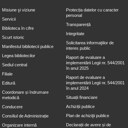
Misiune şi viziune
Protecția datelor cu caracter
personal
Servicii
Transparență
Biblioteca în cifre
Integritate
Scurt istoric
Solicitarea informaţiilor de
Manifestul bibliotecii publice
interes public
Legea bibliotecilor
Raport de evaluare a
implementării Legii nr. 544/2001
Sediul central
în anul 2025
Filiale
Raport de evaluare a
implementării Legii nr. 544/2001
Editură
în anul 2024
Coordonare și îndrumare
Situații financiare
metodică
Achiziții publice
Conducere
Plan de achiziţii publice
Consiliul de Administrație
Declarații de avere și de
Organizare internă