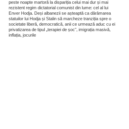
peste noapte martoră la dispariția celui mai dur și mai
rezistent regim dictatorial comunist din lume: cel al lui
Enver Hodja. Deși albanezii se așteaptă ca dărâmarea
statuilor lui Hodja și Stalin să marcheze tranziția spre o
societate liberă, democratică, anii ce urmează aduc cu ei
privatizarea de tipul „terapiei de șoc", imigrația masivă,
inflația, jocurile