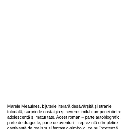
Marele Meaulnes, bijuterie literară desăvârșită și stranie
totodată, surprinde nostalgia și neverosimilul cumpenei dintre
adolescență și maturitate. Acest roman – parte autobiografic,
parte de dragoste, parte de aventuri – reprezintă o împletire
captivantă de realism și fantastic-simbolic, ce nu încetează