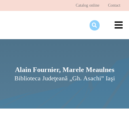
Skip
Catalog online
Contact
to
content
To
Nav
Desp
Pagi
Ştir
Alain Fournier, Marele Meaulnes
Biblioteca Judeţeană „Gh. Asachi” Iaşi
Prog
Inte