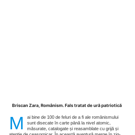
Briscan Zara, Românism. Fals tratat de ură patriotică
M
ai bine de 100 de feluri de a fi ale românismului
sunt disecate în carte până la nivel atomic,
măsurate, catalogate și reasamblate cu grijă și
atenție de ceasornicar. În această aventură merge în zig-