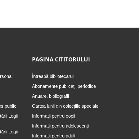
PAGINA CITITORULUI
ersonal
Întreabă bibliotecarul
Abonamente publicaţii periodice
Anuare, bibliografii
es public
Cartea lunii din colecțiile speciale
rii Legii
Informații pentru copii
Informații pentru adolescenți
rii Legii
Informații pentru adulți