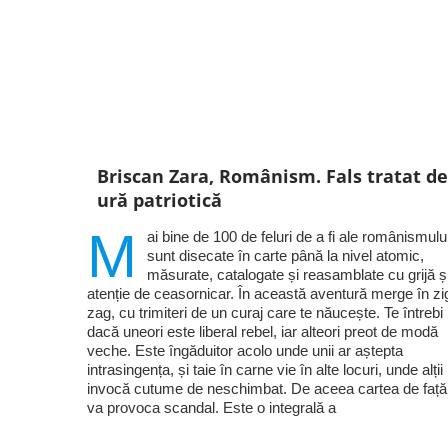
Briscan Zara, Românism. Fals tratat de
ură patriotică
M
ai bine de 100 de feluri de a fi ale românismulu
sunt disecate în carte până la nivel atomic,
măsurate, catalogate și reasamblate cu grijă ș
atenție de ceasornicar. În această aventură merge în zi
zag, cu trimiteri de un curaj care te năucește. Te întrebi
dacă uneori este liberal rebel, iar alteori preot de modă
veche. Este îngăduitor acolo unde unii ar aștepta
intrasingența, și taie în carne vie în alte locuri, unde alții
invocă cutume de neschimbat. De aceea cartea de față
va provoca scandal. Este o integrală a