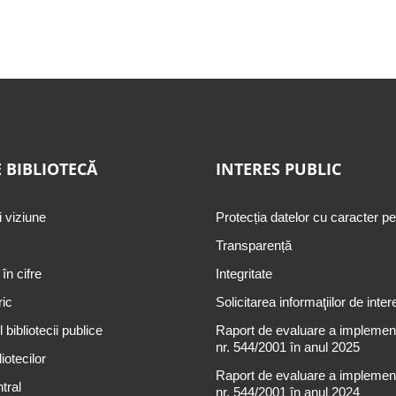
 BIBLIOTECĂ
INTERES PUBLIC
i viziune
Protecția datelor cu caracter p
Transparență
 în cifre
Integritate
ric
Solicitarea informaţiilor de inter
 bibliotecii publice
Raport de evaluare a implementă
nr. 544/2001 în anul 2025
iotecilor
Raport de evaluare a implementă
tral
nr. 544/2001 în anul 2024