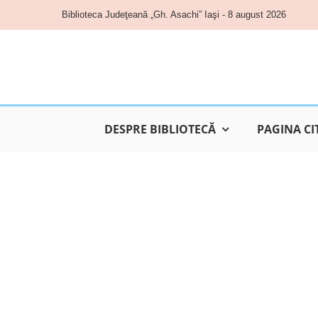
Skip
Biblioteca Judeţeană „Gh. Asachi” Iaşi - 8 august 2026
to
content
DESPRE BIBLIOTECĂ
PAGINA CI