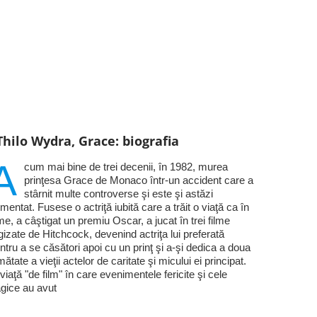
Thilo Wydra, Grace: biografia
A
cum mai bine de trei decenii, în 1982, murea
prinţesa Grace de Monaco într-un accident care a
stârnit multe controverse şi este şi astăzi
mentat. Fusese o actriţă iubită care a trăit o viaţă ca în
lme, a câştigat un premiu Oscar, a jucat în trei filme
gizate de Hitchcock, devenind actriţa lui preferată
ntru a se căsători apoi cu un prinţ şi a-şi dedica a doua
mătate a vieţii actelor de caritate şi micului ei principat.
viaţă "de film" în care evenimentele fericite şi cele
agice au avut