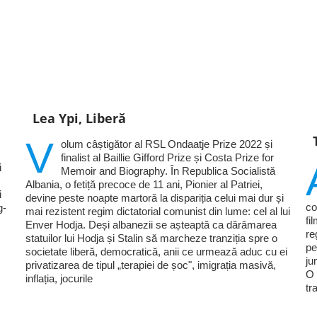
Lea Ypi, Liberă
V
olum câștigător al RSL Ondaatje Prize 2022 și
finalist al Baillie Gifford Prize și Costa Prize for
i
Memoir and Biography. În Republica Socialistă
Albania, o fetiță precoce de 11 ani, Pionier al Patriei,
i
devine peste noapte martoră la dispariția celui mai dur și
co
g-
mai rezistent regim dictatorial comunist din lume: cel al lui
fi
Enver Hodja. Deși albanezii se așteaptă ca dărâmarea
re
statuilor lui Hodja și Stalin să marcheze tranziția spre o
pe
societate liberă, democratică, anii ce urmează aduc cu ei
ju
privatizarea de tipul „terapiei de șoc", imigrația masivă,
O 
inflația, jocurile
tr