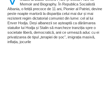
Memoir and Biography. În Republica Socialistă
Albania, o fetiță precoce de 11 ani, Pionier al Patriei, devine
peste noapte martoră la dispariția celui mai dur și mai
rezistent regim dictatorial comunist din lume: cel al lui
Enver Hodja. Deși albanezii se așteaptă ca dărâmarea
statuilor lui Hodja și Stalin să marcheze tranziția spre o
societate liberă, democratică, anii ce urmează aduc cu ei
privatizarea de tipul „terapiei de șoc", imigrația masivă,
inflația, jocurile