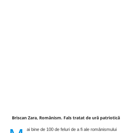
Briscan Zara, Românism. Fals tratat de ură patriotică
ai bine de 100 de feluri de a fi ale românismului