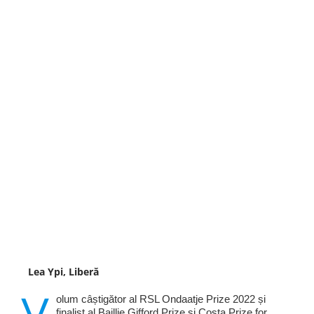
Lea Ypi, Liberă
V
olum câștigător al RSL Ondaatje Prize 2022 și
finalist al Baillie Gifford Prize și Costa Prize for