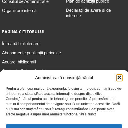
Plan de achiziţii publice
Consiliul de Administrație
Declarații de avere și de
Organizare internă
interese
PAGINA CITITORULUI
Întreabă bibliotecarul
Abonamente publicaţii periodice
Anuare, bibliografii
Cartea lunii din colecțiile
speciale
Administrează consimțământul
Informații pentru copii
Pentru a oferi cea mai bună experiență, folosim tehnologii, cum ar fi cookie-
uri, pentru a stoca și/sau accesa informațiile despre dispozitive.
Informații pentru adolescenți
Consimțământul pentru aceste tehnologii ne permite să procesăm date,
Informații pentru adulți
cum ar fi comportamentul de navigare sau ID-uri unice pe acest site. Dacă
nu îți dai consimțământul sau îți retragi consimțământul dat poate avea
Informații pentru seniori
afecte negative asupra unor anumite funcționalități și funcții.
Biblioteci publice