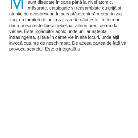
M
sunt disecate în carte până la nivel atomic,
măsurate, catalogate și reasamblate cu grijă și
atenție de ceasornicar. În această aventură merge în zig-
zag, cu trimiteri de un curaj care te năucește. Te întrebi
dacă uneori este liberal rebel, iar alteori preot de modă
veche. Este îngăduitor acolo unde unii ar aștepta
intrasingența, și taie în carne vie în alte locuri, unde alții
invocă cutume de neschimbat. De aceea cartea de față va
provoca scandal. Este o integrală a