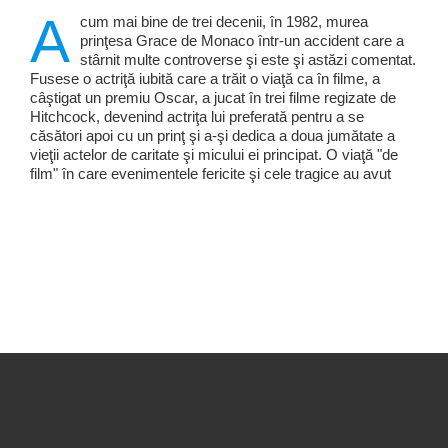
A
cum mai bine de trei decenii, în 1982, murea
prinţesa Grace de Monaco într-un accident care a
stârnit multe controverse şi este şi astăzi comentat.
Fusese o actriţă iubită care a trăit o viaţă ca în filme, a
câştigat un premiu Oscar, a jucat în trei filme regizate de
Hitchcock, devenind actriţa lui preferată pentru a se
căsători apoi cu un prinţ şi a-şi dedica a doua jumătate a
vieţii actelor de caritate şi micului ei principat. O viaţă "de
film" în care evenimentele fericite şi cele tragice au avut