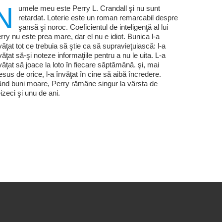
N
umele meu este Perry L. Crandall şi nu sunt
retardat. Loterie este un roman remarcabil despre
şansă şi noroc. Coeficientul de inteligenţă al lui
rry nu este prea mare, dar el nu e idiot. Bunica l-a
văţat tot ce trebuia să ştie ca să supravieţuiască: l-a
văţat să-şi noteze informaţiile pentru a nu le uita. L-a
văţat să joace la loto în fiecare săptămână. şi, mai
esus de orice, l-a învăţat în cine să aibă încredere.
nd buni moare, Perry rămâne singur la vârsta de
eizeci şi unu de ani.