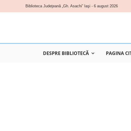
Skip
Biblioteca Judeţeană „Gh. Asachi” Iaşi - 6 august 2026
to
content
DESPRE BIBLIOTECĂ
PAGINA CI