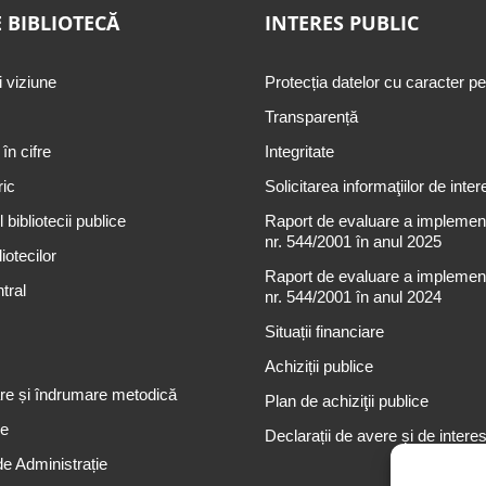
 BIBLIOTECĂ
INTERES PUBLIC
i viziune
Protecția datelor cu caracter p
Transparență
 în cifre
Integritate
ric
Solicitarea informaţiilor de inter
 bibliotecii publice
Raport de evaluare a implementă
nr. 544/2001 în anul 2025
iotecilor
Raport de evaluare a implementă
tral
nr. 544/2001 în anul 2024
Situații financiare
Achiziții publice
re și îndrumare metodică
Plan de achiziţii publice
re
Declarații de avere și de intere
de Administrație