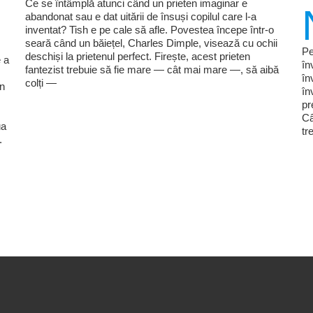
Ce se întâmplă atunci când un prieten imaginar e
abandonat sau e dat uitării de însuși copilul care l-a
inventat? Tish e pe cale să afle. Povestea începe într-o
seară când un băiețel, Charles Dimple, visează cu ochii
Pe
deschiși la prietenul perfect. Firește, acest prieten
 a
în
fantezist trebuie să fie mare — cât mai mare —, să aibă
în
colți —
în
în
pr
Câ
ua
tr
.