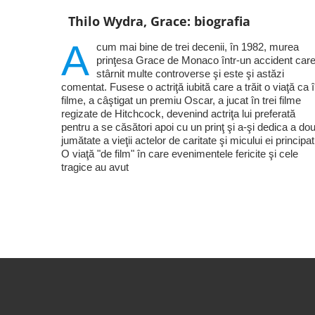
Thilo Wydra, Grace: biografia
A
cum mai bine de trei decenii, în 1982, murea
prinţesa Grace de Monaco într-un accident care
stârnit multe controverse şi este şi astăzi
comentat. Fusese o actriţă iubită care a trăit o viaţă ca 
filme, a câştigat un premiu Oscar, a jucat în trei filme
regizate de Hitchcock, devenind actriţa lui preferată
pentru a se căsători apoi cu un prinţ şi a-şi dedica a do
jumătate a vieţii actelor de caritate şi micului ei principat
O viaţă "de film" în care evenimentele fericite şi cele
tragice au avut