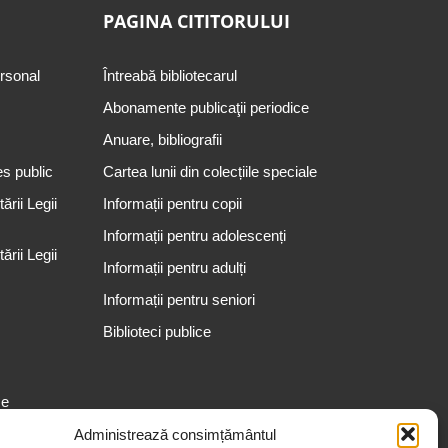
PAGINA CITITORULUI
ersonal
Întreabă bibliotecarul
Abonamente publicaţii periodice
Anuare, bibliografii
es public
Cartea lunii din colecțiile speciale
rii Legii
Informații pentru copii
Informații pentru adolescenți
rii Legii
Informații pentru adulți
Informații pentru seniori
Biblioteci publice
se
Administrează consimțământul