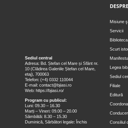
DESPRE
Misiune ş
Servicii
Biblioteca
Scurt isto
Sediul central
Manifestul
Adresa: Bd. Ștefan cel Mare și Sfânt nr.
Legea bibl
10 (Clădirea Galeriile Ștefan cel Mare,
etaj), 700063
Sediul cen
Telefon:
(+4) 0332 110044
E-mail:
contact@bjiasi.ro
Filiale
Web:
https://bjiasi.ro/
Editură
Program cu publicul:
Coordona
Luni: 09.30 – 16.30
Marți – Vineri: 09.00 – 20.00
Conduce
Sâmbătă: 8.30 – 15.30
Duminică, Sărbători legale: Închis
Consiliul 