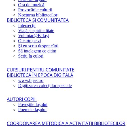
Ora de muzică
Provocările culturii
Nocturna bibliotecilor
BIBLIOTECA ŞI COMUNITATEA
Intersecţii
Viaţă şi spiritualitate
Voluntar@BJIaşi
O carte pe zi
Şi eu scriu despre cărţi
Să înţelegem ce citim
Scriu în culori
CURSURI PENTRU COMUNITATE
BIBLIOTECA ÎN EPOCA DIGITALĂ
www.bjiasi.ro
Digitizarea colecţiilor speciale
AUTORI COPIII
Poveştile Iaşului
Poemele Iaşului
COORDONAREA METODICĂ A ACTIVITĂŢII BIBLIOTECILOR