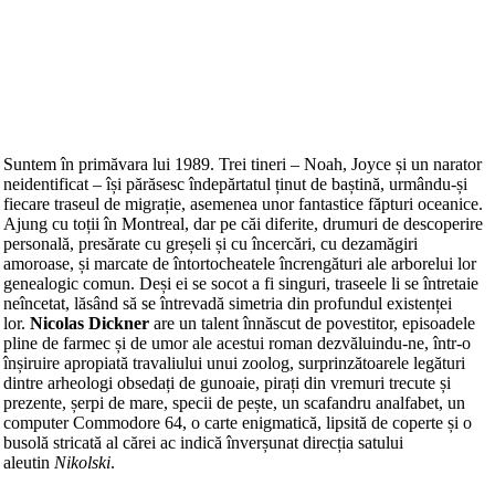
Suntem în primăvara lui 1989. Trei tineri – Noah, Joyce și un narator
neidentificat – își părăsesc îndepărtatul ținut de baștină, urmându-și
fiecare traseul de migrație, asemenea unor fantastice făpturi oceanice.
Ajung cu toții în Montreal, dar pe căi diferite, drumuri de descoperire
personală, presărate cu greșeli și cu încercări, cu dezamăgiri
amoroase, și marcate de întortocheatele încrengături ale arborelui lor
genealogic comun. Deși ei se socot a fi singuri, traseele li se întretaie
neîncetat, lăsând să se întrevadă simetria din profundul existenței
lor.
Nicolas Dickner
are un talent înnăscut de povestitor, episoadele
pline de farmec și de umor ale acestui roman dezvăluindu-ne, într-o
înșiruire apropiată travaliului unui zoolog, surprinzătoarele legături
dintre arheologi obsedați de gunoaie, pirați din vremuri trecute și
prezente, șerpi de mare, specii de pește, un scafandru analfabet, un
computer Commodore 64, o carte enigmatică, lipsită de coperte și o
busolă stricată al cărei ac indică înverșunat direcția satului
aleutin
Nikolski
.