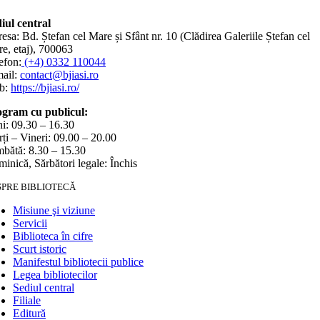
iul central
esa: Bd. Ștefan cel Mare și Sfânt nr. 10 (Clădirea Galeriile Ștefan cel
e, etaj), 700063
efon:
(+4) 0332 110044
ail:
contact@bjiasi.ro
b:
https://bjiasi.ro/
gram cu publicul:
i: 09.30 – 16.30
ți – Vineri: 09.00 – 20.00
bătă: 8.30 – 15.30
inică, Sărbători legale: Închis
SPRE BIBLIOTECĂ
Misiune şi viziune
Servicii
Biblioteca în cifre
Scurt istoric
Manifestul bibliotecii publice
Legea bibliotecilor
Sediul central
Filiale
Editură