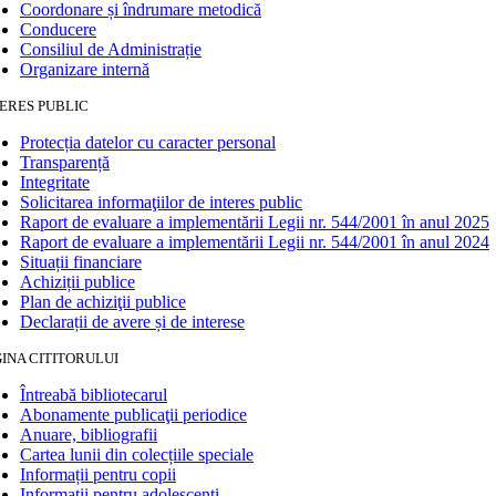
Coordonare și îndrumare metodică
Conducere
Consiliul de Administrație
Organizare internă
ERES PUBLIC
Protecția datelor cu caracter personal
Transparență
Integritate
Solicitarea informaţiilor de interes public
Raport de evaluare a implementării Legii nr. 544/2001 în anul 2025
Raport de evaluare a implementării Legii nr. 544/2001 în anul 2024
Situații financiare
Achiziții publice
Plan de achiziţii publice
Declarații de avere și de interese
INA CITITORULUI
Întreabă bibliotecarul
Abonamente publicaţii periodice
Anuare, bibliografii
Cartea lunii din colecțiile speciale
Informații pentru copii
Informații pentru adolescenți