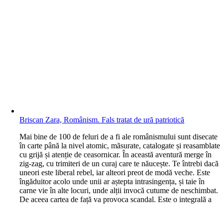
Briscan Zara, Românism. Fals tratat de ură patriotică
M
ai bine de 100 de feluri de a fi ale românismului sunt disecate
în carte până la nivel atomic, măsurate, catalogate și reasamblate
cu grijă și atenție de ceasornicar. În această aventură merge în
zig-zag, cu trimiteri de un curaj care te năucește. Te întrebi dacă
uneori este liberal rebel, iar alteori preot de modă veche. Este
îngăduitor acolo unde unii ar aștepta intrasingența, și taie în
carne vie în alte locuri, unde alții invocă cutume de neschimbat.
De aceea cartea de față va provoca scandal. Este o integrală a