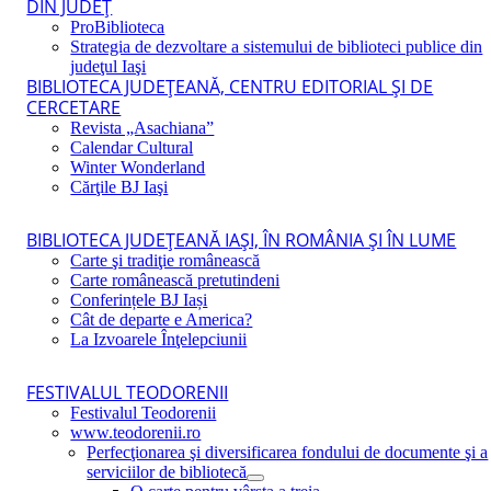
DIN JUDEŢ
ProBiblioteca
Strategia de dezvoltare a sistemului de biblioteci publice din
judeţul Iaşi
BIBLIOTECA JUDEŢEANĂ, CENTRU EDITORIAL ŞI DE
CERCETARE
Revista „Asachiana”
Calendar Cultural
Winter Wonderland
Cărţile BJ Iaşi
BIBLIOTECA JUDEŢEANĂ IAŞI, ÎN ROMÂNIA ŞI ÎN LUME
Carte şi tradiţie românească
Carte românească pretutindeni
Conferințele BJ Iași
Cât de departe e America?
La Izvoarele Înţelepciunii
FESTIVALUL TEODORENII
Festivalul Teodorenii
www.teodorenii.ro
Perfecţionarea şi diversificarea fondului de documente şi a
serviciilor de bibliotecă