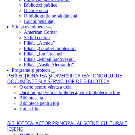
Biblioteci publice
O carte pe zi
O bibliografie pe săptămână
Calcul penalități
Ştiri şi evenimente
American Corner
Sediul central
Filiala „Ateneu”
Filiala „Garabet Ibrăileanu”
Filiala „Ion Creangă”
Filiala „Mihail Sadoveanu”
Filiala „Vasile Alecsandri”
Programe şi proiecte
PERFECŢIONAREA ŞI DIVERSIFICAREA FONDULUI DE
DOCUMENTE ŞI A SERVICIILOR DE BIBLIOTECĂ
O carte pentru vârsta a treia
Dacă nu poţi veni la bibliotecă, vine biblioteca la tine
Biblioteca ta
Biblioteca pentru toţi
Hai la film
BIBLIOTECA, ACTOR PRINCIPAL AL SCENEI CULTURALE
IEŞENE
Scriitorii Iaşului