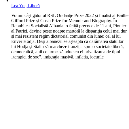
Lea Ypi, Liberă
V
olum câștigător al RSL Ondaatje Prize 2022 și finalist al Baillie
Gifford Prize și Costa Prize for Memoir and Biography. În
Republica Socialistă Albania, o fetiță precoce de 11 ani, Pionier
al Patriei, devine peste noapte martoră la dispariția celui mai dur
și mai rezistent regim dictatorial comunist din lume: cel al lui
Enver Hodja. Deși albanezii se așteaptă ca dărâmarea statuilor
lui Hodja și Stalin să marcheze tranziția spre o societate liberă,
democratică, anii ce urmează aduc cu ei privatizarea de tipul
„terapiei de șoc", imigrația masivă, inflația, jocurile