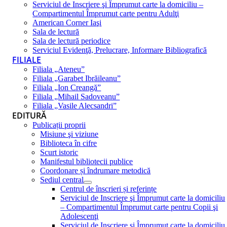
Serviciul de Inscriere şi Împrumut carte la domiciliu –
Compartimentul Împrumut carte pentru Adulţi
American Corner Iaşi
Sala de lectură
Sala de lectură periodice
Serviciul Evidenţă, Prelucrare, Informare Bibliografică
FILIALE
Filiala „Ateneu”
Filiala „Garabet Ibrăileanu”
Filiala „Ion Creangă”
Filiala „Mihail Sadoveanu”
Filiala „Vasile Alecsandri”
EDITURĂ
Publicații proprii
Misiune şi viziune
Biblioteca în cifre
Scurt istoric
Manifestul bibliotecii publice
Coordonare și îndrumare metodică
Sediul central
Centrul de înscrieri și referințe
Serviciul de Inscriere şi Împrumut carte la domiciliu
– Compartimentul Împrumut carte pentru Copii şi
Adolescenţi
Serviciul de Inscriere şi Împrumut carte la domiciliu