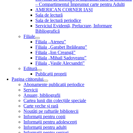
– Compartimentul Împrumut carte pentru Adulţi
AMERICAN CORNER IAŞI
Sala de lectură
Sala de lectură periodice
Serviciul Evidenţă, Prelucrare, Informare
Bibliografică
Filiale
Filiala „Ateneu”
Filiala „Garabet Ibrăileanu”
Filiala „Ion Creangă”
Filiala „Mihail Sadoveanu”
Filiala „Vasile Alecsandri”
Editură
Publicații proprii
Pagina cititorului
Abonamente publicaţii periodice
Servicii
Anuare, bibliografii
Cartea lunii din colecțiile speciale
Carte veche și rară
Noutăţi pe rafturile bibliotecii
Informații pentru copii
Informații pentru adolescenți
Informații pentru adulți
Informații pentru seniori