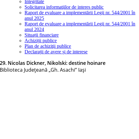
Integritate
Solicitarea informaţiilor de interes public
Raport de evaluare a implementării Legii nr. 544/2001 în
anul 2025
Raport de evaluare a implementării Legii nr. 544/2001 în
anul 2024
Situații financiare
Achiziții publice
Plan de achiziţii publice
Declarații de avere și de interese
29. Nicolas Dickner, Nikolski: destine hoinare
Biblioteca Judeţeană „Gh. Asachi” Iaşi