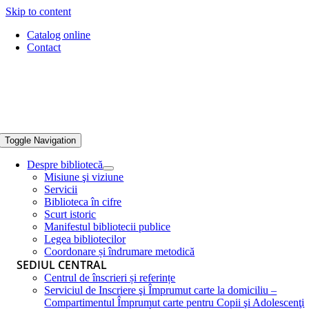
Skip to content
Catalog online
Contact
Toggle Navigation
Despre bibliotecă
Misiune şi viziune
Servicii
Biblioteca în cifre
Scurt istoric
Manifestul bibliotecii publice
Legea bibliotecilor
Coordonare și îndrumare metodică
SEDIUL CENTRAL
Centrul de înscrieri și referințe
Serviciul de Inscriere şi Împrumut carte la domiciliu –
Compartimentul Împrumut carte pentru Copii şi Adolescenţi