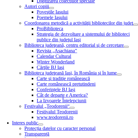
Digitizarea colecţiilor speciale
Autori copiii
Poveştile Iaşului
Poemele Iaşului
Coordonarea metodică a activităţii bibliotecilor din judeţ
ProBiblioteca
Strategia de dezvoltare a sistemului de biblioteci
publice din judeţul Iaşi
Biblioteca judeţeană, centru editorial şi de cercetare
Revista „Asachiana”
Calendar Cultural
Winter Wonderland
Cărţile BJ Iaşi
Biblioteca judeţeană Iaşi, în România şi în lume
Carte şi tradiţie românească
Carte românească pretutindeni
Conferințele BJ Iași
Cât de departe e America?
La Izvoarele Înţelepciunii
Festivalul „Teodorenii“
Festivalul Teodorenii
www.teodorenii.ro
Interes public
Protecția datelor cu caracter personal
Transparență