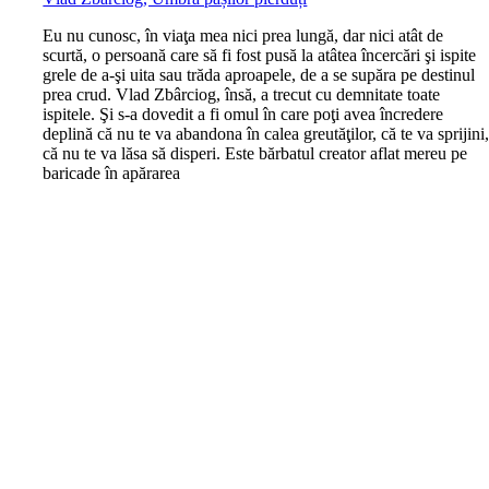
E
u nu cunosc, în viaţa mea nici prea lungă, dar nici atât de
scurtă, o persoană care să fi fost pusă la atâtea încercări şi ispite
grele de a-şi uita sau trăda aproapele, de a se supăra pe destinul
prea crud. Vlad Zbârciog, însă, a trecut cu demnitate toate
ispitele. Şi s-a dovedit a fi omul în care poţi avea încredere
deplină că nu te va abandona în calea greutăţilor, că te va sprijini
că nu te va lăsa să disperi. Este bărbatul creator aflat mereu pe
baricade în apărarea