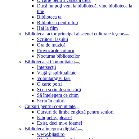
O carte pentru vârsta a treia
Dacă nu poţi veni la bibliotecă, vine biblioteca la
tine
Biblioteca ta
Biblioteca pentru toţi
Hai la film
Biblioteca, actor principal al scenei culturale ieşene
Scriitorii Iaşului
Ora de muzică
Provocările culturii
Nocturna bibliotecilor
Biblioteca și Comunitatea
Intersecţii
Viaţă şi spiritualitate
Voluntar@BJIaşi
O carte pe zi
Şi eu scriu despre cărţi
Să înţelegem ce citim
Scriu în culori
Cursuri pentru comunitate
Cursuri de limba engleză pentru seniori
E-tiquette, please!
Exist, deci mi-e foame!
Biblioteca în epoca digitală
www.bjiasi.ro