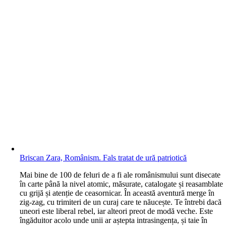
Briscan Zara, Românism. Fals tratat de ură patriotică
M
ai bine de 100 de feluri de a fi ale românismului sunt disecate
în carte până la nivel atomic, măsurate, catalogate și reasamblate
cu grijă și atenție de ceasornicar. În această aventură merge în
zig-zag, cu trimiteri de un curaj care te năucește. Te întrebi dacă
uneori este liberal rebel, iar alteori preot de modă veche. Este
îngăduitor acolo unde unii ar aștepta intrasingența, și taie în