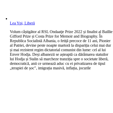
Lea Ypi, Liberă
V
olum câștigător al RSL Ondaatje Prize 2022 și finalist al Baillie
Gifford Prize și Costa Prize for Memoir and Biography. În
Republica Socialistă Albania, o fetiță precoce de 11 ani, Pionier
al Patriei, devine peste noapte martoră la dispariția celui mai dur
și mai rezistent regim dictatorial comunist din lume: cel al lui
Enver Hodja. Deși albanezii se așteaptă ca dărâmarea statuilor
lui Hodja și Stalin să marcheze tranziția spre o societate liberă,
democratică, anii ce urmează aduc cu ei privatizarea de tipul
„terapiei de șoc", imigrația masivă, inflația, jocurile