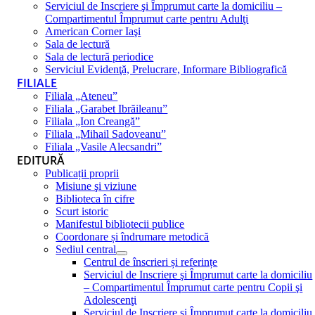
Serviciul de Inscriere şi Împrumut carte la domiciliu –
Compartimentul Împrumut carte pentru Adulţi
American Corner Iaşi
Sala de lectură
Sala de lectură periodice
Serviciul Evidenţă, Prelucrare, Informare Bibliografică
FILIALE
Filiala „Ateneu”
Filiala „Garabet Ibrăileanu”
Filiala „Ion Creangă”
Filiala „Mihail Sadoveanu”
Filiala „Vasile Alecsandri”
EDITURĂ
Publicații proprii
Misiune şi viziune
Biblioteca în cifre
Scurt istoric
Manifestul bibliotecii publice
Coordonare și îndrumare metodică
Sediul central
Centrul de înscrieri și referințe
Serviciul de Inscriere şi Împrumut carte la domiciliu
– Compartimentul Împrumut carte pentru Copii şi
Adolescenţi
Serviciul de Inscriere şi Împrumut carte la domiciliu