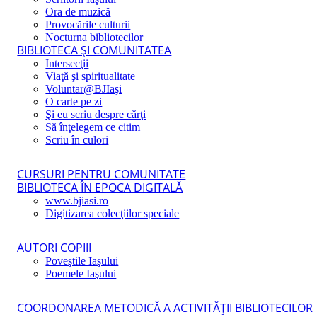
Ora de muzică
Provocările culturii
Nocturna bibliotecilor
BIBLIOTECA ŞI COMUNITATEA
Intersecţii
Viaţă şi spiritualitate
Voluntar@BJIaşi
O carte pe zi
Şi eu scriu despre cărţi
Să înţelegem ce citim
Scriu în culori
CURSURI PENTRU COMUNITATE
BIBLIOTECA ÎN EPOCA DIGITALĂ
www.bjiasi.ro
Digitizarea colecţiilor speciale
AUTORI COPIII
Poveştile Iaşului
Poemele Iaşului
COORDONAREA METODICĂ A ACTIVITĂŢII BIBLIOTECILOR