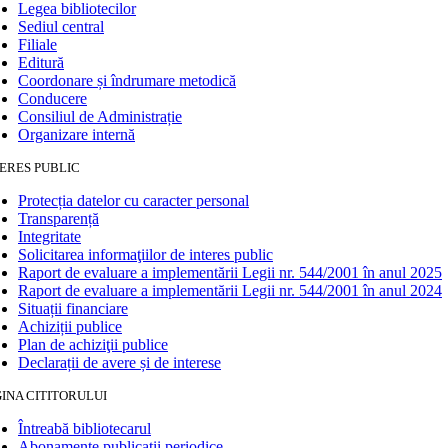
Legea bibliotecilor
Sediul central
Filiale
Editură
Coordonare și îndrumare metodică
Conducere
Consiliul de Administrație
Organizare internă
ERES PUBLIC
Protecția datelor cu caracter personal
Transparență
Integritate
Solicitarea informaţiilor de interes public
Raport de evaluare a implementării Legii nr. 544/2001 în anul 2025
Raport de evaluare a implementării Legii nr. 544/2001 în anul 2024
Situații financiare
Achiziții publice
Plan de achiziţii publice
Declarații de avere și de interese
INA CITITORULUI
Întreabă bibliotecarul
Abonamente publicaţii periodice