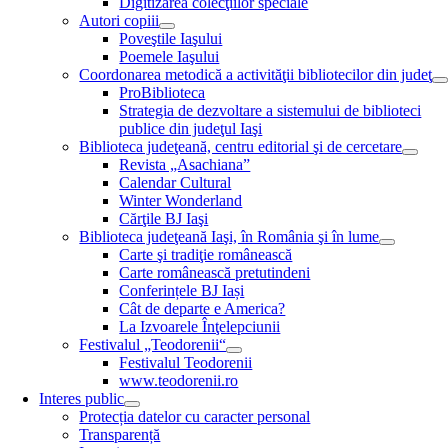
Digitizarea colecţiilor speciale
Autori copiii
Poveştile Iaşului
Poemele Iaşului
Coordonarea metodică a activităţii bibliotecilor din judeţ
ProBiblioteca
Strategia de dezvoltare a sistemului de biblioteci
publice din judeţul Iaşi
Biblioteca judeţeană, centru editorial şi de cercetare
Revista „Asachiana”
Calendar Cultural
Winter Wonderland
Cărţile BJ Iaşi
Biblioteca judeţeană Iaşi, în România şi în lume
Carte şi tradiţie românească
Carte românească pretutindeni
Conferințele BJ Iași
Cât de departe e America?
La Izvoarele Înţelepciunii
Festivalul „Teodorenii“
Festivalul Teodorenii
www.teodorenii.ro
Interes public
Protecția datelor cu caracter personal
Transparență