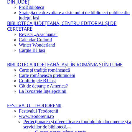
DIN JUDEŢ
ProBiblioteca
Strategia de dezvoltare a sistemului de biblioteci publice din
judeţul Iaşi
BIBLIOTECA JUDEŢEANĂ, CENTRU EDITORIAL ŞI DE
CERCETARE
Revista „Asachiana”
Calendar Cultural
Winter Wonderland
Cărţile BJ Iaşi
BIBLIOTECA JUDEŢEANĂ IAŞI, ÎN ROMÂNIA ŞI ÎN LUME
Carte şi tradiţie românească
Carte românească pretutindeni
Conferințele BJ Iași
Cât de departe e America?
La Izvoarele Înţelepciunii
FESTIVALUL TEODORENII
Festivalul Teodorenii
www.teodorenii.ro
Perfecţionarea şi diversificarea fondului de documente şi a
serviciilor de bibliotecă