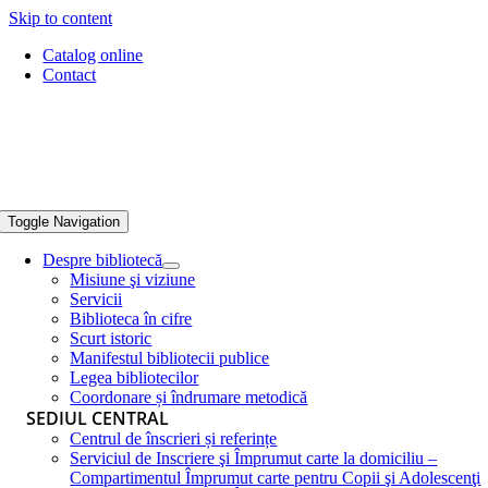
Skip to content
Catalog online
Contact
Toggle Navigation
Despre bibliotecă
Misiune şi viziune
Servicii
Biblioteca în cifre
Scurt istoric
Manifestul bibliotecii publice
Legea bibliotecilor
Coordonare și îndrumare metodică
SEDIUL CENTRAL
Centrul de înscrieri și referințe
Serviciul de Inscriere şi Împrumut carte la domiciliu –
Compartimentul Împrumut carte pentru Copii şi Adolescenţi