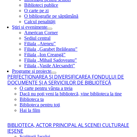
Biblioteci publice
O carte pe zi
O bibliografie pe săptămână
Calcul penalități
Ştiri şi evenimente
American Corner
Sediul central
Filiala „Ateneu”
Filiala „Garabet Ibrăileanu”
Filiala „Ion Creangă”
Filiala „Mihail Sadoveanu”
Filiala „Vasile Alecsandri”
Programe şi proiecte
PERFECŢIONAREA ŞI DIVERSIFICAREA FONDULUI DE
DOCUMENTE ŞI A SERVICIILOR DE BIBLIOTECĂ
O carte pentru vârsta a treia
Dacă nu poţi veni la bibliotecă, vine biblioteca la tine
Biblioteca ta
Biblioteca pentru toţi
Hai la film
BIBLIOTECA, ACTOR PRINCIPAL AL SCENEI CULTURALE
IEŞENE
Scriitorii Iaşului