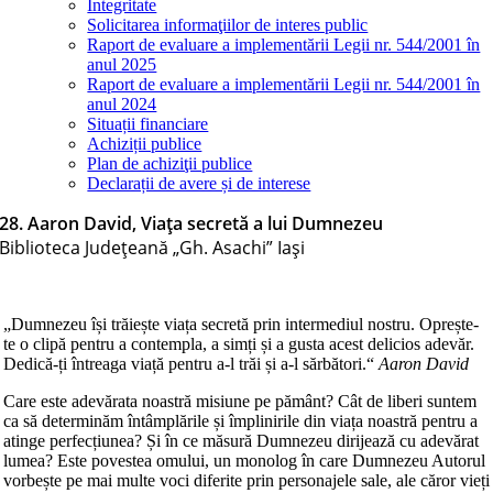
Integritate
Solicitarea informaţiilor de interes public
Raport de evaluare a implementării Legii nr. 544/2001 în
anul 2025
Raport de evaluare a implementării Legii nr. 544/2001 în
anul 2024
Situații financiare
Achiziții publice
Plan de achiziţii publice
Declarații de avere și de interese
28. Aaron David, Viața secretă a lui Dumnezeu
Biblioteca Judeţeană „Gh. Asachi” Iaşi
„Dumnezeu își trăiește viața secretă prin intermediul nostru. Oprește-
te o clipă pentru a contempla, a simți și a gusta acest delicios adevăr.
Dedică-ți întreaga viață pentru a-l trăi și a-l sărbători.“
Aaron David
Care este adevărata noastră misiune pe pământ? Cât de liberi suntem
ca să determinăm întâmplările și împlinirile din viața noastră pentru a
atinge perfecțiunea? Și în ce măsură Dumnezeu dirijează cu adevărat
lumea? Este povestea omului, un monolog în care Dumnezeu Autorul
vorbește pe mai multe voci diferite prin personajele sale, ale căror vieți