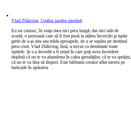
Vlad Zbârciog, Umbra pașilor pierduți
E
u nu cunosc, în viaţa mea nici prea lungă, dar nici atât de
scurtă, o persoană care să fi fost pusă la atâtea încercări şi ispite
grele de a-şi uita sau trăda aproapele, de a se supăra pe destinul
prea crud. Vlad Zbârciog, însă, a trecut cu demnitate toate
ispitele. Şi s-a dovedit a fi omul în care poţi avea încredere
deplină că nu te va abandona în calea greutăţilor, că te va sprijini
că nu te va lăsa să disperi. Este bărbatul creator aflat mereu pe
baricade în apărarea