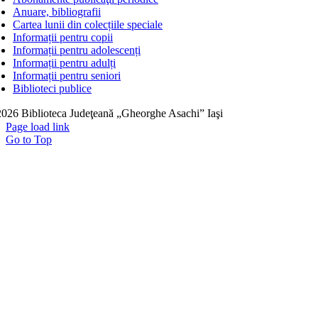
Anuare, bibliografii
Cartea lunii din colecțiile speciale
Informații pentru copii
Informații pentru adolescenți
Informații pentru adulți
Informații pentru seniori
Biblioteci publice
026 Biblioteca Judeţeană „Gheorghe Asachi” Iaşi
Page load link
Go to Top