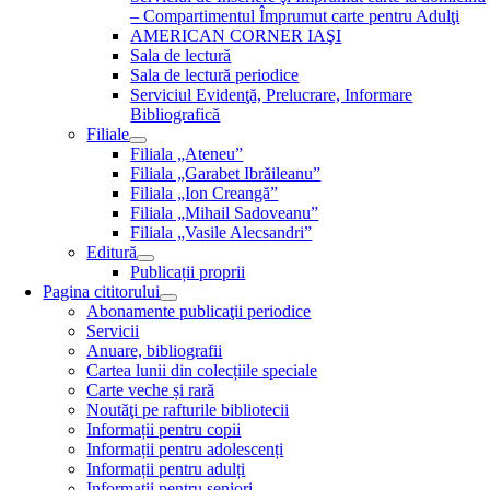
– Compartimentul Împrumut carte pentru Adulţi
AMERICAN CORNER IAŞI
Sala de lectură
Sala de lectură periodice
Serviciul Evidenţă, Prelucrare, Informare
Bibliografică
Filiale
Filiala „Ateneu”
Filiala „Garabet Ibrăileanu”
Filiala „Ion Creangă”
Filiala „Mihail Sadoveanu”
Filiala „Vasile Alecsandri”
Editură
Publicații proprii
Pagina cititorului
Abonamente publicaţii periodice
Servicii
Anuare, bibliografii
Cartea lunii din colecțiile speciale
Carte veche și rară
Noutăţi pe rafturile bibliotecii
Informații pentru copii
Informații pentru adolescenți
Informații pentru adulți
Informații pentru seniori