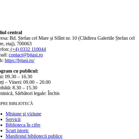
iul central
esa: Bd. Ștefan cel Mare și Sfânt nr. 10 (Clădirea Galeriile Ștefan cel
e, etaj), 700063
efon:
(+4) 0332 110044
ail:
contact@bjiasi.ro
b:
https://bjiasi.ro/
gram cu publicul:
i: 09.30 – 16.30
ți – Vineri: 09.00 – 20.00
bătă: 8.30 – 15.30
inică, Sărbători legale: Închis
SPRE BIBLIOTECĂ
Misiune şi viziune
Servicii
Biblioteca în cifre
Scurt istoric
Manifestul bibliotecii publice