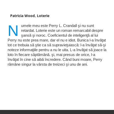
Patricia Wood, Loterie
N
umele meu este Perry L. Crandall şi nu sunt
retardat. Loterie este un roman remarcabil despre
şansă şi noroc. Coeficientul de inteligenţă al lui
Perry nu este prea mare, dar el nu e idiot. Bunica l-a învăţat
tot ce trebuia să ştie ca să supravieţuiască: l-a învăţat să-şi
noteze informaţiile pentru a nu le uita. L-a învăţat să joace la
loto în fiecare săptămână. şi, mai presus de orice, l-a
învăţat în cine să aibă încredere. Când buni moare, Perry
rămâne singur la vârsta de treizeci şi unu de ani.