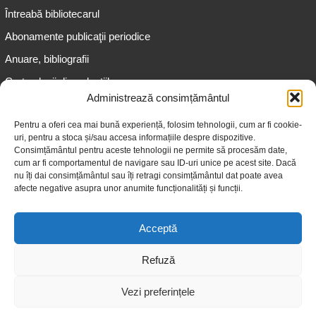
Întreabă bibliotecarul
Abonamente publicaţii periodice
Anuare, bibliografii
Cartea lunii din colecțiile
speciale
Administrează consimțământul
Informații pentru copii
Pentru a oferi cea mai bună experiență, folosim tehnologii, cum ar fi cookie-
uri, pentru a stoca și/sau accesa informațiile despre dispozitive.
Informații pentru adolescenți
Consimțământul pentru aceste tehnologii ne permite să procesăm date,
Informații pentru adulți
cum ar fi comportamentul de navigare sau ID-uri unice pe acest site. Dacă
nu îți dai consimțământul sau îți retragi consimțământul dat poate avea
Informații pentru seniori
afecte negative asupra unor anumite funcționalități și funcții.
Biblioteci publice
Acceptă
Refuză
Vezi preferințele
© 2026 Biblioteca Judeţeană „Gheorghe Asachi” Iaşi