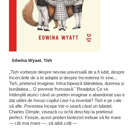
Edwina Wyaat, Tish
„Tish vorbește despre nevoia universală de a fi iubit, despre
încercările de a te adapta și despre încrederea în sine...
Tish, prietenul imaginar, întruchipează blândețea, durerea și
bunătatea... O poveste frumoasă." Readplus Ce se
întâmplă atunci când un prieten imaginar e abandonat sau e
dat uitării de însuși copilul care l-a inventat? Tish e pe cale
să afle. Povestea începe într-o seară când un băiețel,
Charles Dimple, visează cu ochii deschiși la prietenul
perfect. Firește, acest prieten fantezist trebuie să fie mare
— cât mai mare —, să aibă colți —