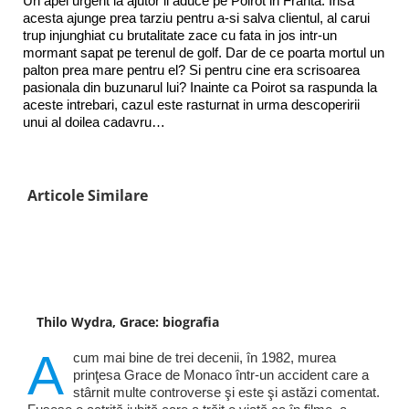
Un apel urgent la ajutor il aduce pe Poirot in Franta. Insa
acesta ajunge prea tarziu pentru a-si salva clientul, al carui
trup injunghiat cu brutalitate zace cu fata in jos intr-un
mormant sapat pe terenul de golf. Dar de ce poarta mortul un
palton prea mare pentru el? Si pentru cine era scrisoarea
pasionala din buzunarul lui? Inainte ca Poirot sa raspunda la
aceste intrebari, cazul este rasturnat in urma descoperirii
unui al doilea cadavru…
Articole Similare
Thilo Wydra, Grace: biografia
A
cum mai bine de trei decenii, în 1982, murea
prinţesa Grace de Monaco într-un accident care a
stârnit multe controverse şi este şi astăzi comentat.