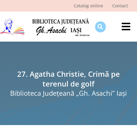
Skip
Catalog online
Contact
to
content
Tog
Nav
Despre bibliotecă
Pagina cititorului
Ştiri şi evenimente
27. Agatha Christie, Crimă pe
terenul de golf
Programe şi proiecte
Biblioteca Judeţeană „Gh. Asachi” Iaşi
Interes public