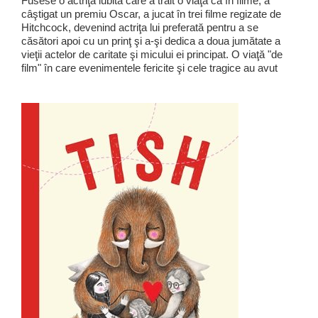
Fusese o actriţă iubită care a trăit o viaţă ca în filme, a
câştigat un premiu Oscar, a jucat în trei filme regizate de
Hitchcock, devenind actriţa lui preferată pentru a se
căsători apoi cu un prinţ şi a-şi dedica a doua jumătate a
vieţii actelor de caritate şi micului ei principat. O viaţă "de
film" în care evenimentele fericite şi cele tragice au avut