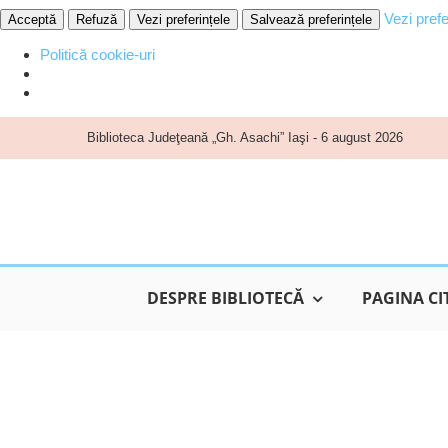
Vezi prefe
Acceptă
Refuză
Vezi preferințele
Salvează preferințele
Politică cookie-uri
Skip
Biblioteca Judeţeană „Gh. Asachi” Iaşi - 6 august 2026
to
content
DESPRE BIBLIOTECĂ
PAGINA CI