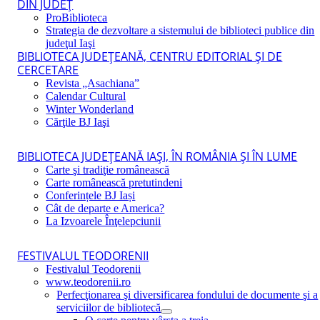
DIN JUDEŢ
ProBiblioteca
Strategia de dezvoltare a sistemului de biblioteci publice din
judeţul Iaşi
BIBLIOTECA JUDEŢEANĂ, CENTRU EDITORIAL ŞI DE
CERCETARE
Revista „Asachiana”
Calendar Cultural
Winter Wonderland
Cărţile BJ Iaşi
BIBLIOTECA JUDEŢEANĂ IAŞI, ÎN ROMÂNIA ŞI ÎN LUME
Carte şi tradiţie românească
Carte românească pretutindeni
Conferințele BJ Iași
Cât de departe e America?
La Izvoarele Înţelepciunii
FESTIVALUL TEODORENII
Festivalul Teodorenii
www.teodorenii.ro
Perfecţionarea şi diversificarea fondului de documente şi a
serviciilor de bibliotecă