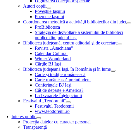
Digitizarea colecţiilor speciale
Autori copiii
Poveştile Iaşului
Poemele Iaşului
Coordonarea metodică a activităţii bibliotecilor din judeţ
ProBiblioteca
Strategia de dezvoltare a sistemului de biblioteci
publice din judeţul Iaşi
Biblioteca judeţeană, centru editorial şi de cercetare
Revista „Asachiana”
Calendar Cultural
Winter Wonderland
Cărţile BJ Iaşi
Biblioteca judeţeană Iaşi, în România şi în lume
Carte şi tradiţie românească
Carte românească pretutindeni
Conferințele BJ Iași
Cât de departe e America?
La Izvoarele Înţelepciunii
Festivalul „Teodorenii“
Festivalul Teodorenii
www.teodorenii.ro
Interes public
Protecția datelor cu caracter personal
Transparență