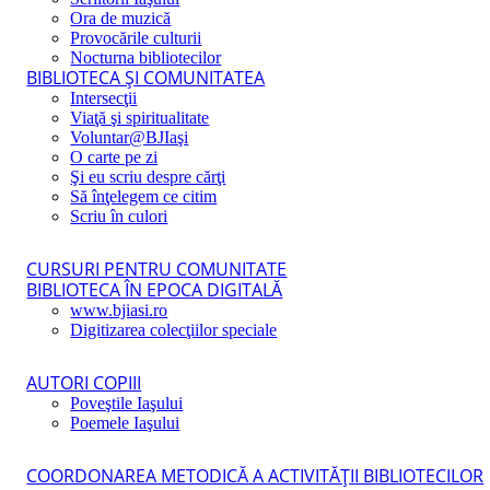
Ora de muzică
Provocările culturii
Nocturna bibliotecilor
BIBLIOTECA ŞI COMUNITATEA
Intersecţii
Viaţă şi spiritualitate
Voluntar@BJIaşi
O carte pe zi
Şi eu scriu despre cărţi
Să înţelegem ce citim
Scriu în culori
CURSURI PENTRU COMUNITATE
BIBLIOTECA ÎN EPOCA DIGITALĂ
www.bjiasi.ro
Digitizarea colecţiilor speciale
AUTORI COPIII
Poveştile Iaşului
Poemele Iaşului
COORDONAREA METODICĂ A ACTIVITĂŢII BIBLIOTECILOR