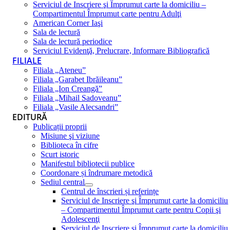
Serviciul de Inscriere şi Împrumut carte la domiciliu –
Compartimentul Împrumut carte pentru Adulţi
American Corner Iaşi
Sala de lectură
Sala de lectură periodice
Serviciul Evidenţă, Prelucrare, Informare Bibliografică
FILIALE
Filiala „Ateneu”
Filiala „Garabet Ibrăileanu”
Filiala „Ion Creangă”
Filiala „Mihail Sadoveanu”
Filiala „Vasile Alecsandri”
EDITURĂ
Publicații proprii
Misiune şi viziune
Biblioteca în cifre
Scurt istoric
Manifestul bibliotecii publice
Coordonare și îndrumare metodică
Sediul central
Centrul de înscrieri și referințe
Serviciul de Inscriere şi Împrumut carte la domiciliu
– Compartimentul Împrumut carte pentru Copii şi
Adolescenţi
Serviciul de Inscriere şi Împrumut carte la domiciliu