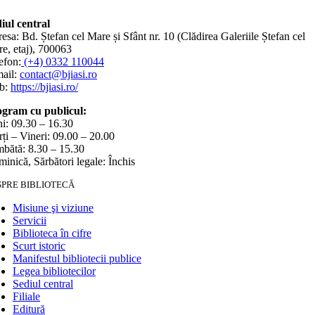
iul central
esa: Bd. Ștefan cel Mare și Sfânt nr. 10 (Clădirea Galeriile Ștefan cel
e, etaj), 700063
efon:
(+4) 0332 110044
ail:
contact@bjiasi.ro
b:
https://bjiasi.ro/
gram cu publicul:
i: 09.30 – 16.30
ți – Vineri: 09.00 – 20.00
bătă: 8.30 – 15.30
inică, Sărbători legale: Închis
SPRE BIBLIOTECĂ
Misiune şi viziune
Servicii
Biblioteca în cifre
Scurt istoric
Manifestul bibliotecii publice
Legea bibliotecilor
Sediul central
Filiale
Editură