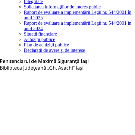
Integritate
Solicitarea informaţiilor de interes public
Raport de evaluare a implementării Legii nr. 544/2001 în
anul 2025
Raport de evaluare a implementării Legii nr. 544/2001 în
anul 2024
Situații financiare
Achiziții publice
Plan de achiziţii publice
Declarații de avere și de interese
Penitenciarul de Maximă Siguranţă Iași
Biblioteca Judeţeană „Gh. Asachi” Iaşi