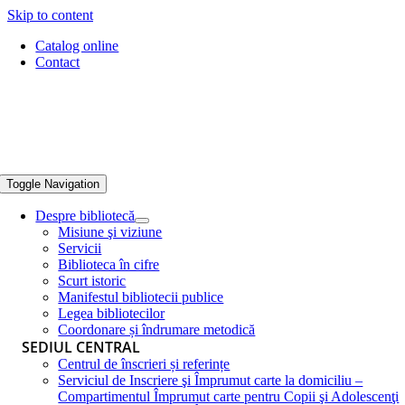
Skip to content
Catalog online
Contact
Toggle Navigation
Despre bibliotecă
Misiune şi viziune
Servicii
Biblioteca în cifre
Scurt istoric
Manifestul bibliotecii publice
Legea bibliotecilor
Coordonare și îndrumare metodică
SEDIUL CENTRAL
Centrul de înscrieri și referințe
Serviciul de Inscriere şi Împrumut carte la domiciliu –
Compartimentul Împrumut carte pentru Copii şi Adolescenţi