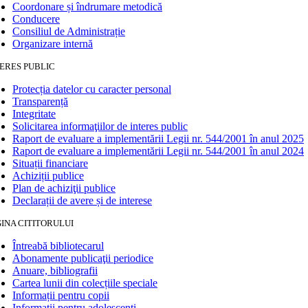
Coordonare și îndrumare metodică
Conducere
Consiliul de Administrație
Organizare internă
ERES PUBLIC
Protecția datelor cu caracter personal
Transparență
Integritate
Solicitarea informaţiilor de interes public
Raport de evaluare a implementării Legii nr. 544/2001 în anul 2025
Raport de evaluare a implementării Legii nr. 544/2001 în anul 2024
Situații financiare
Achiziții publice
Plan de achiziţii publice
Declarații de avere și de interese
INA CITITORULUI
Întreabă bibliotecarul
Abonamente publicaţii periodice
Anuare, bibliografii
Cartea lunii din colecțiile speciale
Informații pentru copii
Informații pentru adolescenți