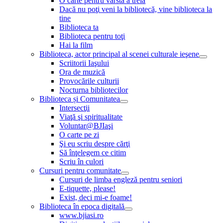
O carte pentru vârsta a treia
Dacă nu poţi veni la bibliotecă, vine biblioteca la
tine
Biblioteca ta
Biblioteca pentru toţi
Hai la film
Biblioteca, actor principal al scenei culturale ieşene
Scriitorii Iaşului
Ora de muzică
Provocările culturii
Nocturna bibliotecilor
Biblioteca și Comunitatea
Intersecţii
Viaţă şi spiritualitate
Voluntar@BJIaşi
O carte pe zi
Şi eu scriu despre cărţi
Să înţelegem ce citim
Scriu în culori
Cursuri pentru comunitate
Cursuri de limba engleză pentru seniori
E-tiquette, please!
Exist, deci mi-e foame!
Biblioteca în epoca digitală
www.bjiasi.ro