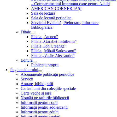
– Compartimentul Împrumut carte pentru Adulţi
AMERICAN CORNER IAŞI
Sala de lectură
Sala de lectură periodice
Serviciul Evidenţă, Prelucrare, Informare
Bibliografică
Filiale
Filiala „Ateneu”
Filiala „Garabet Ibrăileanu”
Filiala „Ion Creangă”
Filiala „Mihail Sadoveanu”
Filiala „Vasile Alecsandri”
Editură
Publicații proprii
Pagina cititorului
Abonamente publicaţii periodice
Servicii
Anuare, bibliografii
Cartea lunii din colecțiile speciale
Carte veche și rară
Noutăţi pe rafturile bibliotecii
Informații pentru copii
Informații pentru adolescenți
Informații pentru adulți
Informații pentru seniori