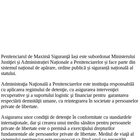
Penitenciarul de Maximă Siguranţă Iași este subordonat Ministerului
Justiţiei și Administrației Naționale a Penitenciarelor și face parte din
sistemul național de apărare, ordine publică și siguranță națională al
statului.
Administraţia Naţională a Penitenciarelor este instituţia responsabilă
cu aplicarea regimului de detenţie, cu asigurarea intervenţiei
recuperative şi a suportului logistic şi financiar pentru garantarea
respectării demnităţii umane, cu reintegrarea în societate a persoanelor
private de libertate.
Asigurarea unor condiţii de detenţie în conformitate cu standardele
internaţionale, dar şi crearea unui mediu sănătos pentru persoanele
private de libertate este o premisă a exerciţiului drepturilor
fundamentale ale persoanelor private de libertate. Mediul de viaţă al
sistemului penitenciar este recunoscut ca fiind unul cu necesităţi