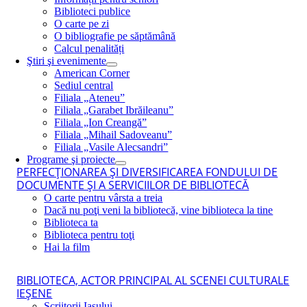
Biblioteci publice
O carte pe zi
O bibliografie pe săptămână
Calcul penalități
Ştiri şi evenimente
American Corner
Sediul central
Filiala „Ateneu”
Filiala „Garabet Ibrăileanu”
Filiala „Ion Creangă”
Filiala „Mihail Sadoveanu”
Filiala „Vasile Alecsandri”
Programe şi proiecte
PERFECŢIONAREA ŞI DIVERSIFICAREA FONDULUI DE
DOCUMENTE ŞI A SERVICIILOR DE BIBLIOTECĂ
O carte pentru vârsta a treia
Dacă nu poţi veni la bibliotecă, vine biblioteca la tine
Biblioteca ta
Biblioteca pentru toţi
Hai la film
BIBLIOTECA, ACTOR PRINCIPAL AL SCENEI CULTURALE
IEŞENE
Scriitorii Iaşului