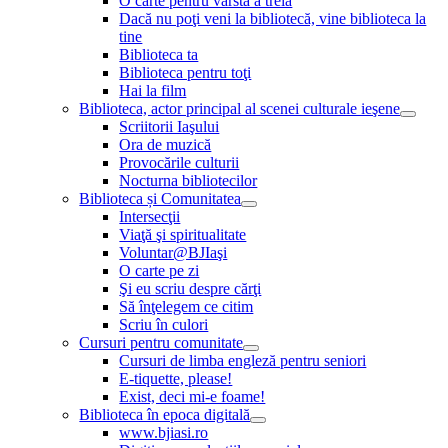
O carte pentru vârsta a treia
Dacă nu poţi veni la bibliotecă, vine biblioteca la
tine
Biblioteca ta
Biblioteca pentru toţi
Hai la film
Biblioteca, actor principal al scenei culturale ieşene
Scriitorii Iaşului
Ora de muzică
Provocările culturii
Nocturna bibliotecilor
Biblioteca și Comunitatea
Intersecţii
Viaţă şi spiritualitate
Voluntar@BJIaşi
O carte pe zi
Şi eu scriu despre cărţi
Să înţelegem ce citim
Scriu în culori
Cursuri pentru comunitate
Cursuri de limba engleză pentru seniori
E-tiquette, please!
Exist, deci mi-e foame!
Biblioteca în epoca digitală
www.bjiasi.ro