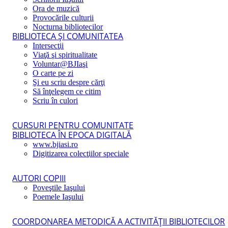
Ora de muzică
Provocările culturii
Nocturna bibliotecilor
BIBLIOTECA ŞI COMUNITATEA
Intersecţii
Viaţă şi spiritualitate
Voluntar@BJIaşi
O carte pe zi
Şi eu scriu despre cărţi
Să înţelegem ce citim
Scriu în culori
CURSURI PENTRU COMUNITATE
BIBLIOTECA ÎN EPOCA DIGITALĂ
www.bjiasi.ro
Digitizarea colecţiilor speciale
AUTORI COPIII
Poveştile Iaşului
Poemele Iaşului
COORDONAREA METODICĂ A ACTIVITĂŢII BIBLIOTECILOR