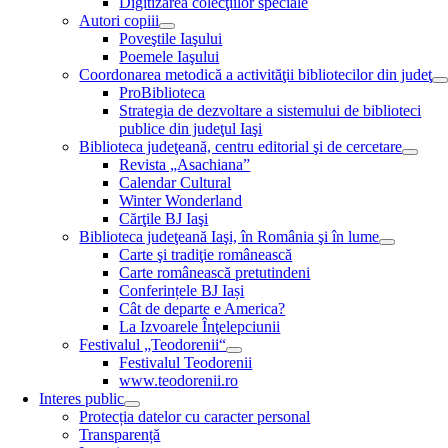
Digitizarea colecţiilor speciale
Autori copiii
Poveştile Iaşului
Poemele Iaşului
Coordonarea metodică a activităţii bibliotecilor din judeţ
ProBiblioteca
Strategia de dezvoltare a sistemului de biblioteci
publice din judeţul Iaşi
Biblioteca judeţeană, centru editorial şi de cercetare
Revista „Asachiana”
Calendar Cultural
Winter Wonderland
Cărţile BJ Iaşi
Biblioteca judeţeană Iaşi, în România şi în lume
Carte şi tradiţie românească
Carte românească pretutindeni
Conferințele BJ Iași
Cât de departe e America?
La Izvoarele Înţelepciunii
Festivalul „Teodorenii“
Festivalul Teodorenii
www.teodorenii.ro
Interes public
Protecția datelor cu caracter personal
Transparență