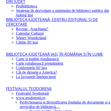
DIN JUDEŢ
ProBiblioteca
Strategia de dezvoltare a sistemului de biblioteci publice din
judeţul Iaşi
BIBLIOTECA JUDEŢEANĂ, CENTRU EDITORIAL ŞI DE
CERCETARE
Revista „Asachiana”
Calendar Cultural
Winter Wonderland
Cărţile BJ Iaşi
BIBLIOTECA JUDEŢEANĂ IAŞI, ÎN ROMÂNIA ŞI ÎN LUME
Carte şi tradiţie românească
Carte românească pretutindeni
Conferințele BJ Iași
Cât de departe e America?
La Izvoarele Înţelepciunii
FESTIVALUL TEODORENII
Festivalul Teodorenii
www.teodorenii.ro
Perfecţionarea şi diversificarea fondului de documente şi a
serviciilor de bibliotecă