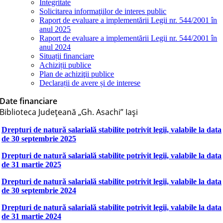
Integritate
Solicitarea informaţiilor de interes public
Raport de evaluare a implementării Legii nr. 544/2001 în
anul 2025
Raport de evaluare a implementării Legii nr. 544/2001 în
anul 2024
Situații financiare
Achiziții publice
Plan de achiziţii publice
Declarații de avere și de interese
Date financiare
Biblioteca Judeţeană „Gh. Asachi” Iaşi
Drepturi de natură salarială stabilite potrivit legii, valabile la data
de 30 septembrie 2025
Drepturi de natură salarială stabilite potrivit legii, valabile la data
de 31 martie 2025
Drepturi de natură salarială stabilite potrivit legii, valabile la data
de 30 septembrie 2024
Drepturi de natură salarială stabilite potrivit legii, valabile la data
de 31 martie 2024