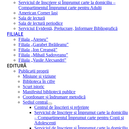
Serviciul de Inscriere şi Împrumut carte la domiciliu –
Compartimentul Împrumut carte pentru Adulţi
American Corner Iaşi
Sala de lectură
Sala de lectură periodice
Serviciul Evidenţă, Prelucrare, Informare Bibliografică
FILIALE
Filiala „Ateneu”
Filiala „Garabet Ibrăileanu”
Filiala „Ion Creangă”
Filiala „Mihail Sadoveanu”
Filiala „Vasile Alecsandri”
EDITURĂ
Publicații proprii
Misiune şi viziune
Biblioteca în cifre
Scurt istoric
Manifestul bibliotecii publice
Coordonare și îndrumare metodică
Sediul central
Centrul de înscrieri și referințe
Serviciul de Inscriere şi Împrumut carte la domiciliu
– Compartimentul Împrumut carte pentru Copii şi
Adolescenţi
Serviciul de Inscriere şi Împrumut carte la domiciliu