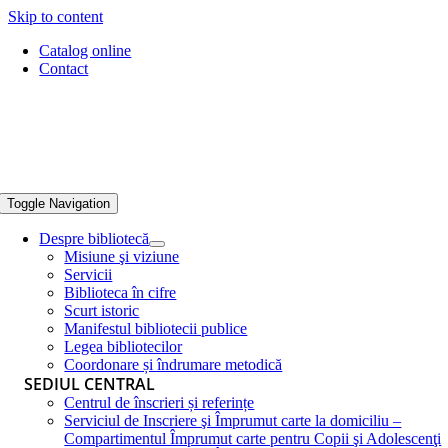
Skip to content
Catalog online
Contact
Toggle Navigation
Despre bibliotecă
Misiune şi viziune
Servicii
Biblioteca în cifre
Scurt istoric
Manifestul bibliotecii publice
Legea bibliotecilor
Coordonare și îndrumare metodică
SEDIUL CENTRAL
Centrul de înscrieri și referințe
Serviciul de Inscriere şi Împrumut carte la domiciliu –
Compartimentul Împrumut carte pentru Copii şi Adolescenţi