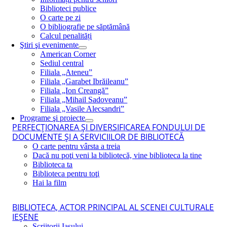
Biblioteci publice
O carte pe zi
O bibliografie pe săptămână
Calcul penalități
Ştiri şi evenimente
American Corner
Sediul central
Filiala „Ateneu”
Filiala „Garabet Ibrăileanu”
Filiala „Ion Creangă”
Filiala „Mihail Sadoveanu”
Filiala „Vasile Alecsandri”
Programe şi proiecte
PERFECŢIONAREA ŞI DIVERSIFICAREA FONDULUI DE
DOCUMENTE ŞI A SERVICIILOR DE BIBLIOTECĂ
O carte pentru vârsta a treia
Dacă nu poţi veni la bibliotecă, vine biblioteca la tine
Biblioteca ta
Biblioteca pentru toţi
Hai la film
BIBLIOTECA, ACTOR PRINCIPAL AL SCENEI CULTURALE
IEŞENE
Scriitorii Iaşului