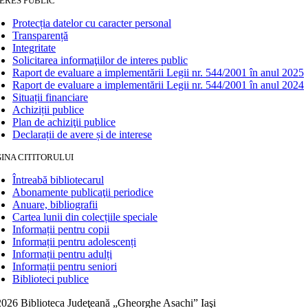
ERES PUBLIC
Protecția datelor cu caracter personal
Transparență
Integritate
Solicitarea informaţiilor de interes public
Raport de evaluare a implementării Legii nr. 544/2001 în anul 2025
Raport de evaluare a implementării Legii nr. 544/2001 în anul 2024
Situații financiare
Achiziții publice
Plan de achiziţii publice
Declarații de avere și de interese
INA CITITORULUI
Întreabă bibliotecarul
Abonamente publicaţii periodice
Anuare, bibliografii
Cartea lunii din colecțiile speciale
Informații pentru copii
Informații pentru adolescenți
Informații pentru adulți
Informații pentru seniori
Biblioteci publice
026 Biblioteca Judeţeană „Gheorghe Asachi” Iaşi