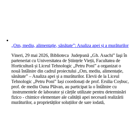
„Om, mediu, alimentație, sănătate”: Analiza apei și a murăturilor
V
ineri, 29 mai 2026, Biblioteca Judeţeană „Gh. Asachi” Iaşi în
parteneriat cu Universitatea de Științele Vieții, Facultatea de
Horticultură și Liceul Tehnologic „Petru Poni” a organizat o
nouă întâlnire din cadrul proiectului „Om, mediu, alimentație,
sănătate” – Analiza apei și a murăturilor. Elevii de la Liceul
Tehnologic „Petru Poni” Iași coordonați de prof. Ersilia Coșbuc,
prof. de mediu Oana Plăvan, au participat la o întâlnire cu
instrumentele de laborator și cărțile utilizate pentru determinări
fizico - chimice elementare ale calității apei necesară realizării
murăturilor, a proprietăților soluțiilor de sare iodată,