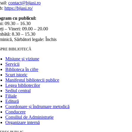
ail:
contact@bjiasi.ro
b:
https://bjiasi.ro/
gram cu publicul:
i: 09.30 – 16.30
ți – Vineri: 09.00 – 20.00
bătă: 8.30 – 15.30
inică, Sărbători legale: Închis
SPRE BIBLIOTECĂ
Misiune şi viziune
Servicii
Biblioteca în cifre
Scurt istoric
Manifestul bibliotecii publice
Legea bibliotecilor
Sediul central
Filiale
Editură
Coordonare și îndrumare metodică
Conducere
Consiliul de Administrație
Organizare internă