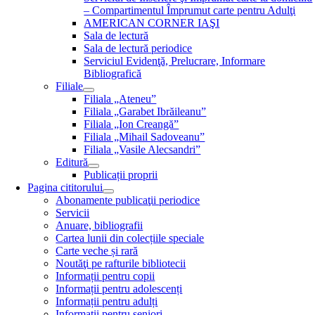
– Compartimentul Împrumut carte pentru Adulţi
AMERICAN CORNER IAŞI
Sala de lectură
Sala de lectură periodice
Serviciul Evidenţă, Prelucrare, Informare
Bibliografică
Filiale
Filiala „Ateneu”
Filiala „Garabet Ibrăileanu”
Filiala „Ion Creangă”
Filiala „Mihail Sadoveanu”
Filiala „Vasile Alecsandri”
Editură
Publicații proprii
Pagina cititorului
Abonamente publicaţii periodice
Servicii
Anuare, bibliografii
Cartea lunii din colecțiile speciale
Carte veche și rară
Noutăţi pe rafturile bibliotecii
Informații pentru copii
Informații pentru adolescenți
Informații pentru adulți
Informații pentru seniori