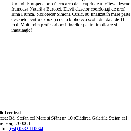
Uniunii Europene prin încercarea de a cuprinde în câteva desene
frumoasa Natură a Europei. Elevii claselor coordonați de prof.
Irina Frunză, bibliotecar Simona Cuzic, au finalizat în mare parte
desenele pentru expoziția de la biblioteca școlii din data de 11
mai. Mulțumim profesorilor și tinerilor pentru implicare și
imaginație!
iul central
esa: Bd. Ștefan cel Mare și Sfânt nr. 10 (Clădirea Galeriile Ștefan cel
e, etaj), 700063
efon:
(+4) 0332 110044