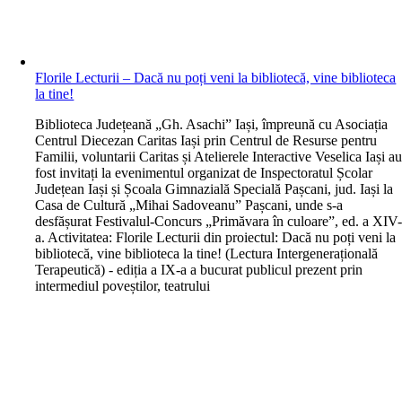
Florile Lecturii – Dacă nu poți veni la bibliotecă, vine biblioteca
la tine!
B
iblioteca Județeană „Gh. Asachi” Iași, împreună cu Asociația
Centrul Diecezan Caritas Iași prin Centrul de Resurse pentru
Familii, voluntarii Caritas și Atelierele Interactive Veselica Iași a
fost invitați la evenimentul organizat de Inspectoratul Școlar
Județean Iași și Școala Gimnazială Specială Pașcani, jud. Iași la
Casa de Cultură „Mihai Sadoveanu” Pașcani, unde s-a
desfășurat Festivalul-Concurs „Primăvara în culoare”, ed. a XIV
a. Activitatea: Florile Lecturii din proiectul: Dacă nu poți veni la
bibliotecă, vine biblioteca la tine! (Lectura Intergenerațională
Terapeutică) - ediția a IX-a a bucurat publicul prezent prin
intermediul poveștilor, teatrului