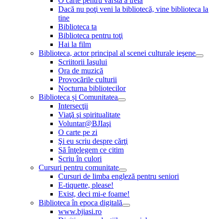
O carte pentru vârsta a treia
Dacă nu poţi veni la bibliotecă, vine biblioteca la
tine
Biblioteca ta
Biblioteca pentru toţi
Hai la film
Biblioteca, actor principal al scenei culturale ieşene
Scriitorii Iaşului
Ora de muzică
Provocările culturii
Nocturna bibliotecilor
Biblioteca și Comunitatea
Intersecţii
Viaţă şi spiritualitate
Voluntar@BJIaşi
O carte pe zi
Şi eu scriu despre cărţi
Să înţelegem ce citim
Scriu în culori
Cursuri pentru comunitate
Cursuri de limba engleză pentru seniori
E-tiquette, please!
Exist, deci mi-e foame!
Biblioteca în epoca digitală
www.bjiasi.ro