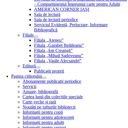
– Compartimentul Împrumut carte pentru Adulţi
AMERICAN CORNER IAŞI
Sala de lectură
Sala de lectură periodice
Serviciul Evidenţă, Prelucrare, Informare
Bibliografică
Filiale
Filiala „Ateneu”
Filiala „Garabet Ibrăileanu”
Filiala „Ion Creangă”
Filiala „Mihail Sadoveanu”
Filiala „Vasile Alecsandri”
Editură
Publicații proprii
Pagina cititorului
Abonamente publicaţii periodice
Servicii
Anuare, bibliografii
Cartea lunii din colecțiile speciale
Carte veche și rară
Noutăţi pe rafturile bibliotecii
Informații pentru copii
Informații pentru adolescenți
Informații pentru adulți
Informații pentru seniori