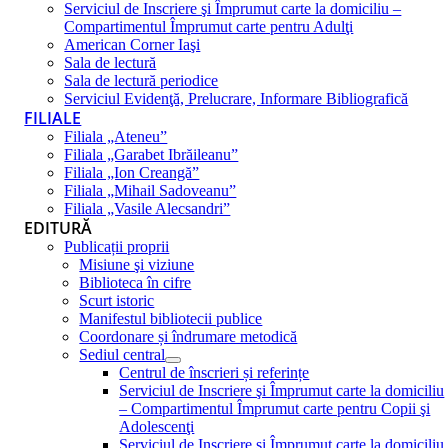
Serviciul de Inscriere şi Împrumut carte la domiciliu –
Compartimentul Împrumut carte pentru Adulţi
American Corner Iaşi
Sala de lectură
Sala de lectură periodice
Serviciul Evidenţă, Prelucrare, Informare Bibliografică
FILIALE
Filiala „Ateneu”
Filiala „Garabet Ibrăileanu”
Filiala „Ion Creangă”
Filiala „Mihail Sadoveanu”
Filiala „Vasile Alecsandri”
EDITURĂ
Publicații proprii
Misiune şi viziune
Biblioteca în cifre
Scurt istoric
Manifestul bibliotecii publice
Coordonare și îndrumare metodică
Sediul central
Centrul de înscrieri și referințe
Serviciul de Inscriere şi Împrumut carte la domiciliu
– Compartimentul Împrumut carte pentru Copii şi
Adolescenţi
Serviciul de Inscriere şi Împrumut carte la domiciliu