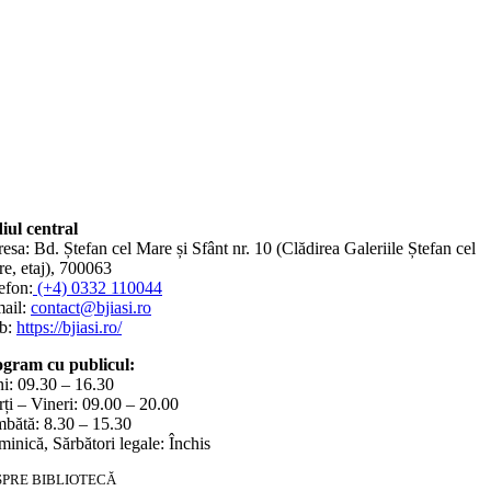
iul central
esa: Bd. Ștefan cel Mare și Sfânt nr. 10 (Clădirea Galeriile Ștefan cel
e, etaj), 700063
efon:
(+4) 0332 110044
ail:
contact@bjiasi.ro
b:
https://bjiasi.ro/
gram cu publicul:
i: 09.30 – 16.30
ți – Vineri: 09.00 – 20.00
bătă: 8.30 – 15.30
inică, Sărbători legale: Închis
SPRE BIBLIOTECĂ