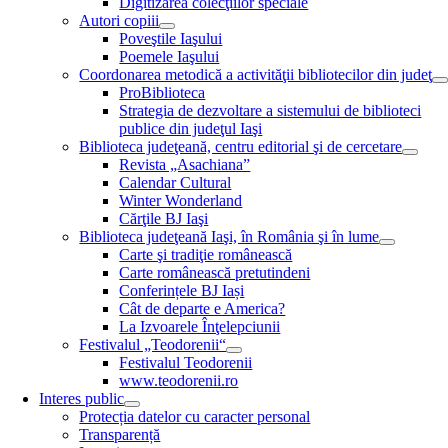
Digitizarea colecţiilor speciale
Autori copiii
Poveştile Iaşului
Poemele Iaşului
Coordonarea metodică a activităţii bibliotecilor din judeţ
ProBiblioteca
Strategia de dezvoltare a sistemului de biblioteci
publice din judeţul Iaşi
Biblioteca judeţeană, centru editorial şi de cercetare
Revista „Asachiana”
Calendar Cultural
Winter Wonderland
Cărţile BJ Iaşi
Biblioteca judeţeană Iaşi, în România şi în lume
Carte şi tradiţie românească
Carte românească pretutindeni
Conferințele BJ Iași
Cât de departe e America?
La Izvoarele Înţelepciunii
Festivalul „Teodorenii“
Festivalul Teodorenii
www.teodorenii.ro
Interes public
Protecția datelor cu caracter personal
Transparență