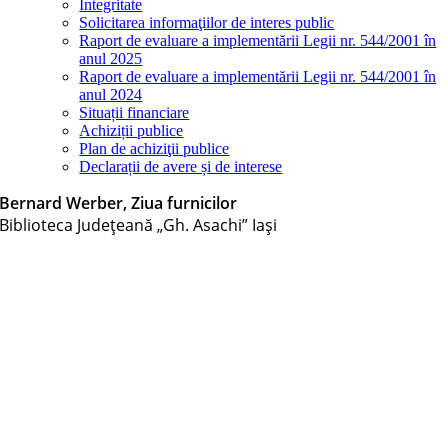
Integritate
Solicitarea informaţiilor de interes public
Raport de evaluare a implementării Legii nr. 544/2001 în
anul 2025
Raport de evaluare a implementării Legii nr. 544/2001 în
anul 2024
Situații financiare
Achiziții publice
Plan de achiziţii publice
Declarații de avere și de interese
Bernard Werber, Ziua furnicilor
Biblioteca Judeţeană „Gh. Asachi” Iaşi