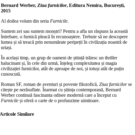
Bernard Werber,
Ziua furnicilor
, Editura Nemira, București,
2015
Al doilea volum din seria
Furnicile
.
Suntem zei sau suntem monștri? Pentru a afla un răspuns la această
întrebare, o furnică pleacă în recunoaștere. Trebuie să ne descopere
lumea și să treacă prin nenumărate peripeții în civilizația noastră de
uriași.
În același timp, un grup de oameni de știință trăiesc un thriller
halucinant și, în cele din urmă, înțeleg complexitatea și magia
civilizației furnicilor, atât de aproape de noi, și totuși atât de puțin
cunoscută.
Roman SF, roman de aventuri și poveste filozofică,
Ziua furnicilor
se
citește pe nerăsuflate. Înarmat cu știința contemporană, Bernard
Werber continuă fascinanta odisee modernă care a început cu
Furnicile
și oferă o carte de o profunzime uimitoare.
Articole Similare