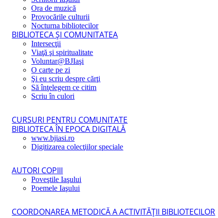
Ora de muzică
Provocările culturii
Nocturna bibliotecilor
BIBLIOTECA ŞI COMUNITATEA
Intersecţii
Viaţă şi spiritualitate
Voluntar@BJIaşi
O carte pe zi
Şi eu scriu despre cărţi
Să înţelegem ce citim
Scriu în culori
CURSURI PENTRU COMUNITATE
BIBLIOTECA ÎN EPOCA DIGITALĂ
www.bjiasi.ro
Digitizarea colecţiilor speciale
AUTORI COPIII
Poveştile Iaşului
Poemele Iaşului
COORDONAREA METODICĂ A ACTIVITĂŢII BIBLIOTECILOR