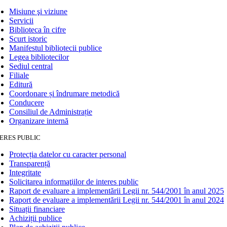
Misiune şi viziune
Servicii
Biblioteca în cifre
Scurt istoric
Manifestul bibliotecii publice
Legea bibliotecilor
Sediul central
Filiale
Editură
Coordonare și îndrumare metodică
Conducere
Consiliul de Administrație
Organizare internă
ERES PUBLIC
Protecția datelor cu caracter personal
Transparență
Integritate
Solicitarea informaţiilor de interes public
Raport de evaluare a implementării Legii nr. 544/2001 în anul 2025
Raport de evaluare a implementării Legii nr. 544/2001 în anul 2024
Situații financiare
Achiziții publice