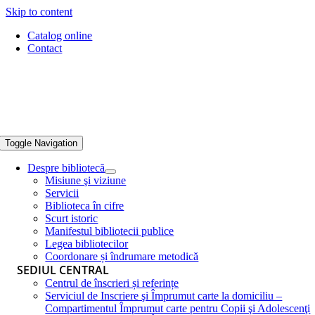
Skip to content
Catalog online
Contact
Toggle Navigation
Despre bibliotecă
Misiune şi viziune
Servicii
Biblioteca în cifre
Scurt istoric
Manifestul bibliotecii publice
Legea bibliotecilor
Coordonare și îndrumare metodică
SEDIUL CENTRAL
Centrul de înscrieri și referințe
Serviciul de Inscriere şi Împrumut carte la domiciliu –
Compartimentul Împrumut carte pentru Copii şi Adolescenţi