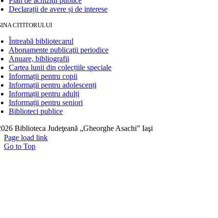
Plan de achiziţii publice
Declarații de avere și de interese
INA CITITORULUI
Întreabă bibliotecarul
Abonamente publicaţii periodice
Anuare, bibliografii
Cartea lunii din colecțiile speciale
Informații pentru copii
Informații pentru adolescenți
Informații pentru adulți
Informații pentru seniori
Biblioteci publice
026 Biblioteca Judeţeană „Gheorghe Asachi” Iaşi
Page load link
Go to Top