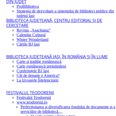
DIN JUDEŢ
ProBiblioteca
Strategia de dezvoltare a sistemului de biblioteci publice din
judeţul Iaşi
BIBLIOTECA JUDEŢEANĂ, CENTRU EDITORIAL ŞI DE
CERCETARE
Revista „Asachiana”
Calendar Cultural
Winter Wonderland
Cărţile BJ Iaşi
BIBLIOTECA JUDEŢEANĂ IAŞI, ÎN ROMÂNIA ŞI ÎN LUME
Carte şi tradiţie românească
Carte românească pretutindeni
Conferințele BJ Iași
Cât de departe e America?
La Izvoarele Înţelepciunii
FESTIVALUL TEODORENII
Festivalul Teodorenii
www.teodorenii.ro
Perfecţionarea şi diversificarea fondului de documente şi a
serviciilor de bibliotecă