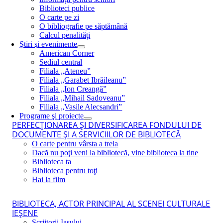
Biblioteci publice
O carte pe zi
O bibliografie pe săptămână
Calcul penalități
Ştiri şi evenimente
American Corner
Sediul central
Filiala „Ateneu”
Filiala „Garabet Ibrăileanu”
Filiala „Ion Creangă”
Filiala „Mihail Sadoveanu”
Filiala „Vasile Alecsandri”
Programe şi proiecte
PERFECŢIONAREA ŞI DIVERSIFICAREA FONDULUI DE
DOCUMENTE ŞI A SERVICIILOR DE BIBLIOTECĂ
O carte pentru vârsta a treia
Dacă nu poţi veni la bibliotecă, vine biblioteca la tine
Biblioteca ta
Biblioteca pentru toţi
Hai la film
BIBLIOTECA, ACTOR PRINCIPAL AL SCENEI CULTURALE
IEŞENE
Scriitorii Iaşului