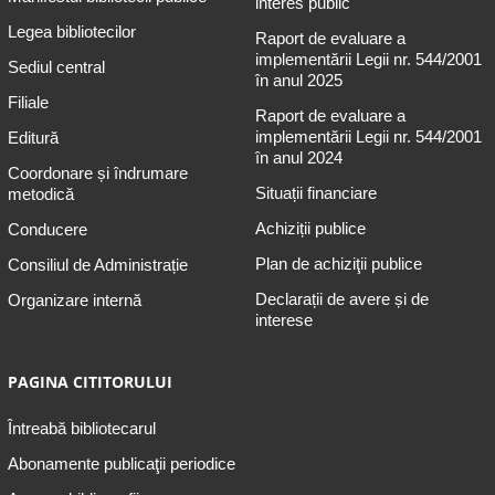
interes public
Legea bibliotecilor
Raport de evaluare a
implementării Legii nr. 544/2001
Sediul central
în anul 2025
Filiale
Raport de evaluare a
implementării Legii nr. 544/2001
Editură
în anul 2024
Coordonare și îndrumare
Situații financiare
metodică
Achiziții publice
Conducere
Plan de achiziţii publice
Consiliul de Administrație
Declarații de avere și de
Organizare internă
interese
PAGINA CITITORULUI
Întreabă bibliotecarul
Abonamente publicaţii periodice