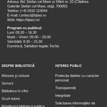
Adresa: Bd. Ștefan cel Mare și Sfânt nr. 10 (Clădirea
Galeriile Ștefan cel Mare, etaj), 700063
Telefon:
(+4) 0332 110044
E-mail:
contact@bjiasi.ro
Web:
https://bjiasi.ro/
Program cu publicul:
Luni: 09.30 – 16.30
Marți – Vineri: 09.00 – 20.00
Sâmbătă: 8.30 – 15.30
Duminică, Sărbători legale: Închis
DESPRE BIBLIOTECĂ
INTERES PUBLIC
Misiune şi viziune
Protecția datelor cu caracter
personal
Servicii
Transparență
Biblioteca în cifre
Integritate
Scurt istoric
Solicitarea informaţiilor de
Manifestul bibliotecii publice