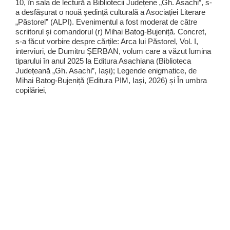
10, în sala de lectură a Bibliotecii Județene „Gh. Asachi”, s-
a desfășurat o nouă ședință culturală a Asociației Literare
„Păstorel” (ALPI). Evenimentul a fost moderat de către
scriitorul și comandorul (r) Mihai Batog-Bujeniță. Concret,
s-a făcut vorbire despre cărțile: Arca lui Păstorel, Vol. I,
interviuri, de Dumitru ȘERBAN, volum care a văzut lumina
tiparului în anul 2025 la Editura Asachiana (Biblioteca
Județeană „Gh. Asachi”, Iași); Legende enigmatice, de
Mihai Batog-Bujeniță (Editura PIM, Iași, 2026) și În umbra
copilăriei,