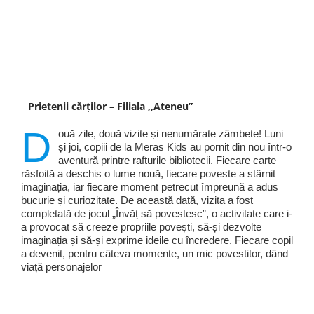
Prietenii cărților – Filiala ,,Ateneu”
D
ouă zile, două vizite și nenumărate zâmbete! Luni
și joi, copiii de la Meras Kids au pornit din nou într-o
aventură printre rafturile bibliotecii. Fiecare carte
răsfoită a deschis o lume nouă, fiecare poveste a stârnit
imaginația, iar fiecare moment petrecut împreună a adus
bucurie și curiozitate. De această dată, vizita a fost
completată de jocul „Învăț să povestesc”, o activitate care i-
a provocat să creeze propriile povești, să-și dezvolte
imaginația și să-și exprime ideile cu încredere. Fiecare copil
a devenit, pentru câteva momente, un mic povestitor, dând
viață personajelor