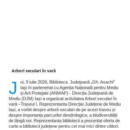
Arbori seculari în vară
J
oi, 9 iulie 2026, Biblioteca Judeţeană „Gh. Asachi”
Iaşi în parteneriat cu Agenția Națională pentru Mediu
și Arii Protejate (ANMAP) - Direcția Județeană de
Mediu (DJM) Iași a organizat activitatea Arbori seculari în
vară –Traseul I. Reprezentanta Direcției Județene de Mediu
Iași, a vorbit despre arborii seculari de pe acest traseu și
despre importanța parcurilor dendrologice, a biodiversității
de lângă noi. Reprezentanta bibliotecii a prezentat oferta de
carte a bibliotecii județene pentru cei mai mici dintre cititori.