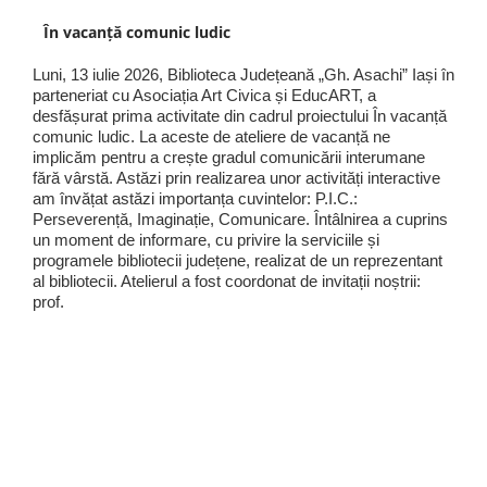
În vacanță comunic ludic
Luni, 13 iulie 2026, Biblioteca Județeană „Gh. Asachi” Iași în
parteneriat cu Asociația Art Civica și EducART, a
desfășurat prima activitate din cadrul proiectului În vacanță
comunic ludic. La aceste de ateliere de vacanță ne
implicăm pentru a crește gradul comunicării interumane
fără vârstă. Astăzi prin realizarea unor activități interactive
am învățat astăzi importanța cuvintelor: P.I.C.:
Perseverență, Imaginație, Comunicare. Întâlnirea a cuprins
un moment de informare, cu privire la serviciile și
programele bibliotecii județene, realizat de un reprezentant
al bibliotecii. Atelierul a fost coordonat de invitații noștrii:
prof.