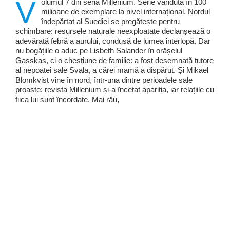
V
olumul 7 din seria Millenium. Serie vândută în 100
milioane de exemplare la nivel internațional. Nordul
îndepărtat al Suediei se pregătește pentru
schimbare: resursele naturale neexploatate declanșează o
adevărată febră a aurului, condusă de lumea interlopă. Dar
nu bogățiile o aduc pe Lisbeth Salander în orășelul
Gasskas, ci o chestiune de familie: a fost desemnată tutore
al nepoatei sale Svala, a cărei mamă a dispărut. Și Mikael
Blomkvist vine în nord, într-una dintre perioadele sale
proaste: revista Millenium și-a încetat apariția, iar relațiile cu
fiica lui sunt încordate. Mai rău,