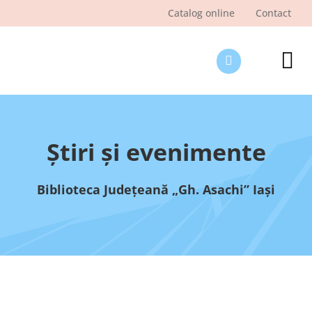
Skip
Catalog online
Contact
to
content
Tog
Nav
Des
Pagi
Ştiri şi evenimente
Şti
Biblioteca Judeţeană „Gh. Asachi” Iaşi
Pro
Int