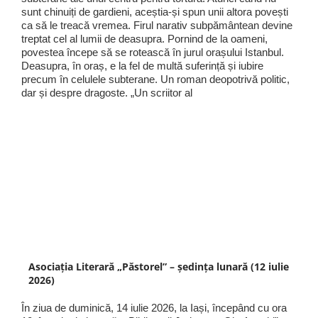
sunt chinuiți de gardieni, aceștia-și spun unii altora povești
ca să le treacă vremea. Firul narativ subpământean devine
treptat cel al lumii de deasupra. Pornind de la oameni,
povestea începe să se rotească în jurul orașului Istanbul.
Deasupra, în oraș, e la fel de multă suferință și iubire
precum în celulele subterane. Un roman deopotrivă politic,
dar și despre dragoste. „Un scriitor al
Asociația Literară „Păstorel” – ședința lunară (12 iulie
2026)
În ziua de duminică, 14 iulie 2026, la Iași, începând cu ora