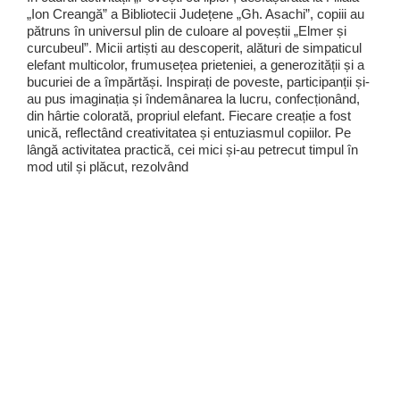
„Ion Creangă” a Bibliotecii Județene „Gh. Asachi”, copiii au
pătruns în universul plin de culoare al poveștii „Elmer și
curcubeul”. Micii artiști au descoperit, alături de simpaticul
elefant multicolor, frumusețea prieteniei, a generozității și a
bucuriei de a împărtăși. Inspirați de poveste, participanții și-
au pus imaginația și îndemânarea la lucru, confecționând,
din hârtie colorată, propriul elefant. Fiecare creație a fost
unică, reflectând creativitatea și entuziasmul copiilor. Pe
lângă activitatea practică, cei mici și-au petrecut timpul în
mod util și plăcut, rezolvând