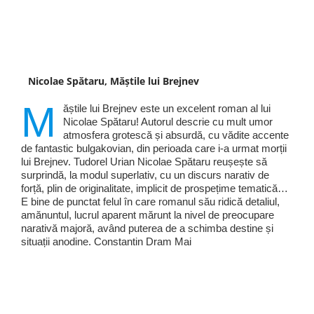
Nicolae Spătaru, Măștile lui Brejnev
M
ăștile lui Brejnev este un excelent roman al lui
Nicolae Spătaru! Autorul descrie cu mult umor
atmosfera grotescă și absurdă, cu vădite accente
de fantastic bulgakovian, din perioada care i-a urmat morții
lui Brejnev. Tudorel Urian Nicolae Spătaru reușește să
surprindă, la modul superlativ, cu un discurs narativ de
forță, plin de originalitate, implicit de prospețime tematică…
E bine de punctat felul în care romanul său ridică detaliul,
amănuntul, lucrul aparent mărunt la nivel de preocupare
narativă majoră, având puterea de a schimba destine și
situații anodine. Constantin Dram Mai