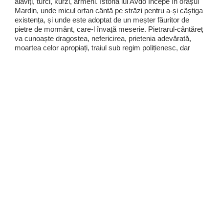
alaviți, turci, kurzi, armeni. Istoria lui Avdo începe în orașul
Mardin, unde micul orfan cântă pe străzi pentru a-și câștiga
existența, și unde este adoptat de un meșter făuritor de
pietre de mormânt, care-l învață meserie. Pietrarul-cântăreț
va cunoaște dragostea, nefericirea, prietenia adevărată,
moartea celor apropiați, traiul sub regim polițienesc, dar