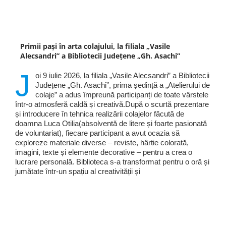
Primii pași în arta colajului, la filiala „Vasile
Alecsandri” a Bibliotecii Județene „Gh. Asachi”
J
oi 9 iulie 2026, la filiala „Vasile Alecsandri” a Bibliotecii
Județene „Gh. Asachi”, prima ședință a „Atelierului de
colaje” a adus împreună participanți de toate vârstele
într-o atmosferă caldă și creativă.După o scurtă prezentare
și introducere în tehnica realizării colajelor făcută de
doamna Luca Otilia(absolventă de litere și foarte pasionată
de voluntariat), fiecare participant a avut ocazia să
exploreze materiale diverse – reviste, hârtie colorată,
imagini, texte și elemente decorative – pentru a crea o
lucrare personală. Biblioteca s-a transformat pentru o oră și
jumătate într-un spațiu al creativității și