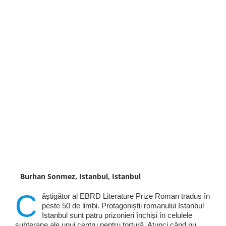
Burhan Sonmez, Istanbul, Istanbul
C
âștigător al EBRD Literature Prize Roman tradus în
peste 50 de limbi. Protagoniștii romanului Istanbul
Istanbul sunt patru prizonieri închiși în celulele
subterane ale unui centru pentru tortură. Atunci când nu