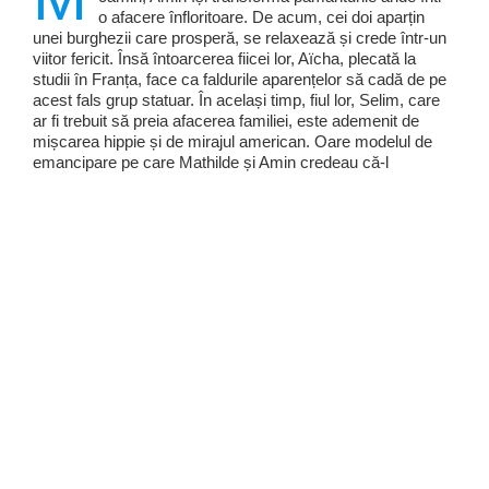
o afacere înfloritoare. De acum, cei doi aparțin
unei burghezii care prosperă, se relaxează și crede într-­un
viitor fericit. Însă întoarcerea fiicei lor, Aïcha, plecată la
studii în Franța, face ca faldurile aparențelor să cadă de pe
acest fals grup statuar. În același timp, fiul lor, Selim, care
ar fi trebuit să preia afacerea familiei, este ademenit de
mișcarea hippie și de mirajul american. Oare modelul de
emancipare pe care Mathilde și Amin credeau că-­l