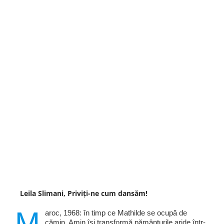
Leila Slimani, Priviți-ne cum dansăm!
M
aroc, 1968: în timp ce Mathilde se ocupă de
cămin, Amin își transformă pământurile aride într­-