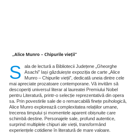
„Alice Munro – Chipurile vieții”
S
ala de lectură a Bibliotecii Județene „Gheorghe
Asachi” Iași găzduiește expoziția de carte „Alice
Munro – Chipurile vieții”, dedicată uneia dintre cele
mai apreciate prozatoare contemporane. Vă invităm să
descoperiți universul literar al laureatei Premiului Nobel
pentru Literatură, printr-o selecție reprezentativă din opera
sa. Prin povestirile sale de o remarcabilă finețe psihologică,
Alice Munro explorează complexitatea relațiilor umane,
trecerea timpului și momentele aparent obișnuite care
schimbă destine. Personajele sale, profund autentice,
surprind multiplele chipuri ale vieții, transformând
experiențele cotidiene în literatură de mare valoare.