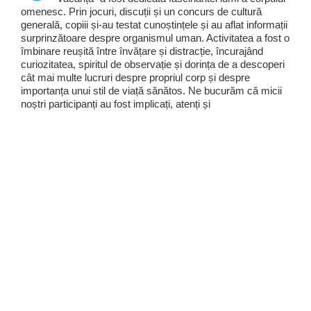
omenesc. Prin jocuri, discuții și un concurs de cultură
generală, copiii și-au testat cunoștințele și au aflat informații
surprinzătoare despre organismul uman. Activitatea a fost o
îmbinare reușită între învățare și distracție, încurajând
curiozitatea, spiritul de observație și dorința de a descoperi
cât mai multe lucruri despre propriul corp și despre
importanța unui stil de viață sănătos. Ne bucurăm că micii
noștri participanți au fost implicați, atenți și