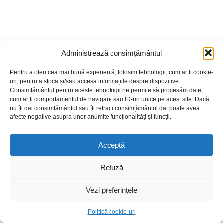
Administrează consimțământul
Pentru a oferi cea mai bună experiență, folosim tehnologii, cum ar fi cookie-
uri, pentru a stoca și/sau accesa informațiile despre dispozitive.
Alice Munro (10 iulie 1931-13 mai 2024)
Consimțământul pentru aceste tehnologii ne permite să procesăm date,
cum ar fi comportamentul de navigare sau ID-uri unice pe acest site. Dacă
În data de 10 iulie, sărbătorim pe autoarea canadiană Alice
nu îți dai consimțământul sau îți retragi consimțământul dat poate avea
Munro, câștigătoare a Premiului Nobel pentru Literatură în
afecte negative asupra unor anumite funcționalități și funcții.
anul 2013. Motivația juriului a fost aceea că scriitoarea este
o „maestră a prozei scurte contemporane”. Într-adevăr,
Alice Munro a devenit o specialistă a acestui gen literar,
Acceptă
fiind comparată adeseori de critici cu Cehov și John
Cheever. Compartimentul Împrumut Carte pentru Adulți al
Refuză
Bibliotecii Județene „Gh. Asachi” Iași vă propune să
descoperiți scrierile acestei autoare printr-o expoziție de
carte dedicată acesteia. Vă invităm să împrumutați din
Vezi preferințele
cărțile lui Alice Munro!
Politică cookie-uri