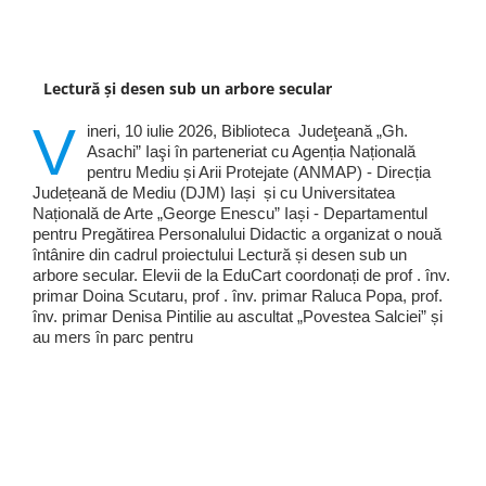
Lectură și desen sub un arbore secular
V
ineri, 10 iulie 2026, Biblioteca Judeţeană „Gh.
Asachi” Iaşi în parteneriat cu Agenția Națională
pentru Mediu și Arii Protejate (ANMAP) - Direcția
Județeană de Mediu (DJM) Iași și cu Universitatea
Națională de Arte „George Enescu” Iași - Departamentul
pentru Pregătirea Personalului Didactic a organizat o nouă
întânire din cadrul proiectului Lectură și desen sub un
arbore secular. Elevii de la EduCart coordonați de prof . înv.
primar Doina Scutaru, prof . înv. primar Raluca Popa, prof.
înv. primar Denisa Pintilie au ascultat „Povestea Salciei” și
au mers în parc pentru