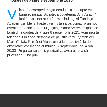
noaptea de 7 spre 8 septembrie 2025
V
ino să descoperi magia cerului într-o noapte cu
Lună eclipsată! Biblioteca Județeană „Gh. Asachi”
Iași în parteneriat cu Astroclubul Iași și Fundația
Academică „Idei și Fapte”, vă invită să participați la un nou
eveniment dedicat cerului și științei: observarea eclipsei de
Lună din noaptea de 7 spre 8 septembrie 2025. Vom monta
telescopul în zona pietonală de pe Bulevardul Ștefan cel
Mare (în fața Primăriei Municipiului Iași), activitățile de
observare vor începe duminică, 7 septembrie, de la ora
20:00. Pe parcursul serii, publicul va avea ocazia să
privească Luna prin